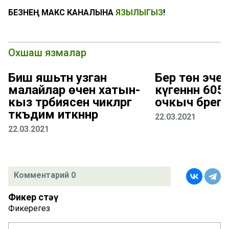
БЕЗНЕҢ МАКС КАНАЛЫНА
ЯЗЫЛЫГЫЗ
!
Охшаш язмалар
Биш яшьтән узган
Бер төн эчен
малайлар өчен хатын-
күгеннән 60
кыз тәрбиясен чикләргә
очкыч бәреп 
тәкъдим иткәннәр
22.03.2021
22.03.2021
Комментарий 0
Фикер өстәү
Фикерегез