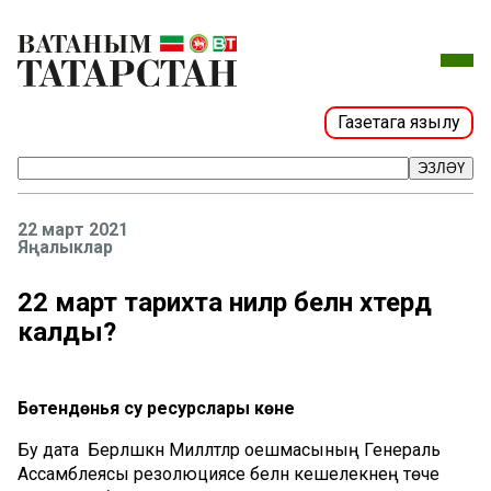
Газетага язылу
ЭЗЛӘҮ
22 март 2021
Яңалыклар
22 март тарихта ниләр белән хәтердә
калды?
Бөтендөнья су ресурслары көне
Бу дата Берләшкән Милләтләр оешмасының Генераль
Ассамблеясы резолюциясе белән кешелекнең төче