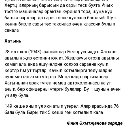
Хертц аларның барысын да сары төскә буята. Ачык
төстәге машиналар ерактан күренеп тора, шуңа күрә
башка парклар да сары төсне куллана башлый. Шул
көннән бирле сары төс таксилар өчен классик булып
санала.
Хатынь
78 ел элек (1943) фашистлар Белоруссиядәге Хатынь
авылын җир өстеннән юк итә. Җәзалаучы отряд авылны
камап ала, анда яшәүчеләрне колхоз сараена куып
кертәләр һәм ут төртәләр. Качып котылырга теләүчеләрне
пулеметтан атып үтерәләр. Моңа кадәр партизаннар
Хатыньнан ерак түгел немец автоколоннасына ут
ачып, бер офицерны үтергән булалар. Бу – шуның өчен
үч алу була.
149 кеше янып үлә яки атып үтерелә. Алар арасында 76
бала була. Бары тик 5 кеше генә котылып кала.
Фәния Әхмәтҗанова әзерләде