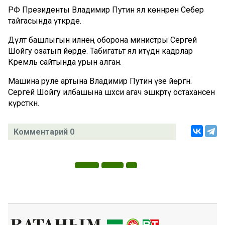
РФ Президенты Владимир Путин ял көннәрен Себер
тайгасында үткәрде.
Дәүләт башлыгын илнең оборона министры Сергей
Шойгу озатып йөрде. Табигатьтә ял итүдән кадрлар
Кремль сайтында урын алган.
Машина руле артына Владимир Путин үзе йөргән.
Сергей Шойгу илбашына шәхси агач эшкәртү остаханәсен
күрсәткән.
Комментарий 0