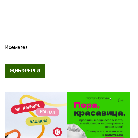
Исемегез
ҖИБӘРЕРГӘ