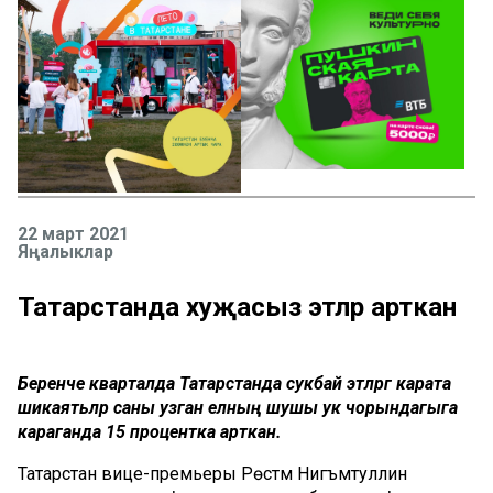
22 март 2021
Яңалыклар
Татарстанда хуҗасыз этләр арткан
Беренче кварталда Татарстанда сукбай этләргә карата
шикаятьләр саны узган елның шушы ук чорындагыга
караганда 15 процентка арткан.
Татарстан вице-премьеры Рөстәм Нигъмәтуллин