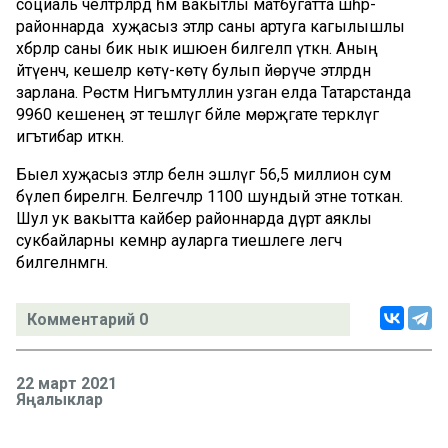
социаль челтәрләрдә һәм вакытлы матбугатта шәһәр-
районнарда хуҗасыз этләр саны артуга кагылышлы
хәбәрләр саны бик нык ишәюен билгеләп үткән. Аның
әйтүенчә, кешеләр көтү-көтү булып йөрүче этләрдән
зарлана. Рөстәм Нигъмәтуллин узган елда Татарстанда
9960 кешенең эт тешләүгә бәйле мөрәҗәгате теркәлүгә
игътибар иткән.
Быел хуҗасыз этләр белән эшләүгә 56,5 миллион сум
бүлеп бирелгән. Белгечләр 1100 шундый этне тоткан.
Шул ук вакытта кайбер районнарда дүрт аяклы
сукбайларны кемнәр ауларга тиешлеге әлегәчә
билгеләнмәгән.
Комментарий 0
22 март 2021
Яңалыклар