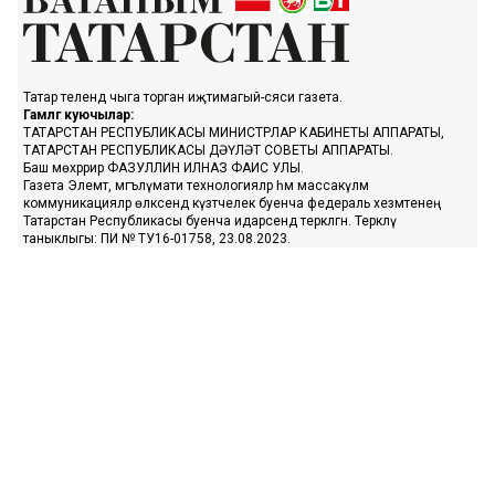
Татар телендә чыга торган иҗтимагый-сәяси газета.
Гамәлгә куючылар:
ТАТАРСТАН РЕСПУБЛИКАСЫ МИНИСТРЛАР КАБИНЕТЫ АППАРАТЫ,
ТАТАРСТАН РЕСПУБЛИКАСЫ ДӘҮЛӘТ СОВЕТЫ АППАРАТЫ.
Баш мөхәррир ФАЗУЛЛИН ИЛНАЗ ФАИС УЛЫ.
Газета Элемтә, мәгълүмати технологияләр һәм массакүләм
коммуникацияләр өлкәсендә күзәтчелек буенча федераль хезмәтенең
Татарстан Республикасы буенча идарәсендә теркәлгән. Теркәлү
таныклыгы: ПИ № ТУ16-01758, 23.08.2023.
«Ватаным Татарстан» газетасы сайтыннан материалларны
файдаланган очракта гиперссылка күрсәтү мәҗбүри.
Әлеге ресурста 16+ категорияләренә кергән мәгълүмат булырга
мөмкин.
Без cookie-файллар кулланабыз. «Ватаным Татарстан» сайтына
кергәндә сез әлеге белдерүгә, шәхси мәгълүматларны эшкәртүгә, Шәхси
мәгълүматлар турындагы сәясәткә һәм Конфиденциальлек сәясәте нигезендә
cookie файлларын куллануга ризалашасыз.
«Ватаным Татарстан» турында белешмә
Редакция
Реклама