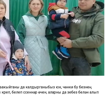
ә вакыйганы да калдырганыбыз юк, чөнки бу безнең
реп, белеп үссеннәр өчен, аларны да үзебез белән алып