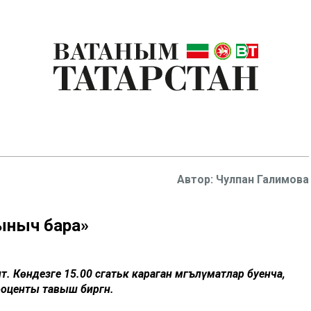
Чулпан Галимова
ыныч бара»
. Көндезге 15.00 сәгатькә караган мәгълүматлар буенча,
оценты тавыш биргән.