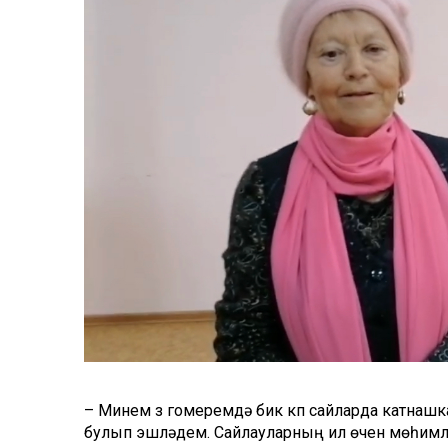
–
Минем үз гомеремдә бик күп сайларда катнаш
булып эшләдем. Сайлауларның ил өчен
мөһимл