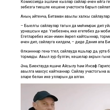
Комиссиядә эшләүче кызлар сайлар өчен өйгә г
үзебезгә тиешле кешене
участокта барып сайла
Аның әйтүенчә, Битаман авылы халкы
сайлаулар
–
Быелгы сайлаулар тагын да мөһимрәк дип уй
урнашсын иде. Үзебезнең ике егетебез дә
моби
Егетләребез исән-имин
йөреп
кайтсыннар, тормы
өчен дип, сайлауга килдем, – диде Дания апа
Би
Өлкәнннәр
генә түгел, сайлауда яшьләр дә, урт
тормады. Авыл зур булгач, кешеләр акрын гына
Әнә, Биектауда яшәүче Айсылу һәм Инсаф
Гарип
авылга махсус кайтканнар. Сайлау участогына а
үзләре белән ике улларын да алган.