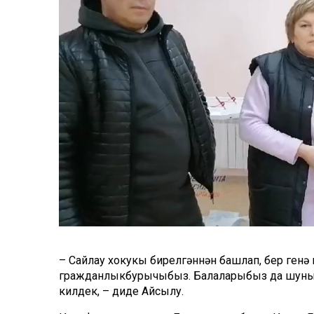
– Сайлау хокукы бирелгәннән башлап, бер ген
гражданлык
бурычыбыз. Балаларыбыз да шуны кү
килдек, – диде Айсылу.