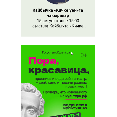
Кайбычка «Кичке уен»га
чакыралар
15 август көнне 15.00
сәгатьтә Кайбычта «Кичке
уен» республика фестивале
узачак. Анда республиканың
Апас, Буа, Арча, Кукмара
кебек унлап районыннан һәм
күрше Чувашия, Мари Эл
республикаларыннан иҗат
коллективлары катнаша.