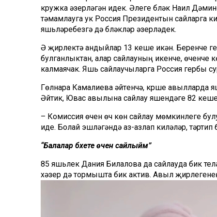
кружка әзерләгән идек. Әлеге бүләк Наил
Дәмин
тәмамлауга ук
Россия Президентын
сайларга к
яшьләребезгә дә бүләкләр әзерләдек.
Ә
җирлектә
андыйлар
13 кеше
икән
. Беренче г
булганлыктан, а
лар сайлауның икенче, өченче к
калмаячак.
Яшь сайлаучыларга Россия гербы
су
Гөлнара
Камалиева
әйтүенчә, күрше авылларда 
Әйтик,
Ювас
авылына сайлау яшендәге 82 кеш
–
Комиссия өчен өч көн сайлау мөмкинлеге
бул
иде. Болай эшләгәндә аз-азлап киләләр
, тәртип
“Балалар бәхете өчен сайлыйм”
85 яшьлек Дания
Билалова
да сайлауда бик те
хәзер дә тормышта бик актив. Авыл
җирлегене