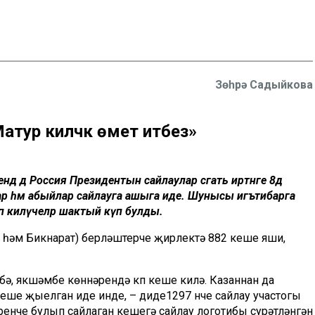
Зөһрә Садыйкова
ур киләчәк өмет итәбез»
ндә
дә
Россия Президентын сайлаулар сәгать иртәнге 8дә
лар һәм абыйлар сайлауга ашыга иде. Шунысы игътибарга
гәләп килүчеләр шактый күп булды.
һәм
Бикнарат
) берләштерүче
җирлектә
882 кеше яши,
бә, якшәмбе көннәрендә күп кеше килә. Казаннан да
 кеше
җыелган
иде инде,
–
ди
де
1297 нче сайлау участогы
ренче булып сайлаган кешегә сайлау
логотибы
сурәтләнгән