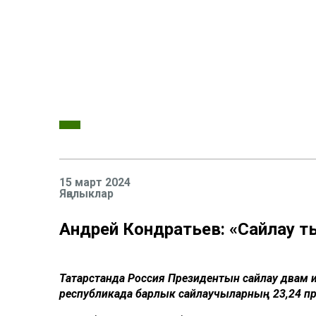
15 март 2024
Яңалыклар
Андрей Кондратьев: «Сайлау т
Татарстанда Россия Президентын сайлау дәвам итә
республикада барлык сайлаучыларның 23,24 пр