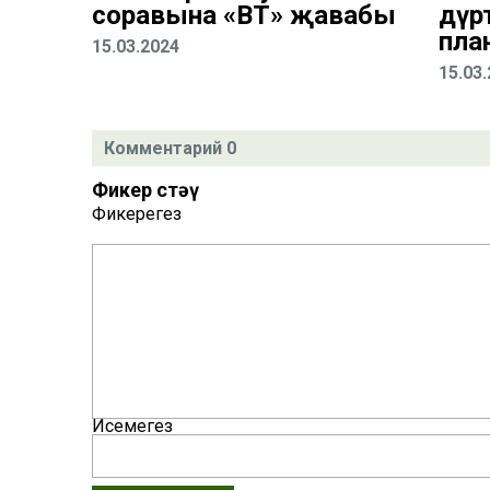
соравына «ВТ» җавабы
дүрт
пла
15.03.2024
15.03
Комментарий 0
Фикер өстәү
Фикерегез
Исемегез