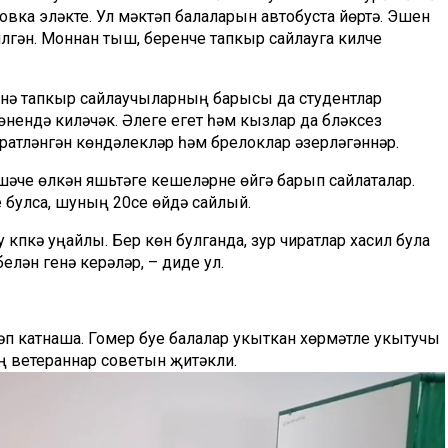
овка
эләкте. Ул мәктәп балаларын автобуста
йөртә
. Эшен
илгән. Моннан тыш, беренче тапкыр сайлауга килүче
енә тапкыр сайл
аучыларның барысы да студентлар
өнендә киләчәк.
Әлеге егет һәм кызлар да бүләксез
ратләнгән
көндәлекләр һәм брелоклар әзерләгәннәр.
яшәүче өлкән яшьтәге кешеләрне өйгә барып сайлаталар.
е
булса, шуның 20се өйдә сайлый.
у күпкә уңайлы
. Бер көн булганда, зур чиратлар хасил була
 белән генә керәләр, – диде ул.
ләп катнаша. Гомер буе балалар укыткан хөрмәтле укытучы
ң
ветераннар советын җитәкли.