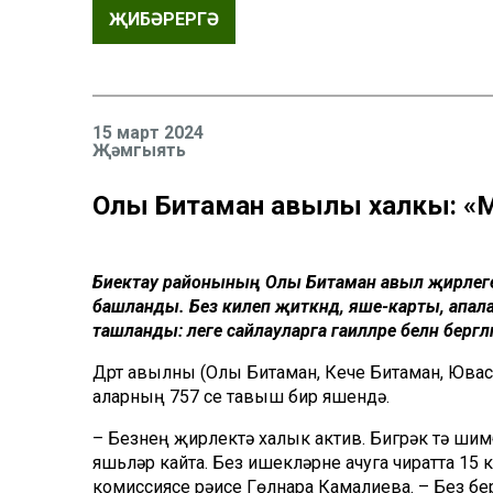
ҖИБӘРЕРГӘ
15 март 2024
Җәмгыять
Олы Битаман авылы халкы: «Мат
Биектау районының Олы Битаман авыл
җирлеге
башланды.
Без килеп җиткәндә, яше-карты, апа
ташланды
: әлеге сайлауларга гаиләләре белән бер
Дүрт
авылны (Олы Битаман, Кече Битаман,
Ювас
ала
рның 757
се
тавыш бирү яшендә.
–
Безнең
җирлектә
халык актив. Бигрәк тә шим
яшьләр кайта. Без ишекләрне ачуга чир
атта 15
комис
сиясе рәисе Гөлнара
Камалиева
. –
Без бе