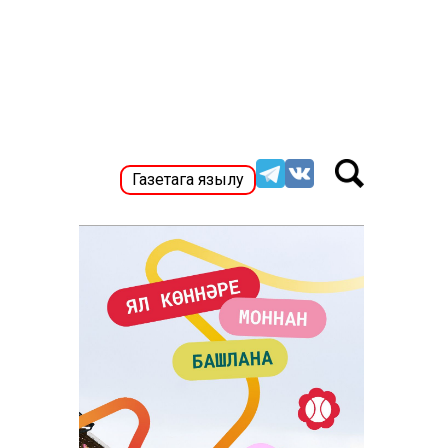
Газетага язылу