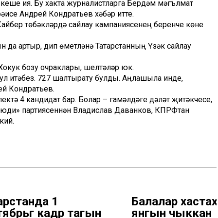
кеше ия. Бу хакта журналистларга Бердәм мәгълүмат
рәисе Андрей Кондратьев хәбәр итте.
Кайбер төбәкләрдә сайлау кампаниясенең беренче көне
н да артыр, дип өметләнә Татарстанның Үзәк сайлау
Хокук бозу очраклары, шелтәләр юк.
ул итәбез. 727 шалтырату булды. Аңлашыла инде,
рей Кондратьев.
ктә 4 кандидат бар. Болар – гамәлдәге дәүләт җитәкчесе,
е люди» партиясеннән Владислав Даванков, КПРФтан
кий.
арстанда 1
Балалар хастаха
ябрьгә кадәр тагын
янгын чыккан