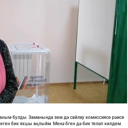
каным булды. Заманында үзем дә сайлау комиссиясе
рәисе
еген
бик яхшы аңлыйм. Менә бүген дә бик теләп килдем.