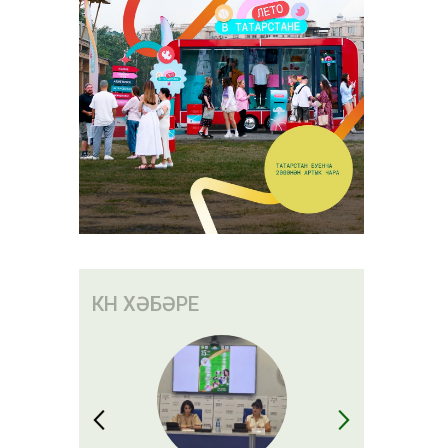
КӨН ХӘБӘРЕ
нәсендә