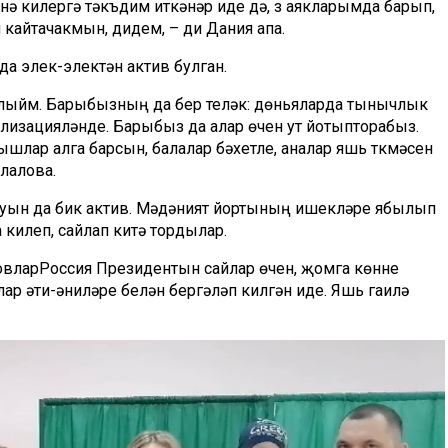
енә
килергә тәкъдим
иткәнәр
иде дә, ү
з аякларымда барып,
п кайтачакмын, дидем, –
ди Дания апа.
да элек-электән актив булган.
лыйм. Барыбызның да бер теләк: дөньяларда
тынычлык
лизацияләнде
. Барыбыз да алар өчен ут
йотып
торабыз.
шлар алга барсын, балалар бәхетле, аналар яшь түкмәсен
лалова
.
а буын да бик актив. Мәдәният йортының ишекләре ябылып
 килеп, сайлап китә тордылар.
овлар
Россия Президентын сайлар өчен, җомга көнне
лар әти-әниләре белән бергәләп килгән иде. Яшь гаилә