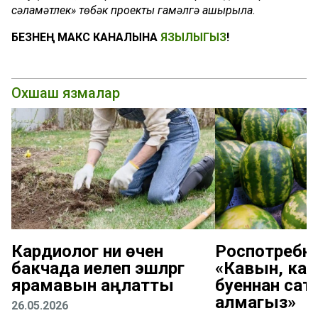
сәламәтлек» төбәк проекты гамәлгә ашырыла.
БЕЗНЕҢ МАКС КАНАЛЫНА
ЯЗЫЛЫГЫЗ
!
Охшаш язмалар
Кардиолог ни өчен
Роспотребна
бакчада иелеп эшләргә
«Кавын, ка
ярамавын аңлатты
буеннан сат
алмагыз»
26.05.2026