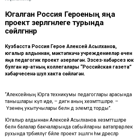
Югалган Россия Героеның яңа
проект әзерләгәнлеге турында
сөйләгәннәр
Кузбасста Россия Герое Алексей Асылханов,
югалыр алдыннан, мәктәпкәчә учреждениеләр өчен
яңа педагогик проект әзерләгән. Эзсез-хәбәрсез юк
булган ир-атның коллегалары “Российская газета”
хәбәрчесенә шул хакта сөйләгән.
“Алексейның Юрга техникумы педагоглары арасында
танышлары күп иде, – дигән аның хезмәттәшләре. –
Үзенең укытучылары белән дә элемтәдә торды”.
Югалыр алдыннан Алексей Асылханов хезмәттәшләре
белән балалар бакчаларында сабыйларны ватапәрвәрлек
рухында тәрбияләүгә бәйле проект эшләгән һәм дәресләр