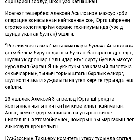
сценариен әзерләүдә шәхсән үзе катнашкан.
Исегезгә төшерәбез: Алексей Асылханов махсус хәрби
операция зонасыннан кайтканнан соң Юрга шәһәренең
агротехнологияләр һәм сервис техникумында (үзе дә
шунда укыган булган) эшләгән.
“Российская газета” мәгълүматлары буенча, Асылханов
өстәмә белем бирү педагогы булган: батырлык дәресләре,
шулай ук дроннар белән идарә итүгә өйрәтү буенча махсус
курс алып барган. Яшь укытучы озакламый пилотсыз
очкычларның тыныч тормыштагы барлык өлкәләргә,
шул исәптән авыл хуҗалыгына үтеп керәчәге турында еш
сөйләгән.
23 яшьлек Алексей 3 апрельдә Юрга шәһәрендәге
йортыннан чыгып киткән һәм кире әйләнеп кайтмаган.
Аның кемнеңдер машинасына утырып китүе
билгеләнгән. Автомобильнең номерын һәм маркасын әлегә
ачыклауга ирешелмәгән.
Кузбассның Тикшерү комитеты үтерү турында статья