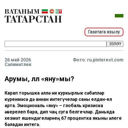
Газетага язылу
ЭЗЛӘҮ
26 май 2026
Фото: ru.pinterest.com
Сәламәтлек
Арумы, әллә «яну»мы?
Карап торышка әллә ни куркырлык сәбәпләр
күренмәсә дә аннан интегүчеләр саны елдан-ел
арта. Эмоциональ «яну» – глобаль кризиска
әверелеп бара, дип чаң суга белгечләр. Дөньяда
хезмәт яшендәгеләрнең 67 процентка якыны әлеге
бәладән интегә.