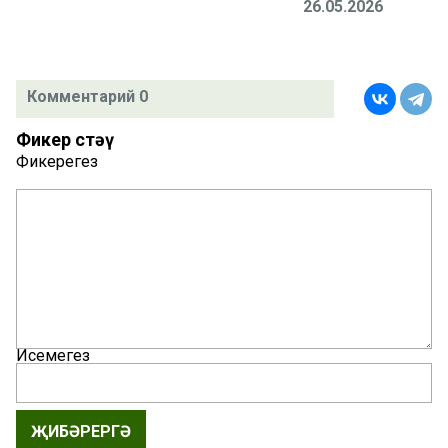
26.05.2026
Комментарий 0
Фикер өстәү
Фикерегез
Исемегез
ҖИБӘРЕРГӘ