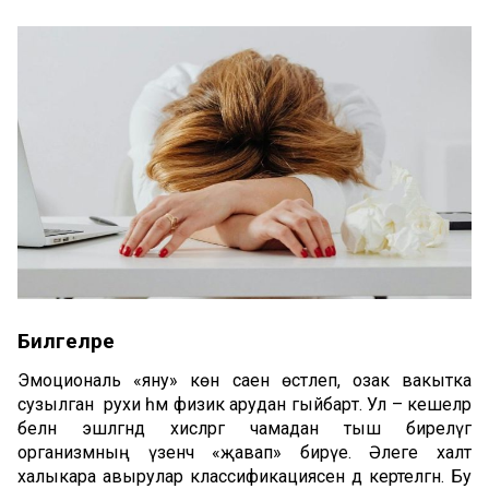
Билгеләре
Эмоциональ «яну» көн саен өстәлеп, озак вакытка
сузылган рухи һәм физик арудан гыйбарәт. Ул – кешеләр
белән эшләгәндә хисләргә чамадан тыш бирелүгә
организмның үзенчә «җавап» бирүе. Әлеге халәт
халыкара авырулар классификациясенә дә кертелгән. Бу