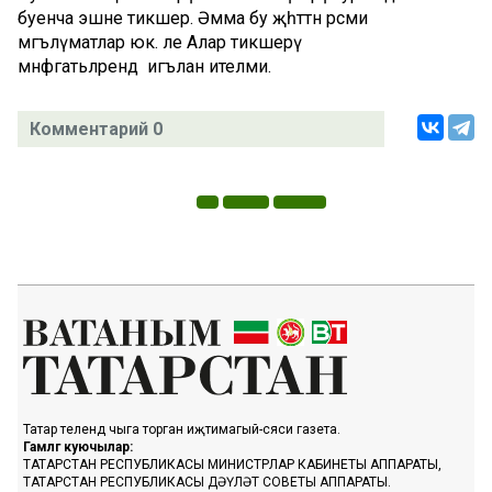
буенча эшне тикшерә. Әмма бу җәһәттән рәсми
мәгълүматлар юк. әле Алар тикшерү
мәнфәгатьләрендә игълан ителми.
Комментарий 0
Татар телендә чыга торган иҗтимагый-сәяси газета.
Гамәлгә куючылар:
ТАТАРСТАН РЕСПУБЛИКАСЫ МИНИСТРЛАР КАБИНЕТЫ АППАРАТЫ,
ТАТАРСТАН РЕСПУБЛИКАСЫ ДӘҮЛӘТ СОВЕТЫ АППАРАТЫ.