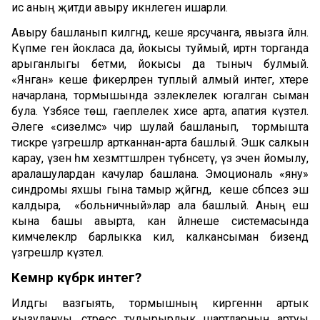
исә аның җитди авыру икәнлегенә ишарәли.
Авыру башланып килгәндә, кеше ярсучанга, явызга әйләнә.
Күпме генә йокласа да, йокысы туймый, иртән торганда
арыганлыгы бетми, йокысы да тыныч булмый.
«Янган» кеше фикерләрен туплый алмый интегә, хәтере
начарлана, тормышында эзлеклелек югалган сыман
була. Үзбәясе төшә, гаеплелек хисе арта, апатия күзәтелә.
Әлеге «сизелмәс» чир шулай башланып, тормышта
тискәре үзгәрешләр артканнан-арта башлый. Эшкә салкын
карау, үзен һәм хезмәттәшләрен түбәнсетү, үз эченә йомылу,
аралашулардан качулар башлана. Эмоциональ «яну»
синдромы яхшы гына тамыр җәйгәндә, кеше сәбәпсез эш
калдыра, «больничный»лар ала башлый. Аның еш
кына башы авырта, кан әйләнеше системасында
кимчелекләр барлыкка килә, калкансыман бизендә
үзгәрешләр күзәтелә.
Кемнәр күбрәк интегә?
Илдәгы вазгыять, тормышның кирәгеннән артык
кызулануы,
стресс тудырырлык шартларның артуы