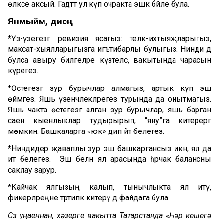
өлкәсе аксый. Гадәттә ул күп очракта эшкә бәйле була.
Янмыйм, дисәң
*Үз-үзегезгә ревизия ясагыз: теләк-ихтыяҗларыгыз,
максат-хыялларыгызга игътибарлы булыгыз. Нинди дә
булса авыру билгеләре күзәтелсә, вакытында чарасын
күрегез.
*Өстегезгә зур бурычлар алмагыз, артык күп эш
өймәгез. Яшь үзенчәлекләрегез турында да онытмагыз.
Яшь чакта өстегезгә алган зур бурычлар, яшь барган
саен кыенлыклар тудырырып, “яну”га китерергә
мөмкин. Башкаларга «юк» дип әйтә белегез.
*Ниндидер җаваплы зур эш башкаргансыз икән, ял да
итә белегез. Эш белән ял арасында һәрчак балансны
саклау зарур.
*Кайчак ялгызың калып, тынычлыкта ял итү,
фикерләреңне тәртипкә китерү дә файдага була.
Сүз уңаеннан, хәзерге вакытта Татарстанда «Һәр кешегә