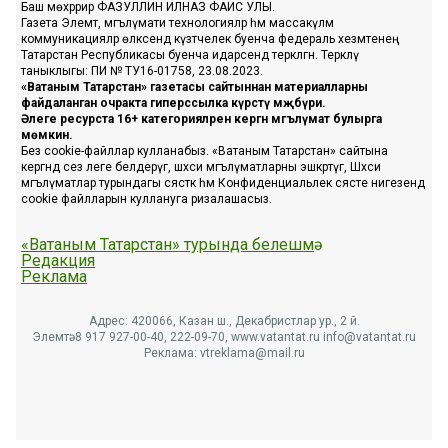
Баш мөхәррир ФАЗУЛЛИН ИЛНАЗ ФАИС УЛЫ.
Газета Элемтә, мәгълүмати технологияләр һәм массакүләм
коммуникацияләр өлкәсендә күзәтчелек буенча федераль хезмәтенең
Татарстан Республикасы буенча идарәсендә теркәлгән. Теркәлү
таныклыгы: ПИ № ТУ16-01758, 23.08.2023.
«Ватаным Татарстан» газетасы сайтыннан материалларны
файдаланган очракта гиперссылка күрсәтү мәҗбүри.
Әлеге ресурста 16+ категорияләренә кергән мәгълүмат булырга
мөмкин.
Без cookie-файллар кулланабыз. «Ватаным Татарстан» сайтына
кергәндә сез әлеге белдерүгә, шәхси мәгълүматларны эшкәртүгә, Шәхси
мәгълүматлар турындагы сәясәткә һәм Конфиденциальлек сәясәте нигезендә
cookie файлларын куллануга ризалашасыз.
«Ватаным Татарстан» турында белешмә
Редакция
Реклама
Адрес: 420066, Казан ш., Декабристлар ур., 2 й.
Элемтә: 8 917 927-00-40, 222-09-70, www.vatantat.ru info@vatantat.ru
Реклама: vtreklama@mail.ru