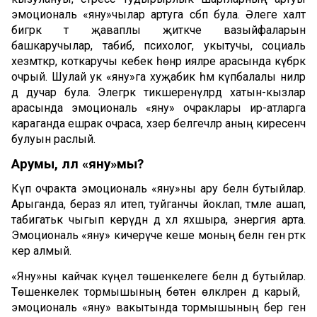
эмоциональ «яну»чылар артуга сәбәп була. Әлеге халәт
бигрәк тә җаваплы җитәкче вазыйфаларын
башкаручылар, табиб, психолог, укытучы, социаль
хезмәткәр, коткаручы кебек һөнәр ияләре арасында күбрәк
очрый. Шулай ук «яну»га хуҗабикә һәм күпбалалы әниләр
дә дучар була. Элегрәк тикшеренүләрдә хатын-кызлар
арасында эмоциональ «яну» очраклары ир-атларга
караганда ешрак очраса, хәзер белгечләр аның киресенчә
булуын раслый.
Арумы, әллә «яну»мы?
Күп очракта эмоциональ «яну»ны ару белән бутыйлар.
Арыганда, бераз ял итеп, туйганчы йоклап, тәмле ашап,
табигатькә чыгып керүдән дә хәл яхшыра, энергия арта.
Эмоциональ «яну» кичерүче кеше моның белән генә рәткә
керә алмый.
«Яну»ны кайчак күңел төшенкелеге белән дә бутыйлар.
Төшенкелек тормышының бөтен өлкәләренә дә карый, ә
эмоциональ «яну» вакытында тормышының бер генә