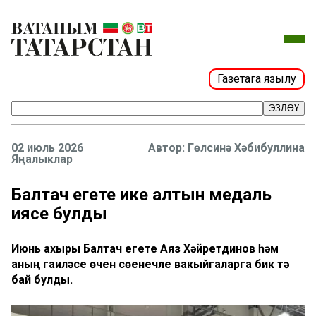
Газетага язылу
ЭЗЛӘҮ
02 июль 2026
Гөлсинә Хәбибуллина
Яңалыклар
Балтач егете ике алтын медаль
иясе булды
Июнь ахыры Балтач егете Аяз Хәйретдинов һәм
аның гаиләсе өчен сөенечле вакыйгаларга бик тә
бай булды.