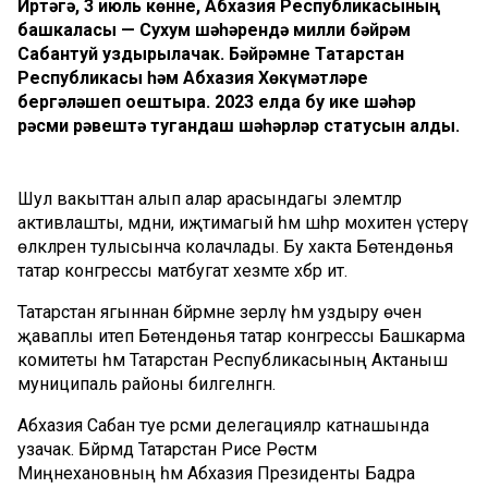
Иртәгә, 3 июль көнне, Абхазия Республикасының
башкаласы — Сухум шәһәрендә милли бәйрәм
Сабантуй уздырылачак. Бәйрәмне Татарстан
Республикасы һәм Абхазия Хөкүмәтләре
бергәләшеп оештыра. 2023 елда бу ике шәһәр
рәсми рәвештә тугандаш шәһәрләр статусын алды.
Шул вакыттан алып алар арасындагы элемтәләр
активлашты, мәдәни, иҗтимагый һәм шәһәр мохитен үстерү
өлкәләрен тулысынча колачлады. Бу хакта Бөтендөнья
татар конгрессы матбугат хезмәте хәбәр итә.
Татарстан ягыннан бәйрәмне әзерләү һәм уздыру өчен
җаваплы итеп Бөтендөнья татар конгрессы Башкарма
комитеты һәм Татарстан Республикасының Актаныш
муниципаль районы билгеләнгән.
Абхазия Сабан туе рәсми делегацияләр катнашында
узачак. Бәйрәмдә Татарстан Рәисе Рөстәм
Миңнехановның һәм Абхазия Президенты Бадра