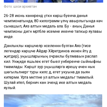
Фото: шәхси архивтан
26-28 июнь көннәрендә үткән көрәш буенча дөнья
чемпионатында, 80 килограмм үлчәү авырлыгында көч
сынашып, Аяз алтын медаль ала. Бу - аның Дөнья
чемпионы дигән мәртәбәле исемне икенче тапкыр яулавы
инде.
Данлыклы көрәшчеләр нәселеннән булган Аяз (әтисе
легендар көрәшче Айдар Хәйретдинов икәнен әйтү дә
җитәдер), уңышларының очраклы булмавын раслап
килә. Унҗиде яшьлек егет быел унберенче сыйныфны
тәмамлады. Көрәштә зур уңышларга ирешү өчен нык
шөгыльләнергә туры килсә дә, егет укуына да зыян
китерми. Урта мәктәпне ул алтын медальгә тәмамлый.
Шулай итеп, берничә көн эчендә ике алтын медаль
яулый.