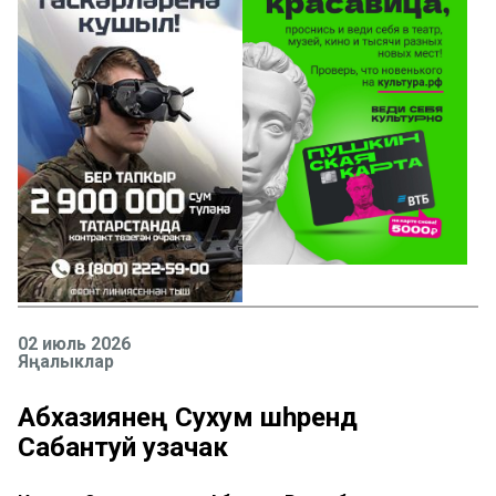
02 июль 2026
Яңалыклар
Абхазиянең Сухум шәһәрендә
Сабантуй узачак