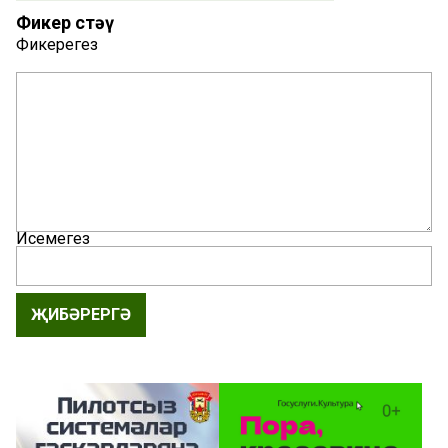
Фикер өстәү
Фикерегез
Исемегез
ҖИБӘРЕРГӘ