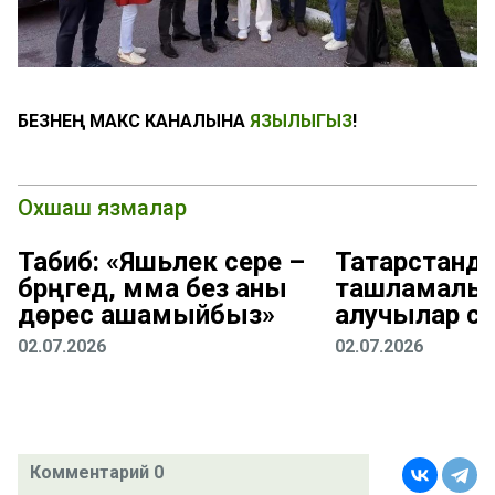
БЕЗНЕҢ МАКС КАНАЛЫНА
ЯЗЫЛЫГЫЗ
!
Охшаш язмалар
Табиб: «Яшьлек сере –
Татарстанд
бәрәңгедә, әмма без аны
ташламалы 
дөрес ашамыйбыз»
алучылар са
02.07.2026
02.07.2026
Комментарий 0