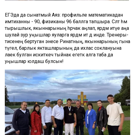
ЕГЭда да сынатмый Аяз: профильле математикадан
имтиханны - 90, физиканы 96 баллга тапшыра. Сәләт һәм
тырышлык, якыннарының һәрчак аңлап, ярдәм итүе аңа
шулай зур уңышлар яуларга ярдәм итә дә инде. Тренеры-
әтисенең бертуган энесе Ринатның, якыннарының гына
түгел, барлык якташларының да ихлас соклануына
лаек булган искиткеч тыйнак егеткә алга таба да
уңышлар юлдаш булсын!