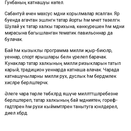
Гунбаның катнашуы көтелә.
Сабантуй өчен махсус мәдәни корылмалар ясалган. Яр
буенда агачтан эшләнгән татар йорты һәм мәчет төзелгән.
Шулай ук татар халкы тарихына, көнкүрешенә һәм мәдәни
мирасына багышланган тематик павильоннар да
булачак.
Бай һәм кызыклы программа милли җыр-биюләр,
уеннар, спорт ярышлары белән үрелеп барачак.
Кунаклар татар халкының милли ризыкларын татып
карый, традицион уеннарда катнаша алачак. Чарада
катнашучыларны милли рух, дуслык һәм бердәмлек
хисләре берләштерәчәк.
Әлеге чара төрле төбәкләрдә яшәүче милләттәшләребезне
берләштереп, татар халкының бай мәдәниятен, гореф-
гадәтләрен һәм рухи кыйммәтләрен танытуга юнәлдерелә,
диелә хәбәрдә.