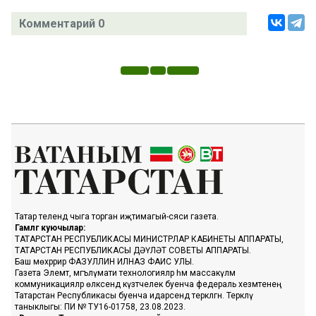
Комментарий 0
Татар телендә чыга торган иҗтимагый-сәяси газета.
Гамәлгә куючылар:
ТАТАРСТАН РЕСПУБЛИКАСЫ МИНИСТРЛАР КАБИНЕТЫ АППАРАТЫ,
ТАТАРСТАН РЕСПУБЛИКАСЫ ДӘҮЛӘТ СОВЕТЫ АППАРАТЫ.
Баш мөхәррир ФАЗУЛЛИН ИЛНАЗ ФАИС УЛЫ.
Газета Элемтә, мәгълүмати технологияләр һәм массакүләм
коммуникацияләр өлкәсендә күзәтчелек буенча федераль хезмәтенең
Татарстан Республикасы буенча идарәсендә теркәлгән. Теркәлү
таныклыгы: ПИ № ТУ16-01758, 23.08.2023.