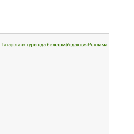
 Татарстан» турында белешмә
Редакция
Реклама