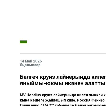
14 май 2026
Яңалыклар
Белгеч круиз лайнерында килеп
яныймы-юкмы икәнен аңлатты
MV Hondius круиз лайнерында килеп чыккан х
кына кешегә җайлашып килә. Россия Фәннәр
Онищенко “ТАСС” хәбәрчесе белән әңгәмәсен