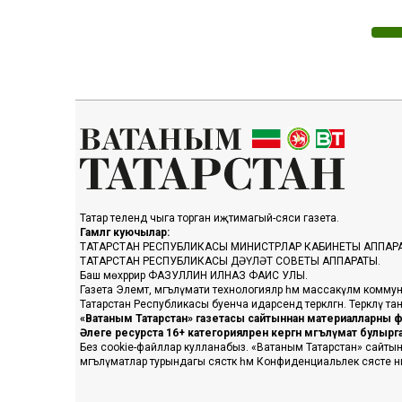
Татар телендә чыга торган иҗтимагый-сәяси газета.
Гамәлгә куючылар:
ТАТАРСТАН РЕСПУБЛИКАСЫ МИНИСТРЛАР КАБИНЕТЫ АППАР
ТАТАРСТАН РЕСПУБЛИКАСЫ ДӘҮЛӘТ СОВЕТЫ АППАРАТЫ.
Баш мөхәррир ФАЗУЛЛИН ИЛНАЗ ФАИС УЛЫ.
Газета Элемтә, мәгълүмати технологияләр һәм массакүләм коммун
Татарстан Республикасы буенча идарәсендә теркәлгән. Теркәлү 
«Ватаным Татарстан» газетасы сайтыннан материалларны фа
Әлеге ресурста 16+ категорияләренә кергән мәгълүмат булыр
Без cookie-файллар кулланабыз. «Ватаным Татарстан» сайтына ке
мәгълүматлар турындагы сәясәткә һәм Конфиденциальлек сәясәте