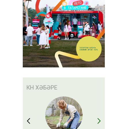
КӨН ХӘБӘРЕ