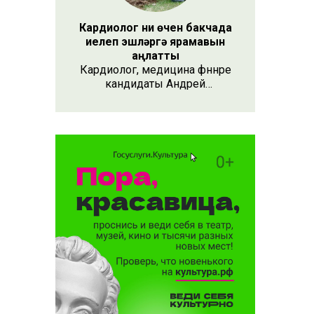
Кардиолог ни өчен бакчада
иелеп эшләргә ярамавын
аңлатты
Кардиолог, медицина фәннәре
кандидаты Андрей
Кондрахин «RT» хәбәрчесе белән
әңгәмәсендә өлкән яшьтәге
тарстан
бакчачыларга киңәшләрен
тсыз
биреп үткән.
өшерелде