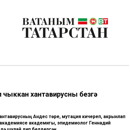
 чыккан хантавирусның безгә
антавирусның Андес төре, мутация кичереп, акрынлап
 академиясе академигы, эпидемиолог Геннадий
дә шулай дип белдергән.