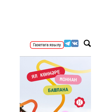
Газетага язылу