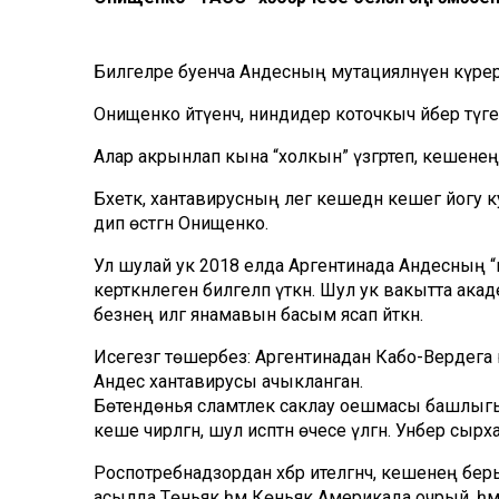
Билгеләре буенча Андесның мутацияләнүен күрергә
Онищенко әйтүенчә, ниндидер коточкыч әйбер түг
Алар акрынлап кына “холкын” үзгәртеп, кешенең 
Бәхеткә, хантавирусның әлегә кешедән кешегә йогу
дип өстәгән Онищенко.
Ул шулай ук 2018 елда Аргентинада Андесның “к
керткәнлеген билгеләп үткән. Шул ук вакытта ака
безнең илгә янамавын басым ясап әйткән.
Исегезгә төшерәбез: Аргентинадан Кабо-Вердег
Андес хантавирусы ачыкланган.
Бөтендөнья сәламәтлек саклау оешмасы башлыгы
кеше чирләгән, шул исәптән өчесе үлгән. Унбер с
Роспотребнадзордан хәбәр ителгәнчә, кешенең бе
асылда Төньяк һәм Көньяк Америкада очрый, һәм у