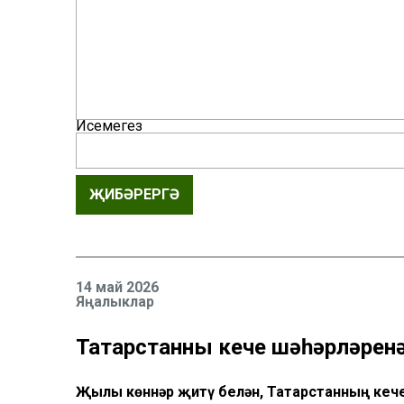
Исемегез
ҖИБӘРЕРГӘ
14 май 2026
Яңалыклар
Татарстанның кече шәһәрләрен
Җылы көннәр җитү белән, Татарстанның кече