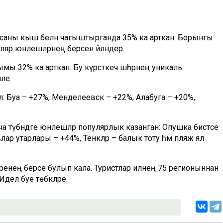
лар саны кыш белән чагыштырганда 35% ка арткан. Борынгы
яр юнәлешләрнең берсенә әйләндерә.
ымы 32% ка арткан. Бу күрсәткеч шәһәрнең уникаль
йле.
елә: Буа – +27%, Менделеевск – +22%, Алабуга – +20%,
а түбәндәге юнәлешләр популярлык казанган: Опушка бистәсе
 утарлары – +44%, Тенкәләр – балык тоту һәм пляж ял
ләренең берсе булып кала. Туристлар илнең 75 регионыннан
Идел буе төбәкләре.