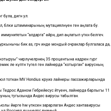
 була, дигән ул.
ел, бәлки штаммнарының мутацияләнүен генә аңлата бу.
иммунитетын “алдарга” өйрәнә, дип аңлатып үткән белгеч.
 куркынычы бик аз, гәрчә инде мондый очраклар булгаласа да,
отыруы” чирләүчеләрнең 35 процентына кадәрен гүргә
демик әле күптән түгел генә лайнерда “котырган” вирусның
а юл тоткан MV Hondius круиз лайнеры пассажирларында
 Тедрос Аданом Гебрейесус әйтүенчә, лайнерда барлыгы 11
ырхауның тугызында Андес вирусы табылган.
рьюлы йөрәге һәм үпкәсен зарарлаган Андес хантавирусы
л Россиядә яшәүчеләргә янамый.