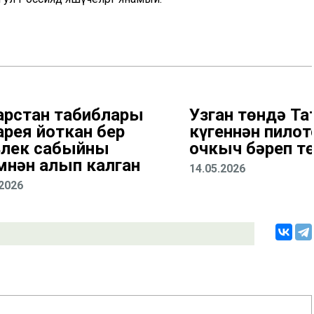
арстан табиблары
Узган төндә Та
арея йоткан бер
күгеннән пило
лек сабыйны
очкыч бәреп т
мнән алып калган
14.05.2026
.2026