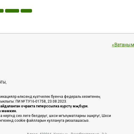
«Ватаным
АТЫ,
икацияләр өлкәсендә күзәтчелек буенча федераль хезмәтенең
таныклыгы: ПИ № ТУ16-01758, 23.08.2023.
йдаланган очракта гиперссылка күрсәтү мәҗбүри.
га мөмкин.
ргәндә сез әлеге белдерүгә, шәхси мәгълүматларны эшкәртүгә, Шәхси
 нигезендә cookie файлларын куллануга ризалашасыз.