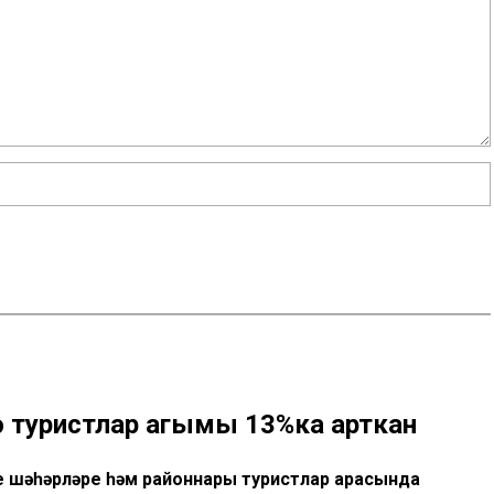
ә туристлар агымы 13%ка арткан
 шәһәрләре һәм районнары туристлар арасында