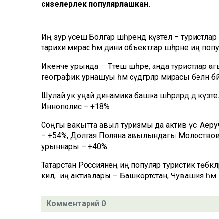
сизелерлек популярлашкан.
Иң зур үсеш Болгар шәһәрендә күзәтелә – турист
тарихи мирас һәм дини объектлар шәһәрне иң попул
Икенче урында — Тәтеш шәһәре, анда туристлар аг
географик урнашуы һәм сәүдәгәрләр мирасы белән бә
Шулай ук уңай динамика башка шәһәрләрдә дә күзәт
Иннополис – +18%.
Соңгы вакытта авыл туризмы да актив үсә. Аеруч
– +54%, Долгая Поляна авылындагы Молоствовлар
урыннары – +40%.
Татарстан Россиянең иң популяр туристик төбәк
килә, ә иң активлары – Башкортстан, Чувашия һәм 
Комментарий 0