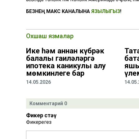
БЕЗНЕҢ МАКС КАНАЛЫНА
ЯЗЫЛЫГЫЗ
!
Охшаш язмалар
Ике һәм аннан күбрәк
Тат
балалы гаиләләргә
бат
ипотека каникулы алу
яшь
мөмкинлеге бар
үле
14.05.2026
14.05
Комментарий 0
Фикер өстәү
Фикерегез