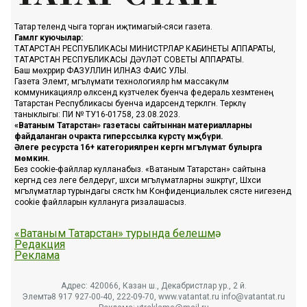
Татар телендә чыга торган иҗтимагый-сәяси газета.
Гамәлгә куючылар:
ТАТАРСТАН РЕСПУБЛИКАСЫ МИНИСТРЛАР КАБИНЕТЫ АППАРАТЫ,
ТАТАРСТАН РЕСПУБЛИКАСЫ ДӘҮЛӘТ СОВЕТЫ АППАРАТЫ.
Баш мөхәррир ФАЗУЛЛИН ИЛНАЗ ФАИС УЛЫ.
Газета Элемтә, мәгълүмати технологияләр һәм массакүләм
коммуникацияләр өлкәсендә күзәтчелек буенча федераль хезмәтенең
Татарстан Республикасы буенча идарәсендә теркәлгән. Теркәлү
таныклыгы: ПИ № ТУ16-01758, 23.08.2023.
«Ватаным Татарстан» газетасы сайтыннан материалларны
файдаланган очракта гиперссылка күрсәтү мәҗбүри.
Әлеге ресурста 16+ категорияләренә кергән мәгълүмат булырга
мөмкин.
Без cookie-файллар кулланабыз. «Ватаным Татарстан» сайтына
кергәндә сез әлеге белдерүгә, шәхси мәгълүматларны эшкәртүгә, Шәхси
мәгълүматлар турындагы сәясәткә һәм Конфиденциальлек сәясәте нигезендә
cookie файлларын куллануга ризалашасыз.
«Ватаным Татарстан» турында белешмә
Редакция
Реклама
Адрес: 420066, Казан ш., Декабристлар ур., 2 й.
Элемтә: 8 917 927-00-40, 222-09-70, www.vatantat.ru info@vatantat.ru