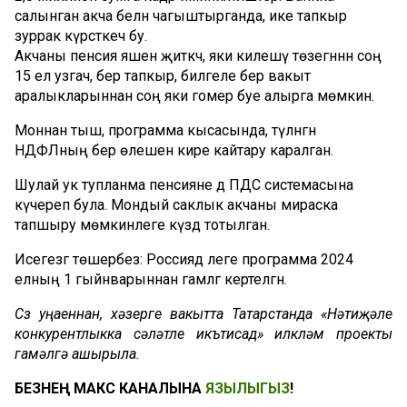
салынган акча белән чагыштырганда, ике тапкыр
зуррак күрсәткеч бу.
Акчаны пенсия яшенә җиткәч, яки килешү төзегәннән соң
15 ел узгач, бер тапкыр, билгеле бер вакыт
аралыкларыннан соң яки гомер буе алырга мөмкин.
Моннан тыш, программа кысасында, түләнгән
НДФЛның бер өлешен кире кайтару каралган.
Шулай ук тупланма пенсияне дә ПДС системасына
күчереп була. Мондый саклык акчаны мираска
тапшыру мөмкинлеге күздә тотылган.
Исегезгә төшерәбез: Россиядә әлеге программа 2024
елның 1 гыйнварыннан гамәлгә кертелгән.
Сүз уңаеннан, хәзерге вакытта Татарстанда «Нәтиҗәле
конкурентлыкка сәләтле икътисад» илкүләм проекты
гамәлгә ашырыла.
БЕЗНЕҢ МАКС КАНАЛЫНА
ЯЗЫЛЫГЫЗ
!