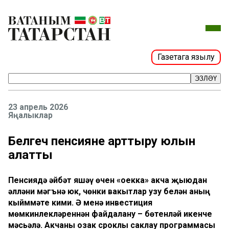
Газетага язылу
ЭЗЛӘҮ
23 апрель 2026
Яңалыклар
Белгеч пенсияне арттыру юлын
аңлатты
Пенсиядә әйбәт яшәү өчен «оекка» акча җыюдан
әлләни мәгънә юк, чөнки вакытлар узу белән аның
кыйммәте кими. Ә менә инвестиция
мөмкинлекләреннән файдалану – бөтенләй икенче
мәсьәлә. Акчаны озак сроклы саклау программасы