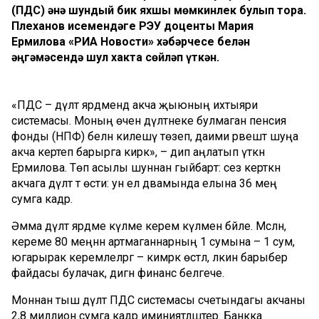
(ПДС) әнә шундый бик яхшы мөмкинлек булып тора.
Плеханов исемендәге РЭУ доценты Мария
Ермилова «РИА Новости» хәбәрчесе белән
әңгәмәсендә шул хакта сөйләп үткән.
«ПДС – дәүләт ярдәмендә акча җыюның ихтыяри
системасы. Моның өчен дәүләтнеке булмаган пенсия
фонды (НПФ) белән килешү төзеп, даими рәвештә шуңа
акча кертеп барырга кирәк», – дип аңлатып үткән
Ермилова. Төп асылы шуннан гыйбарәт: сез керткән
акчага дәүләт тә өсти: ун ел дәвамында елына 36 мең
сумга кадәр.
Әмма дәүләт ярдәме күләме керем күләменә бәйле. Мәсәлән,
кереме 80 меңнән артмаганнарның 1 сумына – 1 сум, ә
югарырак керемлеләргә – кимрәк өстәлә, ләкин барыбер
файдасы булачак, дигән финанс белгече.
Моннан тыш дәүләт ПДС системасы счетындагы акчаны
2,8 миллион сумга кадәр иминиятләштерә. Банкка