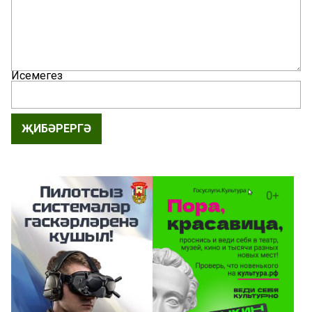
Исемегез
ҖИБӘРЕРГӘ