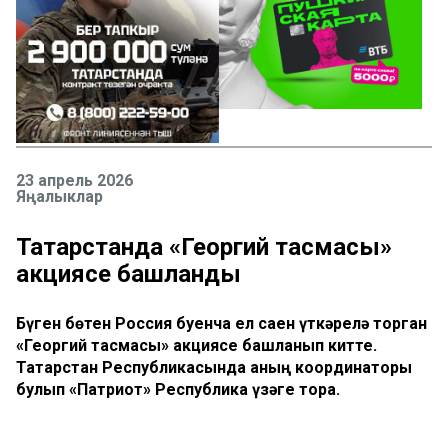
23 апрель 2026
Яңалыклар
Татарстанда «Георгий тасмасы»
акциясе башланды
Бүген бөтен Россия буенча ел саен үткәрелә торган
«Георгий тасмасы» акциясе башланып китте.
Татарстан Республикасында аның координаторы
булып «Патриот» Республика үзәге тора.