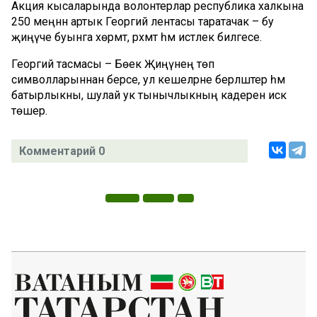
Акция кысаларында волонтерлар республика халкына
250 меңнән артык Георгий лентасы таратачак – бу
җиңүче буынга хөрмәт, рәхмәт һәм истәлек билгесе.
Георгий тасмасы – Бөек Җиңүнең төп
символларыннан берсе, ул кешеләрне берләштерә һәм
батырлыкны, шулай ук тынычлыкның кадерен искә
төшерә.
Комментарий 0