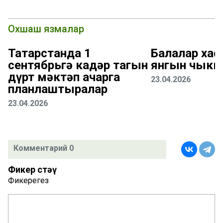
Охшаш язмалар
Татарстанда 1
Балалар хас
сентябрьгә кадәр тагын
янгын чыкк
дүрт мәктәп ачарга
23.04.2026
планлаштыралар
23.04.2026
Комментарий 0
Фикер өстәү
Фикерегез