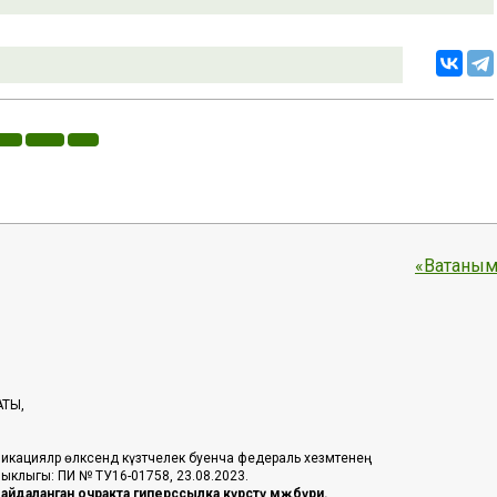
«Ватаным
АТЫ,
икацияләр өлкәсендә күзәтчелек буенча федераль хезмәтенең
таныклыгы: ПИ № ТУ16-01758, 23.08.2023.
йдаланган очракта гиперссылка күрсәтү мәҗбүри.