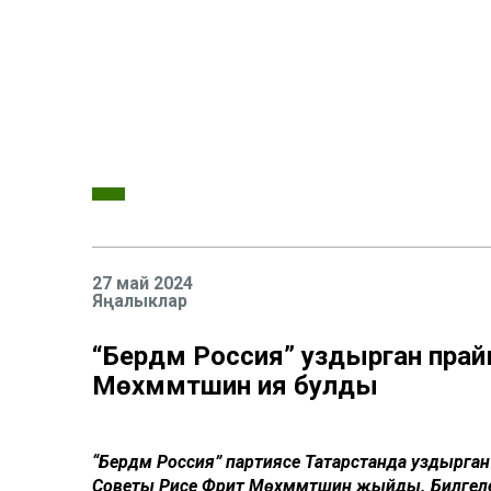
27 май 2024
Яңалыклар
“Бердәм Россия” уздырган пра
Мөхәммәтшин ия булды
“Бердәм Россия” партиясе Татарстанда уздырган
Советы Рәисе Фәрит Мөхәммәтшин җыйды. Билгел