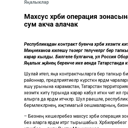
Яңалыклар
Махсус хәрби операция зонасын
сум акча алачак
Республикадан контракт буенча хәрби хезмәткә китү
Миңнеханов килешү төзергә теләүчеләргә бер тап
карар кылды. Билгеле булганча, ул Россия Оборо
Яңалык җәйнең беренче ике аенда Татарстанда ко
Шулай итеп, яңа контрактчыларга бер тапкыр бире
районнар, предприятиеләр күрсәткән ярдәм чаралар
яшәү урынына карамастан, Татарстан территориясе
хезмәткә китү турында карар кабул иткән чит и
алырга да ярдәм итәчәкләр. Шул рәвешле, респуб
берәмлекләрнең, иҗтимагый оешмаларның, бизнес
– Безнең кешеләребез махсус хәрби операция зон
без аларга ярдәм итәргә тырышабыз. Хәрбиләребезгә