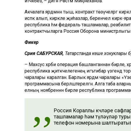
итәчәкбез, – дигән Рөстәм Миңнеханов.
Акчалата ярдәмнән тыш, контракт төзүчеләргә ки
исәпкә алып, кирәкле җиһазлар, беренчел кирәк-яра
республика һәм федераль ташламалар, реабилита
контрактчыларга Россия Оборона министрлыгынна
Фикер
Сәрия САБУРСКАЯ,
Татарстанда кеше хокуклары буе
– Махсус хәрби операция башланганнан бирле, хәрб
республика җитәкчелегенең игътибар үзәгендә то
чаралары каралган. Барлык ярдәм чаралары «Үз
программасына берләштерелгән. Алга таба аларн
елның ноябреннән бирле республика программасы
Россия Кораллы көчләре сафлар
ташламалар һәм түләүләр тур
телефон номерына шалтыратып