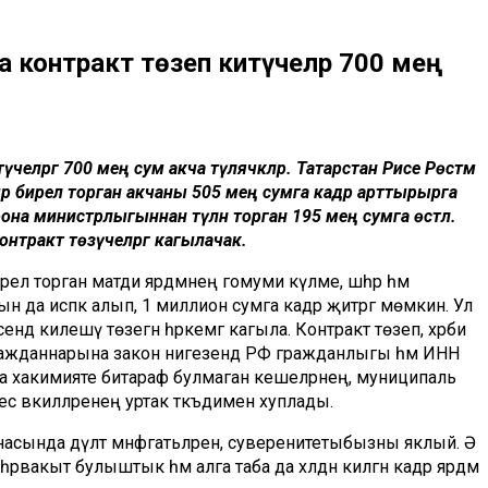
а контракт төзеп китүчеләр 700 мең
челәргә 700 мең сум акча түләячәкләр. Татарстан Рәисе Рөстәм
кыр бирелә торган акчаны 505 мең сумга кадәр арттырырга
на министрлыгыннан түләнә торган 195 мең сумга өстәлә.
нтракт төзүчеләргә кагылачак.
лә торган матди ярдәмнең гомуми күләме, шәһәр һәм
ын да исәпкә алып, 1 миллион сумга кадәр җитәргә мөмкин. Ул
ндә килешү төзегән һәркемгә кагыла. Контракт төзеп, хәрби
л гражданнарына закон нигезендә РФ гражданлыгы һәм ИНН
лика хакимияте битараф булмаган кешеләрнең, муниципаль
 вәкилләренең уртак тәкъдимен хуплады.
асында дәүләт мәнфәгатьләрен, суверенитетыбызны яклый. Ә
 һәрвакыт булыштык һәм алга таба да хәлдән килгән кадәр ярдәм