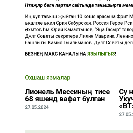
Нәтиҗәләр белән партия сайтында танышырга мөм
Иң күп тавыш җыйган 10 кеше арасына Фәрит М
вәкаләтле вәкил Сәрия Сабурская, Россия Герое Р
Әхмәтов һәм Юрий Камалтынов, “Яңа Гасыр” те
Дәүләт Советы секратере Лилия Маврина, Ленин
башлыгы Камил Гыйльманов, Дәүләт Советы деп
БЕЗНЕҢ МАКС КАНАЛЫНА
ЯЗЫЛЫГЫЗ
!
Охшаш язмалар
Лионель Мессиның әтисе
Су 
68 яшендә вафат булган
Уку
«ВТ
27.05.2024
27.05