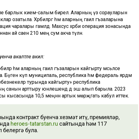
рәкле барлык кием-салым бирелә. Аларның үз сорауларын
клар озатыла. Хәрбиләргә һәм аларның гаилә әгъзаларына
ция чаралары гамәлдә. Махсус хәрби операция зонасында
н ай саен 210 мең сум акча түләнә.
нча вәкаләтле вәкил:
иләр һәм аларның гаилә әгъзаларын кайгырту мәсьәләсе
ра. Бүген күп муниципаль, республика һәм федераль ярдәм
ебезнекеләр турында кайгырту» республика
ың санын арттыру юнәлешендә дә эш алып барыла. 2023
 кысасында 10,5 меңнән артык мөрәҗәгать кабул иттек.
ында контракт буенча хезмәт итү, премияләр,
ында
heroes-tatarstan.ru
сайтында һәм 117
 белергә була.