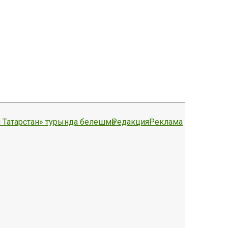
 Татарстан» турында белешмә
Редакция
Реклама