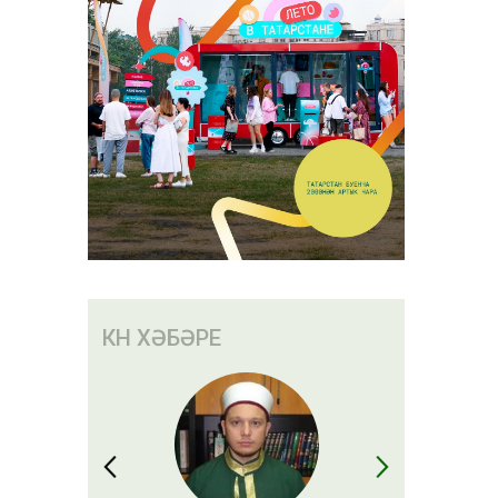
КӨН ХӘБӘРЕ
ар акча
сәбәп
 алачак