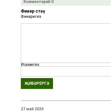
Комментарий 0
Фикер өстәү
Фикерегез
Исемегез
ҖИБӘРЕРГӘ
27 май 2024