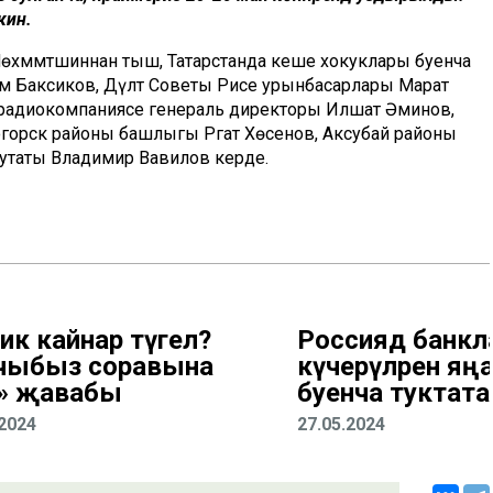
кин.
өхәммәтшиннан тыш, Татарстанда кеше хокуклары буенча
әсим Баксиков, Дәүләт Советы Рәисе урынбасарлары Марат
лерадиокомпаниясе генераль директоры Илшат Әминов,
огорск районы башлыгы Рәгат Хөсәенов, Аксубай районы
утаты Владимир Вавилов керде.
ник кайнар түгел?
Россиядә банкл
чыбыз соравына
күчерүләрен яңа 
» җавабы
буенча туктата
.2024
27.05.2024