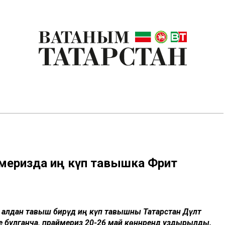
ймеризда иң күп тавышка Фәрит
 алдан тавыш бирүдә иң күп тавышны Татарстан Дәүләт
е булганча, праймериз 20-26 май көннәрендә уздырылды.