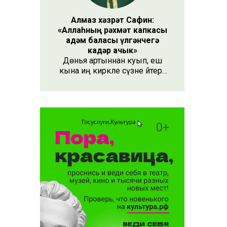
Алмаз хәзрәт Сафин:
«Аллаһның рәхмәт капкасы
адәм баласы үлгәнчегә
кадәр ачык»
Дөнья артыннан куып, еш
кына иң кирәкле сүзне әйтергә
онытабыз. «Рәхмәт» сүзе бу.
Әлеге сүзне күршең яки
дустыңа гына түгел, Аллаһы
Тәгаләгә дә әйтү тиешле, чөнки
кеше бөтен яшәеше, барлыгы
белән Аңа бурычлы.