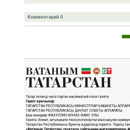
Комментарий 0
Татар телендә чыга торган иҗтимагый-сәяси газета.
Гамәлгә куючылар:
ТАТАРСТАН РЕСПУБЛИКАСЫ МИНИСТРЛАР КАБИНЕТЫ АППАР
ТАТАРСТАН РЕСПУБЛИКАСЫ ДӘҮЛӘТ СОВЕТЫ АППАРАТЫ.
Баш мөхәррир ФАЗУЛЛИН ИЛНАЗ ФАИС УЛЫ.
Газета Элемтә, мәгълүмати технологияләр һәм массакүләм коммун
Татарстан Республикасы буенча идарәсендә теркәлгән. Теркәлү 
«Ватаным Татарстан» газетасы сайтыннан материалларны фа