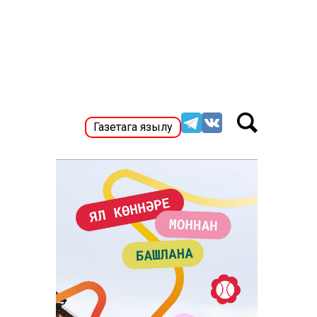
Газетага язылу