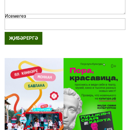
Исемегез
ҖИБӘРЕРГӘ