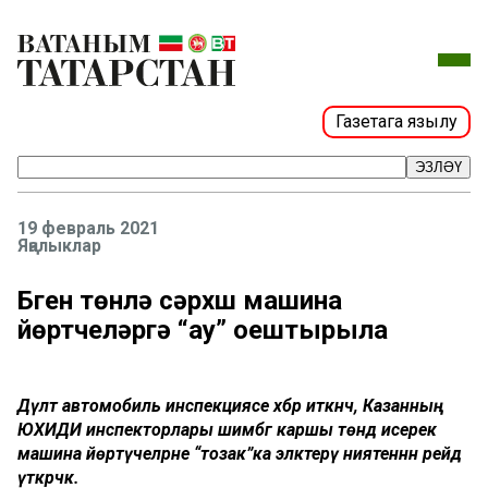
Газетага язылу
ЭЗЛӘҮ
19 февраль 2021
Яңалыклар
Бүген төнлә сәрхүш машина
йөртүчеләргә “ау” оештырыла
Дәүләт автомобиль инспекциясе хәбәр иткәнчә, Казанның
ЮХИДИ инспекторлары шимбәгә каршы төндә исерек
машина йөртүчеләрне “тозак”ка эләктерү ниятеннән рейд
үткәрәчәк.