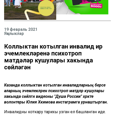
19 февраль 2021
Яңалыклар
Коллыктан котылган инвалид ир
эчемлекләренә психотроп
матдәләр кушулары хакында
сөйләгән
Казанда коллыктан котылган инвалидларның берсе
аларның эчемлекләренә психотроп матдәләр кушулары
хакында сөйләгән видеоны "Душа России" хәрәкәте
волонтеры Юлия Хәкимова инстаграмга урнаштырган.
Инвалидны коткару тарихы узган ел башланган иде.