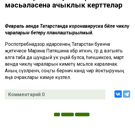
мәсьәләсенә ачыклык керттеләр
Февраль аенда Татарстанда коронавируска бәйле чикләү
чараларын бетерү планлаштырылмый.
Роспотребнадзор идарәсенең Татарстан буенча
җитәкчесе Марина Патяшина хәбәр иткәнчә, әгәр дә вәзгыять
алга таба да шундый ук уңай булса, һичшиксез, март
аенда чикләү чараларын киметү мәсьәләсе каралачак.
Аның сүзләренчә, соңгы берничә көндә чир йоктыруның
яңа очраклары кимүе күзәтелә.
Комментарий 0