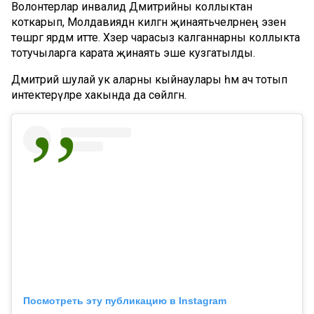
Волонтерлар инвалид Дмитрийны коллыктан
коткарып, Молдавиядән килгән җинаятьчеләрнең эзенә
төшәргә ярдәм итте. Хәзер чарасыз калганнарны коллыкта
тотучыларга карата җинаять эше кузгатылды.
Дмитрий шулай ук аларны кыйнаулары һәм ач тотып
интектерүләре хакында да сөйләгән.
Посмотреть эту публикацию в Instagram