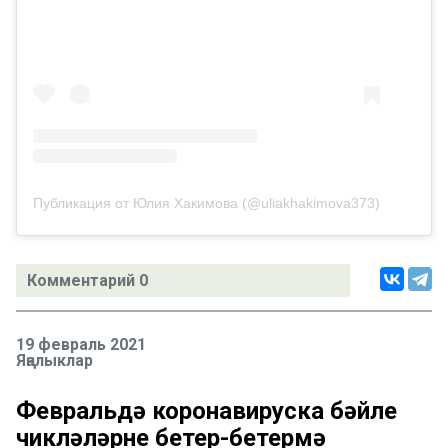
Публикация от Юлия Хакимова (@uliakhakimova373)
Комментарий 0
19 февраль 2021
Яңалыклар
Февральдә коронавируска бәйле
чикләүләрне бетерү-бетермәү