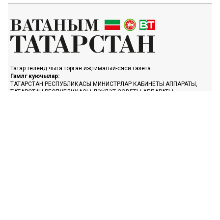
Татар телендә чыга торган иҗтимагый-сәяси газета.
Гамәлгә куючылар:
ТАТАРСТАН РЕСПУБЛИКАСЫ МИНИСТРЛАР КАБИНЕТЫ АППАРАТЫ,
ТАТАРСТАН РЕСПУБЛИКАСЫ ДӘҮЛӘТ СОВЕТЫ АППАРАТЫ.
Баш мөхәррир ФАЗУЛЛИН ИЛНАЗ ФАИС УЛЫ.
Газета Элемтә, мәгълүмати технологияләр һәм массакүләм
коммуникацияләр өлкәсендә күзәтчелек буенча федераль хезмәтенең
Татарстан Республикасы буенча идарәсендә теркәлгән. Теркәлү
таныклыгы: ПИ № ТУ16-01758, 23.08.2023.
«Ватаным Татарстан» газетасы сайтыннан материалларны
файдаланган очракта гиперссылка күрсәтү мәҗбүри.
Әлеге ресурста 16+ категорияләренә кергән мәгълүмат булырга
мөмкин.
Без cookie-файллар кулланабыз. «Ватаным Татарстан» сайтына
кергәндә сез әлеге белдерүгә, шәхси мәгълүматларны эшкәртүгә, Шәхси
мәгълүматлар турындагы сәясәткә һәм Конфиденциальлек сәясәте нигезендә
cookie файлларын куллануга ризалашасыз.
«Ватаным Татарстан» турында белешмә