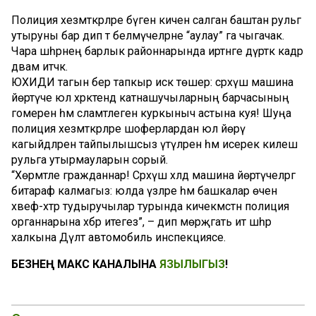
Полиция хезмәткәрләре бүген кичен салган баштан рульгә
утыруны бар дип тә белмәүчеләрне “аулау” га чыгачак.
Чара шәһәрнең барлык районнарында иртәнге дүрткә кадәр
дәвам итәчәк.
ЮХИДИ тагын бер тапкыр искә төшерә: сәрхүш машина
йөртүче юл хәрәкәтендә катнашучыларның барчасының
гомерен һәм сәламәтлеген куркыныч астына куя! Шуңа
полиция хезмәткәрләре шоферлардан юл йөрү
кагыйдәләрен тайпылышсыз үтәүләрен һәм исерек килеш
рульга утырмауларын сорый.
“Хөрмәтле гражданнар! Сәрхүш хәлдә машина йөртүчеләргә
битараф калмагыз: юлда үзләре һәм башкалар өчен
хәвеф-хәтәр тудыручылар турында кичекмәстән полиция
органнарына хәбәр итегез”, – дип мөрәҗәгать итә шәһәр
халкына Дәүләт автомобиль инспекциясе.
БЕЗНЕҢ МАКС КАНАЛЫНА
ЯЗЫЛЫГЫЗ
!