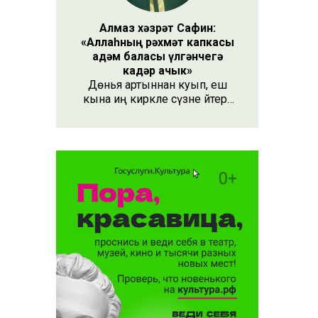
Алмаз хәзрәт Сафин:
«Аллаһның рәхмәт капкасы
адәм баласы үлгәнчегә
кадәр ачык»
Дөнья артыннан куып, еш
кына иң кирәкле сүзне әйтергә
онытабыз. «Рәхмәт» сүзе бу.
Әлеге сүзне күршең яки
дустыңа гына түгел, Аллаһы
Тәгаләгә дә әйтү тиешле, чөнки
кеше бөтен яшәеше, барлыгы
белән Аңа бурычлы.