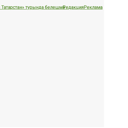
 Татарстан» турында белешмә
Редакция
Реклама