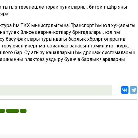
ка тыгыз төзелешле торак пунктларны, бигрәк тә шәһәр яны
ыра.
ектура һәм ТКХ министрлыгына, Транспорт һәм юл хуҗалыгы
а тәүлек әйләнәсе авария-коткару бригадалары, юл һәм
 басу фактлары турындагы барлык хәбәрләргә оператив
төзү өчен инерт материаллар запасын тәэмин итәргә кирәк,
нлеге бар. Су агызу каналларын һәм дренаж системаларын
ы ташкынны һәлакәтсез уздыру буенча барлык чараларны