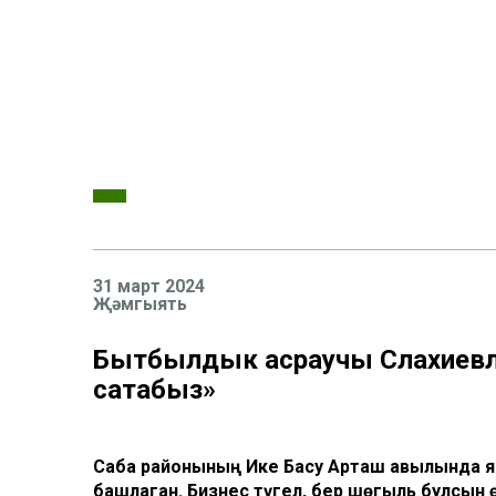
31 март 2024
Җәмгыять
Бытбылдык асраучы Сәлахиевла
сатабыз»
Саба районының Ике Басу Арташ авылында я
башлаган. Бизнес түгел, бер шөгыль булсын 