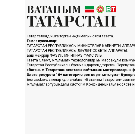
Татар телендә чыга торган иҗтимагый-сәяси газета.
Гамәлгә куючылар:
ТАТАРСТАН РЕСПУБЛИКАСЫ МИНИСТРЛАР КАБИНЕТЫ АППАР
ТАТАРСТАН РЕСПУБЛИКАСЫ ДӘҮЛӘТ СОВЕТЫ АППАРАТЫ.
Баш мөхәррир ФАЗУЛЛИН ИЛНАЗ ФАИС УЛЫ.
Газета Элемтә, мәгълүмати технологияләр һәм массакүләм коммун
Татарстан Республикасы буенча идарәсендә теркәлгән. Теркәлү 
«Ватаным Татарстан» газетасы сайтыннан материалларны фа
Әлеге ресурста 16+ категорияләренә кергән мәгълүмат булыр
Без cookie-файллар кулланабыз. «Ватаным Татарстан» сайтына ке
мәгълүматлар турындагы сәясәткә һәм Конфиденциальлек сәясәте