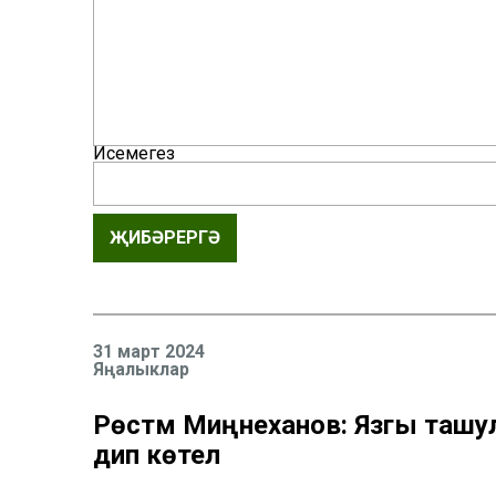
Исемегез
ҖИБӘРЕРГӘ
31 март 2024
Яңалыклар
Рөстәм Миңнеханов: Язгы ташул
дип көтелә