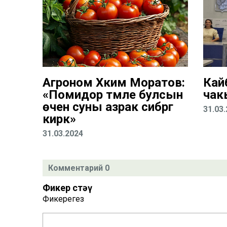
Агроном Хәким Моратов:
Кай
«Помидор тәмле булсын
чак
өчен суны азрак сибәргә
31.03
кирәк»
31.03.2024
Комментарий 0
Фикер өстәү
Фикерегез