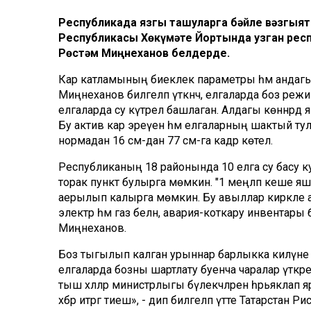
Республикада язгы ташуларга бәйле вәзгыять
Республикасы Хөкүмәте Йортында узган рес
Рөстәм Миңнеханов белдерде.
Кар катламының биеклек параметры һәм андагы
Миңнеханов билгеләп үткәнчә, елгаларда боз режи
елгаларда су күтәрелә башлаган. Алдагы көннәрд
Бу актив кар эреүенә һәм елгаларның шактый тулу
нормадан 16 см-дан 77 см-га кадәр көтелә.
Республиканың 18 районында 10 елга су басу к
торак пункт булырга мөмкин. "1 меңләп кеше яшә
аерылып калырга мөмкин. Бу авыллар кирәкле аз
электр һәм газ белән, авария-коткару инвентары 
Миңнеханов.
Боз тыгылып калган урыннар барлыкка килүне ки
елгаларда бозны шартлату буенча чаралар үткәрелә
тыш хәлләр министрлыгы бүлекчәләренә һәрьяклап я
хәбәр итәргә тиеш», - дип билгеләп үтте Татарстан Рәис