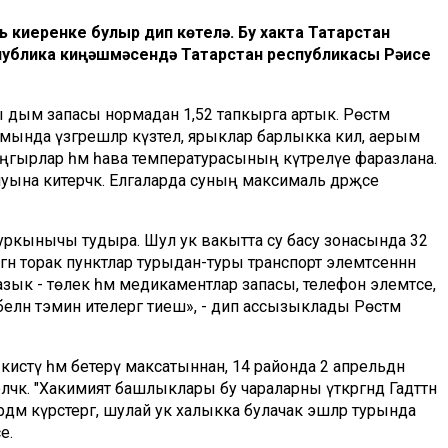
 киеренке булыр дип көтелә. Бу хакта Татарстан
публика киңәшмәсендә Татарстан республикасы Рәисе
 дым запасы нормадан 1,52 тапкырга артык. Рөстәм
мында үзгәрешләр күзәтелә, ярыклар барлыкка килә, аерым
ә яңгырлар һәм һава температурасының күтәрелүе фаразлана.
ына китерәчәк. Елгаларда суның максималь дәрәҗәсе
уркынычы тудыра. Шул ук вакытта су басу зонасында 32
гән торак пунктлар турыдан-туры транспорт элемтәсеннән
ык - төлек һәм медикаментлар запасы, телефон элемтәсе,
белән тәэмин ителергә тиеш», - дип ассызыклады Рөстәм
сәтү һәм бетерү максатыннан, 14 районда 2 апрельдән
чәк. "Хакимият башлыклары бу чараларны үткәргәндә Гадәттән
рдәм күрсәтергә, шулай ук халыкка булачак эшләр турында
е.