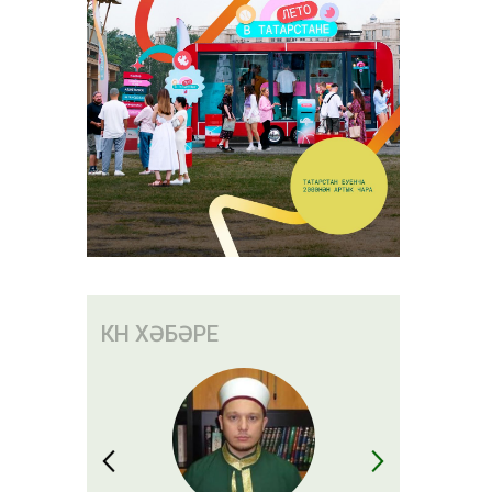
КӨН ХӘБӘРЕ