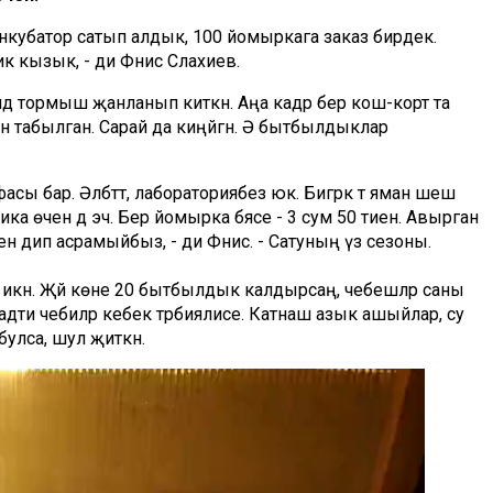
нкубатор сатып алдык, 100 йомыркага заказ бирдек.
 кызык, - ди Фәнис Сәлахиев.
дә тормыш җанланып киткән. Аңа кадәр бер кош-корт та
н табылган. Сарай да киңәйгән. Ә бытбылдыклар
сы бар. Әлбәттә, лабораториябез юк. Бигрәк тә яман шеш
а өчен дә эчә. Бер йомырка бәясе - 3 сум 50 тиен. Авырган
н дип асрамыйбыз, - ди Фәнис. - Сатуның үз сезоны.
икән. Җәй көне 20 бытбылдык калдырсаң, чебешләр саны
 гадәти чебиләр кебек тәрбиялисе. Катнаш азык ашыйлар, су
булса, шул җиткән.