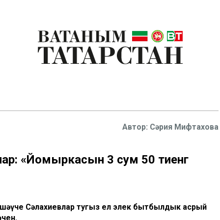
Сәрия Мифтахова
р: «Йомыркасын 3 сум 50 тиенгә
шәүче Сәлахиевлар тугыз ел элек бытбылдык асрый
өчен.