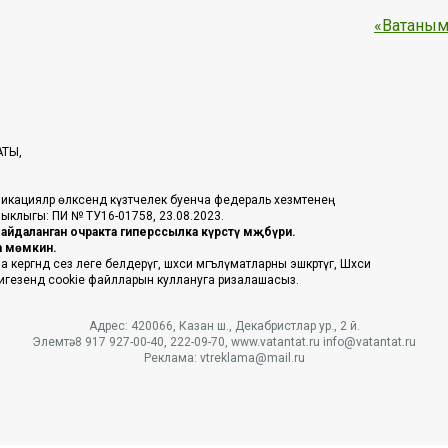
«Ватаным
АТЫ,
икацияләр өлкәсендә күзәтчелек буенча федераль хезмәтенең
таныклыгы: ПИ № ТУ16-01758, 23.08.2023.
йдаланган очракта гиперссылка күрсәтү мәҗбүри.
га мөмкин.
ргәндә сез әлеге белдерүгә, шәхси мәгълүматларны эшкәртүгә, Шәхси
 нигезендә cookie файлларын куллануга ризалашасыз.
Адрес: 420066, Казан ш., Декабристлар ур., 2 й.
Элемтә: 8 917 927-00-40, 222-09-70, www.vatantat.ru info@vatantat.ru
Реклама: vtreklama@mail.ru