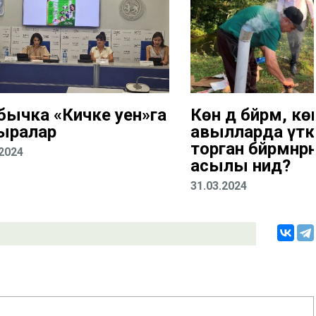
бычка «Кичке уен»га
Көн дә бәйрәм, көн
ыралар
авылларда үткә
торган бәйрәмнәр
.2024
асылы нидә?
31.03.2024