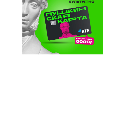
 дә туй:
релә
нең