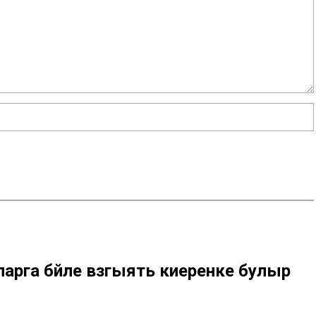
арга бәйле вәзгыять киеренке булыр