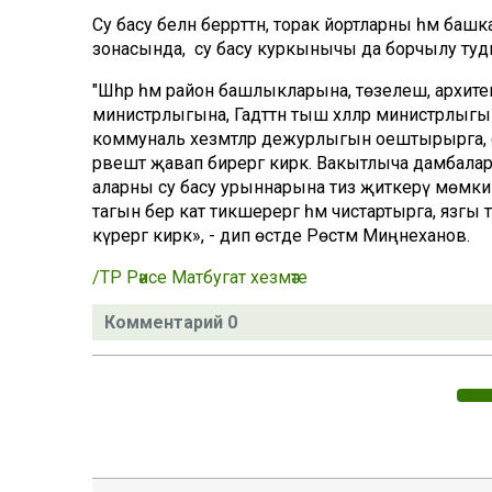
Су басу белән беррәттән, торак йортларны һәм баш
зонасында, су басу куркынычы да борчылу туд
"Шәһәр һәм район башлыкларына, төзелеш, архит
министрлыгына, Гадәттән тыш хәлләр министрлыгын
коммуналь хезмәтләр дежурлыгын оештырырга, су
рәвештә җавап бирергә кирәк. Вакытлыча дамбалар 
аларны су басу урыннарына тиз җиткерү мөмки
тагын бер кат тикшерергә һәм чистартырга, язг
күрергә кирәк», - дип өстәде Рөстәм Миңнеханов.
/ТР Рәисе Матбугат хезмәте
Комментарий 0