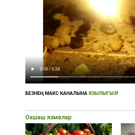
БЕЗНЕҢ МАКС КАНАЛЫНА
ЯЗЫЛЫГЫЗ
!
Охшаш язмалар