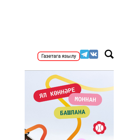
Газетага язылу