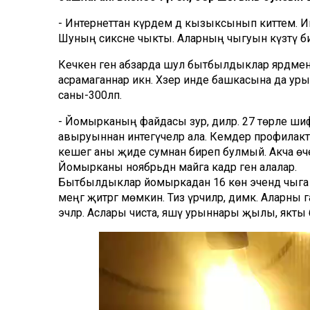
- Интернеттан күрдем дә кызыксынып киттем. И
Шуның сиксәне чыкты. Аларның чыгуын күзәтү бик
Кечкенә генә абзарда шул бытбылдыклар ярдәмен
асрамаганнар икән. Хәзер инде башкасына да уры
саны-300ләп.
- Йомырканың файдасы зур, диләр. 27 төрле шифа
авыруыннан интегүчеләр ала. Кемдер профилактик
кешегә аны җиде сумнан биреп булмый. Акча өче
Йомырканы ноябрьдән майга кадәр генә алалар.
Бытбылдыклар йомыркадан 16 көн эчендә чыга 
меңгә җитәргә мөмкин. Тиз үрчиләр, димәк. Аларны
эчәләр. Аслары чиста, яшәү урыннары җылы, якты 