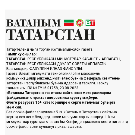
Татар телендә чыга торган иҗтимагый-сәяси газета.
Гамәлгә куючылар:
ТАТАРСТАН РЕСПУБЛИКАСЫ МИНИСТРЛАР КАБИНЕТЫ АППАРАТЫ,
ТАТАРСТАН РЕСПУБЛИКАСЫ ДӘҮЛӘТ СОВЕТЫ АППАРАТЫ.
Баш мөхәррир ФАЗУЛЛИН ИЛНАЗ ФАИС УЛЫ.
Газета Элемтә, мәгълүмати технологияләр һәм массакүләм
коммуникацияләр өлкәсендә күзәтчелек буенча федераль хезмәтенең
Татарстан Республикасы буенча идарәсендә теркәлгән. Теркәлү
таныклыгы: ПИ № ТУ16-01758, 23.08.2023.
«Ватаным Татарстан» газетасы сайтыннан материалларны
файдаланган очракта гиперссылка күрсәтү мәҗбүри.
Әлеге ресурста 16+ категорияләренә кергән мәгълүмат булырга
мөмкин.
Без cookie-файллар кулланабыз. «Ватаным Татарстан» сайтына
кергәндә сез әлеге белдерүгә, шәхси мәгълүматларны эшкәртүгә, Шәхси
мәгълүматлар турындагы сәясәткә һәм Конфиденциальлек сәясәте нигезендә
cookie файлларын куллануга ризалашасыз.