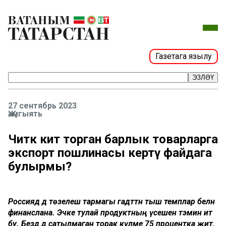
Газетага язылу
ЭЗЛӘҮ
27 сентябрь 2023
Җәмгыять
Читкә китә торган барлык товарларга
экспорт пошлинасы кертү файдага
булырмы?
Россиядә дә төзелеш тармагы гадәттән тыш темплар белән
финанслана. Эчке тулай продуктның үсешен тәэмин итә
бу. Бездә дә сатылмаган торак күләме 75 процентка җитә,