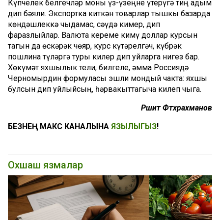
Күпчелек белгечләр моны үз-үзеңне үтерүгә тиң адым
дип бәяли. Экспортка киткән товарлар тышкы базарда
көндәшлеккә чыдамас, сәүдә кимер, дип
фаразлыйлар. Валюта кереме кимү доллар курсын
тагын да өскәрәк чөяр, курс күтәрелгәч, күбрәк
пошлина түләргә туры килер дип уйларга нигез бар.
Хөкүмәт яхшылык тели, билгеле, әмма Россиядә
Черномырдин формуласы эшли мондый чакта: яхшы
булсын дип уйлыйсың, һәрвакыттагыча килеп чыга.
Рәшит Фәтхрахманов
БЕЗНЕҢ МАКС КАНАЛЫНА
ЯЗЫЛЫГЫЗ
!
Охшаш язмалар