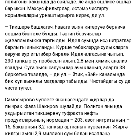
полигоны хакында да сөйләде. Әле анда эшлисе эшләр
бар икән. Махсус фильтрлар, өстәмә чистарту
корылмалары урнаштырырга кирәк, ди ул.
– Тикшерә башлагач, һавага зыян китерүче берничә
оешма билгеле булды. Тәртип бозучылар
җаваплылыкка тартылды. Идел суында исә нитратлар
барлыгы ачыкланды. Күрше төбәкләрдә сулыкларга
аеруча зур игътибар бирелә. Идел елгасына чыгып,
230 тапкыр су пробасын алып, 2,8 мең химик анализ
ясалды. Суга зыян салучылар ачыкланып, аларга 38
беркетмә төзелде, – ди ул. – Әйтик, «Зәй» каналында
бик күп зыянлы матдәләр табылды. Чистайдагы су да
чиста түгел.
Самосырово чүплеге янәшәсендәге җирләр дә
пычрак. Фаяз Шакиров шулай ди. Полигон янында
уздырылган тикшеренү туфракта нефть
продуктларының нормадан – 203, азот нитритының –
15, бакырның 3,2 тапкыр артканын күрсәткән. Җиргә
килгән зыян 2,9 миллион сум белән исәпләнә.