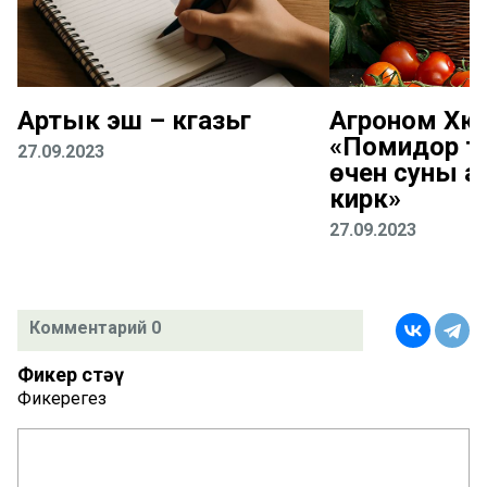
Артык эш – кәгазьгә
Агроном Хәк
«Помидор т
27.09.2023
өчен суны аз
кирәк»
27.09.2023
Комментарий 0
Фикер өстәү
Фикерегез