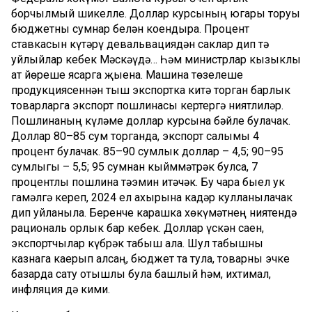
борчылмый шикелле. Доллар курсының югары торуы
бюджетны сумнар белән коендыра. Процент
ставкасын күтәрү девальвациядән саклар дип тә
уйлыйлар кебек Мәскәүдә… Һәм министрлар кызыклы
ат йөреше ясарга җыена. Машина төзелеше
продукциясеннән тыш экспортка китә торган барлык
товарларга экспорт пошлинасы кертергә ниятлиләр.
Пошлинаның күләме доллар курсына бәйле булачак.
Доллар 80–85 сум торганда, экспорт салымы 4
процент булачак. 85–90 сумлык доллар – 4,5; 90–95
сумлыгы – 5,5; 95 сумнан кыйммәтрәк булса, 7
процентлы пошлина тәэмин итәчәк. Бу чара быел ук
гамәлгә кереп, 2024 ел ахырына кадәр кулланылачак
дип уйланыла. Беренче карашка хөкүмәтнең ниятендә
рациональ орлык бар кебек. Доллар үскән саен,
экспортчылар күбрәк табыш ала. Шул табышны
казнага каерып алсаң, бюджет та тула, товарны эчке
базарда сату отышлы була башлый һәм, ихтимал,
инфляция дә кими.