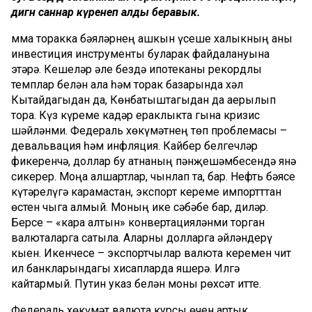
дигән саннар күренеп алды беравык.
Әмма торакка бәяләрнең ашкын үсеше халыкның аны
инвестиция инструменты буларак файдалануына
этәрә. Кешеләр әле бездә ипотеканы рекордлы
темплар белән ала һәм торак базарында хәл
Кытайдагыдан да, Көнбатыштагыдан да аерылып
тора. Күз күреме кадәр ераклыкта гына кризис
шәйләнми. Федераль хөкүмәтнең төп проблемасы –
девальвация һәм инфляция. Кайбер белгечләр
фикеренчә, доллар бу атнаның пәнҗешәмбесендә янә
сикерер. Моңа алшартлар, чынлап та, бар. Нефть бәясе
күтәрелүгә карамастан, экспорт кереме импортттан
өстен чыга алмый. Моның ике сәбәбе бар, диләр.
Берсе – «кара алтын» конвертацияләнми торган
валюталарга сатыла. Аларны долларга әйләндерү
кыен. Икенчесе – экспортчылар валюта керемен чит
ил банкларындагы хисапларда яшерә. Илгә
кайтармый. Путин указ белән моны рөхсәт итте.
Федераль хөкүмәт валюта курсы өчен артык