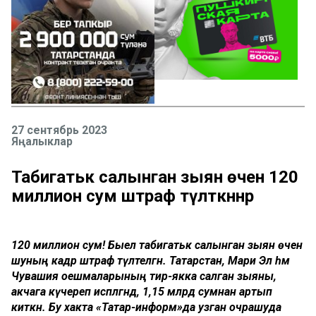
27 сентябрь 2023
Яңалыклар
Табигатькә салынган зыян өчен 120
миллион сум штраф түләткәннәр
120 миллион сум! Быел табигатькә салынган зыян өчен
шуның кадәр штраф түләтелгән. Татарстан, Мари Эл һәм
Чувашия оешмаларының тирә-якка салган зыяны,
акчага күчереп исәпләгәндә, 1,15 млрд сумнан артып
киткән. Бу хакта «Татар-информ»да узган очрашуда