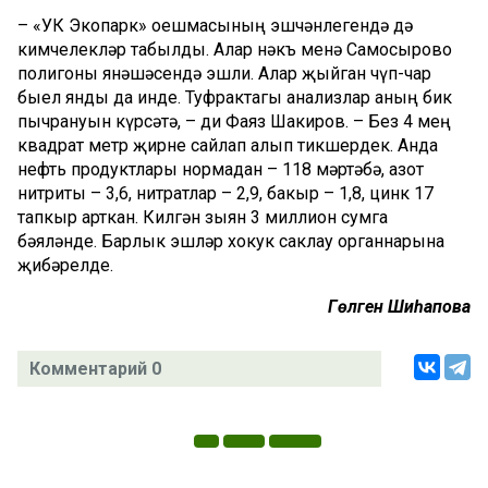
– «УК Экопарк» оешмасының эшчәнлегендә дә
кимчелекләр табылды. Алар нәкъ менә Самосырово
полигоны янәшәсендә эшли. Алар җыйган чүп-чар
быел янды да инде. Туфрактагы анализлар аның бик
пычрануын күрсәтә, – ди Фаяз Шакиров. – Без 4 мең
квадрат метр җирне сайлап алып тикшердек. Анда
нефть продуктлары нормадан – 118 мәртәбә, азот
нитриты – 3,6, нитратлар – 2,9, бакыр – 1,8, цинк 17
тапкыр арткан. Килгән зыян 3 миллион сумга
бәяләнде. Барлык эшләр хокук саклау органнарына
җибәрелде.
Гөлгенә Шиһапова
Комментарий 0