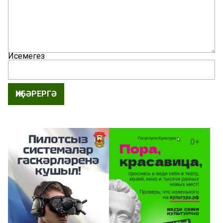
Исемегез
ҖИБӘРЕРГӘ