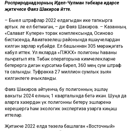
Росприроднадзорның Идел-Чулман төбәкара идарәсе
җитәкчесе Фаяз Шакиров әйтте.
– Быел штрафлар 2022 елдагыдан ике тапкырга
артык. Әле ел бетмәгән, – ди Фаяз Шакиров. – Казанның
«Салават Күпере» торак комплексында, Осиново
бистәсендә, Авиатөзелеш районында яшәүчеләрдән
килгән зарлар күбәйде. Ел башыннан 305 мөрәҗәгать
кабул иттек. Ул якларда «ПЖКХ» полигоны һаваны
пычратып ята. Төбәк операторына кимчелекләрне
бетерергә дигән күрсәтмә биреп, 360 мең сум штраф
та салынды. Туфракка 27 миллион сумлык зыян
килгәнлеге ачыкланды.
Фаяз Шакиров әйтүенчә, бу полигонның эшләү
вакыты 2024 елның 1 кварталында бетә икән. Шуңа да
аларга хәзердән үк полигонны бетерү эшләренә
керешергә һәм экологик экспертиза узарга киңәш
иттеләр.
Җитәкче 2022 елда төзелә башлаган «Восточный»