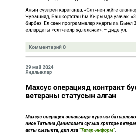
Аның сүзләренә караганда, «Сәләт»нең җәйге аланн
Чувашиядә, Башкортстан һәм Кырымда узачак. «3
бирәбез. Ел саен программалар яңартыла. Быел 3
еллардагы «сәләт»леләр җыелачак», – диде ул.
Комментарий 0
29 май 2024
Яңалыклар
Махсус операциядә контракт буен
ветераны статусын алган
Махсус операция зонасында күрсәткән батырлык
әнисе Татьяна Даниловага сугыш хәрәкәтләре ве
алгы сызыкта, дип яза
"Татар-информ"
.