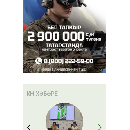
КӨН ХӘБӘРЕ