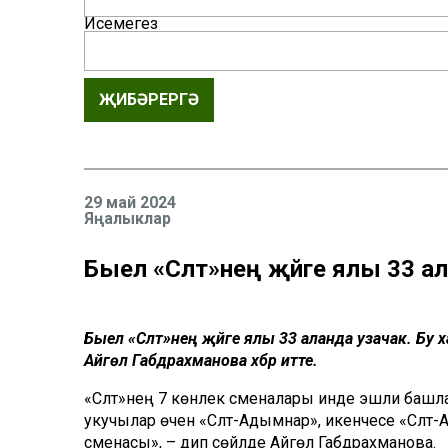
Исемегез
ҖИБӘРЕРГӘ
29 май 2024
Яңалыклар
Быел «Сәләт»нең җәйге ялы 33 а
Быел «Сәләт»нең җәйге ялы 33 аланда узачак. Бу х
Айгөл Габдрахманова хәбәр итте.
«Сәләт»нең 7 көнлек сменалары инде эшли башла
укучылар өчен «Сәләт-Адымнар», икенчесе «Сәләт-
сменасы», – дип сөйләде Айгөл Габдрахманова.