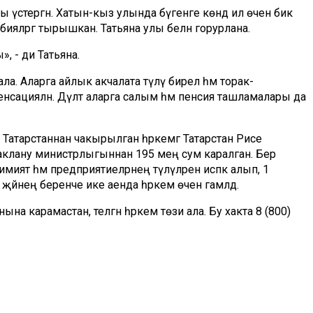
 үстергән. Хатын-кыз улында бүгенге көндә ил өчен бик
ияләргә тырышкан. Татьяна улы белән горурлана.
», - ди Татьяна.
 ала. Аларга айлык акчалата түләү бирелә һәм торак-
нсацияләнә. Дәүләт аларга салым һәм пенсия ташламалары да
 Татарстаннан чакырылган һәркемгә Татарстан Рәисе
Ф Саклану министрлыгыннан 195 мең сум каралган. Бер
ият һәм предприятиеләрнең түләүләрен исәпкә алып, 1
әйнең беренче ике аенда һәркем өчен гамәлдә.
на карамастан, теләгән һәркем төзи ала. Бу хакта 8 (800)