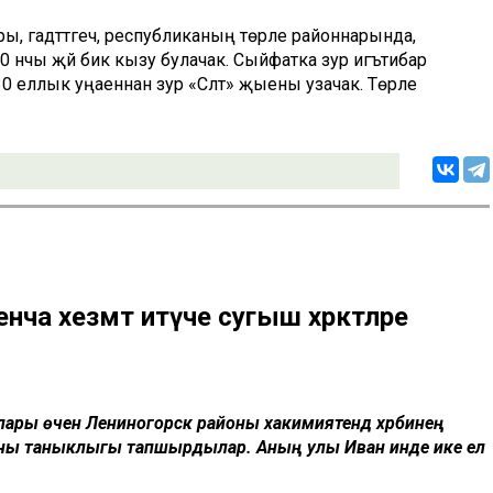
ары, гадәттәгечә, республиканың төрле районнарында,
0 нчы җәй бик кызу булачак. Сыйфатка зур игътибар
0 еллык уңаеннан зур «Сәләт» җыены узачак. Төрле
ча хезмәт итүче сугыш хәрәкәтләре
лары өчен Лениногорск районы хакимиятендә хәрбинең
тераны таныклыгы тапшырдылар. Аның улы Иван инде ике ел