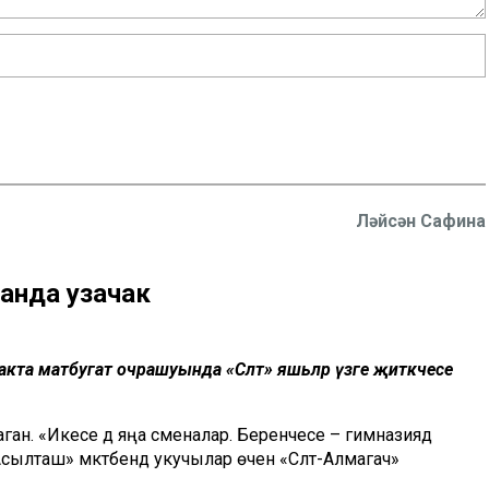
Ләйсән Сафина
ланда узачак
акта матбугат очрашуында «Сәләт» яшьләр үзәге җитәкчесе
ган. «Икесе дә яңа сменалар. Беренчесе – гимназиядә
Асылташ» мәктәбендә укучылар өчен «Сәләт-Алмагач»