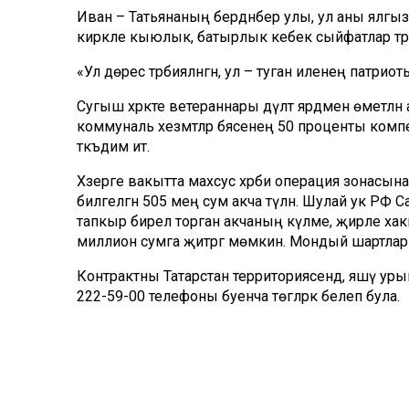
Иван – Татьянаның бердәнбер улы, ул аны ялгызы
кирәкле кыюлык, батырлык кебек сыйфатлар тәрб
«Ул дөрес тәрбияләнгән, ул – туган иленең патриоты
Сугыш хәрәкәте ветераннары дәүләт ярдәменә өметләнә
коммуналь хезмәтләр бәясенең 50 проценты компе
тәкъдим итә.
Хәзерге вакытта махсус хәрби операция зонасына
билгеләгән 505 мең сум акча түләнә. Шулай ук Р
тапкыр бирелә торган акчаның күләме, җирле хаким
миллион сумга җитәргә мөмкин. Мондый шартлар җ
Контрактны Татарстан территориясендә, яшәү урыны
222-59-00 телефоны буенча төгәлрәк белеп була.
Комментарий 0