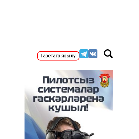
Газетага язылу