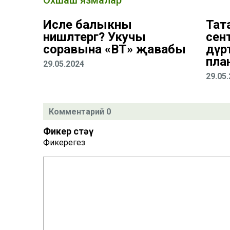
Исле балыкны
Тат
нишләтергә? Укучы
сент
соравына «ВТ» җавабы
дүрт
пла
29.05.2024
29.05
Комментарий 0
Фикер өстәү
Фикерегез