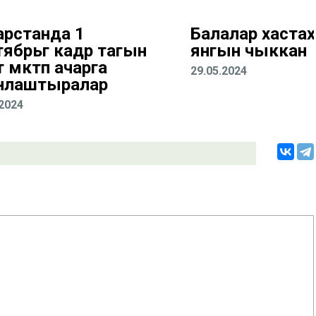
арстанда 1
Балалар хастаха
ябрьгә кадәр тагын
янгын чыккан
 мәктәп ачарга
29.05.2024
нлаштыралар
.2024