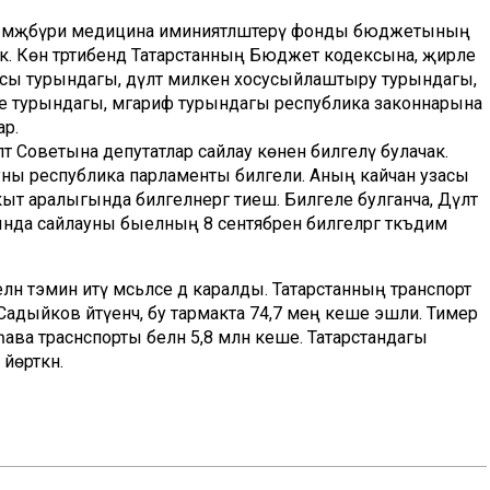
м мәҗбүри медицина иминиятләштерү фонды бюджетының
к. Көн тәртибендә Татарстанның Бюджет кодексына, җирле
тусы турындагы, дәүләт милкен хосусыйлаштыру турындагы,
әте турындагы, мәгариф турындагы республика законнарына
ар.
әт Советына депутатлар сайлау көнен билгеләү булачак.
ауны республика парламенты билгели. Аның кайчан узасы
акыт аралыгында билгеләнергә тиеш. Билгеле булганча, Дәүләт
да сайлауны быелның 8 сентябренә билгеләргә тәкъдим
тәэмин итү мәсьәләсе дә каралды. Татарстанның транспорт
дыйков әйтүенчә, бу тармакта 74,7 мең кеше эшли. Тимер
ә һава траснспорты белән 5,8 млн кеше. Татарстандагы
йөрткән.