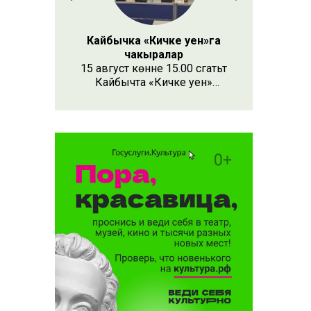
нәсендә
Кайбычка «Кичке уен»га
чакыралар
15 август көнне 15.00 сәгатьтә
Кайбычта «Кичке уен»
республика фестивале
узачак. Анда республиканың
Апас, Буа, Арча, Кукмара
кебек унлап районыннан һәм
күрше Чувашия, Мари Эл
республикаларыннан иҗат
коллективлары катнаша.