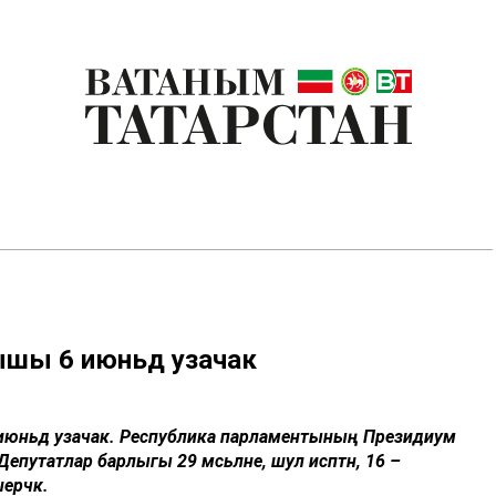
ышы 6 июньдә узачак
 июньдә узачак. Республика парламентының Президиум
утатлар барлыгы 29 мәсьәләне, шул исәптән, 16 –
рәчәк.