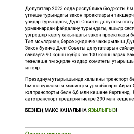
Депутатлар 2023 елда республика бюджеты һә
үтәлеше турындагы закон проектларын тикшерәчә
үзидарә турындагы, Дәүләт Советы депутаты ста
урманнардан файдалану турындагы, яшьләр сәяс
үзгәрешләр кертү хакындагы закон проектлары б
Төп мәсьәләләрнең берсе җиденче чакырылыш Дәүл
Закон буенча Дәүләт Советы депутатларын сайл
сайлауга 90 көннән күбрәк һәм 100 көннән азрак в
төзелеше һәм җирле үзидарә комитеты утырышын
иттеләр.
Президиум утырышында халыкны транспорт белән 
һәм юл хуҗалыгы министры урынбасары Айрат Са
юл транспорты белән 6,6 млн кешене йөрткәннәр, 
автотранспорт предприятиеләре 290 млн кешене 
БЕЗНЕҢ МАКС КАНАЛЫНА
ЯЗЫЛЫГЫЗ
!
Охшаш язмалар