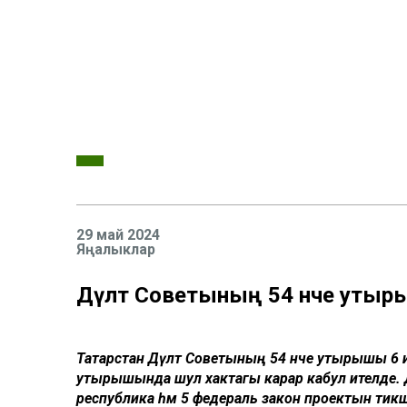
29 май 2024
Яңалыклар
Дәүләт Советының 54 нче утыр
Татарстан Дәүләт Советының 54 нче утырышы 6
утырышында шул хактагы карар кабул ителде. Деп
республика һәм 5 федераль закон проектын тикше