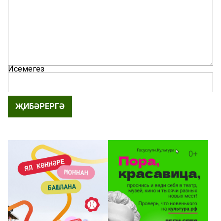
Исемегез
ҖИБӘРЕРГӘ