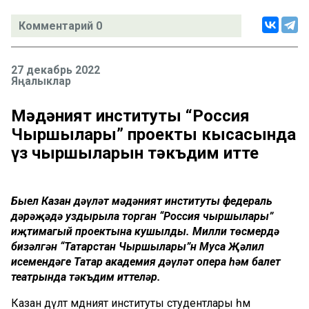
Комментарий 0
27 декабрь 2022
Яңалыклар
Мәдәният институты “Россия
Чыршылары” проекты кысасында
үз чыршыларын тәкъдим итте
Быел Казан дәүләт мәдәният институты федераль
дәрәҗәдә уздырыла торган “Россия чыршылары”
иҗтимагый проектына кушылды. Милли төсмердә
бизәлгән “Татарстан Чыршылары”н Муса Җәлил
исемендәге Татар академия дәүләт опера һәм балет
театрында тәкъдим иттеләр.
Казан дәүләт мәдәният институты студентлары һәм