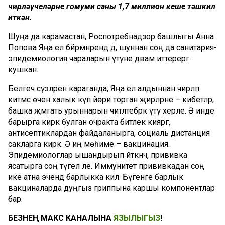
чирләүчеләрнең гомуми саны 1,7 миллион кеше тәшкил
иткән.
Шуңа да карамастан, Роспотребнадзор башлыгы Анна
Попова Яңа ел бәйрәмнәрендә дә, шуннан соң да санитария-
эпидемиология чараларын үтәүне дәвам иттерергә
кушкан.
Белгеч сүзләренә караганда, Яңа ел алдыннан чирләп
китмәс өчен халык күп йөри торган җирләрне – кибетләр,
башка җәмәгать урыннарын читләтебрәк үтү хәерле. Ә инде
барырга кирәк булган очракта битлек кияргә,
антисептиклардан файдаланырга, социаль дистанция
сакларга кирәк. Ә иң мөһиме – вакцинация.
Эпидемиологлар ышандырып әйткәнчә, прививка
ясатырга соң түгел әле. Иммунитет прививкадан соң
ике атна эчендә барлыкка килә. Бүгенге барлык
вакциналарда дуңгыз гриппына каршы компонентлар
бар.
БЕЗНЕҢ МАКС КАНАЛЫНА
ЯЗЫЛЫГЫЗ
!