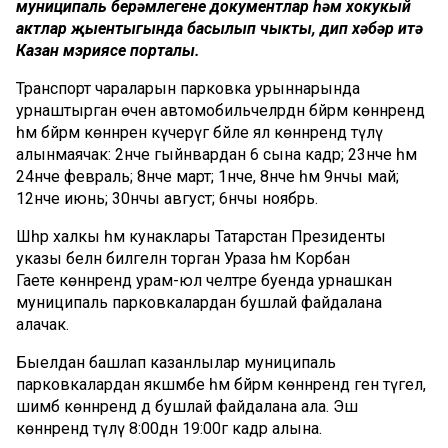
муниципаль берәмлегенең документлар һәм хокукый
актлар җыентыгында басылып чыкты, дип хәбәр итә
Казан мэриясе порталы.
Транспорт чараларын парковка урыннарында
урнаштырган өчен автомобильчеләрдән бәйрәм көннәрендә
һәм бәйрәм көннәрен күчерүгә бәйле ял көннәрендә түләү
алынмаячак: 2нче гыйнвардан 6 сына кадәр; 23нче һәм
24нче февраль; 8нче март; 1нче, 8нче һәм 9нчы май;
12нче июнь; 30нчы август; 6нчы ноябрь.
Шәһәр халкы һәм кунаклары Татарстан Президенты
указы белән билгеләнә торган Ураза һәм Корбан
Гаете көннәрендә урам-юл челтәре буенда урнашкан
муниципаль парковкалардан бушлай файдалана
алачак.
Быелдан башлап казанлылар муниципаль
парковкалардан якшәмбе һәм бәйрәм көннәрендә генә түгел,
шимбә көннәрендә дә бушлай файдалана ала. Эш
көннәрендә түләү 8:00дән 19:00гә кадәр алына.