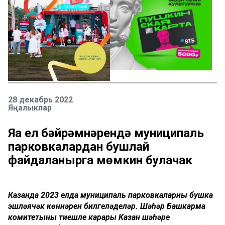
28 декабрь 2022
Яңалыклар
Яңа ел бәйрәмнәрендә муниципаль
парковкалардан бушлай
файдаланырга мөмкин булачак
Казанда 2023 елда муниципаль парковкаларның бушка
эшләячәк көннәрен билгеләделәр. Шәһәр Башкарма
комитетының тиешле карары Казан шәһәре