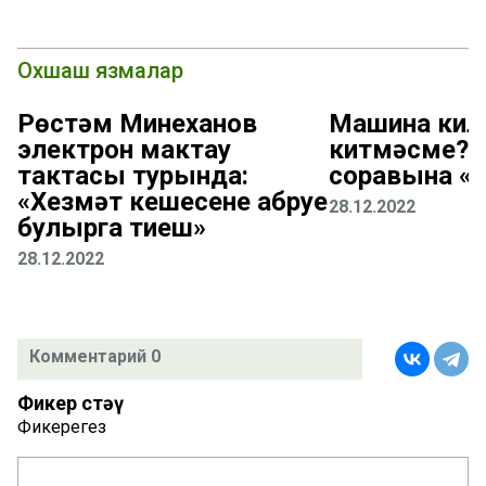
Охшаш язмалар
Рөстәм Миңнеханов
Машина кил
электрон мактау
китмәсме? 
тактасы турында:
соравына «
«Хезмәт кешесенең абруе
28.12.2022
булырга тиеш»
28.12.2022
Комментарий 0
Фикер өстәү
Фикерегез