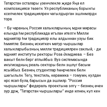
Татарстан осталары үзенчәлекле җиде Яңа ел
композициясе төзегән. Ул республиканың борынгы
кәсепчелек традицияләрен чагылдырган эшләнмәләрдән
тора.
– Бу чараның Россия халыкларының мәдәни мирасы
елында һәм республикада игълан ителгән Милли
мәдәниятләр һәм традицияләр елы алдыннан узуы бик
әһәмиятле. Безнең искиткеч матур чыршылар
халыкларыбызның милли традицияләрен саклый, - ди
мәдәният институты ректоры Роза Әхмәдиева. – Без
вакыт белән бергә атлыйбыз. Вуз системасында
икътисадның реаль секторы белән эшләүгә басым
ясыйбыз. Безнең студентлар һөнәрчелек белән
шөгыльләнә. Тегү, текстиль, керамика – гомумән, кулдан
нәрсә ясап була, барысын да эшлиләр. “Россия
чыршылары” федераль проектына эләгү – безнең өчен
зур дәрәҗә. “Татарстан чыршылары” инде илнең күп кенә
шәһәрләрендә тәкъдим ителде.
“Россия чыршылары” проекты авторы Георгий