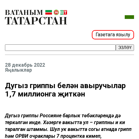
Газетага язылу
ЭЗЛӘҮ
28 декабрь 2022
Яңалыклар
Дуңгыз гриппы белән авыручылар
1,7 миллионга җиткән
Дуңгыз гриппы Россиянең барлык төбәкләрендә дә
теркәлгән инде. Хәзерге вакытта ул – гриппның иң киң
таралган штаммы. Шул ук вакытта соңгы атнада грипп
һәм ОРВИ очраклары 7 процентка кимеп,