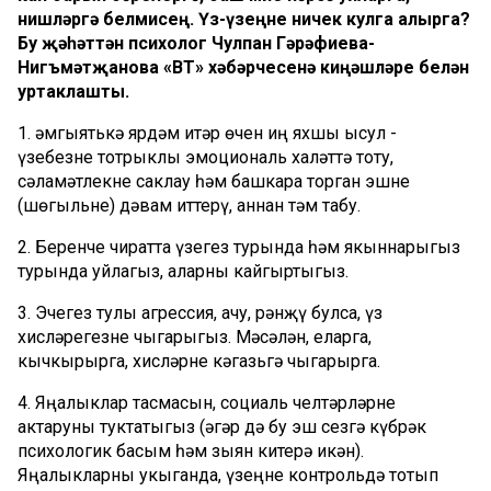
нишләргә белмисең. Үз-үзеңне ничек кулга алырга?
Бу җәһәттән психолог Чулпан Гәрәфиева-
Нигъмәтҗанова «ВТ» хәбәрчесенә киңәшләре белән
уртаклашты.
1. Җәмгыятькә ярдәм итәр өчен иң яхшы ысул -
үзебезне тотрыклы эмоциональ халәттә тоту,
сәламәтлекне саклау һәм башкара торган эшне
(шөгыльне) дәвам иттерү, аннан тәм табу.
2. Беренче чиратта үзегез турында һәм якыннарыгыз
турында уйлагыз, аларны кайгыртыгыз.
3. Эчегез тулы агрессия, ачу, рәнҗү булса, үз
хисләрегезне чыгарыгыз. Мәсәлән, еларга,
кычкырырга, хисләрне кәгазьгә чыгарырга.
4. Яңалыклар тасмасын, социаль челтәрләрне
актаруны туктатыгыз (әгәр дә бу эш сезгә күбрәк
психологик басым һәм зыян китерә икән).
Яңалыкларны укыганда, үзеңне контрольдә тотып