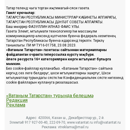
Татар телендә чыга торган иҗтимагый-сәяси газета.
Гамәлгә куючылар:
ТАТАРСТАН РЕСПУБЛИКАСЫ МИНИСТРЛАР КАБИНЕТЫ АППАРАТЫ,
ТАТАРСТАН РЕСПУБЛИКАСЫ ДӘҮЛӘТ СОВЕТЫ АППАРАТЫ.
Баш мөхәррир ФАЗУЛЛИН ИЛНАЗ ФАИС УЛЫ.
Газета Элемтә, мәгълүмати технологияләр һәм массакүләм
коммуникацияләр өлкәсендә күзәтчелек буенча федераль хезмәтенең
Татарстан Республикасы буенча идарәсендә теркәлгән. Теркәлү
таныклыгы: ПИ № ТУ16-01758, 23.08.2023.
«Ватаным Татарстан» газетасы сайтыннан материалларны
файдаланган очракта гиперссылка күрсәтү мәҗбүри.
Әлеге ресурста 16+ категорияләренә кергән мәгълүмат булырга
мөмкин.
Без cookie-файллар кулланабыз. «Ватаным Татарстан» сайтына
кергәндә сез әлеге белдерүгә, шәхси мәгълүматларны эшкәртүгә, Шәхси
мәгълүматлар турындагы сәясәткә һәм Конфиденциальлек сәясәте нигезендә
cookie файлларын куллануга ризалашасыз.
«Ватаным Татарстан» турында белешмә
Редакция
Реклама
Адрес: 420066, Казан ш., Декабристлар ур., 2 й.
Элемтә: 8 917 927-00-40, 222-09-70, www.vatantat.ru info@vatantat.ru
Реклама: vtreklama@mail.ru