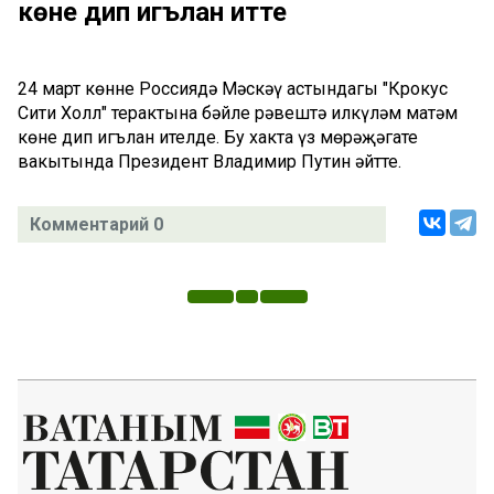
көне дип игълан итте
24 март көнне Россиядә Мәскәү астындагы "Крокус
Сити Холл" терактына бәйле рәвештә илкүләм матәм
көне дип игълан ителде. Бу хакта үз мөрәҗәгате
вакытында Президент Владимир Путин әйтте.
Комментарий 0