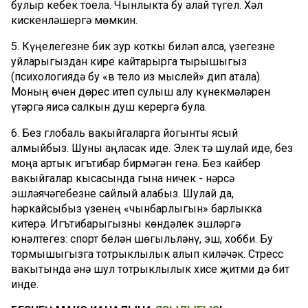
булыр кебек тоела. Чынлыкта бу алай түгел. Хәл
кискенләшергә мөмкин.
5. Күңелегезне бик зур коткы биләп алса, үзегезне
уйларыгыздан кире кайтарырга тырышыгыз
(психологиядә бу «в тело из мыслей» дип атала).
Моның өчен дөрес итеп сулыш алу күнекмәләрен
үтәргә яисә салкын душ керергә була.
6. Без глобаль вакыйгаларга йогынты ясый
алмыйбыз. Шуны аңласак иде. Элек тә шулай иде, без
моңа артык игътибар бирмәгән генә. Без кайбер
вакыйгалар кысасында гына ничек - нәрсә
эшләячәгебезне сайлый алабыз. Шулай да,
һәркайсыбыз үзенең «чынбарлыгын» барлыкка
китерә. Игътибарыгызны көндәлек эшләргә
юнәлтегез: спорт белән шөгыльләнү, эш, хобби. Бу
тормышыгызга тотрыклылык алып киләчәк. Стресс
вакытында әнә шул тотрыклылык хисе җитми дә бит
инде.