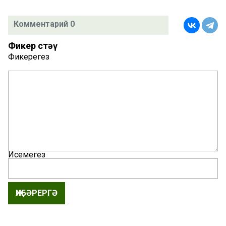
Комментарий 0
Фикер өстәү
Фикерегез
Исемегез
ҖИБӘРЕРГӘ