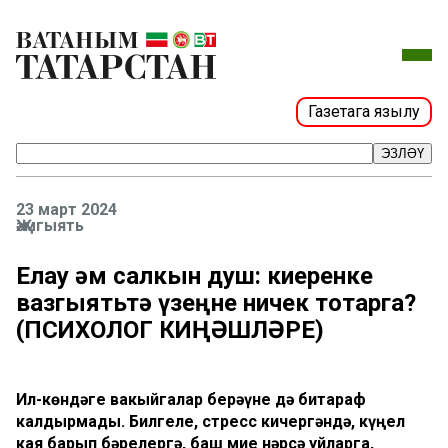
Газетага язылу
ЭЗЛӘҮ
23 март 2024
Җәмгыять
Елау һәм салкын душ: киеренке
вазгыятьтә үзеңне ничек тотарга?
(ПСИХОЛОГ КИҢӘШЛӘРЕ)
Ил-көндәге вакыйгалар берәүне дә битараф
калдырмады. Билгеле, стресс кичергәндә, күңел
кая барып бәрелергә, баш мие нәрсә уйларга,