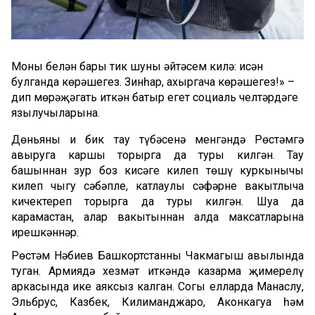
Моның белән бары тик шуны әйтәсем килә: исән
булганда көрәшегез. Зинһар, ахыргача көрәшегез!» –
дип мөрәҗәгать иткән батыр егет социаль челтәрдәге
язылучыларына.
Дөньяның иң бик тау түбәсенә менгәндә Рөстәмгә
авыруга каршы торырга да туры килгән. Тау
башыннан зур боз кисәге килеп төшү куркынычы
килеп чыгу сәбәпле, катлаулы сәфәрне вакытлыча
кичектереп торырга да туры килгән. Шуңа да
карамастан, алар вакытыннан алда максатларына
ирешкәннәр.
Рөстәм Нәбиев Башкортстанның Чакмагыш авылында
туган. Армиядә хезмәт иткәндә казарма җимерелү
аркасында ике аяксыз калган. Соңгы елларда Манаслу,
Эльбрус, Казбек, Килиманджаро, Аконкагуа һәм