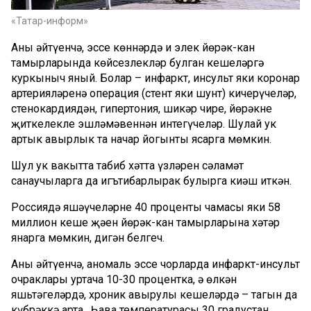
«Татар-информ»
Аның әйтүенчә, эссе көннәрдә иң элек йөрәк-кан
тамырларында көйсезлекләр булган кешеләргә
куркыныч яный. Болар – инфаркт, инсульт яки коронар
артерияләренә операция (стент яки шунт) кичерүчеләр,
стенокардиядән, гипертония, шикәр чире, йөрәкнең
җиткелекле эшләмәвеннән интегүчеләр. Шулай ук
артык авырлык та начар йогынты ясарга мөмкин.
Шул ук вакытта табиб хәтта үзләрен сәламәт
санаучыларга да игътибарлырак булырга киңәш иткән.
Россиядә яшәүчеләрнең 40 проценты чамасы яки 58
миллион кеше җәен йөрәк-кан тамырларына хәтәр
янарга мөмкин, дигән белгеч.
Аның әйтүенчә, аномаль эссе чорларда инфаркт-инсульт
очраклары уртача 10-30 процентка, ә өлкән
яшьтәгеләрдә, хроник авырулы кешеләрдә – тагын да
күбрәккә арта. Һава температурасы 30 градустан