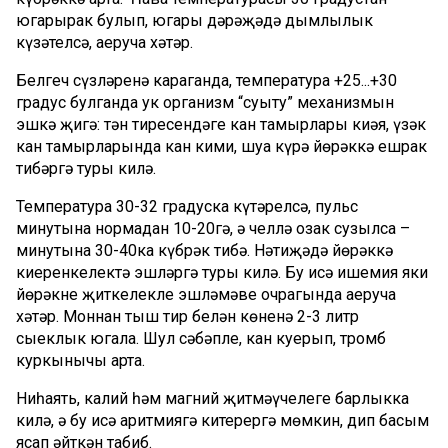
югарырак булып, югары дәрәҗәдә дымлылык
күзәтелсә, аеруча хәтәр.
Белгеч сүзләренә караганда, температура +25...+30
градус булганда ук организм “суыту” механизмын
эшкә җигә: тән тиресендәге кан тамырлары киңәя, үзәк
кан тамырларында кан кими, шуңа күрә йөрәккә ешрак
тибәргә туры килә.
Температура 30-32 градуска күтәрелсә, пульс
минутына нормадан 10-20гә, ә челлә озак сузылса –
минутына 30-40ка күбрәк тибә. Нәтиҗәдә йөрәккә
киеренкелектә эшләргә туры килә. Бу исә ишемия яки
йөрәкнең җиткелекле эшләмәве очрагында аеруча
хәтәр. Моннан тыш тир белән көненә 2-3 литр
сыеклык югала. Шул сәбәпле, кан куерып, тромб
куркынычы арта.
Ниһаять, калий һәм магний җитмәүчелеге барлыкка
килә, ә бу исә аритмиягә китерергә мөмкин, дип басым
ясап әйткән табиб.