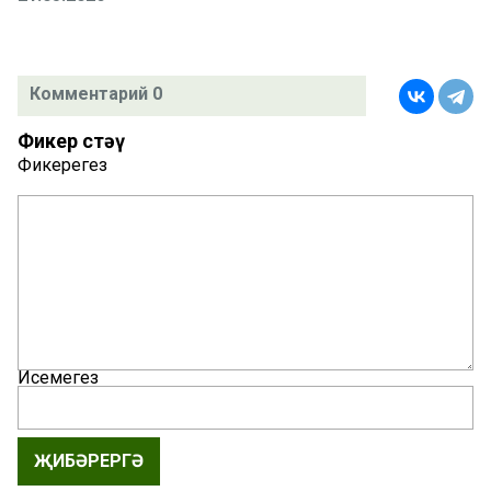
Комментарий 0
Фикер өстәү
Фикерегез
Исемегез
ҖИБӘРЕРГӘ