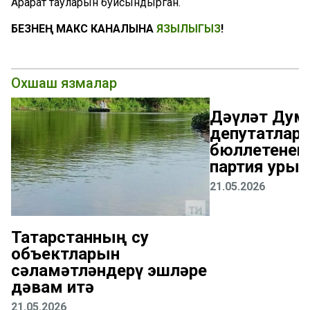
Арарат тауларын буйсындырган.
БЕЗНЕҢ МАКС КАНАЛЫНА
ЯЗЫЛЫГЫЗ
!
Охшаш язмалар
Дәүләт Дум
депутатлары
бюллетененд
партия урын
21.05.2026
Татарстанның су
объектларын
сәламәтләндерү эшләре
дәвам итә
21.05.2026