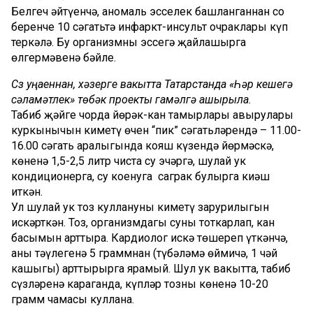
Белгеч әйтүенчә, аномаль эсселек башланганнан соң
беренче 10 сәгатьтә инфаркт-инсульт очраклары күп
теркәлә. Бу организмның эссегә җайлашырга
өлгермәвенә бәйле.
Сүз уңаеннан, хәзерге вакытта Татарстанда «Һәр кешегә
сәламәтлек» төбәк проекты гамәлгә ашырыла.
Табиб җәйге чорда йөрәк-кан тамырлары авырулары
куркынычын киметү өчен “пик” сәгатьләрендә – 11.00-
16.00 сәгать аралыгында кояш күзендә йөрмәскә,
көненә 1,5-2,5 литр чиста су эчәргә, шулай ук
кондиционерга, су коенуга саграк булырга киңәш
иткән.
Ул шулай ук тоз куллануны киметү зарурилыгын
искәрткән. Тоз, организмдагы суны тоткарлап, кан
басымын арттыра. Кардиолог искә төшереп үткәнчә,
аны тәүлегенә 5 граммнан (түбәләмә өймичә, 1 чәй
кашыгы) арттырырга ярамый. Шул ук вакытта, табиб
сүзләренә караганда, күпләр тозны көненә 10-20
грамм чамасы куллана.