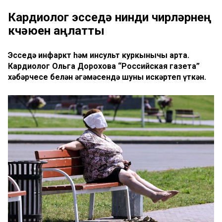
Кардиолог эсседә нинди чирләрнең
көчәюен аңлатты
Эсседә инфаркт һәм инсульт куркынычы арта.
Кардиолог Ольга Дорохова “Российская газета”
хәбәрчесе белән әңгәмәсендә шуны искәртеп үткән.