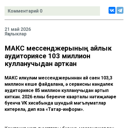
Комментарий 0
21 май 2026
Яңалыклар
МАКС мессенджерының айлык
аудиториясе 103 миллион
кулланучыдан арткан
МАКС илкүләм мессенджерыннан ай саен 103,3
миллион кеше файдалана, ә сервисның көндәлек
аудиториясе 85 миллион кулланучыдан артып
киткән. 2026 елның беренче кварталы нәтиҗәләре
буенча VK хисабында шундый мәгълүматлар
китерелә, дип яза «Татар-информ».