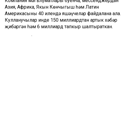
Компания мәгълүматлары буенча, мессенджердан
Азия, Африка, Якын Көнчыгыш һәм Латин
Америкасының 40 илендә яшәүчеләр файдалана ала.
Кулланучылар инде 150 миллиардтан артык хәбәр
җибәргән һәм 6 миллиард тапкыр шалтыраткан.
2026 елның беренче кварталында MAX
мессенджерында яңа сервислар барлыкка килде.
Кулланучылар табибка язылу, больничныйларны ябу,
мессенджер аша музейларда һәм театрларда
ташламаларны раслау мөмкинлеге алды. Шулай ук
кунакханәләргә тиз арада теркәлү мөмкинлеге дә бар.
Моннан тыш, кушымтада күп фатирлы йортларда
яшәүчеләргә оператив ярдәм күрсәтү сервислары һәм
югары уку йортларында дәресләр расписаниесе
барлыкка килде. Кулланучылар өчен шулай ук
кушымтаның инглиз телендәге версиясен дә
өстәгәннәр.
Сүз уңаеннан, хәзерге вакытта Татарстанда «Белешмәләр
икътисады һәм дәүләтнең цифрлы үсеш-үзгәреше» илкүләм