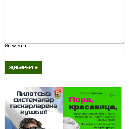
Исемегез
ҖИБӘРЕРГӘ