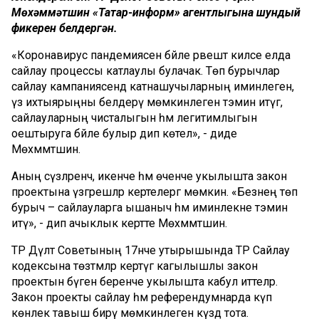
Мөхәммәтшин «Татар-информ» агентлыгына шундый
фикерен белдергән.
«Коронавирус пандемиясенә бәйле рәвештә киләсе елда
сайлау процессы катлаулы булачак. Төп бурычлар
сайлау кампаниясендә катнашучыларның иминлегенә,
үз ихтыярыңны белдерү мөмкинлеген тәэмин итүгә,
сайлауларның чисталыгын һәм легитимлыгын
оештыруга бәйле булыр дип көтелә», - диде
Мөхәммәтшин.
Аның сүзләренчә, икенче һәм өченче укылышта закон
проектына үзгәрешләр кертелергә мөмкин. «Безнең төп
бурыч – сайлауларга ышаныч һәм иминлекне тәэмин
итү», - дип ачыклык кертте Мөхәммәтшин.
ТР Дәүләт Советының 17нче утырышында ТР Сайлау
кодексына төзәтмәләр кертүгә кагылышлы закон
проектын бүген беренче укылышта кабул иттеләр.
Закон проекты сайлау һәм референдумнарда күп
көнлек тавыш бирү мөмкинлеген күздә тота.