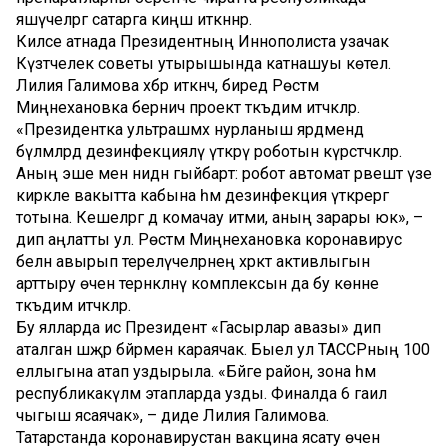
яшәүчеләргә сатарга киңәш иткәннәр.
Киләсе атнада Президентның Иннополиста узачак
Күзәтчелек советы утырышында катнашуы көтелә.
Лилия Галимова хәбәр иткәнчә, биредә Рөстәм
Миңнехановка берничә проект тәкъдим итәчәкләр.
«Президентка ультрашәмәхә нурланыш ярдәмендә
бүлмәләрдә дезинфекцияләү үткәрү роботын күрсәтәчәкләр.
Аның эше менә нидән гыйбарәт: робот автомат рәвештә үзе
кирәкле вакытта кабына һәм дезинфекция үткәрергә
тотына. Кешеләргә дә комачау итми, аның зарары юк», –
дип аңлатты ул. Рөстәм Миңнехановка коронавирус
белән авырып терелүчеләрнең хәрәкәт активлыгын
арттыру өчен тернәкләнү комплексын да бу көнне
тәкъдим итәчәкләр.
Бу ялларда исә Президент «Гасырлар авазы» дип
аталган шәҗәрә бәйрәмен караячак. Быел ул ТАССРның 100
еллыгына атап уздырыла. «Бәйге район, зона һәм
республикакүләм этапларда узды. Финалда 6 гаилә
чыгыш ясаячак», – диде Лилия Галимова.
Татарстанда коронавирустан вакцина ясату өчен