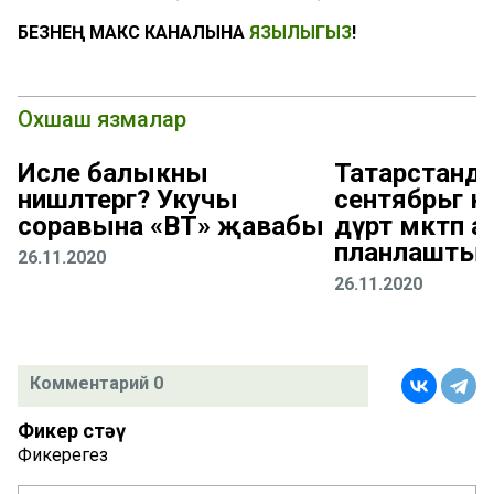
БЕЗНЕҢ МАКС КАНАЛЫНА
ЯЗЫЛЫГЫЗ
!
Охшаш язмалар
Исле балыкны
Татарстанда
нишләтергә? Укучы
сентябрьгә к
соравына «ВТ» җавабы
дүрт мәктәп а
планлаштыр
26.11.2020
26.11.2020
Комментарий 0
Фикер өстәү
Фикерегез