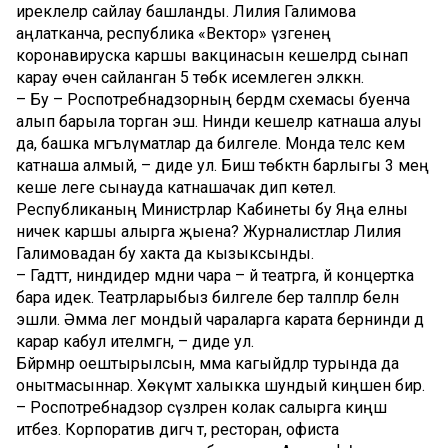
иреклеләр сайлау башланды. Лилия Галимова
аңлатканча, республика «Вектор» үзәгенең
коронавируска каршы вакцинасын кешеләрдә сынап
карау өчен сайланган 5 төбәк исемлегенә эләккән.
– Бу – Роспотребнадзорның бердәм схемасы буенча
алып барыла торган эш. Нинди кешеләр катнаша алуы
да, башка мәгълүматлар да билгеле. Монда теләсә кем
катнаша алмый, – диде ул. Биш төбәктән барлыгы 3 мең
кеше әлеге сынауда катнашачак дип көтелә.
Республиканың Министрлар Кабинеты бу Яңа елны
ничек каршы алырга җыена? Журналистлар Лилия
Галимовадан бу хакта да кызыксынды.
– Гадәттә, ниндидер мәдәни чара – йә театрга, йә концертка
бара идек. Театрларыбыз билгеле бер таләпләр белән
эшли. Әмма әлегә мондый чараларга карата бернинди дә
карар кабул ителмәгән, – диде ул.
Бәйрәмнәр оештырылсын, әмма кагыйдәләр турында да
онытмасыннар. Хөкүмәт халыкка шундый киңәшен бирә.
– Роспотребнадзор сүзләренә колак салырга киңәш
итәбез. Корпоратив дигәч тә, ресторан, офиста