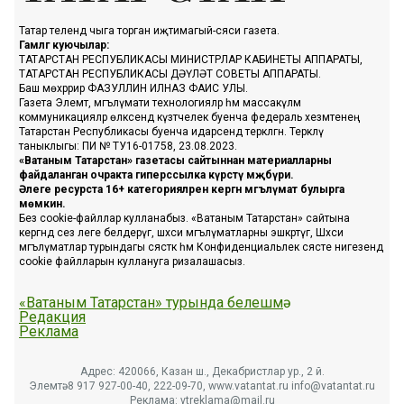
Татар телендә чыга торган иҗтимагый-сәяси газета.
Гамәлгә куючылар:
ТАТАРСТАН РЕСПУБЛИКАСЫ МИНИСТРЛАР КАБИНЕТЫ АППАРАТЫ,
ТАТАРСТАН РЕСПУБЛИКАСЫ ДӘҮЛӘТ СОВЕТЫ АППАРАТЫ.
Баш мөхәррир ФАЗУЛЛИН ИЛНАЗ ФАИС УЛЫ.
Газета Элемтә, мәгълүмати технологияләр һәм массакүләм
коммуникацияләр өлкәсендә күзәтчелек буенча федераль хезмәтенең
Татарстан Республикасы буенча идарәсендә теркәлгән. Теркәлү
таныклыгы: ПИ № ТУ16-01758, 23.08.2023.
«Ватаным Татарстан» газетасы сайтыннан материалларны
файдаланган очракта гиперссылка күрсәтү мәҗбүри.
Әлеге ресурста 16+ категорияләренә кергән мәгълүмат булырга
мөмкин.
Без cookie-файллар кулланабыз. «Ватаным Татарстан» сайтына
кергәндә сез әлеге белдерүгә, шәхси мәгълүматларны эшкәртүгә, Шәхси
мәгълүматлар турындагы сәясәткә һәм Конфиденциальлек сәясәте нигезендә
cookie файлларын куллануга ризалашасыз.
«Ватаным Татарстан» турында белешмә
Редакция
Реклама
Адрес: 420066, Казан ш., Декабристлар ур., 2 й.
Элемтә: 8 917 927-00-40, 222-09-70, www.vatantat.ru info@vatantat.ru
Реклама: vtreklama@mail.ru