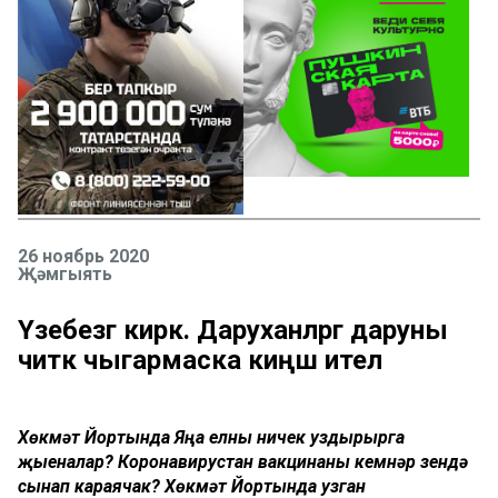
26 ноябрь 2020
Җәмгыять
Үзебезгә кирәк. Даруханәләргә даруны
читкә чыгармаска киңәш ителә
Хөкүмәт Йортында Яңа елны ничек уздырырга
җыеналар? Коронавирустан вакцинаны кемнәр үзендә
сынап караячак? Хөкүмәт Йортында узган