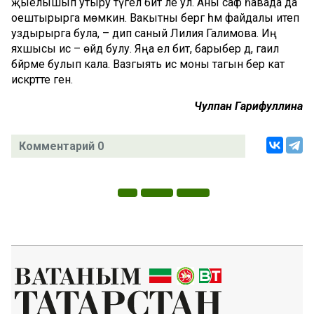
җыелышып утыру түгел бит әле ул. Аны саф һавада да
оештырырга мөмкин. Вакытны бергә һәм файдалы итеп
уздырырга була, – дип саный Лилия Галимова. Иң
яхшысы исә – өйдә булу. Яңа ел бит, барыбер дә, гаилә
бәйрәме булып кала. Вазгыять исә моны тагын бер кат
искәртте генә.
Чулпан Гарифуллина
Комментарий 0