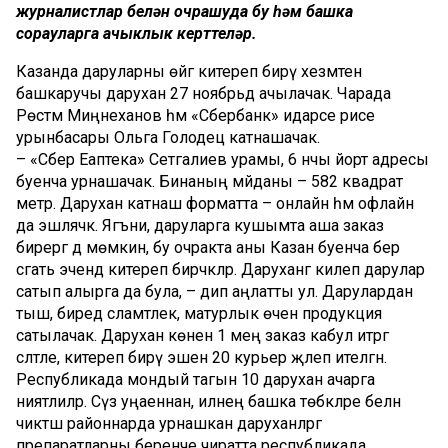
журналистлар белән очрашуда бу һәм башка
сорауларга ачыклык керттеләр.
Казанда даруларны өйгә китереп бирү хезмәтен
башкаручы даруханә 27 ноябрьдә ачылачак. Чарада
Рөстәм Миңнеханов һәм «Сбербанк» идарәсе рәисе
урынбасары Ольга Голодец катнашачак.
– «Сбер Еаптека» Сәетгалиев урамы, 6 нчы йорт адресы
буенча урнашачак. Бинаның мәйданы – 582 квадрат
метр. Даруханә катнаш форматта – онлайн һәм офлайн
да эшләячәк. Ягъни, даруларга кушымта аша заказ
бирергә дә мөмкин, бу очракта аны Казан буенча бер
сәгать эчендә китереп бирәчәкләр. Даруханәгә килеп дарулар
сатып алырга да була, – дип аңлатты ул. Дарулардан
тыш, биредә сәламәтлек, матурлык өчен продукция
сатылачак. Даруханә көненә 1 мең заказ кабул итәргә
сәләтле, китереп бирү эшенә 20 курьер җәлеп ителгән.
Республикада мондый тагын 10 даруханә ачарга
ниятлиләр. Сүз уңаеннан, илнең башка төбәкләре белән
чиктәш районнарда урнашкан даруханәләргә
препаратларны беренче чиратта республикада