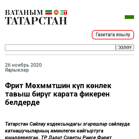
Газетага язылу
ЭЗЛӘҮ
26 ноябрь 2020
Яңалыклар
Фәрит Мөхәммәтшин күп көнлек
тавыш бирүгә карата фикерен
белдерде
Татарстан Сайлау кодексындагы үзгәрешләр сайлауда
катнашучыларның иминлеген кайгыртуга
юнәлдерелгән. ТР Дәүләт Советы Рәисе Фәрит