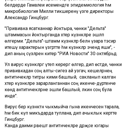
белдерде Гамалеи исемендәге эпидемиология һәм
микробиология Милли тикшеренү үзәге директоры
Александр Гинцбург.
"Прививка ясатканнар йоктыра, чөнки "Дельта"
штаммасын йоктырганда хәтер күзәнәкләре эшләп
өлгерми. "Дельта"-штамм күзәнәкләр белән үзара тәэсир
итешү характерын үзгәртте һәм күзәнәкләр эчендә яши", -
дип аның сүзләрен китерә "РИА Новости" 30 октябрьдә.
Ул вирус күзәнәкләргә үтеп керергә өлгерә, дип өстәде, чөнки
прививкадан соң алты-сигез ай узгач, кешеләрнең
антитәнчекләр титры кими башлый, ә сакланып калган
хәтер күзәнәкләре зарарланганнан соң икенче-дүртенче
көндә антитәнчекләрне эшли башлый, ләкин соң була
инде".
Вирус бер күзәнәктән чыкмыйча гына икенчесенә тарала,
һәм бик күп микъдарда туплана, дип ачыклык кертте
Гинцбург.
Канда даими рәвештә антитәнчекләре дәрәҗәсе югары