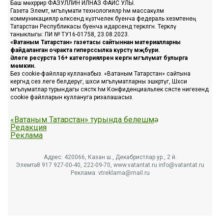
Баш мөхәррир ФАЗУЛЛИН ИЛНАЗ ФАИС УЛЫ.
Газета Элемтә, мәгълүмати технологияләр һәм массакүләм
коммуникацияләр өлкәсендә күзәтчелек буенча федераль хезмәтенең
Татарстан Республикасы буенча идарәсендә теркәлгән. Теркәлү
таныклыгы: ПИ № ТУ16-01758, 23.08.2023.
«Ватаным Татарстан» газетасы сайтыннан материалларны
файдаланган очракта гиперссылка күрсәтү мәҗбүри.
Әлеге ресурста 16+ категорияләренә кергән мәгълүмат булырга
мөмкин.
Без cookie-файллар кулланабыз. «Ватаным Татарстан» сайтына
кергәндә сез әлеге белдерүгә, шәхси мәгълүматларны эшкәртүгә, Шәхси
мәгълүматлар турындагы сәясәткә һәм Конфиденциальлек сәясәте нигезендә
cookie файлларын куллануга ризалашасыз.
«Ватаным Татарстан» турында белешмә
Редакция
Реклама
Адрес: 420066, Казан ш., Декабристлар ур., 2 й.
Элемтә: 8 917 927-00-40, 222-09-70, www.vatantat.ru info@vatantat.ru
Реклама: vtreklama@mail.ru