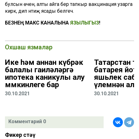
булсын өчен, алты айга бер тапкыр вакцинация узарга
кирәк, дип нәтиҗә ясады белгеч.
БЕЗНЕҢ МАКС КАНАЛЫНА
ЯЗЫЛЫГЫЗ
!
Охшаш язмалар
Ике һәм аннан күбрәк
Татарстан 
балалы гаиләләргә
батарея йот
ипотека каникулы алу
яшьлек саб
мөмкинлеге бар
үлемнән алы
30.10.2021
30.10.2021
Комментарий 0
Фикер өстәү