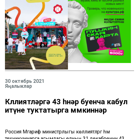
30 октябрь 2021
Яңалыклар
Көллиятләргә 43 һөнәр буенча кабул
итүне туктатырга мөмкиннәр
Россия Мәгариф министрлыгы көллиятләргә һәм
техникумнарга агымдагы елның 31 декабреннән 43