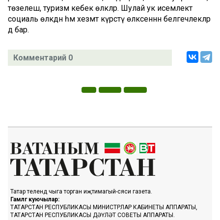
төзелеш, туризм кебек өлкәләр. Шулай ук исемлектә
социаль өлкәдән һәм хезмәт күрсәтү өлкәсеннән белгечлекләр
дә бар.
Комментарий 0
Татар телендә чыга торган иҗтимагый-сәяси газета.
Гамәлгә куючылар:
ТАТАРСТАН РЕСПУБЛИКАСЫ МИНИСТРЛАР КАБИНЕТЫ АППАРАТЫ,
ТАТАРСТАН РЕСПУБЛИКАСЫ ДӘҮЛӘТ СОВЕТЫ АППАРАТЫ.