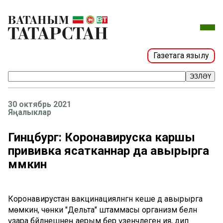
Газетага язылу
ЭЗЛӘҮ
30 октябрь 2021
Яңалыклар
Гинцбург: Коронавируска каршы
прививка ясатканнар да авырырга
мөмкин
Коронавирустан вакцинацияләнгән кеше дә авырырга
мөмкин, чөнки "Дельта" штаммасы организм белән
үзара бәйләнешнең аерым бер үзенчәлегенә ия, дип