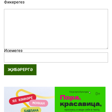
Фикерегез
Исемегез
ҖИБӘРЕРГӘ