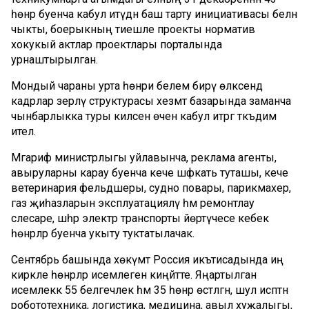
һөнәр буенча кабул итүдән баш тарту инициативасы белән
чыкты, боерыкның тиешле проекты норматив
хокукый актлар проектлары порталында
урнаштырылган.
Мондый чараны урта һөнәри белем бирү өлкәсендә
кадрлар әзерләү структурасы хезмәт базарында заманча
чынбарлыкка туры килсен өчен кабул итәргә тәкъдим
ителә.
Мәгариф министрлыгы уйлавынча, реклама агенты,
авыруларны карау буенча кече шәфкать туташы, кече
ветеринария фельдшеры, судно повары, парикмахер,
газ җиһазларын эксплуатацияләү һәм ремонтлау
слесаре, шәһәр электр транспорты йөртүчесе кебек
һөнәрләр буенча укыту туктатылачак.
Сентябрь башында хөкүмәт Россия икътисадында иң
кирәкле һөнәрләр исемлеген киңәйтте. Яңартылган
исемлеккә 55 белгечлек һәм 35 һөнәр өстәлгән, шул исәптән
робототехника, логистика, медицина, авыл хуҗалыгы,