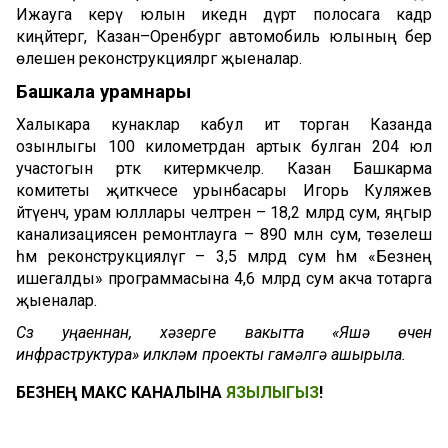
Ижауга керү юлын икедән дүрт полосага кадәр
киңәйтергә, Казан–Оренбург автомобиль юлының бер
өлешен реконструкцияләргә җыеналар.
Башкала урамнары
Халыкара кунаклар кабул итә торган Казанда
озынлыгы 100 километрдан артык булган 204 юл
участогын рәткә китермәкчеләр. Казан Башкарма
комитеты җитәкчесе урынбасары Игорь Куляжев
әйтүенчә, урам юлллары челтәренә – 18,2 млрд сум, яңгыр
канализациясен ремонтлауга – 890 млн сум, төзелеш
һәм реконструкцияләүгә – 3,5 млрд сум һәм «Безнең
ишегалды» программасына 4,6 млрд сум акча тотарга
җыеналар.
Сүз уңаеннан, хәзерге вакытта «Яшәү өчен
инфраструктура» илкүләм проекты гамәлгә ашырыла.
БЕЗНЕҢ МАКС КАНАЛЫНА
ЯЗЫЛЫГЫЗ
!