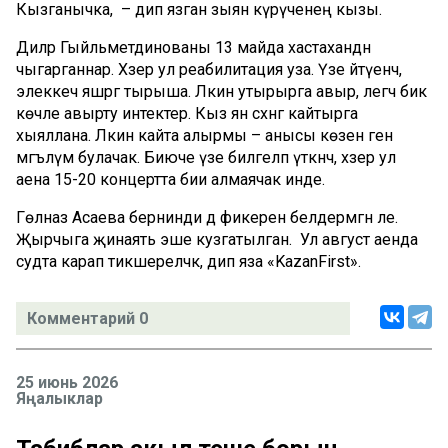
Кызганычка, – дип язган зыян күрүченең кызы.
Диләрә Гыйльметдинованы 13 майда хастаханәдән
чыгарганнар. Хәзер ул реабилитация уза. Үзе әйтүенчә,
элеккечә яшәргә тырыша. Ләкин утырырга авыр, әлегәчә бик
көчле авырту интектерә. Кыз янә сәхнәгә кайтырга
хыяллана. Ләкин кайта алырмы – анысы көзен генә
мәгълүм булачак. Биюче үзе билгеләп үткәнчә, хәзер ул
аена 15-20 концертта бии алмаячак инде.
Гөлназ Асаева бернинди дә фикерен белдермәгән әле.
Җырчыга җинаять эше кузгатылган. Ул август аенда
судта карап тикшереләчәк, дип яза «KazanFirst».
Комментарий 0
25 июнь 2026
Яңалыклар