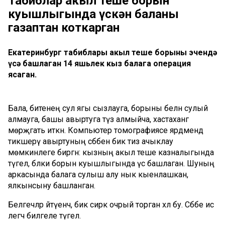
Табиблар акыл теше борын
куышлыгында үскән баланы
газаптан коткарган
Екатеринбург табиблары акыл теше борыны эчендә
үсә башлаган 14 яшьлек кыз балага операция
ясаган.
Бала, битенең сул ягы сызлауга, борыны белән сулый
алмауга, башы авыртуга түзә алмыйча, хастаханәгә
мөрәҗәгать иткән. Компьютер томографиясе ярдәмендә
тикшерү авыртуның сәбәбен бик тиз ачыклау
мөмкинлеге биргән: кызның акыл теше казналыгында
түгел, бәлки борын куышлыгында үсә башлаган. Шуның
аркасында балага сулыш алу нык кыенлашкан,
ялкынсыну башланган.
Белгечләр әйтүенчә, бик сирәк очрый торган хәл бу. Сәбәбе исә
әлегәчә билгеле түгел.