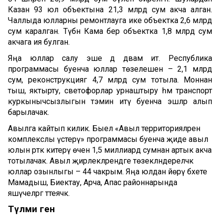
Казан 93 юл объектына 21,3 млрд сум акча алган.
Чаллыда юлларны ремонтлауга ике объектка 2,6 млрд
сум каралган. Түбән Кама бер объектка 1,8 млрд сум
акчага ия булган.
Яңа юллар салу эше дә дәвам итә. Республика
программасы буенча юллар төзелешенә – 2,1 млрд
сум, реконструкциягә 4,7 млрд сум тотыла. Моннан
тыш, яктырту, светофорлар урнаштыру һәм транспорт
куркынычсызлыгын тәэмин итү буенча эшләр алып
барылачак.
Авылга кайтып килик. Быел «Авыл территорияләрен
комплекслы үстерү» программасы буенча җиде авыл
юлын рәткә китерү өчен 1,5 миллиард сумнан артык акча
тотылачак. Авыл җирлекләрендәге төзекләндереләчәк
юллар озынлыгы – 44 чакрым. Яңа юлдан йөрү бәхете
Мамадыш, Биектау, Арча, Апас районнарында
яшәүчеләргә тәтеячәк.
Түләми генә