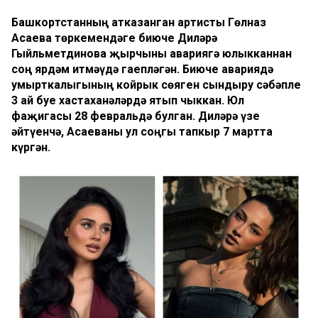
Башкортстанның атказанган артисты Гөлназ
Асаева төркемендәге биюче Диләрә
Гыйльметдинова җырчыны авариягә юлыкканнан
соң ярдәм итмәүдә гаепләгән. Биюче авариядә
умырткалыгының койрык сөяген сындыру сәбәпле
3 ай буе хастаханәләрдә ятып чыккан. Юл
фаҗигасы 28 февральдә булган. Диләрә үзе
әйтүенчә, Асаеваны ул соңгы тапкыр 7 мартта
күргән.