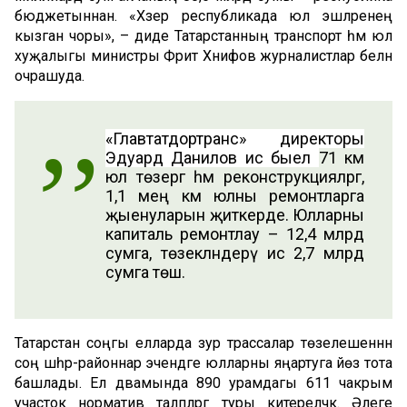
бюджетыннан.
«Хәзер республикада юл эшләренең
кызган чоры»
, – диде Татарстанның транспорт һәм юл
хуҗалыгы министры Фәрит Хәнифов журналистлар белән
очрашуда.
«Главтатдортранс» директоры
Эдуард Данилов исә быел
71 км
юл төзергә һәм реконструкцияләргә,
1,1 мең км юлны ремонтларга
җыенуларын җиткерде. Юлларны
капиталь ремонтлау – 12,4 млрд
сумга, төзекләндерү исә 2,7 млрд
сумга төшә.
Татарстан соңгы елларда зур трассалар төзелешеннән
соң шәһәр-районнар эчендәге юлларны яңартуга йөз тота
башлады. Ел дәвамында 890 урамдагы 611 чакрым
участок норматив таләпләргә туры китереләчәк. Әлеге