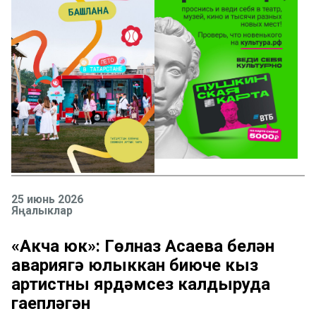
25 июнь 2026
Яңалыклар
«Акча юк»: Гөлназ Асаева белән
авариягә юлыккан биюче кыз
артистны ярдәмсез калдыруда
гаепләгән