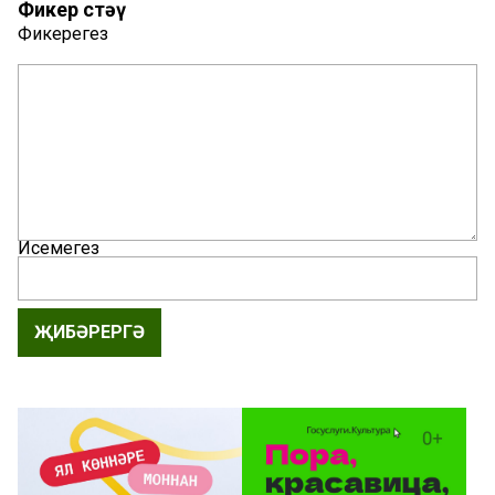
Фикер өстәү
Фикерегез
Исемегез
ҖИБӘРЕРГӘ