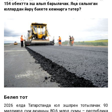
154 обектта эш алып барылачак. Яңа салынган
юллардан йөрү бәхете кемнәргә тәтер?
Белеп тот
2026 елда Татарстанда юл эшләренә тотылачак 93
миллиард сум акчаның 80,6 млрд сумы – республика