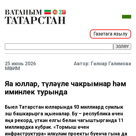
Газетага язылу
ЭЗЛӘҮ
25 июнь 2026
Гөлнар Галимова
МӨҺИМ
Яңа юллар, түләүле чакрымнар һәм
иминлек турында
Быел Татарстан юлларында 93 миллиард сумлык
эш башкарырга җыеналар. Бу – республика өчен
яңа рекорд, үткән елгы белән чагыштырганда 11
миллиардка күбрәк. «Тормыш өчен
инфраструктура» илкүләм проекты буенча гына да