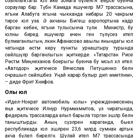
озынлыктагы юл ике зонага бүленгән. Берсе буенча
сораулар бар. Түбән Камада яшәүчеләр М7 трассасына,
ягъни Алабуга ягына чыкканда нибары 20 чакрым
тирәсе юл уза. Ә акчаны Бигеш аэропортына кадәр
барган кебек, ягъни тулысынча түли. Министр, бу
юлны биредә яшәүчеләр өчен генә түләүсез итеп
булмаганлыгын, ләкин Афанасово авылы янындагы юл
чатында өстәмә керү пункты урнаштыру турында
сөйләшүләр барганлыгын җиткерде. «Татарстан Рәисе
Рөстәм Миңнеханов боерыгы буенча бу мәсьәлә хәл ителә.
«Автодор» җитәкчесе Вячеслав Петушенко белән
очрашып сөйләшәбез. Уңай карар булыр дип өметләнәм»,
– диде Фәрит Хәнифов.
Олы юл
«Идел-Нократ автомобиль юлы» учреждениесенең
яңа җитәкчесе Илнур Нурмөхәммәтов, үз чиратында,
федераль трассаларда алып барыла торган эшләр белән
таныштырды. Аның сүзләренә караганда, быел
республикада юл эшләренә 23,6 млрд сумнан артык
акча бүлеп бирелгән. Шулай итеп М7 трассасында