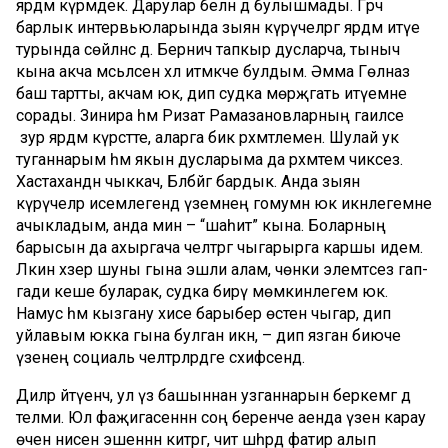
ярдәм күрмәдек. Дарулар белән дә булышмады. Гәрчә
барлык интервьюларында зыян күрүчеләргә ярдәм итүе
турында сөйләнсә дә. Берничә тапкыр дусларча, тыныч
кына акча мәсьәләсен хәл итмәкче булдым. Әмма Гөлназ
баш тартты, акчам юк, дип судка мөрәҗәгать итүемне
сорады. Зинира һәм Ризат Рамазановларның гаиләсе
зур ярдәм күрсәтте, аларга бик рәхмәтлемен. Шулай ук
туганнарым һәм якын дусларыма да рәхмәтем чиксез.
Хастаханәдән чыккач, Бәләбәйгә бардык. Анда зыян
күрүчеләр исемлегендә үземнең гомумән юк икәнлегемне
ачыкладым, анда мин – “шаһит” кына. Боларның
барысын да ахыргача челтәргә чыгарырга каршы идем.
Ләкин хәзер шуны гына эшли алам, чөнки элемтәсез гап-
гади кеше буларак, судка бирү мөмкинлегем юк.
Намус һәм кызгану хисе барыбер өстен чыгар, дип
уйлавым юкка гына булган икән, – дип язган биюче
үзенең социаль челтәрләрдәге сәхифәсендә.
Диләрә әйтүенчә, ул үз башыннан узганнарын беркемгә дә
теләми. Юл фаҗигасеннән соң беренче аенда үзен карау
өчен әнисенә эшеннән китәргә, чит шәһәрдә фатир алып