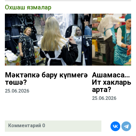
Охшаш язмалар
Мәктәпкә бару күпмегә
Ашамасаң... 
төшә?
Ит хаклары 
арта?
25.06.2026
25.06.2026
Комментарий 0