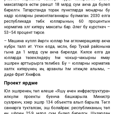
максатларга өстәмә рәвештә 18 млрд сум акча да бүлеп
бирелгән. Татарстанда торак пунктларда моңарчы бу
кадәр юлларны ремонтлаганнары булмаган. 2030 елга
республикада төбәк юлларының 60 процентын
норматив хәлгә китерү максаты бар. Әлегә бу күрсәткеч –
53–54 процент тирәсе.
– Машина күпләп йөргән юллар һәм агломерацияләр акча
күбрәк таләп итә. Үткән елда, мәсәлән, бер Тукай районына
гына да 1 млрд сум акча бирелде. Киләсе елга да
юлларда төзекләндерү һәм чокыр-чакырны ямау
эшләрен арттырырга телибез. Бу – юлларны норматив
халәткә китерүнең иң арзанлы һәм нәтиҗәле алымы, –
диде Фәрит Хәнифов.
Проект ярдәме
Юл эшләренең төп өлеше «Яшәү өчен инфраструктура»
илкүләм проекты буенча башкарыла. Министр
сүзләренчә, хәзер эшләр 134 объектта алып барыла. Төгәл
саннарга тукталсак, эш болайрак: республиканың төп
өч шәһәренә 25,9 млрд сум бүлеп бирелгән. Шулардан