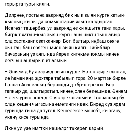
торырга туры килгән.
Диләрәнең постына авариядә бик нык зыян күргән хатын-
кызның кызы да комментарий язып калдырган.
Исегезгә төшерәбез: ул авариядә өлкән яшьтәге гаилә пары,
бигрәк тә хатын-кыз зыян күргән: аны чиктән тыш авыр
хәлдә хастаханәгә озатканнар. Бот, балтыр, иңбаш сөяге
сынган, баш сөягенә, миенә зыян килгән. Табиблар
бичараның үз аягында йөреп китәчәкме-юкмы икәнен
әлегәчә ышандырып әйтә алмый.
– Әнием дә бу авариядә зыян күрде. Бөтен җире сынган,
әле һаман яңа җәрәхәтләре табылып тора. 20 марттан бирле
Гөлназ Асаеваның бернинди дә хәбәр-хәтере юк. Бер
тапкыр да, шалтыратып, әнинең хәлен белешмәде. Әнием
– әлегәчә урын өстендә. Сөякләре ялганмый. Гөлназның бу
хәлдән кешечә чыгасына өметләнгән идек. Биредә сүз ярдәм
турында гына да түгел. Кешелекле мөнәсәбәт, кызгану,
үкенү хисе турында.
Ләкин ул үзе имгәткән кешеләргә төкереп карый.