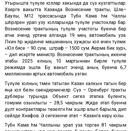
Утырышта түләүле юллар хакында да сүз кузгаттылар.
Хәзерге вакытта Казанда Вознесение тракты, Шәле–
Баулы, М12 трассасында Түбән Кама һәм Чаллы
шәһәрләрен урап узу юлларында түләүле участоклар бар.
Вознесение трактының түләүле участогы буенча бер
атна эчендә уртача алганда 19 мең автомобиль уза.
Ләкин һәр җиденче машинаның хуҗасы юл өчен түләми.
«Юл бәясе – 90 сум, ә штраф – 1500 сум.
Аерма бик зур»
,
– дип искәртте министр.
Вознесение трактының икенче
этабы 2025 елның 10 мартыннан бирле түләүле
режимда эшли. Бу вакыт эчендә аның буенча 6,7
миллионнан артык автомобиль узган.
Түләүле юлның тәмен татыган Казан халкын тагын бер
яңа юл белән сөендермәкчеләр. Сүз – Оренбург тракты
дублеры турында. Объект сигез этапка бүленгән,
гомуми озынлыгы – 28,5 чакрым. Җиде этап буенча
дәүләт контрактлары төзелгән һәм эшләр алып барыла, дип
сөйләде Хәнифов. Ә сигезенче этап – Казанга керү юлы.
Түбән Кама һәм Чаллыны урап уза торган 81 чакрым