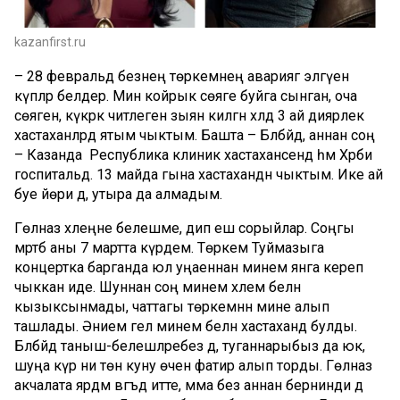
kazanfirst.ru
– 28 февральдә безнең төркемнең авариягә эләгүен
күпләр беләдер. Мин койрык сөяге буйга сынган, оча
сөягенә, күкрәк читлегенә зыян килгән хәлдә 3 ай диярлек
хастаханәләрдә ятым чыктым. Башта – Бәләбәйдә, аннан соң
– Казанда Республика клиник хастаханәсендә һәм Хәрби
госпитальдә. 13 майда гына хастаханәдән чыктым. Ике ай
буе йөри дә, утыра да алмадым.
Гөлназ хәлеңне белешәме, дип еш сорыйлар. Соңгы
мәртәбә аны 7 мартта күрдем. Төркем Туймазыга
концертка барганда юл уңаеннан минем янга кереп
чыккан иде. Шуннан соң минем хәлем белән
кызыксынмады, чаттагы төркемнән мине алып
ташлады. Әнием гел минем белән хастаханәдә булды.
Бәләбәйдә таныш-белешләребез дә, туганнарыбыз да юк,
шуңа күрә әни төн куну өчен фатир алып торды. Гөлназ
акчалата ярдәм вәгъдә итте, әмма без аннан бернинди дә