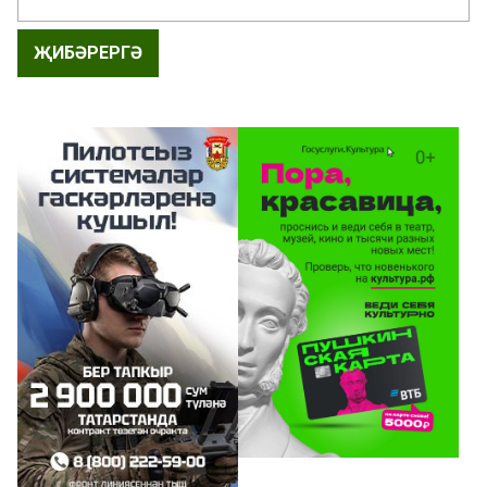
ҖИБӘРЕРГӘ