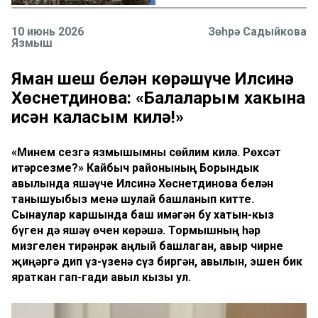
10 июнь 2026
Зөһрә Садыйкова
Язмыш
Яман шеш белән көрәшүче Илсинә
Хөснетдинова: «Балаларым хакына
исән каласым килә!»
«Минем сезгә язмышымны сөйлим килә. Рөхсәт
итәрсезме?» Кайбыч районының Борындык
авылында яшәүче Илсинә Хөснетдинова белән
танышуыбыз менә шулай башланып китте.
Сынаулар каршында баш имәгән бу хатын-кыз
бүген дә яшәү өчен көрәшә. Тормышның һәр
мизгелен тирәнрәк аңлый башлаган, авыр чирне
җиңәргә дип үз-үзенә сүз биргән, авылын, эшен бик
яраткан гап-гади авыл кызы ул.