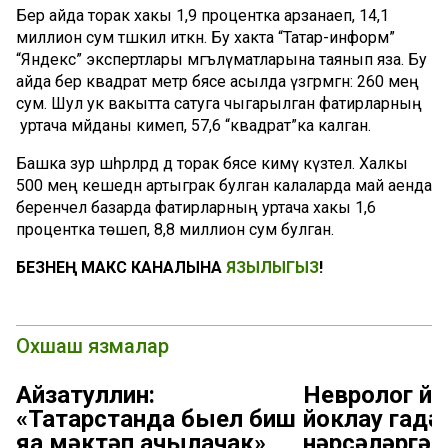
Бер айда торак хакы 1,9 процентка арзанаеп, 14,1
миллион сум тәшкил иткән. Бу хакта “Татар-информ”
“Яндекс” экспертлары мәгълүматларына таянып яза. Бу
айда бер квадрат метр бәясе асылда үзгәрмәгән: 260 мең
сум. Шул ук вакытта сатуга чыгарылган фатирларның
уртача мәйданы кимеп, 57,6 “квадрат”ка калган.
Башка зур шәһәрләрдә дә торак бәясе кимү күзәтелә. Халкы
500 мең кешедән артыграк булган калаларда май аенда
беренчел базарда фатирларның уртача хакы 1,6
процентка төшеп, 8,8 миллион сум булган.
БЕЗНЕҢ МАКС КАНАЛЫНА
ЯЗЫЛЫГЫЗ
!
Охшаш язмалар
Айзатуллин:
Невролог йө
«Татарстанда быел биш
йоклау гадәт
яңа мәктәп ачылачак»
нәрсәләргә 