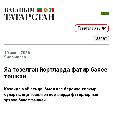
Газетага язылу
ЭЗЛӘҮ
10 июнь 2026
Яңалыклар
Яңа төзелгән йортларда фатир бәясе
төшкән
Казанда май аенда, быел әле беренче тапкыр
буларак, яңа төзелгән йортларда фатирларның
уртача бәясе төшкән.