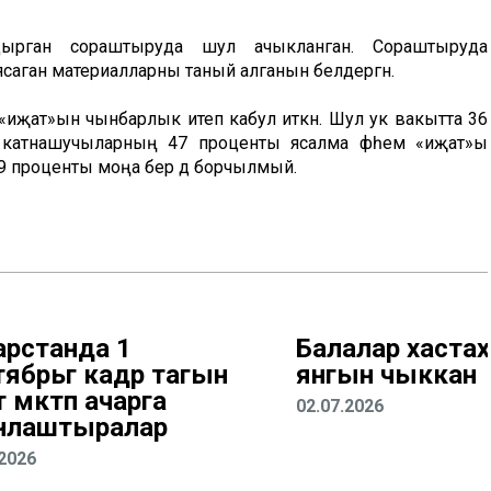
здырган сораштыруда шул ачыкланган. Сораштыруда
ясаган материалларны таный алганын белдергән.
иҗат»ын чынбарлык итеп кабул иткән. Шул ук вакытта 36
 катнашучыларның 47 проценты ясалма фәһем «иҗат»ы
9 проценты моңа бер дә борчылмый.
арстанда 1
Балалар хастаха
ябрьгә кадәр тагын
янгын чыккан
 мәктәп ачарга
02.07.2026
нлаштыралар
.2026