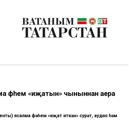
лма фәһем «иҗатын» чыныннан аера
нты) ясалма фәһем «иҗат иткән» сурәт, аудио һәм