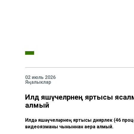
02 июль 2026
Яңалыклар
Илдә яшәүчеләрнең яртысы яса
алмый
Илдә яшәүчеләрнең яртысы диярлек (46 проце
видеоязманы чыныннан аера алмый.