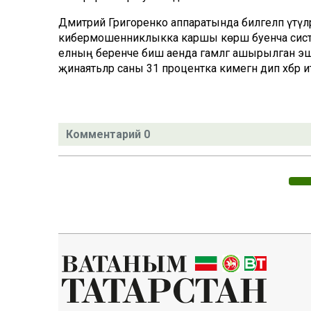
Дмитрий Григоренко аппаратында билгеләп үтүлә
кибермошенниклыкка каршы көрәш буенча сист
елның беренче биш аенда гамәлгә ашырылган эшлә
җинаятьләр саны 31 процентка кимегән дип хәбәр ит
Комментарий 0