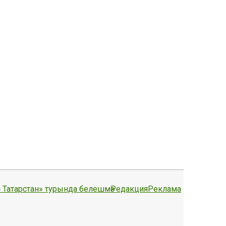
 Татарстан» турында белешмә
Редакция
Реклама