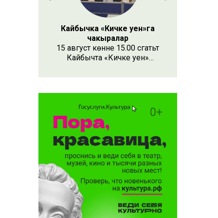
Кайбычка «Кичке уен»га
чакыралар
15 август көнне 15.00 сәгатьтә
Кайбычта «Кичке уен»
республика фестивале
узачак. Анда республиканың
Апас, Буа, Арча, Кукмара
кебек унлап районыннан һәм
күрше Чувашия, Мари Эл
республикаларыннан иҗат
коллективлары катнаша.