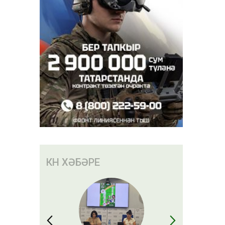
нәсендә
КӨН ХӘБӘРЕ