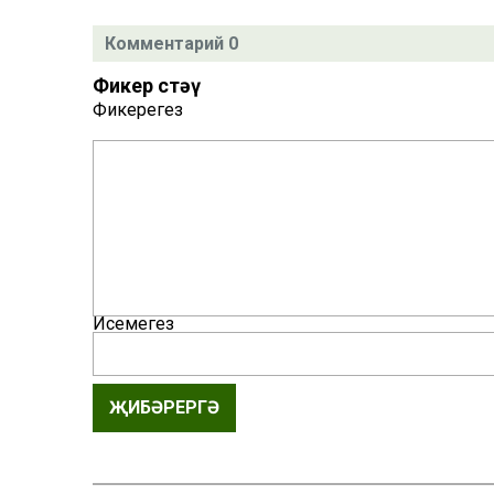
Комментарий 0
Фикер өстәү
Фикерегез
Исемегез
ҖИБӘРЕРГӘ