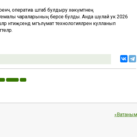
ренчә, оператив штаб булдыру хөкүмәтнең
емалы чараларының берсе булды. Анда шулай ук 2026
р нәтиҗәсендә мәгълүмат технологияләрен кулланып
теләр.
«Ватаным