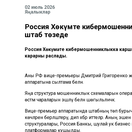
02 июль 2026
Яңалыклар
Россия Хөкүмәте кибермошенни
штаб төзеде
Россия Хөкүмәте кибермошенниклыкка карш
карарны раслады.
Аны РФ вице-премьеры Дмитрий Григоренко җитәк
аппаратына сылтама белән.
Яңа структура мошенниклык схемаларын опера
өстәмә чараларын эшләү белән шөгыльләнәчәк.
Вице-премьер аппаратында штабның төп бурычы 
көчләрен берләштерү, дип хәбәр иттеләр. Аның эше
структуралары, Россия Банкы, шулай ук бизнес 
платформалар кушылды.