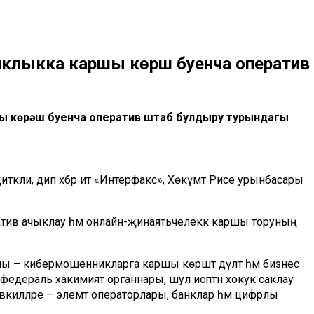
клыкка каршы көрәш буенча оператив
ы көрәш буенча оператив штаб булдыру турындагы
ли, дип хәбәр итә «Интерфакс», Хөкүмәт Рәисе урынбасары
тив ачыклау һәм онлайн-җинаятьчелеккә каршы торуның
– кибермошенникларга каршы көрәштә дәүләт һәм бизнес
нә федераль хакимият органнары, шул исәптән хокук саклау
вәкилләре – элемтә операторлары, банклар һәм цифрлы