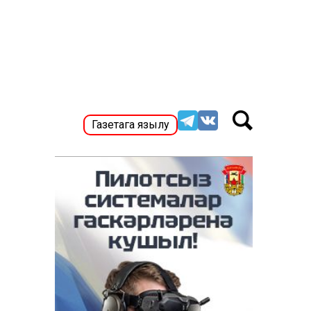
Газетага язылу