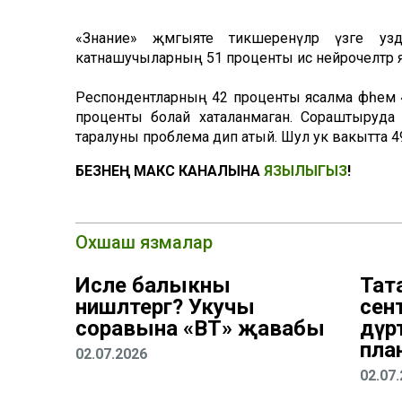
«Знание» җәмгыяте тикшеренүләр үзәге у
катнашучыларның 51 проценты исә нейрочелтәр 
Респондентларның 42 проценты ясалма фәһем «
проценты болай хаталанмаган. Сораштыруда
таралуны проблема дип атый. Шул ук вакытта 4
БЕЗНЕҢ МАКС КАНАЛЫНА
ЯЗЫЛЫГЫЗ
!
Охшаш язмалар
Исле балыкны
Тат
нишләтергә? Укучы
сент
соравына «ВТ» җавабы
дүрт
пла
02.07.2026
02.07