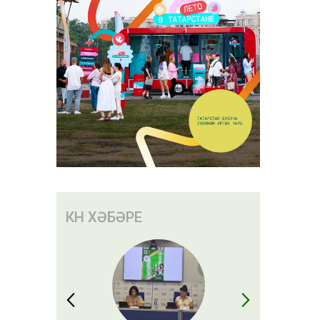
КӨН ХӘБӘРЕ