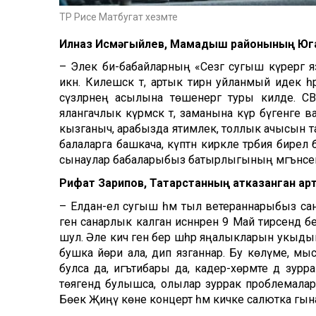
ТР Рәисе Матбугат хезмәте
Илназ Исмәгыйлев, Мамадыш районының Юг
– Элек әби-бабайларның «Сезгә сугыш күрергә яз
икән. Килешсәк тә, артык тирән уйланмый идек һәр
сүзләрнең асылына төшенергә туры килде. СВО 
ялангачлык күрмәсәк тә, заманына күрә бүгенг
кызганыч, арабызда ятимлек, толлык ачысын тату
балаларга башкача, күптән кирәкле тәрбия бирелә 
сынаулар бабаларыбыз батырлыгының мәгънәсен т
Рифат Зарипов, Татарстанның атказанган ар
– Елдан-ел сугыш һәм тыл ветераннарыбыз сан
генә санарлык калган исәннәрен 9 Май тирәсендә б
шул. Әле кичә генә бер шәһәр яңалыкларын укыды
бушка йөри ала, дип язганнар. Бу көлүме, мы
булса да, игътибары да, кадер-хөрмәте дә зурр
төягендә булышса, олылар зуррак проблемаларын 
Бөек Җиңү көне концерт һәм кичке салютка гына