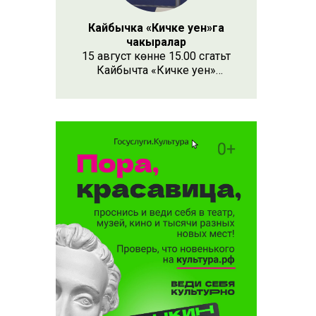
Кайбычка «Кичке уен»га
чакыралар
15 август көнне 15.00 сәгатьтә
Кайбычта «Кичке уен»
республика фестивале
узачак. Анда республиканың
Апас, Буа, Арча, Кукмара
кебек унлап районыннан һәм
күрше Чувашия, Мари Эл
республикаларыннан иҗат
коллективлары катнаша.