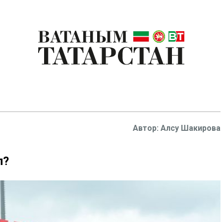
Алсу Шакирова
л?