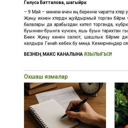
Гөлүсә Батталова, шагыйрә:
– 9 Май – минем өчен иң беренче чиратта хәтер ул
Җиңү икәнен хәтердән җуйдырмый торган бәйрәм
балалары да арабыздан китеп торганда, күбрә
буыннан-буынга күчсен, яшь буын тарихтан гый
Бөек Җиңү көнен салют, шашлык бәйрәме ди
калдыра. Гөнаһ кебек бу миңа. Кемнәрнеңдер сәяс
БЕЗНЕҢ МАКС КАНАЛЫНА
ЯЗЫЛЫГЫЗ
!
Охшаш язмалар