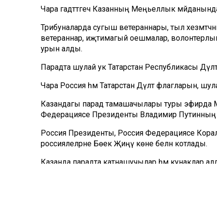
Чара гадәттәгечә Казанның Меңьеллык мәйданынд
Трибуналарда сугыш ветераннары, тыл хезмәтчәннә
ветераннар, иҗтимагый оешмалар, волонтерлык хәрә
урын алды.
Парадта шулай ук Татарстан Республикасы Дәүлә
Чара Россия һәм Татарстан Дәүләт флагларын, 
Казандагы парад тамашачылары туры эфирда М
Федерациясе Президенты Владимир Путинның
Россия Президенты, Россия Федерациясе Кор
россиялеләрне Бөек Җиңү көне белән котлады.
Казанда парадта катнашучылар һәм кунаклар ал
"Буыннар алмашына, әмма Җиңү көне хаклы рәвеш
көннең тарихи әһәмиятен, бабаларыбыз батырлыг
менә шуңа күрә миллионнарча ватандашларыбызны
кадерле".