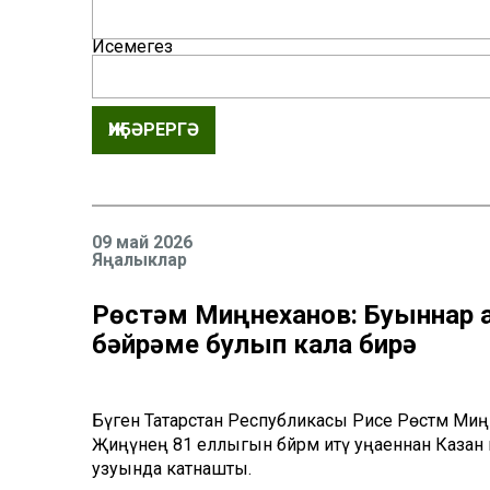
Исемегез
ҖИБӘРЕРГӘ
09 май 2026
Яңалыклар
Рөстәм Миңнеханов: Буыннар а
бәйрәме булып кала бирә
Бүген Татарстан Республикасы Рәисе Рөстәм М
Җиңүнең 81 еллыгын бәйрәм итү уңаеннан Казан г
узуында катнашты.