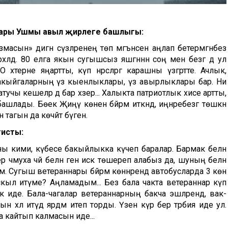
ары Ушмы авыл җирлеге башлыгы:
масын» дигән сүзләренең төп мәгънәсен аңлап бетермәгәнбез
хәлдә. 80 елга якын сугышсыз яшәгәннән соң менә безгә дә ул
хәтерне яңартты, күп нәрсәләргә карашны үзгәртте. Ачлык,
е вакыйгаларның үз кыенлыклары, үз авырлыклары бар. Ни
чы кешеләр дә бар хәзер... Халыкта патриотлык хисе артты,
башлады. Бөек Җиңү көнен бәйрәм иткәндә, иңнәребезгә төшкән
агын да көчәйтә бүген.
тисты:
ы кими, күбесе бакыйлыкка күчеп баралар. Бармак белән
ер әчмуха чәй белән генә искә төшереп алабыз да, шуның белән
м. Сугыш ветераннары бәйрәм көннәрендә автобусларда 3 көн
скыл итүме? Аңламадым... Без бала чакта ветераннар күп
ак иде. Бала-чагалар ветераннарның бакча эшләрендә, вак-
хәл итүдә ярдәм итеп торды. Үзенә күрә бер тәрбия иде ул.
 кайтып калмасын иде...