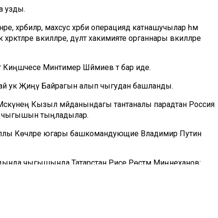
а узды.
ре, хәрбиләр, махсус хәрби операциядә катнашучылар һәм
кәтләре вәкилләре, дәүләт хакимияте органнары вәкилләре
т Киңәшчесе Минтимер Шәймиев тә бар иде.
шулай ук Җиңү Байрагын алып чыгудан башланды.
әскәүнең Кызыл мәйданындагы тантаналы парадтан Россия
 чыгышын тыңладылар.
аллы Көчләре югары башкомандующие Владимир Путин
дында чыгышында Татарстан Рәисе Рөстәм Миңнеханов:
тә илебезнең төп бәйрәме булып кала. Елдан-ел без бу
ының кыйммәтен аңлыйбыз. Сугыш һәр гаиләгә кагылган, нәкъ
ң гомере бәрабәренә яуланган Бөек Җиңү безгә бик