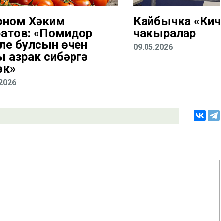
оном Хәким
Кайбычка «Кич
атов: «Помидор
чакыралар
ле булсын өчен
09.05.2026
ы азрак сибәргә
әк»
.2026