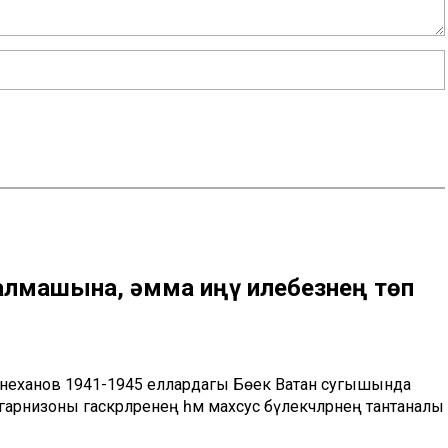
лмашына, әмма Җиңү илебезнең төп
иңнеханов 1941-1945 еллардагы Бөек Ватан сугышында
арнизоны гаскәрләренең һәм махсус бүлекчәләрнең тантаналы