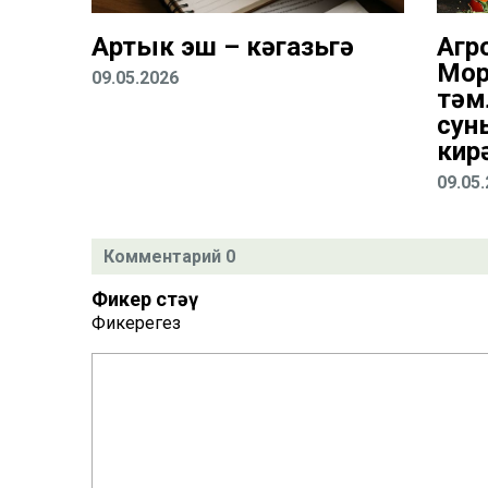
Артык эш – кәгазьгә
Агр
Мор
09.05.2026
тәм
сун
кир
09.05
Комментарий 0
Фикер өстәү
Фикерегез