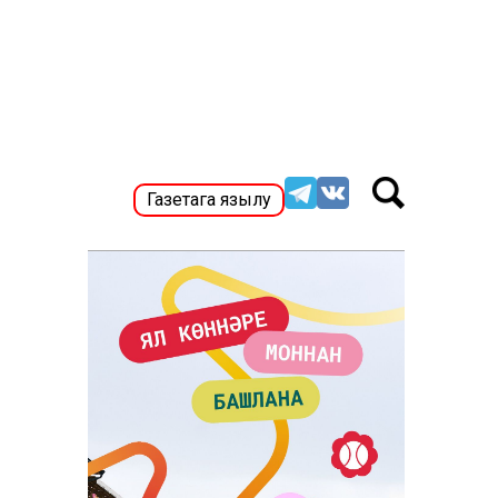
Газетага язылу