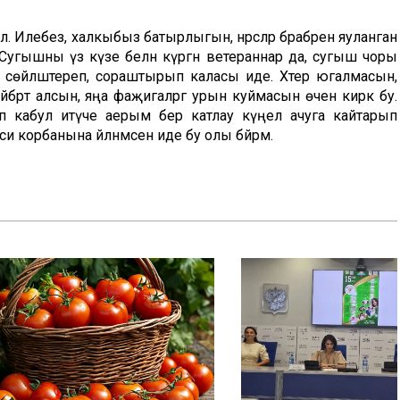
. Илебез, халкыбыз батырлыгын, нәрсәләр бәрабәренә яуланган
. Сугышны үз күзе белән күргән ветераннар да, сугыш чоры
к сөйләштереп, сораштырып каласы иде. Хәтер югалмасын,
брәт алсын, яңа фаҗигаләргә урын куймасын өчен кирәк бу.
п кабул итүче аерым бер катлау күңел ачуга кайтарып
и корбанына әйләнмәсен иде бу олы бәйрәм.