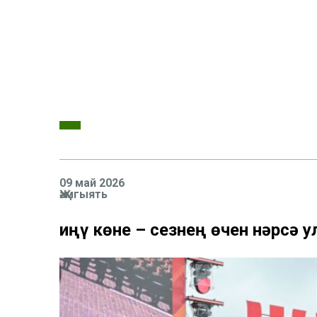
09 май 2026
Җәмгыять
Җиңү көне – сезнең өчен нәрсә у