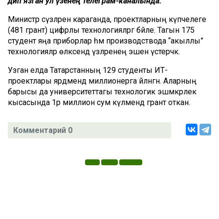
дип язган ул үзенең телеграм-каналында.
Министр сүзләренә караганда, проектларның күпчелеге
(481 грант) цифрлы технологияләргә бәйле. Тагын 175
студент яңа приборлар һәм производствода “акыллы”
технологияләр өлкәсендә үзләренең эшен үстерәчәк.
Узган елда Татарстанның 129 студенты ИТ-
проектлары ярдәмендә миллионерга әйләнгән. Аларның
барысы да университеттагы технологик эшмәкәрлек
кысасында 1әр миллион сум күләмендә грант откан.
Комментарий 0