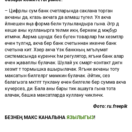
– Цифрлы сум банк счетларында саклана торган
акчаны да, кәгазь акчага да алмаш түгел. Ул акча
әйләнешен яңа форма белән тулыландыра гына. Әгәр дә
кеше аны кулланырга теләми икән, беркем дә мәҗбүр
итмәячәк. Аерма шунда: без бүген товарлар һәм хезмәтләр
өчен түләгәндә, акча бер банк счетыннан икенче банк
счетына китә. Хәзер акча Үзәк банкның мәгълүмат
системасында күренәчәк һәм регулятор, ягъни банк алар
өчен җаваплы булачак. Шулай ук смарт-контакт дигән
хезмәт тә тормышка ашырылачак. Ягъни акчаны тоту
максатын билгеләргә мөмкин булачак. Әйтик, сез
балагызга мәктәптә туклану өчен билгеле бер сумма акча
күчерәсез, ди. Бала аны бары тик ашауга гына тота
алачак, башка максатларда куллану чикләнәчәк.
Фото: ru.freepik
БЕЗНЕҢ МАКС КАНАЛЫНА
ЯЗЫЛЫГЫЗ
!