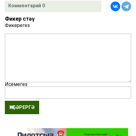
Комментарий 0
Фикер өстәү
Фикерегез
Исемегез
ҖИБӘРЕРГӘ