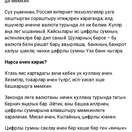
да мөмкин.
Сүз уңаеннан, Россия интернет технологияләр үзәге
оештырган сораштыру нәтиҗәләренә караганда, илдә
яшәүчеләр өченче валюта турында әллә ни белми. Күпләр
аңа әлегә ышанмый. Кайсылары исә цифрлы сумның
өстенлекләре бар дип саный. Шуларның берсе – бу
валюта белән ришвәт бирү авырлаша, ә банкның банкрот
калуы шикле, чөнки цифрлы сумны Үзәк банк чыгара.
Нәрсә
өчен
кирәк
?
Кәгазь яисә картадагы акча кебек үк куллану өчен.
Хезмәтләр, товарлар өчен түләргә, исәп-хисап эше
башкарырга мөмкин.
Законда әлеге валютаны ничек куллану турында тагын
берничә яңалык бар. Әйтик, аны башка илләрнең
цифрлы сумнарына алмаштыру мөмкинлеге
каралачак. Мисал өчен, Кытайның цифрлы юаненә.
Цифрлы сумны саклау өчен бер кеше бер генә «янчык»