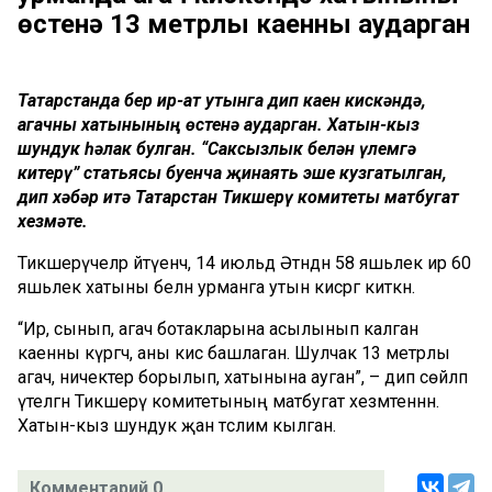
өстенә 13 метрлы каенны аударган
Татарстанда бер ир-ат утынга дип каен кискәндә,
агачны хатынының өстенә аударган. Хатын-кыз
шундук һәлак булган. “Саксызлык белән үлемгә
китерү” статьясы буенча җинаять эше кузгатылган,
дип хәбәр итә Татарстан Тикшерү комитеты матбугат
хезмәте.
Тикшерүчеләр әйтүенчә, 14 июльдә Әтнәдән 58 яшьлек ир 60
яшьлек хатыны белән урманга утын кисәргә киткән.
“Ир, сынып, агач ботакларына асылынып калган
каенны күргәч, аны кисә башлаган. Шулчак 13 метрлы
агач, ничектер борылып, хатынына ауган”, – дип сөйләп
үтелгән Тикшерү комитетының матбугат хезмәтеннән.
Хатын-кыз шундук җан тәслим кылган.
Комментарий 0