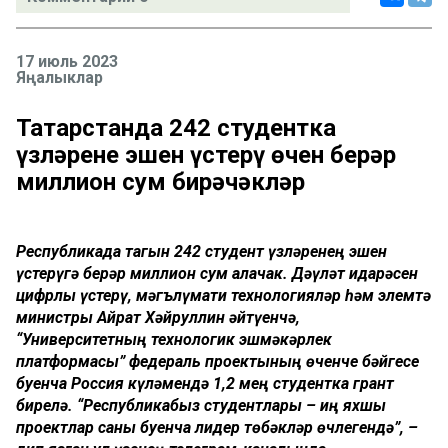
17 июль 2023
Яңалыклар
Татарстанда 242 студентка
үзләренең эшен үстерү өчен берәр
миллион сум бирәчәкләр
Республикада тагын 242 студент үзләренең эшен
үстерүгә берәр миллион сум алачак. Дәүләт идарәсен
цифрлы үстерү, мәгълүмати технологияләр һәм элемтә
министры Айрат Хәйруллин әйтүенчә,
“Университетның технологик эшмәкәрлек
платформасы” федераль проектының өченче бәйгесе
буенча Россия күләмендә 1,2 мең студентка грант
бирелә. “Республикабыз студентлары – иң яхшы
проектлар саны буенча лидер төбәкләр өчлегендә”, –