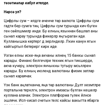
төзәтмәләр
кабул
ителде
.
Нәрсә
ул
?
Цифрлы сум – илдәге өченче төр валюта. Цифрлы сум
гадәти бер сумга тиң. Цифрлы сум турында кичә-бүген
генә сөйләшмиләр инде. Бу елның языннан башлап аны
сынап карау турында фикерләр яңгыраган иде.
Кулланышка кертергә дә әзерләнделәр. Ләкин канун ягын
кайгыртып бетерергә кирәк иде.
Узган елны иске-яңа акчаны илнең 15 банкы сынап
карады. Финанс белгечләре техник ягын тикшерде,
акча күчерү, электрон янчыкны тутыру мәсьәләләрен
карады. Бу елның июлендә валютаны физик затлар
сынап караячак.
Үзәк банк аңлатканча, яңа төр валютаны Дәүләт хезмәтләре
порталына теркәлгән, электрон имзасы булган кешеләр
куллана алачак. Электрон платформа тәүлек әйләнәсе
эшләячәк. Исәп-хисап счетын теләсә кайсы вакытта ябарга