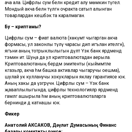
ача ала. Цифрлы сум белән кредит алу мөмкин түгел.
Мондый акча белән түләгән очракта сатып алынган
товарлардан кешбэк та каралмаган.
Бу
–
криптамы
?
Цифрлы сум – фиат валюта (хөкүмәт чыгарган акча
формасы, ул законлы түләү чарасы дип игълан ителгән),
ягъни аның тотрыклылыгын дәүләт Үзәк банк ярдәмендә
тәэмин итә. Шуңа да ул криптовалютадан аерыла.
Криптовалютаның бердәм эмитенты (кыйммәтле
кәгазьләр, акча һәм башка активлар чыгаручы оешма),
шулай ук кулланучы хокукларын яклау гарантиясе юк.
Аның хакы да үзгәрүчән. Цифрлы сум – Үзәк банк
җаваплылыгында, цифрлы технологияләр ярдәмендә
гамәлгә ашырыла һәм аның криптовалюталарга
бернинди дә катнашы юк.
Фикер
Анатолий
АКСАКОВ
,
Дәүләт
Думасының
Финанс
базары
комитеты
рәисе
: