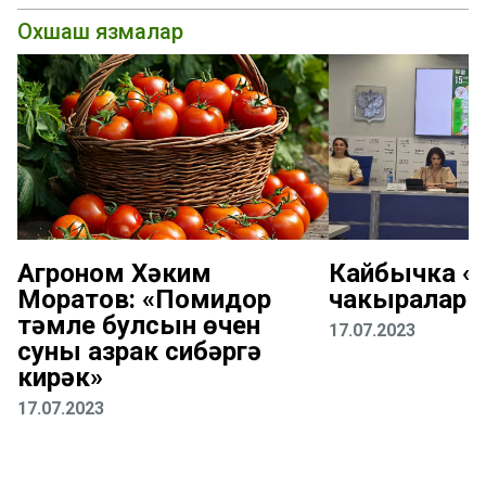
Охшаш язмалар
Агроном Хәким
Кайбычка «К
Моратов: «Помидор
чакыралар
тәмле булсын өчен
17.07.2023
суны азрак сибәргә
кирәк»
17.07.2023