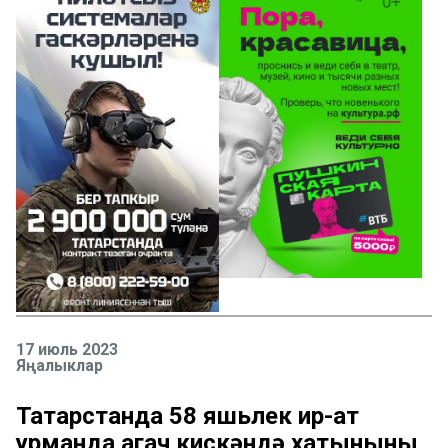
17 июль 2023
Яңалыклар
Татарстанда 58 яшьлек ир-ат
урманда агач кискәндә хатынының