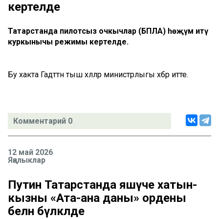
кертелде
Татарстанда пилотсыз очкычлар (БПЛА) һөҗүм итү
куркынычы режимы кертелде.
Бу хакта Гадәттән тыш хәлләр министрлыгы хәбәр итте.
Комментарий 0
12 май 2026
Яңалыклар
Путин Татарстанда яшәүче хатын-
кызны «Ата-ана даны» ордены
белән бүләкләде