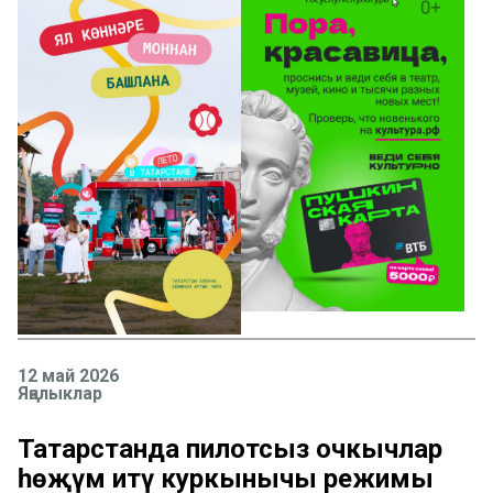
12 май 2026
Яңалыклар
Татарстанда пилотсыз очкычлар
һөҗүм итү куркынычы режимы