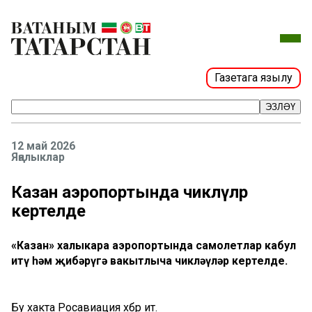
Газетага язылу
ЭЗЛӘҮ
12 май 2026
Яңалыклар
Казан аэропортында чикләүләр
кертелде
«Казан» халыкара аэропортында самолетлар кабул
итү һәм җибәрүгә вакытлыча чикләүләр кертелде.
Бу хакта Росавиация хәбәр итә.