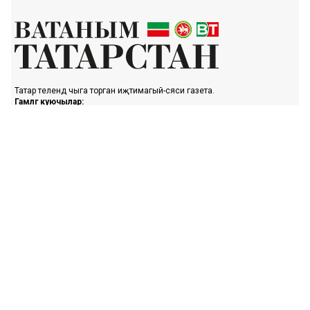
Татар телендә чыга торган иҗтимагый-сәяси газета.
Гамәлгә куючылар:
ТАТАРСТАН РЕСПУБЛИКАСЫ МИНИСТРЛАР КАБИНЕТЫ АППАРАТЫ,
ТАТАРСТАН РЕСПУБЛИКАСЫ ДӘҮЛӘТ СОВЕТЫ АППАРАТЫ.
Баш мөхәррир ФАЗУЛЛИН ИЛНАЗ ФАИС УЛЫ.
Газета Элемтә, мәгълүмати технологияләр һәм массакүләм
коммуникацияләр өлкәсендә күзәтчелек буенча федераль хезмәтенең
Татарстан Республикасы буенча идарәсендә теркәлгән. Теркәлү
таныклыгы: ПИ № ТУ16-01758, 23.08.2023.
«Ватаным Татарстан» газетасы сайтыннан материалларны
файдаланган очракта гиперссылка күрсәтү мәҗбүри.
Әлеге ресурста 16+ категорияләренә кергән мәгълүмат булырга
мөмкин.
Без cookie-файллар кулланабыз. «Ватаным Татарстан» сайтына
кергәндә сез әлеге белдерүгә, шәхси мәгълүматларны эшкәртүгә, Шәхси
мәгълүматлар турындагы сәясәткә һәм Конфиденциальлек сәясәте нигезендә
cookie файлларын куллануга ризалашасыз.
«Ватаным Татарстан» турында белешмә