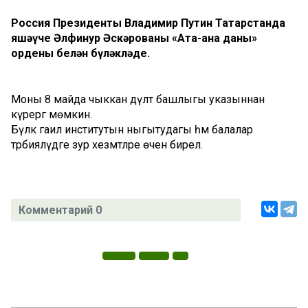
Россия Президенты Владимир Путин Татарстанда
яшәүче Әлфинур Әскәрованы «Ата-ана даны»
ордены белән бүләкләде.
Моны 8 майда чыккан дәүләт башлыгы указыннан
күрергә мөмкин.
Бүләк гаилә институтын ныгытудагы һәм балалар
тәрбияләүдәге зур хезмәтләре өчен бирелә.
Комментарий 0