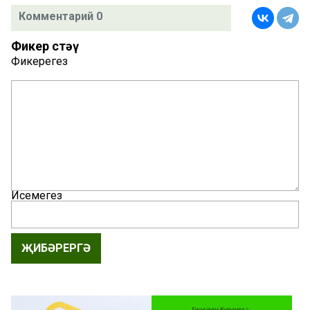
Комментарий 0
Фикер өстәү
Фикерегез
Исемегез
ҖИБӘРЕРГӘ