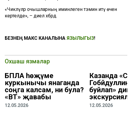
«Чикләүләр очышларның иминлеген тәэмин итү өчен
кертелде», – диелә хәбәрдә.
БЕЗНЕҢ МАКС КАНАЛЫНА
ЯЗЫЛЫГЫЗ
!
Охшаш язмалар
БПЛА һөҗүме
Казанда «С
куркынычы янаганда
Гобәйдуллина
соңга калсам, ни була?
буйлап» дип
«ВТ» җавабы
экскурсияләр 
12.05.2026
12.05.2026