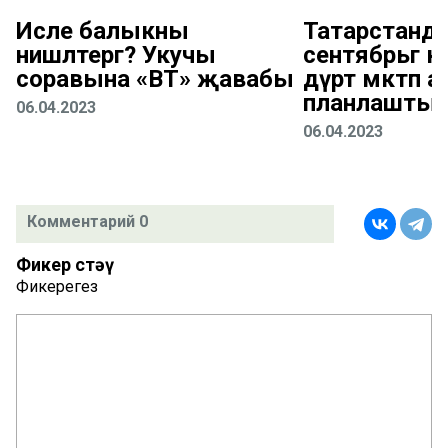
Исле балыкны
Татарстанда
нишләтергә? Укучы
сентябрьгә к
соравына «ВТ» җавабы
дүрт мәктәп а
планлаштыр
06.04.2023
06.04.2023
Комментарий 0
Фикер өстәү
Фикерегез