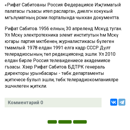
«Рифат Сабитовны Россия Федерациясе Иҗтимагый
палатасы әгъзасы итеп расларга», диелгән хокукый
мәгълүматның рәсми порталында чыккан документта.
Рифат Сабитов 1956 елның 30 апрелендә Мәскәүдә туган.
Ул Мәскәү электротехника элемтә институтын һәм Мәскәү
югары партия мәктәбенең журналистикасы бүлеген
тәмамлый. 1978 елдан 1991 елга кадәр СССР Дәүләт
телерадиосының төп редакциясендә эшли. Ул 2010
елдан бирле Россия телевидениесе академиясе
әгъзасы. Хәзер Рифат Сабитов БДТРК генераль
директоры урынбасары - төбәк департаменты
җитәкчесе булып эшли, төбәк телерадиокомпанияләре
эшчәнлеген җитәкли.
Комментарий 0