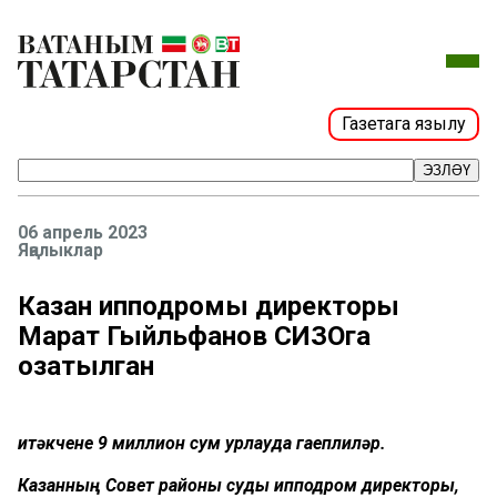
Газетага язылу
ЭЗЛӘҮ
06 апрель 2023
Яңалыклар
Казан ипподромы директоры
Марат Гыйльфанов СИЗОга
озатылган
Җитәкчене 9 миллион сум урлауда гаеплиләр.
Казанның Совет районы суды ипподром директоры,