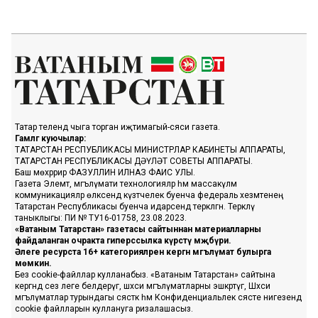
Татар телендә чыга торган иҗтимагый-сәяси газета.
Гамәлгә куючылар:
ТАТАРСТАН РЕСПУБЛИКАСЫ МИНИСТРЛАР КАБИНЕТЫ АППАРАТЫ,
ТАТАРСТАН РЕСПУБЛИКАСЫ ДӘҮЛӘТ СОВЕТЫ АППАРАТЫ.
Баш мөхәррир ФАЗУЛЛИН ИЛНАЗ ФАИС УЛЫ.
Газета Элемтә, мәгълүмати технологияләр һәм массакүләм
коммуникацияләр өлкәсендә күзәтчелек буенча федераль хезмәтенең
Татарстан Республикасы буенча идарәсендә теркәлгән. Теркәлү
таныклыгы: ПИ № ТУ16-01758, 23.08.2023.
«Ватаным Татарстан» газетасы сайтыннан материалларны
файдаланган очракта гиперссылка күрсәтү мәҗбүри.
Әлеге ресурста 16+ категорияләренә кергән мәгълүмат булырга
мөмкин.
Без cookie-файллар кулланабыз. «Ватаным Татарстан» сайтына
кергәндә сез әлеге белдерүгә, шәхси мәгълүматларны эшкәртүгә, Шәхси
мәгълүматлар турындагы сәясәткә һәм Конфиденциальлек сәясәте нигезендә
cookie файлларын куллануга ризалашасыз.