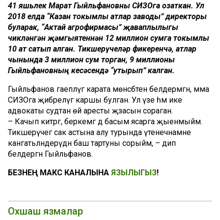
41 яшьлек Марат Гыйльфановны СИЗОга озаткан. Ул
2018 елда “Казан токымлы атлар заводы” директоры
буларак, “Актай агрофирмасы” җаваплылыгы
чикләнгән җәмгыятеннән 12 миллион сумга токымлы
10 ат сатып алган. Тикшерүчеләр фикеренчә, атлар
чынында 3 миллион сум торган, 9 миллионы
Гыйльфановның кесәсендә “утырып” калган.
Гыйльфанов гаепләүгә карата мөнәсәбәтен белдермәгән, әмма
СИЗОга җибәрелүгә каршы булган. Ул үзе һәм ике
адвокаты судтан өй аресты җәзасын сораган.
– Качып китәргә, беркемгә дә басым ясарга җыенмыйм.
Тикшерүчегә сак астына алу турында үтенечнамәне
канәгатьләндерүдән баш тартуны сорыйм, – дип
белдергән Гыйльфанов.
БЕЗНЕҢ МАКС КАНАЛЫНА
ЯЗЫЛЫГЫЗ
!
Охшаш язмалар