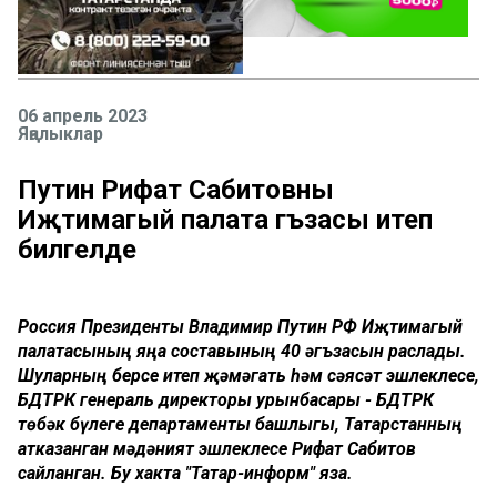
06 апрель 2023
Яңалыклар
Путин Рифат Сабитовны
Иҗтимагый палата әгъзасы итеп
билгеләде
Россия Президенты Владимир Путин РФ Иҗтимагый
палатасының яңа составының 40 әгъзасын раслады.
Шуларның берсе итеп җәмәгать һәм сәясәт эшлеклесе,
БДТРК генераль директоры урынбасары - БДТРК
төбәк бүлеге департаменты башлыгы, Татарстанның
атказанган мәдәният эшлеклесе Рифат Сабитов
сайланган. Бу хакта "Татар-информ" яза.