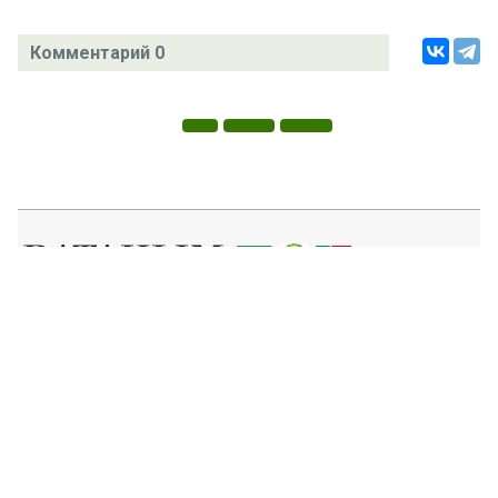
Комментарий 0
Татар телендә чыга торган иҗтимагый-сәяси газета.
Гамәлгә куючылар:
ТАТАРСТАН РЕСПУБЛИКАСЫ МИНИСТРЛАР КАБИНЕТЫ АППАРАТЫ,
ТАТАРСТАН РЕСПУБЛИКАСЫ ДӘҮЛӘТ СОВЕТЫ АППАРАТЫ.
Баш мөхәррир ФАЗУЛЛИН ИЛНАЗ ФАИС УЛЫ.
Газета Элемтә, мәгълүмати технологияләр һәм массакүләм
коммуникацияләр өлкәсендә күзәтчелек буенча федераль хезмәтенең
Татарстан Республикасы буенча идарәсендә теркәлгән. Теркәлү