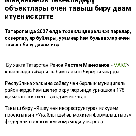
объектлары өчен тавыш бирү дәвам
итүен искәртте
Татарстанда 2027 елда төзекләндереләчәк парклар,
скверлар, яр буйлары, урамнар һәм бульварлар өчен
тавыш бирү дәвам итә.
Бу хакта Татарстан Рәисе
Рөстәм Миңнеханов
«
МАКС
»
каналында хәбәр итте һәм тавыш бирергә чакрды.
Республика халкына сайлау өчен барлык муниципаль
районнарда һәм шәһәр округларында урнашкан 178
җәмәгать киңлеге тәкъдим ителгән.
Тавыш бирү «Яшәү өчен инфраструктура» илкүләм
проектының «Уңайлы шәһәр мохитен формалаштыру»
федераль проекты кысаларында үткәрелә.