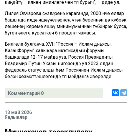
киңәйтү – илнең иминлеге өчен төп бурыч”, – диде ул.
Лилия Овчарова сүзләренә караганда, 2000 нче еллар
башында илдә яшәүчеләрнең өчтән береннән дә күбрәк
өлешенең кереме яшәү минимумыннан түбәнрәк булса,
бүген әлеге күрсәткеч 6 процент чамасы.
Билгеле булганча, XVII “Россия – Ислам дөньясы:
КазанФорум” халыкара икътисадый форумы
башкалада 12-17 майда уза. Россия Президенты
Владимир Путин Указы нигезендә ул 2023 елдан
федераль статус алды һәм Россиянең Ислам дөньясы
белән хезмәттәшлегендә төп мәйданга әверелде.
Комментарий 0
13 май 2026
Яңалыклар
Миңнеханов төзекләндерү