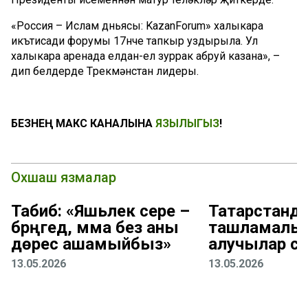
«Россия – Ислам дөньясы: KazanForum» халыкара
икътисади форумы 17нче тапкыр уздырыла. Ул
халыкара аренада елдан-ел зуррак абруй казана», –
дип белдерде Төрекмәнстан лидеры.
БЕЗНЕҢ МАКС КАНАЛЫНА
ЯЗЫЛЫГЫЗ
!
Охшаш язмалар
Табиб: «Яшьлек сере –
Татарстанд
бәрәңгедә, әмма без аны
ташламалы 
дөрес ашамыйбыз»
алучылар са
13.05.2026
13.05.2026