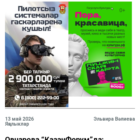
13 май 2026
Эльвира Вәлиева
Яңалыклар
Овчарова “КазанФорум”да: