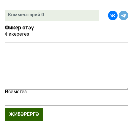
Комментарий 0
Фикер өстәү
Фикерегез
Исемегез
ҖИБӘРЕРГӘ