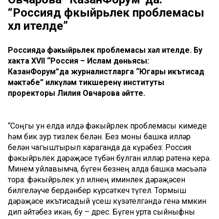
“Россиядә фәкыйрьлек проблемасы
хәл ителде”
Россиядә фәкыйрьлек проблемасы хәл ителде. Бу
хакта XVII “Россия – Ислам дөньясы:
КазанФорум”да журналистларга “Югары икътисад
мәктәбе” илкүләм тикшеренү институты
проректоры Лилия Овчарова әйтте.
“Соңгы ун елда илдә фәкыйрлек проблемасы кимеде
һәм бик зур тизлек белән. Без моны башка илләр
белән чагыштырып караганда да күрәбез: Россия
фәкыйрьлек дәрәҗәсе түбән булган илләр рәтенә керә.
Минем уйлавымча, бүген безнең алда башка мәсьәлә
тора: фәкыйрьлек ул илнең иминлек дәрәҗәсен
билгеләүче бердәнбер күрсәткеч түгел. Тормыш
дәрәҗәсе икътисадый үсеш күзәтелгәндә генә мөмкин
дип әйтәбез икән, бу – дөрес. Бүген урта сыйныфны