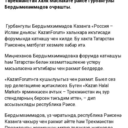
Төрекмәнстан Халк Мәсләхәте рәисе Гурбангулы
Бердымөхәммәдов очрашты.
Гурбангулы Бердымөхәммәдов Казанга «Россия –
Ислам дөньясы: KazanForum» халыкара икътисади
форумында катнашу өчен килде. Бу хакта Татарстан
Рәисенең матбугат хезмәте хәбәр итә.
Миңнеханов Бердымөхәммәдовка форумда катнашуы
һәм Татарстан белән хезмәттәшлекне үстерү
мәсьәләсенә игътибары өчен рәхмәт белдерде.
«KazanForum»га кушылуыгыз өчен рәхмәт. Быел сез
зур делегацияне җитәклисез. Бүген «Kazan Halal
Market» ярминкәсен ачтык – Төрекмәнстан иң зур
стендларның берсен тәкъдим итте», – дип
ассызыклады республика Рәисе.
Бердымөхәммәдов, үз чиратында, республика Рәисенә
Казанга чакыру өчен рәхмәт әйтте һәм Төрекмәнстан
Президенты исеменнән матур теләкләр җиткерде.