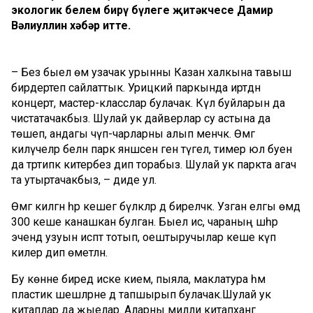
экологик белем бирү бүлеге җитәкчесе Дамир
Вәлиуллин хәбәр итте.
– Без быел өмә узачак урынны Казан халкына тавыш
бирдертеп сайлаттык. Урицкий паркында иртәдән
концерт, мастер-класслар булачак. Күл буйларын да
чистатачакбыз. Шулай ук дайверлар су астына да
төшеп, андагы чүп-чарларны алып менәчәк. Өмәгә
килүчеләр белән парк янәшәсен генә түгел, тимер юл буен
да тәртипкә китербез дип торабыз. Шулай ук паркта агач
та утыртачакбыз, – диде ул.
Өмәгә килгән һәр кешегә бүләкләр дә биреләчәк. Узган елгы өмәдә
300 кеше канашкан булган. Быел исә, чараның шәһәр
эчендә узуын исәптә тотып, оештыручылар кеше күп
килер дип өметләнә.
Бу көнне биредә иске кием, пыяла, маклатура һәм
пластик шешәләрне дә тапшырып булачак.Шулай ук
китаплар да җыелар. Аларны милли китапханәгә