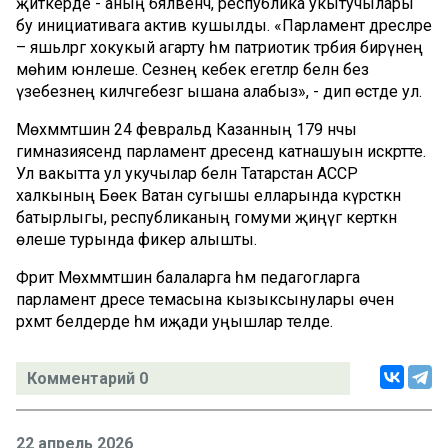
җиткерде - аның бәяләвенчә, республика укытучылары
бу инициативага актив кушылды. «Парламент дәресләре
– яшьләргә хокукый агарту һәм патриотик тәрбия бирүнең
мөһим юнәлеше. Сезнең кебек егетләр белән без
үзебезнең киләчәгебезгә ышана алабыз», - дип өстәде ул.
Мөхәммәтшин 24 февральдә Казанның 179 нчы
гимназиясендә парламент дәресендә катнашуын искәртте.
Ул вакытта ул укучылар белән Татарстан АССР
халкының Бөек Ватан сугышы елларында күрсәткән
батырлыгы, республиканың гомуми җиңүгә керткән
өлеше турында фикер алышты.
Фәрит Мөхәммәтшин балаларга һәм педагогларга
парламент дәресе темасына кызыксынулары өчен
рәхмәт белдерде һәм иҗади уңышлар теләде.
Комментарий 0
22 апрель 2026