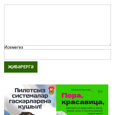
Исемегез
ҖИБӘРЕРГӘ