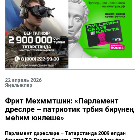
22 апрель 2026
Яңалыклар
Фәрит Мөхәммәтшин: «Парламент
дәресләре – патриотик тәрбия бирүнең
мөһим юнәлеше»
Парламент дәресләре – Татарстанда 2009 елдан