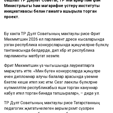
башлап ТР Дәүләт Советы, ТР Мәгариф һәм фән
Министрлыгы һәм мәгарифне үстерү институты
инициативасы белән гамәлгә ашырыла торган
проект.
Бу хакта ТР Дәүләт Советының мактаулы рәисе Фәрит
Мөхәммәтшин 2026 ел парламент дәресе кысаларында
узган республика конкурсларында җиңүчеләрне бүләкләү
тантанасында белдерде, дип хәбәр итә республика
парламенты матбугат хезмәте.
Фәрит Мөхәммәтшин үз чыгышында лауреатларга
мөрәҗәгать итте. «Мин бүген конкурсларда җиңүләре
өчен дипломнар алучы балалар арасында үземне
бәхетле кеше итеп хис итәм. Сезгә лаеклы бүләкләрне
күпмилләтле республикабыз яши торган кануннар
кабул ителә торган бинада тапшыралар», – диде ул.
ТР Дәүләт Советының мактаулы рәисе Татарстанның
педагогик җәмәгатьчелегенә аерым рәхмәт сүзләрен