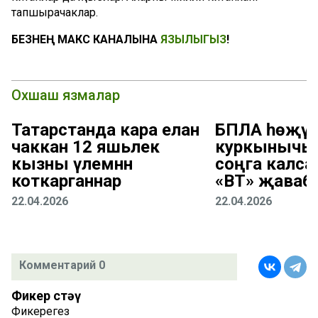
тапшырачаклар.
БЕЗНЕҢ МАКС КАНАЛЫНА
ЯЗЫЛЫГЫЗ
!
Охшаш язмалар
Татарстанда кара елан
БПЛА һөҗү
чаккан 12 яшьлек
куркынычы 
кызны үлемнән
соңга калса
коткарганнар
«ВТ» җаваб
22.04.2026
22.04.2026
Комментарий 0
Фикер өстәү
Фикерегез