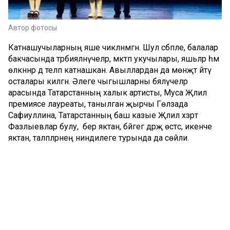
Автор фотосы
Катнашучыларның яше чикләнмәгән. Шул сәбәпле, балалар
бакчасында тәрбияләнүчеләр, мәктәп укучылары, яшьләр һәм
өлкәннәр дә теләп катнашкан. Авыллардан да мөнәҗәт әйтү
осталары килгән. Әлеге чыгышларны бәяләүчеләр
арасында Татарстанның халык артисты, Муса Җәлил
премиясе лауреаты, танылган җырчы Гөлзада
Сафиуллина, Татарстанның баш казые Җәлил хәзрәт
Фазлыевлар булу, бер яктан, бәйгегә дәрәҗә өстәсә, икенче
яктан, таләпләрнең ниндилеге турында да сөйли.
– Башка бер җирдә дә мондый мөнәҗәтләр бәйгесе үтми.
Балтачлылар бу яктан да беренче һәм башкаларга үрнәк,
– ди Гөлзада ханым, катнашучыларның осталыгына,
сәләтенә һәм әзерлегенә дә югары бәя биреп.
Сүз уңаеннан, хәзерге вакытта Татарстанда «Яшьләр һәм
балалар» илкүләм проекты гамәлгә ашырыла.