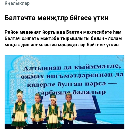
Яңалыклар
Балтачта мөнәҗәтләр бәйгесе үткән
Район мәдәният йортында Балтач мөхтәсибәте һәм
Балтач сәнгать мәктәбе тырышлыгы белән «Ислам
моңы» дип исемләнгән мөнәҗәтләр бәйгесе үткән.