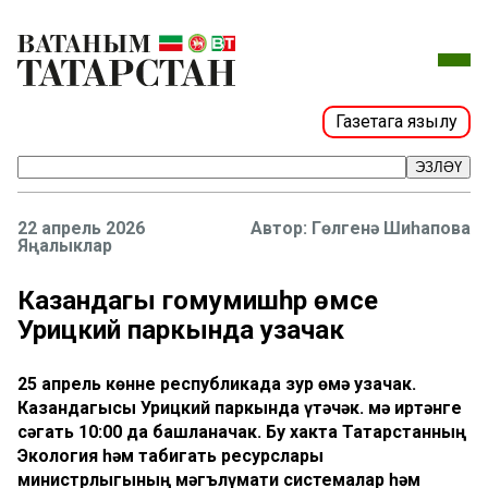
Газетага язылу
ЭЗЛӘҮ
22 апрель 2026
Гөлгенә Шиһапова
Яңалыклар
Казандагы гомумишәһәр өмәсе
Урицкий паркында узачак
25 апрель көнне республикада зур өмә узачак.
Казандагысы Урицкий паркында үтәчәк. Өмә иртәнге
сәгать 10:00 да башланачак. Бу хакта Татарстанның
Экология һәм табигать ресурслары
министрлыгының мәгълүмати системалар һәм