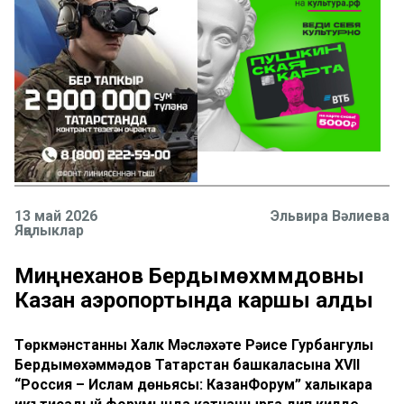
13 май 2026
Эльвира Вәлиева
Яңалыклар
Миңнеханов Бердымөхәммәдовны
Казан аэропортында каршы алды
Төркмәнстанның Халк Мәсләхәте Рәисе Гурбангулы
Бердымөхәммәдов Татарстан башкаласына XVII
“Россия – Ислам дөньясы: КазанФорум” халыкара