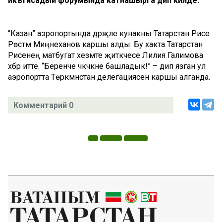
икътисадый форумында катнашырга дип килде.
“Казан” аэропортында дәрәҗәле кунакны Татарстан Рәисе
Рөстәм Миңнеханов каршы алды. Бу хакта Татарстан
Рәисенең матбугат хезмәте җитәкчесе Лилия Галимова
хәбәр итте. “Беренче чәкчәкне башладык!” – дип язган ул
аэропортта Төркмәнстан делегациясен каршы алганда.
Комментарий 0