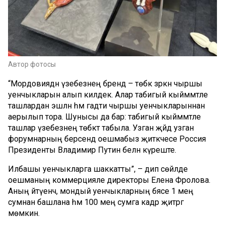
Автор фотосы
“Мордовиядән үзебезнең бренд – төбәк зәркән чыршы
уенчыкларын алып килдек. Алар табигый кыйммәтле
ташлардан эшләнә һәм гадәти чыршы уенчыкларыннан
аерылып тора. Шунысы да бар: табигый кыйммәтле
ташлар үзебезнең төбәктә табыла. Узган җәйдә узган
форумнарның берсендә оешмабыз җитәкчесе Россия
Президенты Владимир Путин белән күреште.
Илбашы уенчыкларга шаккатты”, – дип сөйләде
оешманың коммерцияле директоры Елена Фролова.
Аның әйтүенчә, мондый уенчыкларның бәясе 1 мең
сумнан башлана һәм 100 мең сумга кадәр җитәргә
мөмкин.