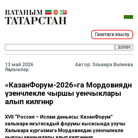
Газетага язылу
ЭЗЛӘҮ
13 май 2026
Эльвира Вәлиева
Яңалыклар
«КазанФорум-2026»га Мордовиядән
үзенчәлекле чыршы уенчыклары
алып килгәннәр
XVII “Россия – Ислам дөньясы: КазанФорум”
халыкара икътисадый форумы кысасында узучы
Халыкара күргәзмәгә Мордовиядән үзенчәлекле
чыршы уенчыклары алып килгәннәр.