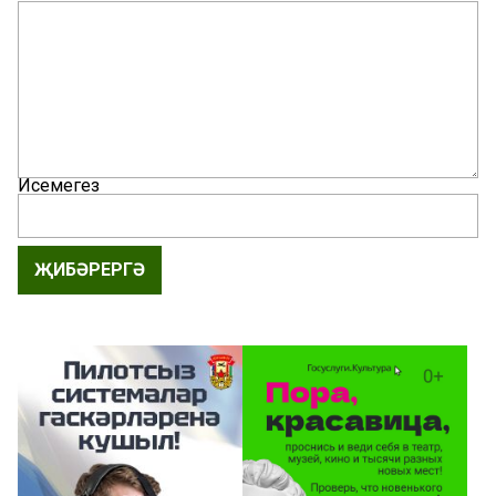
Исемегез
ҖИБӘРЕРГӘ