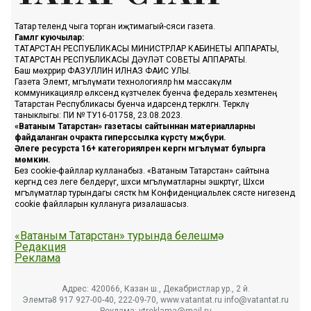
Татар телендә чыга торган иҗтимагый-сәяси газета.
Гамәлгә куючылар:
ТАТАРСТАН РЕСПУБЛИКАСЫ МИНИСТРЛАР КАБИНЕТЫ АППАРАТЫ,
ТАТАРСТАН РЕСПУБЛИКАСЫ ДӘҮЛӘТ СОВЕТЫ АППАРАТЫ.
Баш мөхәррир ФАЗУЛЛИН ИЛНАЗ ФАИС УЛЫ.
Газета Элемтә, мәгълүмати технологияләр һәм массакүләм
коммуникацияләр өлкәсендә күзәтчелек буенча федераль хезмәтенең
Татарстан Республикасы буенча идарәсендә теркәлгән. Теркәлү
таныклыгы: ПИ № ТУ16-01758, 23.08.2023.
«Ватаным Татарстан» газетасы сайтыннан материалларны
файдаланган очракта гиперссылка күрсәтү мәҗбүри.
Әлеге ресурста 16+ категорияләренә кергән мәгълүмат булырга
мөмкин.
Без cookie-файллар кулланабыз. «Ватаным Татарстан» сайтына
кергәндә сез әлеге белдерүгә, шәхси мәгълүматларны эшкәртүгә, Шәхси
мәгълүматлар турындагы сәясәткә һәм Конфиденциальлек сәясәте нигезендә
cookie файлларын куллануга ризалашасыз.
«Ватаным Татарстан» турында белешмә
Редакция
Реклама
Адрес: 420066, Казан ш., Декабристлар ур., 2 й.
Элемтә: 8 917 927-00-40, 222-09-70, www.vatantat.ru info@vatantat.ru
Реклама: vtreklama@mail.ru