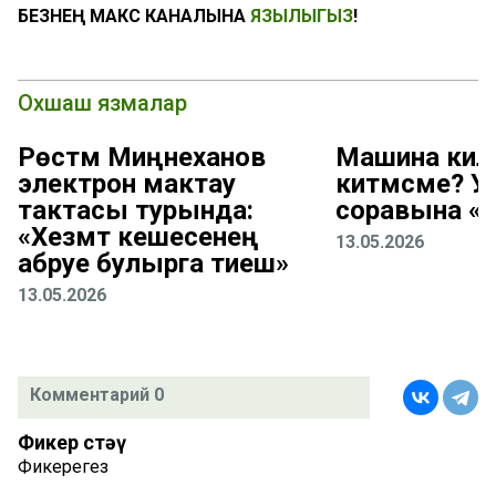
БЕЗНЕҢ МАКС КАНАЛЫНА
ЯЗЫЛЫГЫЗ
!
Охшаш язмалар
Рөстәм Миңнеханов
Машина киле
электрон мактау
китмәсме? 
тактасы турында:
соравына «
«Хезмәт кешесенең
13.05.2026
абруе булырга тиеш»
13.05.2026
Комментарий 0
Фикер өстәү
Фикерегез