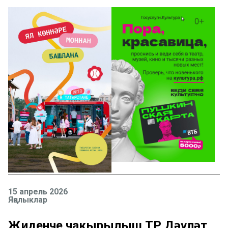
15 апрель 2026
Яңалыклар
Җиденче чакырылыш ТР Дәүләт