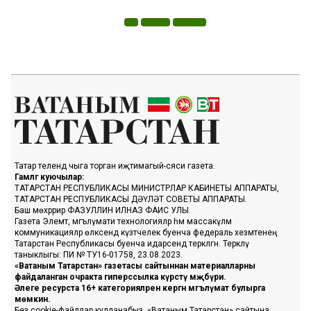
Татар телендә чыга торган иҗтимагый-сәяси газета.
Гамәлгә куючылар:
ТАТАРСТАН РЕСПУБЛИКАСЫ МИНИСТРЛАР КАБИНЕТЫ АППАРАТЫ,
ТАТАРСТАН РЕСПУБЛИКАСЫ ДӘҮЛӘТ СОВЕТЫ АППАРАТЫ.
Баш мөхәррир ФАЗУЛЛИН ИЛНАЗ ФАИС УЛЫ.
Газета Элемтә, мәгълүмати технологияләр һәм массакүләм
коммуникацияләр өлкәсендә күзәтчелек буенча федераль хезмәтенең
Татарстан Республикасы буенча идарәсендә теркәлгән. Теркәлү
таныклыгы: ПИ № ТУ16-01758, 23.08.2023.
«Ватаным Татарстан» газетасы сайтыннан материалларны
файдаланган очракта гиперссылка күрсәтү мәҗбүри.
Әлеге ресурста 16+ категорияләренә кергән мәгълүмат булырга
мөмкин.
Без cookie-файллар кулланабыз. «Ватаным Татарстан» сайтына