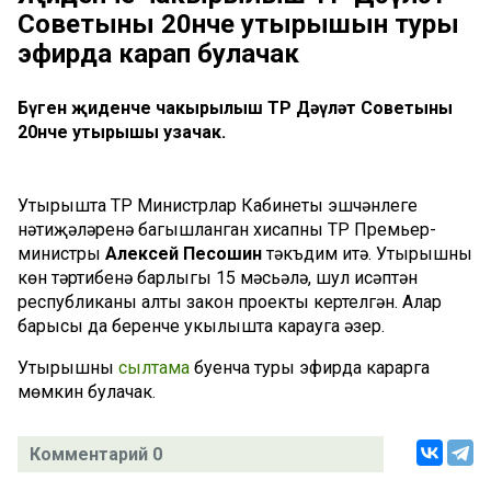
Советының 20нче утырышын туры
эфирда карап булачак
Бүген җиденче чакырылыш ТР Дәүләт Советының
20нче утырышы узачак.
Утырышта ТР Министрлар Кабинеты эшчәнлеге
нәтиҗәләренә багышланган хисапны ТР Премьер-
министры
Алексей Песошин
тәкъдим итә. Утырышның
көн тәртибенә барлыгы 15 мәсьәлә, шул исәптән
республиканың алты закон проекты кертелгән. Алар
барысы да беренче укылышта карауга әзер.
Утырышны
сылтама
буенча туры эфирда карарга
мөмкин булачак.
Комментарий 0