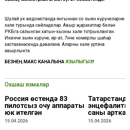
Шулай ук ведомствода янгыннан соң зыян күрүчеләрнең
хәле турында сөйләделәр. Авыр җәрәхәтләр белән
РКБга салынган хатын-кызның хәле тотрыкланган.
Икенче зыян күрүче, ир-ат, 7нче номерлы шәһәр
хастаханәсендә дәвалана. Аларның хәле уртача
авырлыкта.
БЕЗНЕҢ МАКС КАНАЛЫНА
ЯЗЫЛЫГЫЗ
!
Охшаш язмалар
Россия өстендә 83
Татарстанда
пилотсыз очу аппараты
энцефалиты
юк ителгән
саны арткан
15.04.2026
15.04.2026