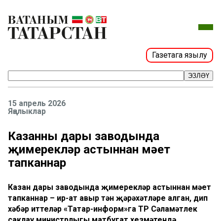
Газетага язылу
ЭЗЛӘҮ
15 апрель 2026
Яңалыклар
Казанның дары заводында
җимерекләр астыннан мәет
тапканнар
Казан дары заводында җимерекләр астыннан мәет
тапканнар – ир-ат авыр тән җәрәхәтләре алган, дип
хәбәр иттеләр «Татар-информ»га ТР Сәламәтлек
саклау министрлыгы матбугат хезмәтендә.