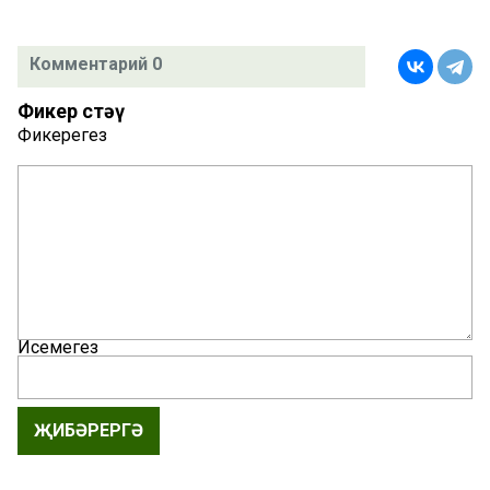
Комментарий 0
Фикер өстәү
Фикерегез
Исемегез
ҖИБӘРЕРГӘ