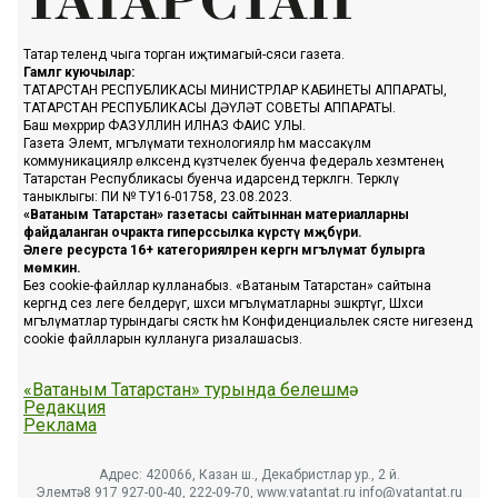
Татар телендә чыга торган иҗтимагый-сәяси газета.
Гамәлгә куючылар:
ТАТАРСТАН РЕСПУБЛИКАСЫ МИНИСТРЛАР КАБИНЕТЫ АППАРАТЫ,
ТАТАРСТАН РЕСПУБЛИКАСЫ ДӘҮЛӘТ СОВЕТЫ АППАРАТЫ.
Баш мөхәррир ФАЗУЛЛИН ИЛНАЗ ФАИС УЛЫ.
Газета Элемтә, мәгълүмати технологияләр һәм массакүләм
коммуникацияләр өлкәсендә күзәтчелек буенча федераль хезмәтенең
Татарстан Республикасы буенча идарәсендә теркәлгән. Теркәлү
таныклыгы: ПИ № ТУ16-01758, 23.08.2023.
«Ватаным Татарстан» газетасы сайтыннан материалларны
файдаланган очракта гиперссылка күрсәтү мәҗбүри.
Әлеге ресурста 16+ категорияләренә кергән мәгълүмат булырга
мөмкин.
Без cookie-файллар кулланабыз. «Ватаным Татарстан» сайтына
кергәндә сез әлеге белдерүгә, шәхси мәгълүматларны эшкәртүгә, Шәхси
мәгълүматлар турындагы сәясәткә һәм Конфиденциальлек сәясәте нигезендә
cookie файлларын куллануга ризалашасыз.
«Ватаным Татарстан» турында белешмә
Редакция
Реклама
Адрес: 420066, Казан ш., Декабристлар ур., 2 й.
Элемтә: 8 917 927-00-40, 222-09-70, www.vatantat.ru info@vatantat.ru