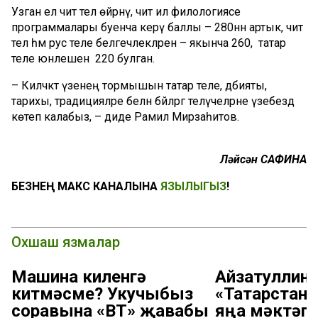
Узган ел чит тел өйрәнү, чит ил филологиясе
программалары буенча керү баллы – 280нән артык, чит
тел һәм рус теле белгечлекләренә – якынча 260, ә татар
теле юнәлешенә 220 булган.
– Киләчәктә үзенең тормышын татар теле, әдәбияты,
тарихы, традицияләре белән бәйләргә теләүчеләрне үзебездә
көтеп калабыз, – диде Рамил Мирзаһитов.
Ләйсән САФИНА
БЕЗНЕҢ МАКС КАНАЛЫНА
ЯЗЫЛЫГЫЗ
!
Охшаш язмалар
Машина киленгә
Айзатуллин:
китмәсме? Укучыбыз
«Татарстан
соравына «ВТ» җавабы
яңа мәктәп