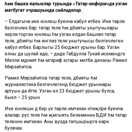
һәм башка яңалыклар турында «Татар-информ»да узган
матбугат очрашуында сөйләделәр.
– Елдагыча ике юнәлеш буенча кабул итәбез. Ике төрле
белгечлек бар: татар теле һәм әдәбияты укытучылары
әзерли торган юнәлеш һәм узган елдан башлап татар
теле, әдәбияты һәм инглиз теле укытучысы белгечлегенә
кабул итәбез. Барлыгы 25 бюджет урыны бар. Узган
елны да шулай иде, – диде Габдулла Тукай исемендәге
Милли мәдәният һәм мәгариф югары мәктәбе деканы Рамил
Мирзаһитов.
Рамил Мирзаһитов татар теле, әдәбияты һәм
журналистика белгечлегендә бюджет урыннары
артуын да әйтте. Узган ел 23 бюджет урыны булса,
быел – 25 урын.
Ике юнәлешкә дә бер үк төрле имтихан нәтиҗәләре буенча
алалар: рус теле һәм җәмгыять белеменнән БДИ һәм татар
теленнән имтихан. Аны вузда тапшырырга кирәк
булачак.