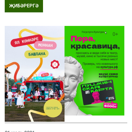
ҖИБӘРЕРГӘ