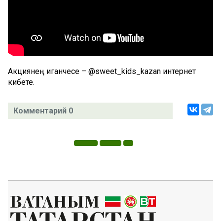
Акциянең иганәчесе – @sweet_kids_kazan интернет
кибете.
Комментарий 0