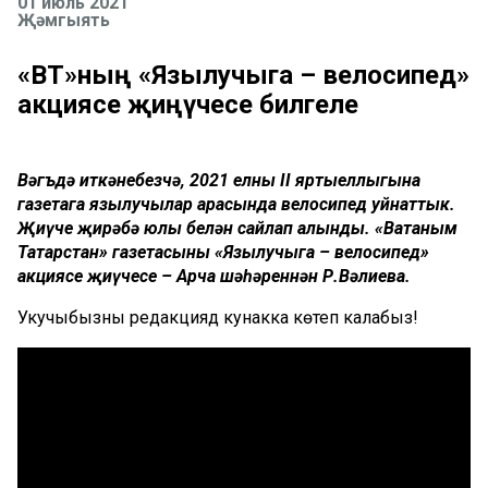
01 июль 2021
Җәмгыять
«ВТ»ның «Язылучыга – велосипед»
акциясе җиңүчесе билгеле
Вәгъдә иткәнебезчә, 2021 елның II яртыеллыгына
газетага язылучылар арасында велосипед уйнаттык.
Җиңүче җирәбә юлы белән сайлап алынды. «Ватаным
Татарстан» газетасының «Язылучыга – велосипед»
акциясе җиңүчесе – Арча шәһәреннән Р.Вәлиева.
Укучыбызны редакциядә кунакка көтеп калабыз!