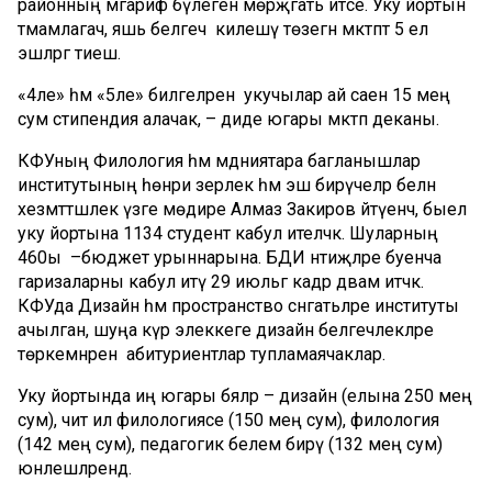
районның мәгариф бүлегенә мөрәҗәгать итәсе. Уку йортын
тәмамлагач, яшь белгеч килешү төзегән мәктәптә 5 ел
эшләргә тиеш.
«4ле» һәм «5ле» билгеләренә укучылар ай саен 15 мең
сум стипендия алачак, – диде югары мәктәп деканы.
КФУның Филология һәм мәдәниятара багланышлар
институтының һөнәри әзерлек һәм эш бирүчеләр белән
хезмәттәшлек үзәге мөдире Алмаз Закиров әйтүенчә, быел
уку йортына 1134 студент кабул ителәчәк. Шуларның
460ы –бюджет урыннарына. БДИ нәтиҗәләре буенча
гаризаларны кабул итү 29 июльгә кадәр дәвам итәчәк.
КФУда Дизайн һәм пространство сәнгатьләре институты
ачылган, шуңа күрә элеккеге дизайн белгечлекләре
төркемнәренә абитуриентлар тупламаячаклар.
Уку йортында иң югары бәяләр – дизайн (елына 250 мең
сум), чит ил филологиясе (150 мең сум), филология
(142 мең сум), педагогик белем бирү (132 мең сум)
юнәлешләрендә.