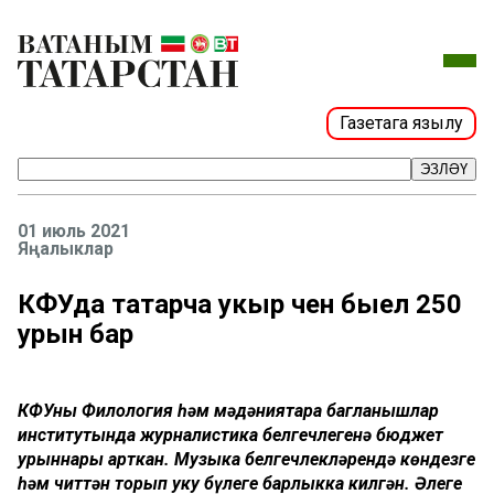
Газетага язылу
ЭЗЛӘҮ
01 июль 2021
Яңалыклар
КФУда татарча укыр өчен быел 250
урын бар
КФУның Филология һәм мәдәниятара багланышлар
институтында журналистика белгечлегенә бюджет
урыннары арткан. Музыка белгечлекләрендә көндезге
һәм читтән торып уку бүлеге барлыкка килгән. Әлеге