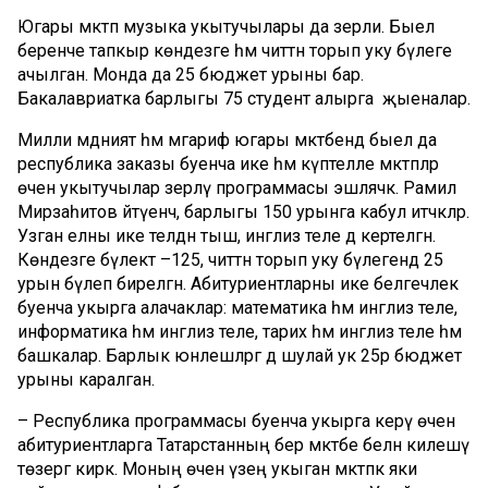
Югары мәктәп музыка укытучылары да әзерли. Быел
беренче тапкыр көндезге һәм читтән торып уку бүлеге
ачылган. Монда да 25 бюджет урыны бар.
Бакалавриатка барлыгы 75 студент алырга җыеналар.
Милли мәдәният һәм мәгариф югары мәктәбендә быел да
республика заказы буенча ике һәм күптелле мәктәпләр
өчен укытучылар әзерләү программасы эшләячәк. Рамил
Мирзаһитов әйтүенчә, барлыгы 150 урынга кабул итәчәкләр.
Узган елны ике телдән тыш, инглиз теле дә кертелгән.
Көндезге бүлектә –125, читтән торып уку бүлегендә 25
урын бүлеп бирелгән. Абитуриентларны ике белгечлек
буенча укырга алачаклар: математика һәм инглиз теле,
информатика һәм инглиз теле, тарих һәм инглиз теле һәм
башкалар. Барлык юнәлешләргә дә шулай ук 25әр бюджет
урыны каралган.
– Республика программасы буенча укырга керү өчен
абитуриентларга Татарстанның бер мәктәбе белән килешү
төзергә кирәк. Моның өчен үзең укыган мәктәпкә яки