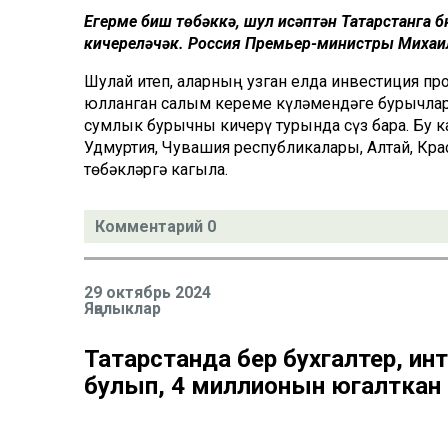
Егерме биш төбәккә, шул исәптән Татарстанга
кичереләчәк. Россия Премьер-министры Михаил
Шулай итеп, аларның узган елда инвестиция 
юлланган салым кереме күләмендәге бурычлар
сумлык бурычны кичерү турында сүз бара. Бу ка
Удмуртия, Чувашия республикалары, Алтай, Кра
төбәкләргә кагыла.
Комментарий 0
29 октябрь 2024
Яңалыклар
Татарстанда бер бухгалтер, ин
булып, 4 миллионын югалткан