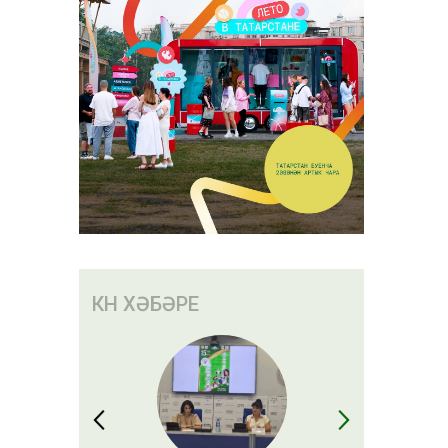
КӨН ХӘБӘРЕ