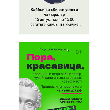
Кайбычка «Кичке уен»га
чакыралар
15 август көнне 15.00
сәгатьтә Кайбычта «Кичке
уен» республика фестивале
узачак. Анда республиканың
нәсендә
Апас, Буа, Арча, Кукмара
кебек унлап районыннан һәм
күрше Чувашия, Мари Эл
республикаларыннан иҗат
коллективлары катнаша.