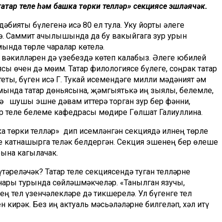
тар теле һәм башка төрки телләр» секциясе эшләячәк.
әдәбияты бүлегенә исә 80 ел тула. Уку йорты әлеге
ә. Саммит ачылышында да бу вакыйгага зур урын
мында төрле чаралар көтелә.
 вәкилләрен дә үзебездә көтеп калабыз. Әлеге юбилей
ясы өчен дә мөһим. Татар филологиясе бүлеге, соңрак татар
ты, бүген исә Г. Тукай исемендәге милли мәдәният һәм
мында татар дөньясына, җәмгыятькә иң зыялы, белемле,
дә шушы эшне дәвам иттерә торган зур бер фәнни,
ар теле белеме кафедрасы мөдире Гөлшат Галиуллина.
ка төрки телләр» дип исемләнгән секциядә илнең төрле
ше катнашырга теләк белдергән. Секция эшенең бер өлеше
рына кагылачак.
әреләчәк? Татар теле секциясендә туган телләрне
нары турында сөйләшмәкчеләр. «Танылган язучы,
ң тел үзенчәлекләре дә тикшерелә. Ул бүгенге тел
кирәк. Без иң актуаль мәсьәләләрне билгеләп, хәл итү