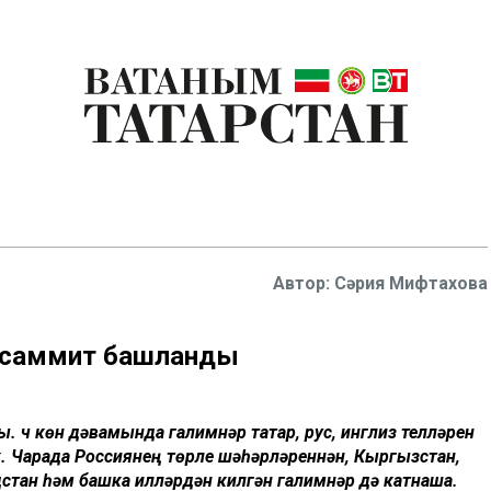
Сәрия Мифтахова
к саммит башланды
 Өч көн дәвамында галимнәр татар, рус, инглиз телләрен
. Чарада Россиянең төрле шәһәрләреннән, Кыргызстан,
дстан һәм башка илләрдән килгән галимнәр дә катнаша.