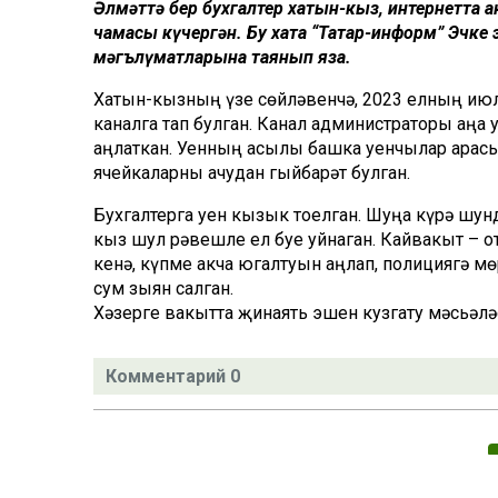
Әлмәттә бер бухгалтер хатын-кыз, интернетта 
чамасы күчергән. Бу хата “Татар-информ” Эчк
мәгълүматларына таянып яза.
Хатын-кызның үзе сөйләвенчә, 2023 елның июл
каналга тап булган. Канал администраторы аңа 
аңлаткан. Уенның асылы башка уенчылар арасын
ячейкаларны ачудан гыйбарәт булган.
Бухгалтерга уен кызык тоелган. Шуңа күрә шун
кыз шул рәвешле ел буе уйнаган. Кайвакыт – о
кенә, күпме акча югалтуын аңлап, полициягә м
сум зыян салган.
Хәзерге вакытта җинаять эшен кузгату мәсьәләс
Комментарий 0