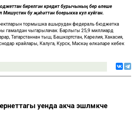
 бюджеттан бирелгән кредит бурычының бер өлеше
 Мишустин бу җәһәттән боерыкка кул куйган.
проектларын тормышка ашырудан федераль бюджетка
ы гамәлдән чыгарылачак. Барлыгы 25,9 миллиард
рар, Татарстаннан тыш, Башкортстан, Карелия, Хакасия,
снодар крайлары, Калуга, Курск, Мәскәү өлкәләре кебек
тернеттагы уенда акча эшләмәкче