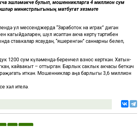
акча эшләмәкче булып, мошенникларга 4 миллион сум
е эшләр министрлыгының матбугат хезмәте
ендә ул мессенджерда “Заработок на играх” дигән
уен кагыйдәләрен, шул исәптән акча кертү тәртибен
да ставкалар ясаудан, “яшеренгән” саннарны белеп,
дук 1200 сум күләмендә беренчел взнос керткән. Хатын-
ткан, кайвакыт – оттырган. Барлык саклык акчасы беткәч
өрәҗәгать иткән. Мошенниклар аңа барлыгы 3,6 миллион
е хәл ителә.