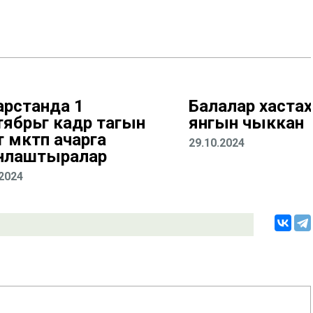
арстанда 1
Балалар хастаха
ябрьгә кадәр тагын
янгын чыккан
 мәктәп ачарга
29.10.2024
нлаштыралар
.2024