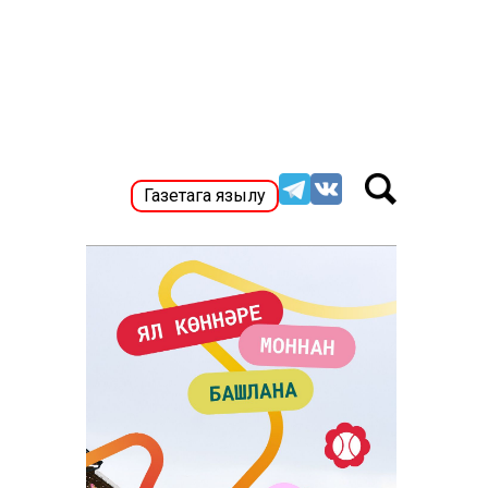
Газетага язылу