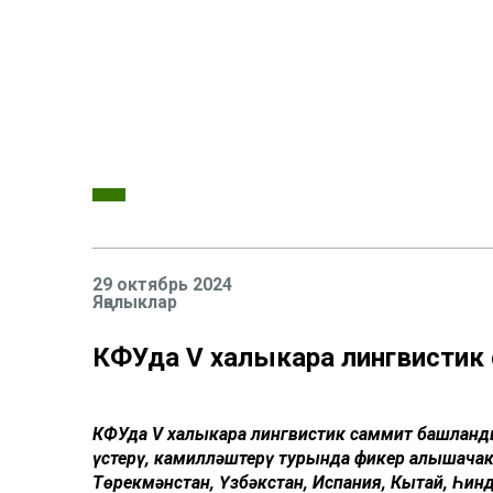
29 октябрь 2024
Яңалыклар
КФУда V халыкара лингвисти
КФУда V халыкара лингвистик саммит башланды.
үстерү, камилләштерү турында фикер алышачак
Төрекмәнстан, Үзбәкстан, Испания, Кытай, Һин