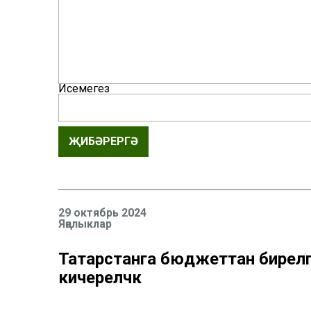
Исемегез
ҖИБӘРЕРГӘ
29 октябрь 2024
Яңалыклар
Татарстанга бюджеттан бирел
кичереләчәк