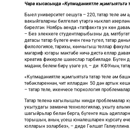
Чара кысасында «Күпмәдәниятле җәмгыятьтә та
Быел университет оешуга – 220, татар теле һәм 
вакыйгаларны билгеләп үтәргә ныклап әзерлән
бирелгән. Ноябрь аенда «татфак»та ун көн дәва
– Без элеккеге студентларыбызны да, матбугат
датасы татар бүлеге өчен генә түгел, татар дөнь
филологиясе, тарихы, көнчыгыш телләр факульте
мәгариф югары мәктәбе ничә дистә еллар дәва
креатив фикерле шәхесләр тәрбияләде. Бүген 
мәдәни, белем бирү үзәге ул, – ди КФУның тат
«Күпмәдәниятле җәмгыятьтә татар теле һәм баш
төбәкләреннән, чит илләрдән 50 дән артык ке
– татар теле, икенчесе тюркология проблемала
Татар теленә кагылышлы нинди проблемалар күт
укытудагы заманча технологияләр, укыту алым
шагыйрьләр белән бергә, бүгенге яшь әдипләрне
торышын, аның үсеш юнәлешләрен күрсәтү өчен 
юлларын эзләрбез», – диде Гөлшат Галиуллина.