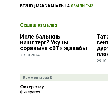
БЕЗНЕҢ МАКС КАНАЛЫНА
ЯЗЫЛЫГЫЗ
!
Охшаш язмалар
Исле балыкны
Тат
нишләтергә? Укучы
сент
соравына «ВТ» җавабы
дүрт
пла
29.10.2024
29.10
Комментарий 0
Фикер өстәү
Фикерегез