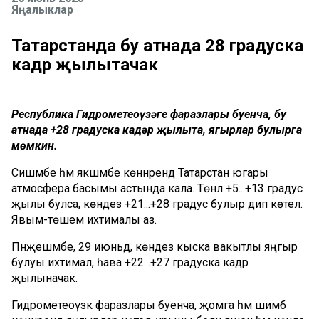
Яңалыклар
Татарстанда бу атнада 28 градуска
кадәр җылытачак
Республика Гидрометеоүзәге фаразлары буенча, бу
атнада +28 градуска кадәр җылыта, яңгырлар булырга
мөмкин.
Сишәмбе һәм якшәмбе көннәрендә Татарстан югары
атмосфера басымы астында кала. Төнлә +5...+13 градус
җылы булса, көндез +21...+28 градус булыр дип көтелә.
Явым-төшем ихтималы аз.
Пәнҗешәмбе, 29 июньдә, көндез кыска вакытлы яңгыр
булуы ихтимал, һава +22...+27 градуска кадәр
җылыначак.
Гидрометеоүзәк фаразлары буенча, җомга һәм шимбә