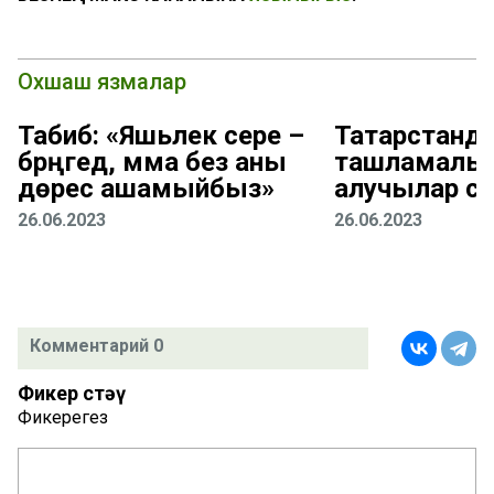
Охшаш язмалар
Табиб: «Яшьлек сере –
Татарстанд
бәрәңгедә, әмма без аны
ташламалы 
дөрес ашамыйбыз»
алучылар са
26.06.2023
26.06.2023
Комментарий 0
Фикер өстәү
Фикерегез