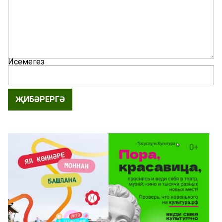
Исемегез
ҖИБӘРЕРГӘ