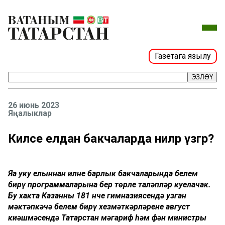
Газетага язылу
ЭЗЛӘҮ
26 июнь 2023
Яңалыклар
Киләсе елдан бакчаларда ниләр үзгәрә?
Яңа уку елыннан илнең барлык бакчаларында белем
бирү программаларына бер төрле таләпләр куелачак.
Бу хакта Казанның 181 нче гимназиясендә узган
мәктәпкәчә белем бирү хезмәткәрләренең август
киңәшмәсендә Татарстан мәгариф һәм фән министры