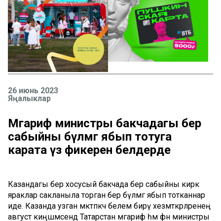
26 июнь 2023
Яңалыклар
Мәгариф министры бакчадагы бер
сабыйны бүлмәгә ябып тотуга
карата үз фикерен белдерде
Казандагы бер хосусый бакчада бер сабыйны кирәк
яраклар сакланыла торган бер бүлмәгә ябып тотканнар
иде. Казанда узган мәктәпкәчә белем бирү хезмәткәрләренең
август киңәшмәсендә Татарстан мәгариф һәм фән министры