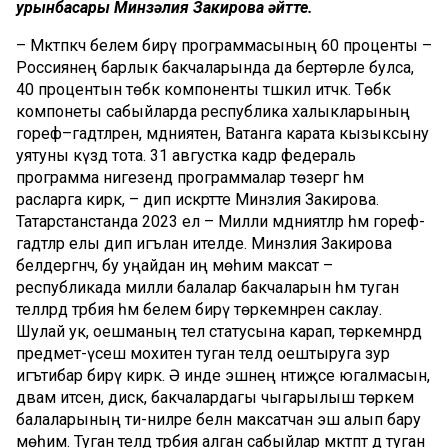
урынбасары Минзәлия Закирова әйтте.
– Мәктәпкәчә белем бирү программасының 60 проценты –
Россиянең барлык бакчаларында да бертөрле булса, ә
40 процентын төбәк компоненты тәшкил итәчәк. Төбәк
компонеты сабыйларда республика халыкларының
гореф–гадәтләренә, мәдәниятенә, Ватанга карата кызыксыну
уятуны күздә тота. 31 августка кадәр федераль
программа нигезендә программалар төзергә һәм
расларга кирәк, – дип искәртте Минзәлия Закирова.
Татарстанстанда 2023 ел – Милли мәдәниятләр һәм гореф-
гадәтләр елы дип игълан ителде. Минзәлия Закирова
белдергәнчә, бу уңайдан иң мөһим максат –
республикада милли балалар бакчаларын һәм туган
телләрдә тәрбия һәм белем бирү төркемнәрен саклау.
Шулай ук, оешманың тел статусына карап, төркемнәрдә
предмет-үсеш мохитен туган телдә оештыруга зур
игътибар бирү кирәк. Ә инде эшнең нәтиҗәсе югалмасын,
дәвам итсен, дисәк, бакчалардагы чыгарылыш төркем
балаларының әти-әниләре белән максатчан эш алып бару
мөһим. Туган телдә тәрбия алган сабыйлар мәктәптә дә туган