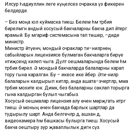
Илсур Һадиуллин әлеге күңелсез очракка үз фикерен
белдерде.
– Без моңа юл куймаска тиеш. Белем һәм тәрбия
бирелмәгән андый хосусый бакчаларны бакча дип әйтергә
ярамый. Бу мәгариф системасына тап төшерә, –диде
министр.
Министр әйтүенчә, мондый очраклар әти–әниләрнең
сабыйларын лицензиясе булмаган бакчаларга бирүе
нәтиҗәсендә килеп чыга. Дәүләт оешмаларында белем һәм
тәрбия бирелә. Ә мондый бакчаларда балаларны карап
тору гына каралган. Бу – икесе ике әйбер. Әти-әниләр
балаларын калдырып китәләр, анда ашата–эчертәләр, әмма
тәрбия мохите юк. Димәк, без балаларны саклап торырга
гына калдырган булып чыгабыз.
Хосусый оешмалар лицензия алу өчен мөрәҗәгать итәргә
тиеш. Ә моның өчен бакчада барлык шартлар да
тудырылу шарт. Анда белгечләр дә, ашханә дә,
видеокамера һәм башкасы булырга тиеш. Хосусый
бакча оештыру зур җаваплылык дигән сүз.