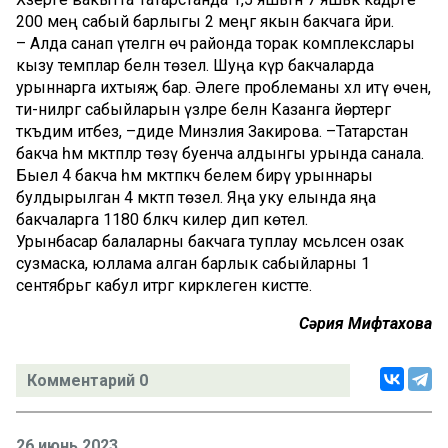
200 мең сабый барлыгы 2 меңгә якын бакчага йри.
– Алда санап үтелгән өч районда торак комплекслары
кызу темплар белән төзелә. Шуңа күрә бакчаларда
урыннарга ихтыяҗ бар. Әлеге проблеманы хәл итү өчен,
әти-әниләргә сабыйларын үзләре белән Казанга йөртергә
тәкъдим итәбез, –диде Минзәлия Закирова. –Татарстан
бакча һәм мәктәпләр төзү буенча алдынгы урында санала.
Быел 4 бакча һәм мәктәпкәчә белем бирү урыннары
булдырылган 4 мәктәп төзелә. Яңа уку елында яңа
бакчаларга 1180 бәләкәч килер дип көтелә.
Урынбасар балаларны бакчага туплау мәсьәләсен озак
сузмаска, юллама алган барлык сабыйларны 1
сентябрьгә кабул итәргә кирәклеген кисәтте.
Сәрия Мифтахова
Комментарий 0
26 июнь 2023