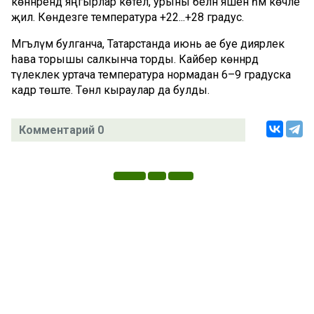
көннәрендә яңгырлар көтелә, урыны белән яшен һәм көчле
җил. Көндезге температура +22...+28 градус.
Мәгълүм булганча, Татарстанда июнь ае буе диярлек
һава торышы салкынча торды. Кайбер көннәрдә
тәүлеклек уртача температура нормадан 6–9 градуска
кадәр төште. Төнлә кыраулар да булды.
Комментарий 0