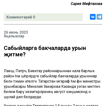
Сәрия Мифтахова
Комментарий 0
26 июнь 2023
Яңалыклар
Сабыйларга бакчаларда урын
җитәме?
Лаеш, Питрәч, Биектау районнарыннан кала барлык
район һәм шәһәрләрдәге сабыйлар бакчаларда урынннар
белән тәэмин ителгән. Татарстан мәгариф һәм фән министры
урынбасары Минзәлия Закирова Казанда узган мәктәпкәчә
белем бирү хезмәткәрләренең август киңәшмәсендә әнә
шулай дип белдерде.
Хәзерге вакытта Татарстанда 1,5 яшьтән 7 яшькә кадәрге