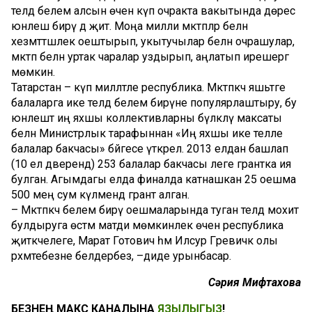
телдә белем алсын өчен күп очракта вакытында дөрес
юнәлеш бирү дә җитә. Моңа милли мәктәпләр белән
хезмәттәшлек оештырып, укытучылар белән очрашулар,
мәктәп белән уртак чаралар уздырып, аңлатып ирешергә
мөмкин.
Татарстан – күп милләтле республика. Мәктәпкәчә яшьтәге
балаларга ике телдә белем бирүне популярлаштыру, бу
юнәлештә иң яхшы коллективларны бүләкләү максаты
белән Министрлык тарафыннан «Иң яхшы ике телле
балалар бакчасы» бәйгесе үткәрелә. 2013 елдан башлап
(10 ел дәверендә) 253 балалар бакчасы әлеге грантка ия
булган. Агымдагы елда финалда катнашкан 25 оешма
500 мең сум күләмендә грант алган.
– Мәктәпкәчә белем бирү оешмаларында туган телдә мохит
булдыруга өстәмә матди мөмкинлек өчен республика
җитәкчелеге, Марат Готович һәм Илсур Гәрәевичкә олы
рәхмәтебезне белдерәбез, –диде урынбасар.
Сәрия Мифтахова
БЕЗНЕҢ МАКС КАНАЛЫНА
ЯЗЫЛЫГЫЗ
!