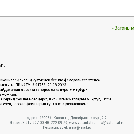
«Ватаным
АТЫ,
икацияләр өлкәсендә күзәтчелек буенча федераль хезмәтенең
таныклыгы: ПИ № ТУ16-01758, 23.08.2023.
йдаланган очракта гиперссылка күрсәтү мәҗбүри.
га мөмкин.
ргәндә сез әлеге белдерүгә, шәхси мәгълүматларны эшкәртүгә, Шәхси
 нигезендә cookie файлларын куллануга ризалашасыз.
Адрес: 420066, Казан ш., Декабристлар ур., 2 й.
Элемтә: 8 917 927-00-40, 222-09-70, www.vatantat.ru info@vatantat.ru
Реклама: vtreklama@mail.ru