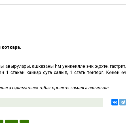
 коткара.
ы авырулары, ашказаны һәм уникеилле эчәк җәрәхәте, гастрит,
 1 стакан кайнар суга салып, 1 сәгать төнәтергә. Көненә өч
 кешегә сәламәтлек» төбәк проекты гамәлгә ашырыла.