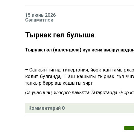
15 июнь 2026
Сәламәтлек
Тырнак гөл булыша
Тырнак гөл (календула) күп кенә авырулардан
– Салкын тигәндә, гипертония, йөрәк-кан тамырлар
колит булганда, 1 аш кашыгы тырнак гөл чәчәген
тапкыр берәр аш кашыгы эчәргә.
Сүз уңаеннан, хәзерге вакытта Татарстанда «Һәр
Комментарий 0