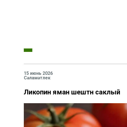
15 июнь 2026
Сәламәтлек
Ликопин яман шештән саклый