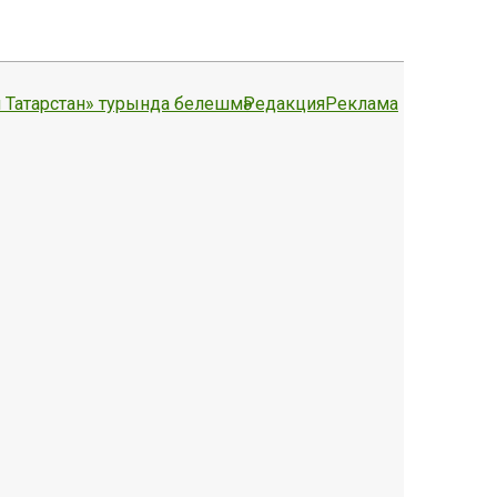
 Татарстан» турында белешмә
Редакция
Реклама