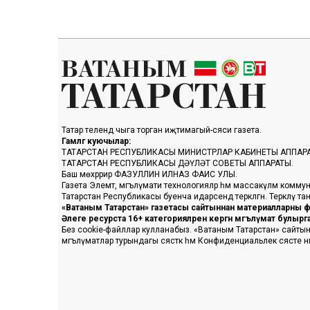
Татар телендә чыга торган иҗтимагый-сәяси газета.
Гамәлгә куючылар:
ТАТАРСТАН РЕСПУБЛИКАСЫ МИНИСТРЛАР КАБИНЕТЫ АППАР
ТАТАРСТАН РЕСПУБЛИКАСЫ ДӘҮЛӘТ СОВЕТЫ АППАРАТЫ.
Баш мөхәррир ФАЗУЛЛИН ИЛНАЗ ФАИС УЛЫ.
Газета Элемтә, мәгълүмати технологияләр һәм массакүләм коммун
Татарстан Республикасы буенча идарәсендә теркәлгән. Теркәлү 
«Ватаным Татарстан» газетасы сайтыннан материалларны фа
Әлеге ресурста 16+ категорияләренә кергән мәгълүмат булыр
Без cookie-файллар кулланабыз. «Ватаным Татарстан» сайтына ке
мәгълүматлар турындагы сәясәткә һәм Конфиденциальлек сәясәте