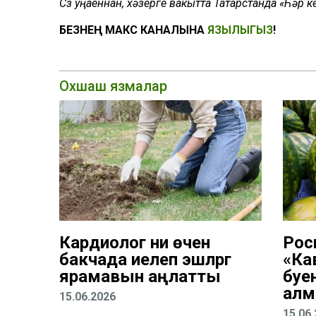
Сүз уңаеннан, хәзерге вакытта Татарстанда «Һәр
БЕЗНЕҢ МАКС КАНАЛЫНА
ЯЗЫЛЫГЫЗ
!
Охшаш язмалар
Кардиолог ни өчен
Рос
бакчада иелеп эшләргә
«Ка
ярамавын аңлатты
буе
алм
15.06.2026
15.06