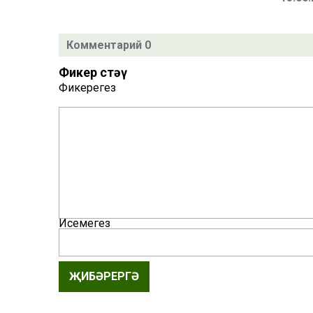
Комментарий 0
Фикер өстәү
Фикерегез
Исемегез
ҖИБӘРЕРГӘ