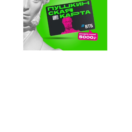
мие
к белергә?
бы