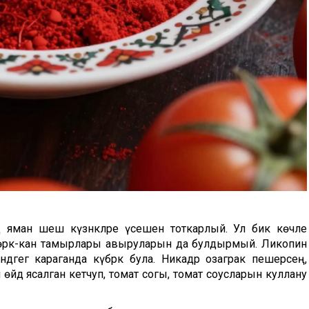
 яман шеш күзәнәкләре үсешен тоткарлый. Ул бик көчле
 йөрәк-кан тамырлары авыруларын да булдырмый. Ликопин
дәгегә караганда күбрәк була. Никадәр озаграк пешерәсең,
 өйдә ясалган кетчуп, томат согы, томат соусларын куллану