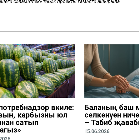
 кешегә сәламәтлек» төбәк проекты гамәлгә ашырыла.
потребнадзор вәкиле:
Баланың баш 
вын, карбызны юл
селкенүен ниче
ннан сатып
– Табиб җава
агыз»
15.06.2026
.2026