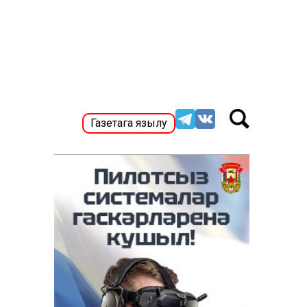
Газетага язылу