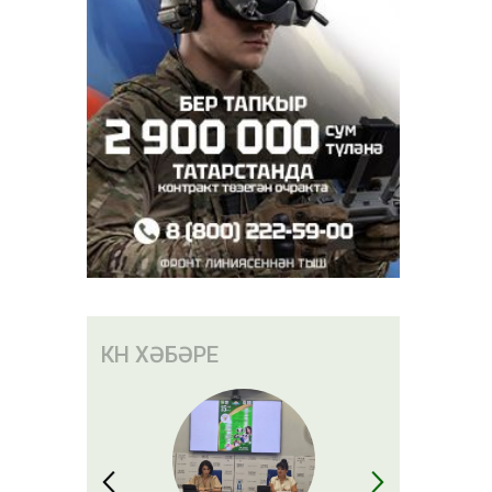
КӨН ХӘБӘРЕ