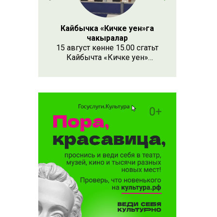
Кайбычка «Кичке уен»га
чакыралар
15 август көнне 15.00 сәгатьтә
Кайбычта «Кичке уен»
республика фестивале
узачак. Анда республиканың
Апас, Буа, Арча, Кукмара
кебек унлап районыннан һәм
күрше Чувашия, Мари Эл
республикаларыннан иҗат
коллективлары катнаша.