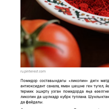
ru.pinterest.com
Помидор составындагы «ликопин» дигән матдә
антиоксидант санала, яман шешне генә түгел,
термик эшкәртү узган помидорда яңа өзелгәнен
ликопин да шулкадәр күбрәк туплана. Шунлыктан
да файдалы.