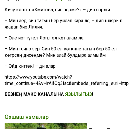
Кияү кәләштән: «Хәмитова, син әзерме?» – дип сорый.
– Мин әзер, син тагын бер уйлап кара әле, – дип шаярып
җавап бирә Лилия.
– Әле иртә түгел. Ярты ел көтә алам әле.
– Мин точно әзер. Син 50 ел көткәнне тагын бер 50 ел
көтәрсең дисеңме? Мин алай булдыра алмыйм.
– Әйдә киттек! – ди алар.
https://www.youtube.com/watch?
time_continue=4&v=lrAifQq3Iac&embeds_referring_euri=h
БЕЗНЕҢ МАКС КАНАЛЫНА
ЯЗЫЛЫГЫЗ
!
Охшаш язмалар