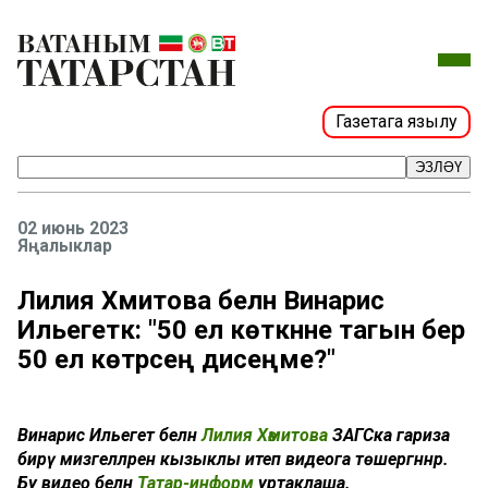
Газетага язылу
ЭЗЛӘҮ
02 июнь 2023
Яңалыклар
Лилия Хәмитова белән Винарис
Ильегеткә: "50 ел көткәнне тагын бер
50 ел көтәрсең дисеңме?"
Винарис Ильегет белән
Лилия Хәмитова
ЗАГСка гариза
бирү мизгелләрен кызыклы итеп видеога төшергәннәр.
Бу видео белән
Татар-информ
уртаклаша.