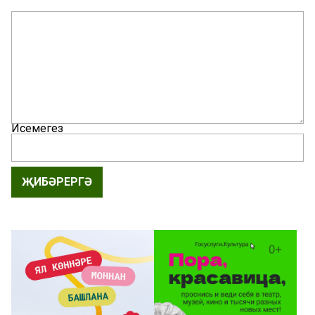
Исемегез
ҖИБӘРЕРГӘ