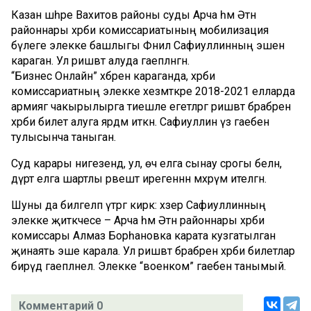
Казан шәһәре Вахитов районы суды Арча һәм Әтнә
районнары хәрби комиссариатының мобилизация
бүлеге элекке башлыгы Фәнил Сафиуллинның эшен
караган. Ул ришвәт алуда гаепләнгән.
“Бизнес Онлайн” хәбәренә караганда, хәрби
комиссариатның элекке хезмәткәре 2018-2021 елларда
армиягә чакырылырга тиешле егетләргә ришвәт бәрабәренә
хәрби билет алуга ярдәм иткән. Сафиуллин үз гаебен
тулысынча таныган.
Суд карары нигезендә, ул, өч елга сынау срогы белән,
дүрт елга шартлы рәвештә ирегеннән мәхрүм ителгән.
Шуны да билгеләп үтәргә кирәк: хәзер Сафиуллинның
элекке җитәкчесе – Арча һәм Әтнә районнары хәрби
комиссары Алмаз Борһановка карата кузгатылган
җинаять эше карала. Ул ришвәт бәрабәренә хәрби билетлар
бирүдә гаепләнелә. Элекке “военком” гаебен танымый.
Комментарий 0