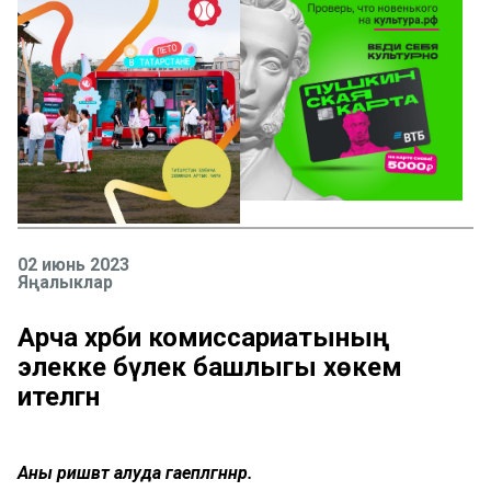
02 июнь 2023
Яңалыклар
Арча хәрби комиссариатының
элекке бүлек башлыгы хөкем
ителгән
Аны ришвәт алуда гаепләгәннәр.