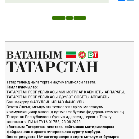
Татар телендә чыга торган иҗтимагый-сәяси газета.
Гамәлгә куючылар:
ТАТАРСТАН РЕСПУБЛИКАСЫ МИНИСТРЛАР КАБИНЕТЫ АППАРАТЫ,
ТАТАРСТАН РЕСПУБЛИКАСЫ ДӘҮЛӘТ СОВЕТЫ АППАРАТЫ.
Баш мөхәррир ФАЗУЛЛИН ИЛНАЗ ФАИС УЛЫ.
Газета Элемтә, мәгълүмати технологияләр һәм массакүләм
коммуникацияләр өлкәсендә күзәтчелек буенча федераль хезмәтенең
Татарстан Республикасы буенча идарәсендә теркәлгән. Теркәлү
таныклыгы: ПИ № ТУ16-01758, 23.08.2023.
«Ватаным Татарстан» газетасы сайтыннан материалларны
файдаланган очракта гиперссылка күрсәтү мәҗбүри.
Әлеге ресурста 16+ категорияләренә кергән мәгълүмат булырга