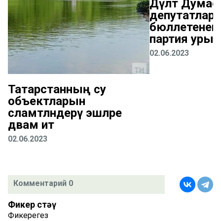
Дәүләт Дума
депутатлары
бюллетенендә
партия урын
02.06.2023
Татарстанның су
объектларын
сәламәтләндерү эшләре
дәвам итә
02.06.2023
Комментарий 0
Фикер өстәү
Фикерегез