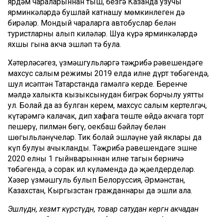
ярдәм чараларыннан тыш, безгә Казанда узучы
ярминкәләрдә бушлай катнашу мөмкинлеген дә
бирәләр. Мондый чараларга автобуслар белән
туристларны алып киләләр. Шуңа күрә ярминкәләрдә
яхшы гына акча эшләп тә була.
Хәтерләсәгез, үзмәшгульләргә тәҗрибә рәвешендәге
махсус салым режимы 2019 елда илнең дүрт төбәгендә,
шул исәптән Татарстанда гамәлгә керде. Беренче
мәлдә халыкта кызыксынудан бигрәк борчылу уятты
ул. Болай да аз булган керем, махсус салым кертелгәч,
күтәрәмгә калачак, дип хафага төште өйдә акчага торт
пешерү, пилмән бөгү, оекбаш бәйләү белән
шөгыльләнүчеләр. Тик болай эшләүнең уңай яклары да
күп булуы ачыкланды. Тәҗрибә рәвешендәге эшне
2020 елның 1 гыйнварыннан илнең тагын берничә
төбәгендә, ә соңрак ил күләмендә дә җәелдерделәр.
Хәзер үзмәшгуль булып Белоруссия, Әрмәнстан,
Казахстан, Кыргызстан гражданнары да эшли ала.
Эшләүдән, хезмәт күрсәтүдән, товар сатудан кергән акчадан