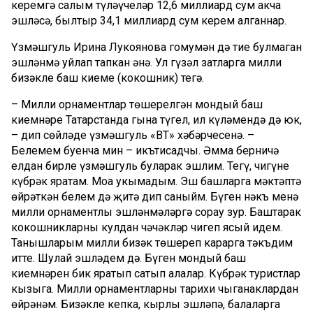
керемгә салым түләүчеләр 12,6 миллиард сум акча
эшләсә, былтыр 34,1 миллиард сум керем алганнар.
Үзмәшгуль Ирина Лукоянова гомумән дә тиңе булмаган
эшләнмә уйлап тапкан әнә. Ул гүзәл затларга милли
бизәкле баш киеме (кокошник) тегә.
– Милли орнаментлар төшерелгән мондый баш
киемнәре Татарстанда гына түгел, ил күләмендә дә юк,
– дип сөйләде үзмәшгуль «ВТ» хәбәрчесенә. –
Белемем буенча мин – икътисадчы. Әмма берничә
елдан бирле үзмәшгуль буларак эшлим. Тегү, чигүне
күбрәк яратам. Моңа укымадым. Эш башларга мәктәптә
өйрәткән белем дә җитә дип саныйм. Бүген нәкъ менә
милли орнаментлы эшләнмәләргә сорау зур. Баштарак
кокошникларны кулдан чәчәкләр чигеп ясый идем.
Танышларым милли бизәк төшереп карарга тәкъдим
итте. Шулай эшләдем дә. Бүген мондый баш
киемнәрен бик яратып сатып алалар. Күбрәк туристлар
кызыга. Милли орнаментларны тарихи чыганаклардан
өйрәнәм. Бизәкле кепка, кырлы эшләпә, балаларга