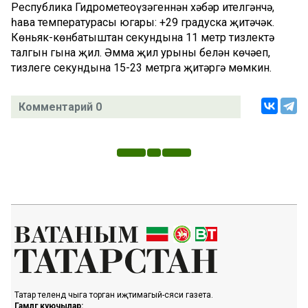
Республика Гидрометеоүзәгеннән хәбәр ителгәнчә,
һава температурасы югары: +29 градуска җитәчәк.
Көньяк-көнбатыштан секундына 11 метр тизлектә
талгын гына җил. Әмма җил урыны белән көчәеп,
тизлеге секундына 15-23 метрга җитәргә мөмкин.
Комментарий 0
Татар телендә чыга торган иҗтимагый-сәяси газета.
Гамәлгә куючылар: