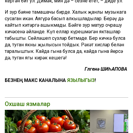
кергән бит ул. Димәк, мин дә – сезнең егет, – диде ул.
Иң зур бәяне тамашачы бирде. Халык җанлы музыкага
сусаган икән. Аягүрә басып алкышладылар. Берәү дә
кайтып китәргә ашыкмады. Бәйге зур матур очрашу
кичәсенә әйләнде. Күп еллар күрешмәгән якташлар
табышты. Сөйләшеп сүзләр бетмәде. Бер кичкә булса
да, туган якның җылысын тойдык. Рәхәт хисләр белән
таралыштык. Кайда гына булса да, кайда гына йөрсә
дә, туган ягы кирәк кешегә!
Гөлгенә ШИҺАПОВА
БЕЗНЕҢ МАКС КАНАЛЫНА
ЯЗЫЛЫГЫЗ
!
Охшаш язмалар