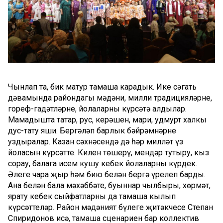
Чынлап та, бик матур тамаша карадык. Ике сәгать
дәвамында райондагы мәдәни, милли традицияләрне,
гореф-гадәтләрне, йолаларны күрсәтә алдылар.
Мамадышта татар, рус, керәшен, мари, удмурт халкы
дус-тату яши. Бергәләп барлык бәйрәмнәрне
уздыралар. Казан сәхнәсендә дә һәр милләт үз
йоласын күрсәтте. Килен төшерү, мендәр тутыру, кыз
сорау, балага исем кушу кебек йолаларны күрдек.
Әлеге чара җыр һәм бию белән бергә үрелеп барды.
Ана белән бала мәхәббәте, буыннар чылбыры, хөрмәт,
ярату кебек сыйфатларны да тамаша кылып
күрсәттеләр. Район мәдәният бүлеге җитәкчесе Степан
Спиридонов исә, тамаша сценариен бар коллектив