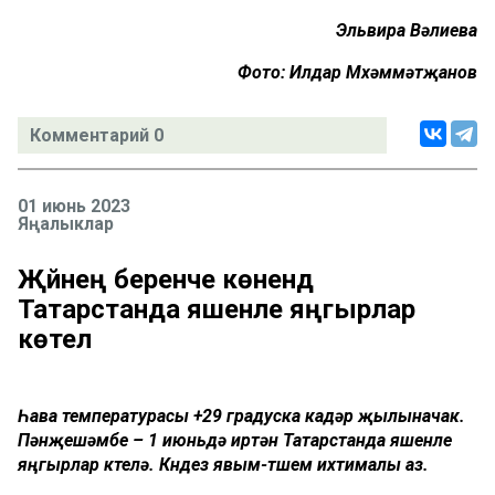
Эльвира Вәлиева
Фото: Илдар Мөхәммәтҗанов
Комментарий 0
01 июнь 2023
Яңалыклар
Җәйнең беренче көнендә
Татарстанда яшенле яңгырлар
көтелә
Һава температурасы +29 градуска кадәр җылыначак.
Пәнҗешәмбе – 1 июньдә иртән Татарстанда яшенле
яңгырлар көтелә. Көндез явым-төшем ихтималы аз.