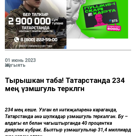
01 июнь 2023
Җәмгыять
Тырышкан таба! Татарстанда 234
мең үзмәшгуль теркәлгән
234 мең кеше. Узган ел нәтиҗәләренә караганда,
Татарстанда әнә шулкадәр үзмәшгуль теркәлгән. Бу –
алдагы ел белән чагыштырганда 40 процентка
диярлек күбрәк. Былтыр үзмәшгульләр 31,4 миллиард