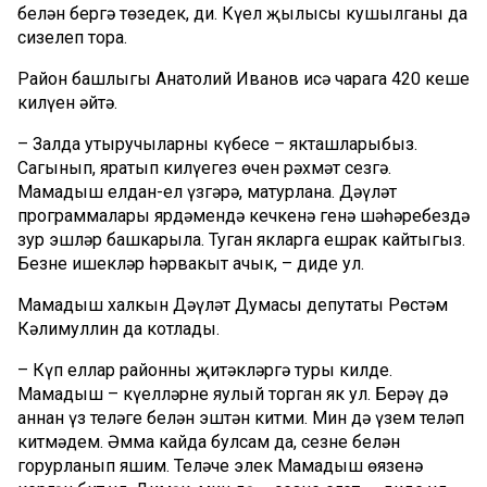
белән бергә төзедек, ди. Күңел җылысы кушылганы да
сизелеп тора.
Район башлыгы Анатолий Иванов исә чарага 420 кеше
килүен әйтә.
– Залда утыручыларның күбесе – якташларыбыз.
Сагынып, яратып килүегез өчен рәхмәт сезгә.
Мамадыш елдан-ел үзгәрә, матурлана. Дәүләт
программалары ярдәмендә кечкенә генә шәһәребездә
зур эшләр башкарыла. Туган якларга ешрак кайтыгыз.
Безнең ишекләр һәрвакыт ачык, – диде ул.
Мамадыш халкын Дәүләт Думасы депутаты Рөстәм
Кәлимуллин да котлады.
– Күп еллар районны җитәкләргә туры килде.
Мамадыш – күңелләрне яулый торган як ул. Берәү дә
аннан үз теләге белән эштән китми. Мин дә үзем теләп
китмәдем. Әмма кайда булсам да, сезнең белән
горурланып яшим. Теләче элек Мамадыш өязенә