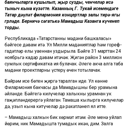
баянчыларга кушылып, җыр сузды, өченчеләр исә
тыныч кына күзәтте. Казанның Г. Тукай исемендәге
Татар дәүләт филармония концертлар залы тирә-ягы
гөрләде. Берничә сәгатькә Мамадыш Казанга күченеп
торды.
Республикада «Татарстанның мәдәни башкаласы»
бәйгесе дәвам итә. Ул Милли мәдәниятләр һәм гореф-
гадәтләр елы уңаеннан уздырыла. Бәйге 31 марттан 24
ноябрьгә кадәр дәвам итәчәк. Җиңгән район 3 миллион
сумлык сертификатка ия булачак. Әлеге акча алга таба
мәдәни проектларны үстерү өчен тотылачак.
Бәйрәм исе бөтен җиргә таралган иде. Ул көнне
Филармония бакчасы да Мамадышның бер урамына
әйләнде. Бәйгегә килүчеләр халыкны урамнан ук
гаҗәпләндерергә уйлаган. Тамаша кылырга килүчеләр
дә, узып кына китүчеләр дә рәхәтләнеп ял итте.
– Мамадыш халкын бик хөрмәт итәм. Әле менә уйлап
йөрим, ник Мамадышта тумадык икән, дим. Залга