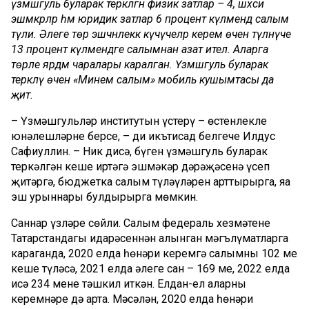
үзмәшгуль буларак теркәлгән физик затлар – 4, шәхси
эшмәкәрләр һәм юридик затлар 6 процент күләмендә салым
түли. Әлеге төр эшчәнлеккә күчүчеләр керем өчен түләнүче
13 процент күләмендәге салымнан азат ителә. Аларга
төрле ярдәм чаралары каралган. Үзмәшгуль буларак
теркәлү өчен «Минем салым» мобиль кушымтасы да
җитә.
– Үзмәшгульләр институтын үстерү – өстенлекле
юнәлешләрнең берсе, – ди икътисад белгече Илдус
Сафиуллин. – Ник дисәң, бүген үзмәшгуль буларак
теркәлгән кеше иртәгә эшмәкәр дәрәҗәсенә үсеп
җитәргә, бюджетка салым түләүләрен арттырырга, яңа
эш урыннары булдырырга мөмкин.
Саннар үзләре сөйли. Салым федераль хезмәтенең
Татарстандагы идарәсеннән алынган мәгълүматларга
караганда, 2020 елда һөнәри керемгә салымны 102 мең
кеше түләсә, 2021 елда әлеге сан – 169 мең, 2022 елда
исә 234 меңне тәшкил иткән. Елдан-ел аларның
керемнәре дә арта. Мәсәлән, 2020 елда һөнәри