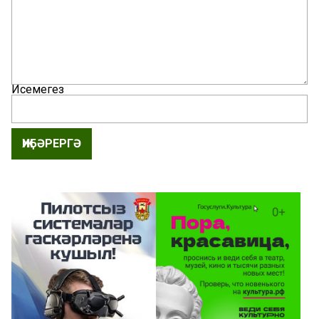
Исемегез
ҖИБӘРЕРГӘ