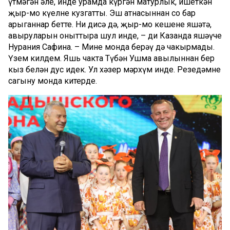
үтмәгән әле, инде урамда күргән матурлык, ишеткән
җыр-моң күңелне кузгатты. Эш атнасыннан соң бар
арыганнар бетте. Ни дисәң дә, җыр-моң кешене яшәтә,
авыруларын оныттыра шул инде, – ди Казанда яшәүче
Нурания Сафина. – Мине монда берәү дә чакырмады.
Үзем килдем. Яшь чакта Түбән Ушма авылыннан бер
кыз белән дус идек. Ул хәзер мәрхүм инде. Резедәмне
сагыну монда китерде.