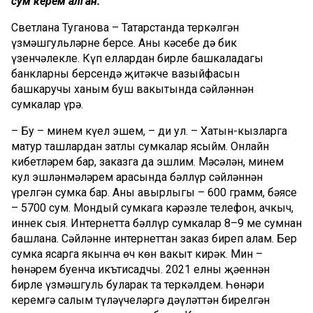
сум керем алган.
Светлана Туганова – Татарстанда теркәлгән
үзмәшгульләрнең берсе. Аның кәсебе дә бик
үзенчәлекле. Күп еллардан бирле башкаладагы
банкларның берсендә җитәкче вазыйфасын
башкаручы ханым буш вакытында сәйләннән
сумкалар үрә.
– Бу – минем күңел эшем, – ди ул. – Хатын-кызларга
матур ташлардан затлы сумкалар ясыйм. Онлайн
кибетләрем бар, заказга да эшлим. Мәсәлән, минем
кул эшләнмәләрем арасында бәллүр сәйләннән
үрелгән сумка бар. Аның авырлыгы – 600 грамм, бәясе
– 5700 сум. Мондый сумкага кәрәзле телефон, ачкыч,
иннек сыя. Интернетта бәллүр сумкалар 8–9 мең сумнан
башлана. Сәйләнне интернеттан заказ биреп алам. Бер
сумка ясарга якынча өч көн вакыт кирәк. Мин –
һөнәрем буенча икътисадчы. 2021 елның җәеннән
бирле үзмәшгуль буларак та теркәлдем. Һөнәри
керемгә салым түләүчеләргә дәүләттән бирелгән