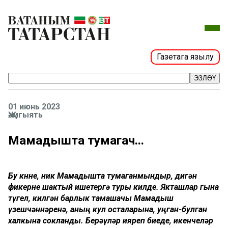
Газетага язылу
ЭЗЛӘҮ
01 июнь 2023
Җәмгыять
Мамадышта тумагач...
Бу көнне, ник Мамадышта тумаганмындыр, дигән
фикерне шактый ишетергә туры килде. Якташлар гына
түгел, килгән барлык тамашачы Мамадыш
үзешчәннәренә, аның кул осталарына, уңган-булган
халкына сокланды. Берәүләр ияреп биеде, икенчеләр