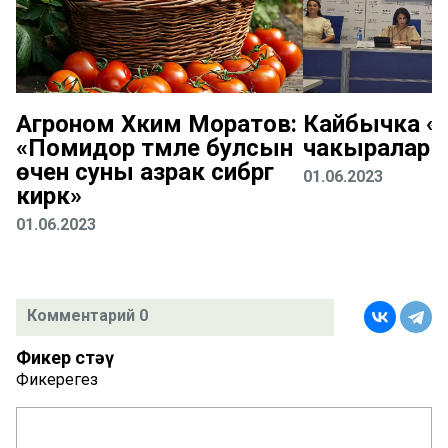
Агроном Хәким Моратов:
Кайбычка «К
«Помидор тәмле булсын
чакыралар
өчен суны азрак сибәргә
01.06.2023
кирәк»
01.06.2023
Комментарий 0
Фикер өстәү
Фикерегез