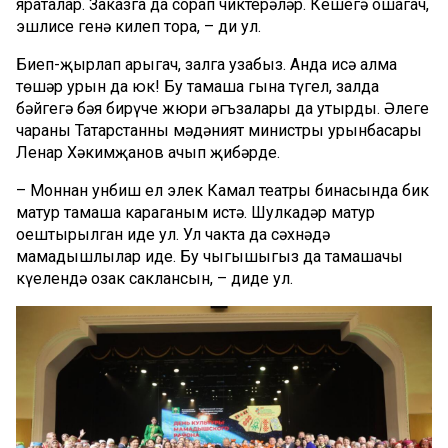
яраталар. Заказга да сорап чиктерәләр. Кешегә ошагач,
эшлисе генә килеп тора, – ди ул.
Биеп-җырлап арыгач, залга узабыз. Анда исә алма
төшәр урын да юк! Бу тамаша гына түгел, залда
бәйгегә бәя бирүче жюри әгъзалары да утырды. Әлеге
чараны Татарстанның мәдәният министры урынбасары
Ленар Хәкимҗанов ачып җибәрде.
– Моннан унбиш ел элек Камал театры бинасында бик
матур тамаша караганым истә. Шулкадәр матур
оештырылган иде ул. Ул чакта да сәхнәдә
мамадышлылар иде. Бу чыгышыгыз да тамашачы
күңелендә озак саклансын, – диде ул.