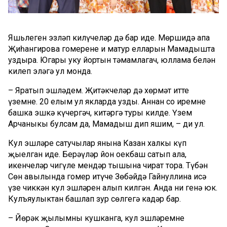
Яшьлеген эзләп килүчеләр дә бар иде. Мөршидә апа
Җиһангирова гомеренең иң матур елларын Мамадышта
уздыра. Югары уку йортын тәмамлагач, юллама белән
килеп эләгә ул монда.
– Яратып эшләдем. Җитәкчеләр дә хөрмәт итте
үземне. 20 елым ул якларда узды. Аннан соң иремне
башка эшкә күчергәч, китәргә туры килде. Үзем
Арчаныкы булсам да, Мамадыш дип яшим, – ди ул.
Кул эшләре сатучылар янына Казан халкы күп
җыелган иде. Берәүләр йон оекбаш сатып ала,
икенчеләр чигүле мендәр тышына чират тора. Түбән
Сөн авылында гомер итүче Зөбәйдә Гайнуллина исә
үзе чиккән кул эшләрен алып килгән. Анда ни генә юк.
Кулъяулыктан башлап зур сөлгегә кадәр бар.
– Йөрәк җылымны кушканга, кул эшләремне