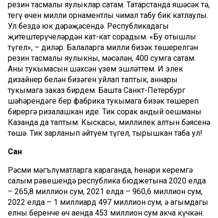
резин тасмалы яулыклар сатам. Татарстанда яшәсәк тә,
тегү өчен милли орнаментлы чимал табу бик катлаулы.
Ул бездә юк дәрәҗәсендә. Республикадагы
җитештерүчеләрдән кат-кат сорадым. «Бу отышлы
түгел», – диләр. Балаларга милли бизәк төшерелгән
резин тасмалы яулыкны, мәсәлән, 400 сумга сатам.
Аның тукымасын шәхсән үзем эшләттем. Иң элек
дизайнер белән бизәген уйлап таптык, аннары
тукымага заказ бирдем. Башта Санкт-Петербург
шәһәрендәге бер фабрика тукымага бизәк төшереп
бирергә ризалашкан иде. Тик соңрак андый оешманы
Казанда да таптым. Кыскасы, миллилек алтын бәясенә
төшә. Тик зарланып әйтүем түгел, тырышкан таба ул!
Сан
Рәсми мәгълүматларга караганда, һөнәри керемгә
салым рәвешендә республика бюджетына 2020 елда
– 265,8 миллион сум, 2021 елда – 960,6 миллион сум,
2022 елда – 1 миллиард 497 миллион сум, ә агымдагы
елның беренче өч аенда 453 миллион сум акча күчкән.