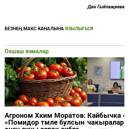
Динә
Гыйлаҗиева
БЕЗНЕҢ МАКС КАНАЛЫНА
ЯЗЫЛЫГЫЗ
!
Охшаш язмалар
Агроном Хәким Моратов:
Кайбычка «К
«Помидор тәмле булсын
чакыралар