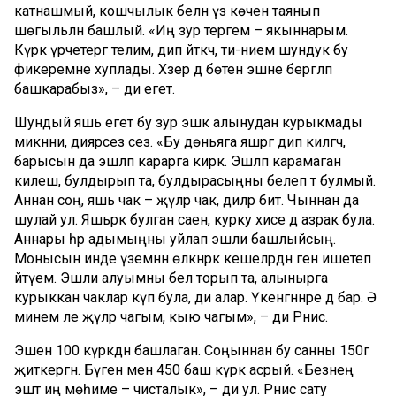
катнашмый, кошчылык белән үз көченә таянып
шөгыльләнә башлый. «Иң зур терәгем – якыннарым.
Күркә үрчетергә телим, дип әйткәч, әти-әнием шундук бу
фикеремне хуплады. Хәзер дә бөтен эшне бергәләп
башкарабыз», – ди егет.
Шундый яшь егет бу зур эшкә алынудан курыкмады
микәнни, диярсез сез. «Бу дөньяга яшәргә дип килгәч,
барысын да эшләп карарга кирәк. Эшләп карамаган
килеш, булдырып та, булдырасыңны белеп тә булмый.
Аннан соң, яшь чак – җүләр чак, диләр бит. Чыннан да
шулай ул. Яшьрәк булган саен, курку хисе дә азрак була.
Аннары һәр адымыңны уйлап эшли башлыйсың.
Монысын инде үземнән өлкәнрәк кешеләрдән генә ишетеп
әйтүем. Эшли алуымны белә торып та, алынырга
курыккан чаклар күп була, ди алар. Үкенгәннәре дә бар. Ә
минем әле җүләр чагым, кыю чагым», – ди Рәнис.
Эшен 100 күркәдән башлаган. Соңыннан бу санны 150гә
җиткергән. Бүген менә 450 баш күркә асрый. «Безнең
эштә иң мөһиме – чисталык», – ди ул. Рәнис сату