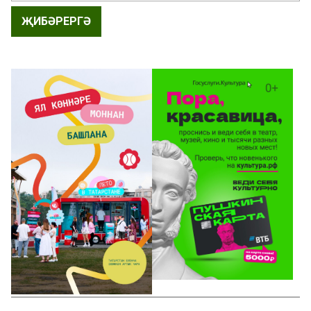
ҖИБӘРЕРГӘ