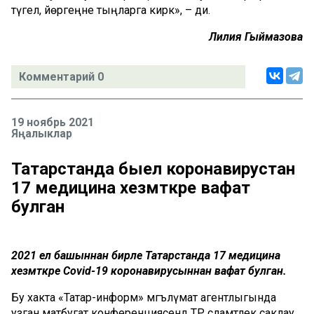
түгел, йөрәгеңне тыңларга кирәк», – ди.
Лилия Гыймазова
Комментарий 0
19 ноябрь 2021
Яңалыклар
Татарстанда быел коронавирустан
17 медицина хезмәткәре вафат
булган
2021 ел башыннан бирле Татарстанда 17 медицина
хезмәткәре Covid-19 коронавирусыннан вафат булган.
Бу хакта «Татар-информ» мәгълүмат агентлыгында
узган матбугат конференциясендә ТР сәламәтлек саклау