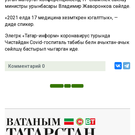
министры урынбасары Владимир Жаворонков сөйләде.
«2021 елда 17 медицина хезмәткәрен югалттык», —
диде спикер.
Элегрәк «Татар-информ» коронавирус турында
Чистайдан Covid-госпиталь табибы белән ачыктан-ачык
сөйләшү бастырып чыгарган иде.
Комментарий 0