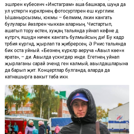
эшләрен күбесенчә «Инстаграм» аша башкара, шуңа да
ул үстергән күркәләрнең фотосурәтләрен еш күргәлим.
Ышанырсызмы, юкмы – белмим, ләкин канәгать
булулары йөзләренә чыккан аларның. Чистартып,
ашатып тору өстенә, хуҗаң тальянда уйнап кәефне дә
күтәргәч, яшәүдән ничек канәгать булмыйсың ди! Бу кадәр
тәрбия күргәндә, җырлап та җибәрерсең. Ә Рәнис тальянда
бик оста уйный. «Безнең күркәләр аеруча «Авыл көе»н
ярата», – ди. Авылда үскәнгәдер инде. Егетнең уйнап
җырлаганы сарай эчендә генә калмый, авылдашларына
да барып җитә. Концертлар булганда, аларда да
катнашырга вакыт таба икән.