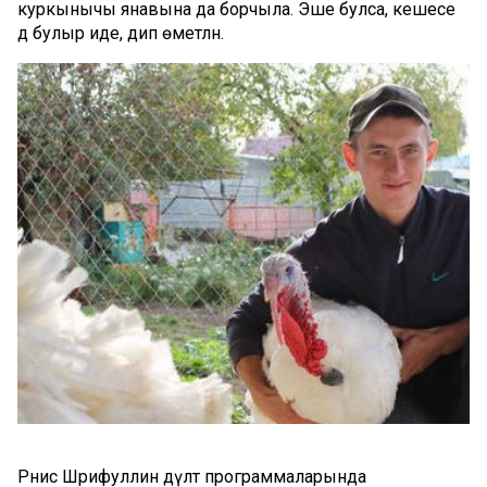
куркынычы янавына да борчыла. Эше булса, кешесе
дә булыр иде, дип өметләнә.
Рәнис Шәрифуллин дәүләт программаларында