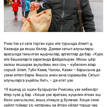
Рәнис һәм ул сата торган күркә ите турында Әлмәттә дә,
Казанда да яхшы беләләр. Даими сатып алучылары
арасында танылган җырчылар, артистлар да бар. «Күркә
ите башкаларга караганда файдалырак. Моны шәһәр
халкы яхшырак аңлыймы икән соң – күбесенчә алар
сорый. Әлмәт, Түбән Кама, Чаллы, Казан – барысына да
үзем илтеп бирәм. Анысы өчен акча сорамыйм. Сатып
алучыларга уңайлы бит», – ди егет үзе.
19 яшендә үз эшен булдырган Рәниснең үзе кебекләргә
әйтер сүзе дә бар. «Кеше үзе яраткан, күңеленә яткан эш
белән шөгыльләнсә, аның нәтиҗәсе дә булачак. Кеше сине
сөйләп туймас ул, читләрнең ни әйтәсен уйлап торыр чак