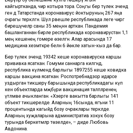
кайгыртканда, чир котыра тора. Соңгы бер тәүлек эчендә
генә дә Татарстанда коронавирус йоктыруның 267 яңа
очрагы теркәлгән. Шул рәвешле республикада әлеге чиргә
бирешүчеләр саны 35 меңнән арткан. Пандемия
башланганнан бирле республикада коронавирустан 1,1
мең кешенең гомере өзелгән. Алар арасында 17
медицина хезмәткәре белән 6 йөкле хатын-кыз да бар.
Бер тәүлек эчендә 19342 кеше коронавируска каршы
прививка ясаткан. Гомуми саннарга килгәндә,
республика күләмендә барлыгы 1897255 кеше ковидка
каршы вакцина ясаткан. Роспотребнадзор идарәсе
уздырган тикшерү барышында республикадагы күп
кенә объектларда мәҗбүри вакцинация таләпләренең
үтәлмәве ачыкланган. «Хәзерге вакытта барлыгы 141
объект тикшерелде. Аларның 16сында, ягъни 11
процентында кагыйдә бозу очраклары теркәлде.
Аларның хуҗаларына административ хокук бозу
турында беркетмәләр төзелде», – диде Любовь
Авдонина.