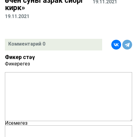
өчен суны азрак сибәргә
19.11.2021
кирәк»
19.11.2021
Комментарий 0
Фикер өстәү
Фикерегез
Исемегез