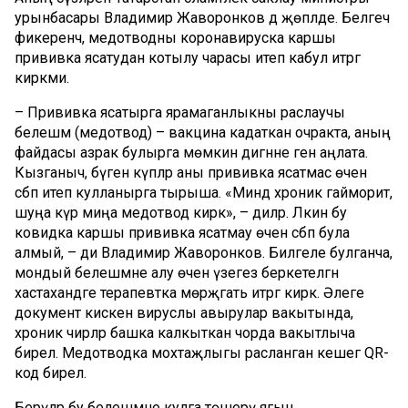
урынбасары Владимир Жаворонков дә җөпләде. Белгеч
фикеренчә, медотводны коронавируска каршы
прививка ясатудан котылу чарасы итеп кабул итәргә
кирәкми.
– Прививка ясатырга ярамаганлыкны раслаучы
белешмә (медотвод) – вакцина кадаткан очракта, аның
файдасы азрак булырга мөмкин дигәнне генә аңлата.
Кызганыч, бүген күпләр аны прививка ясатмас өчен
сәбәп итеп кулланырга тырыша. «Миндә хроник гайморит,
шуңа күрә миңа медотвод кирәк», – диләр. Ләкин бу
ковидка каршы прививка ясатмау өчен сәбәп була
алмый, – ди Владимир Жаворонков. Билгеле булганча,
мондый белешмәне алу өчен үзегез беркетелгән
хастаханәдәге терапевтка мөрәҗәгать итәргә кирәк. Әлеге
документ кискен вируслы авырулар вакытында,
хроник чирләр башка калкыткан чорда вакытлыча
бирелә. Медотводка мохтаҗлыгы расланган кешегә QR-
код бирелә.
Берәүләр бу белешмәне кулга төшерү ягын