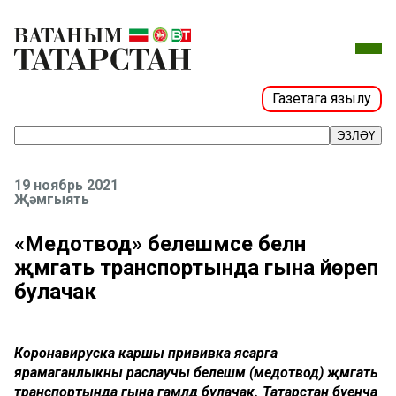
Газетага язылу
ЭЗЛӘҮ
19 ноябрь 2021
Җәмгыять
«Медотвод» белешмәсе белән
җәмәгать транспортында гына йөреп
булачак
Коронавируска каршы прививка ясарга
ярамаганлыкны раслаучы белешмә (медотвод) җәмәгать
транспортында гына гамәлдә булачак. Татарстан буенча