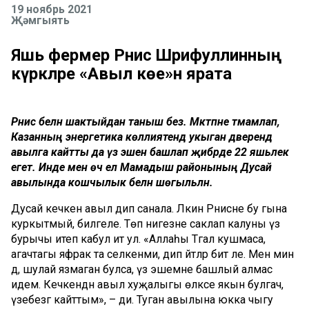
19 ноябрь 2021
Җәмгыять
Яшь фермер Рәнис Шәрифуллинның
күркәләре «Авыл көе»н ярата
Рәнис белән шактыйдан таныш без. Мәктәпне тәмамлап,
Казанның энергетика көллиятендә укыган дәверендә
авылга кайтты да үз эшен башлап җибәрде 22 яшьлек
егет. Инде менә өч ел Мамадыш районының Дусай
авылында кошчылык белән шөгыльләнә.
Дусай кечкенә авыл дип санала. Ләкин Рәнисне бу гына
куркытмый, билгеле. Төп нигезне саклап калуны үз
бурычы итеп кабул итә ул. «Аллаһы Тәгалә кушмаса,
агачтагы яфрак та селкенми, дип әйтәләр бит әле. Менә мин
дә, шулай язмаган булса, үз эшемне башлый алмас
идем. Кечкенәдән авыл хуҗалыгы өлкәсе якын булгач,
үзебезгә кайттым», – ди. Туган авылына юкка чыгу