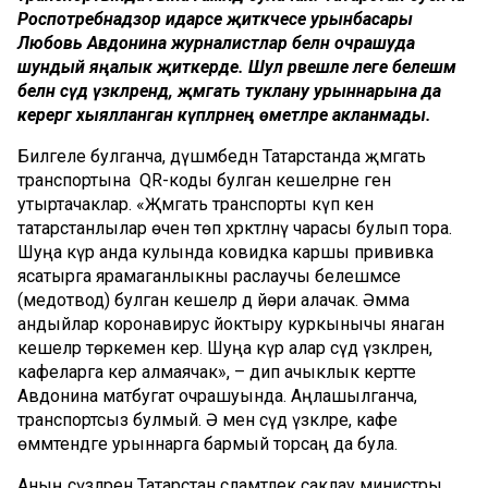
Роспотребнадзор идарәсе җитәкчесе урынбасары
Любовь Авдонина журналистлар белән очрашуда
шундый яңалык җиткерде. Шул рәвешле әлеге белешмә
белән сәүдә үзәкләрендә, җәмәгать туклану урыннарына да
керергә хыялланган күпләрнең өметләре акланмады.
Билгеле булганча, дүшәмбедән Татарстанда җәмәгать
транспортына QR-коды булган кешеләрне генә
утыртачаклар. «Җәмәгать транспорты күп кенә
татарстанлылар өчен төп хәрәкәтләнү чарасы булып тора.
Шуңа күрә анда кулында ковидка каршы прививка
ясатырга ярамаганлыкны раслаучы белешмәсе
(медотвод) булган кешеләр дә йөри алачак. Әмма
андыйлар коронавирус йоктыру куркынычы янаган
кешеләр төркеменә керә. Шуңа күрә алар сәүдә үзәкләренә,
кафеларга керә алмаячак», – дип ачыклык кертте
Авдонина матбугат очрашуында. Аңлашылганча,
транспортсыз булмый. Ә менә сәүдә үзәкләре, кафе
өммәтендәге урыннарга бармый торсаң да була.
Аның сүзләрен Татарстан сәламәтлек саклау министры