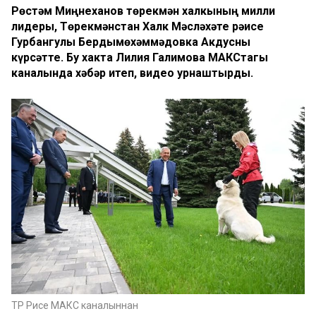
Рөстәм Миңнеханов төрекмән халкының милли
лидеры, Төрекмәнстан Халк Мәсләхәте рәисе
Гурбангулы Бердымөхәммәдовка Акдусны
күрсәтте. Бу хакта Лилия Галимова МАКСтагы
каналында хәбәр итеп, видео урнаштырды.
ТР Рәисе МАКС каналыннан