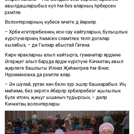
авылдашларыбыз күп һәм без аларның һәрберсенә
рәхмәтле.
Волонтерларның күбесе мәчеткә дә йөриләр.
– Хәрби егетләребезнең исән-сау кайтуларын, булышлык
күрсәтүчеләрнең һәммәсенә сәламәтлек теләп догалар
кылабыз, – ди Гөлзар абыстай Гатина.
Кирәк-яракларны алып кайтырга, гуманитар ярдәмне
Әгерҗегә алып баруда ярдәм күрсәтүче Кичкетаң авыл
җирлеге башлыгы Илназ Җиһангәрәев һәм Фәнис
Нуримановка да рәхмәтле алар.
– Әнә шулай, уртак көч белән зур эшләр башкарабыз. Иң
мөһиме, без әзерләгән әйберләр хәрбиләребезгә җылылык
бүләк итсен, җиңүгә ышаныч тудырсын, – диләр
Кичкетаң волонтерлары.