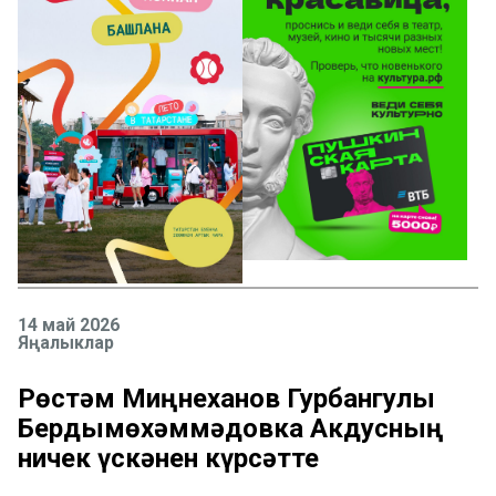
14 май 2026
Яңалыклар
Рөстәм Миңнеханов Гурбангулы
Бердымөхәммәдовка Акдусның
ничек үскәнен күрсәтте