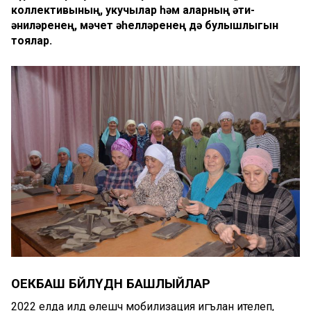
коллективының, укучылар һәм аларның әти-
әниләренең, мәчет әһелләренең дә булышлыгын
тоялар.
ОЕКБАШ БӘЙЛӘҮДӘН БАШЛЫЙЛАР
2022 елда илдә өлешчә мобилизация игълан ителеп,