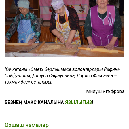
Кичкетаңның «Өмет» берләшмәсе волонтерлары Рәфинә
Сәйфуллина, Дилүсә Сафиуллина, Ләрисә Фәссаева –
токмач басу осталары.
Миләүшә Ягъфәрова
БЕЗНЕҢ МАКС КАНАЛЫНА
ЯЗЫЛЫГЫЗ
!
Охшаш язмалар