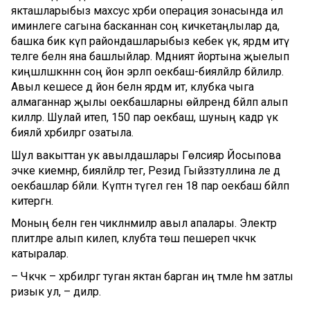
якташларыбыз махсус хәрби операция зонасында ил
иминлеге сагына басканнан соң кичкетаңлылар да,
башка бик күп райондашларыбыз кебек үк, ярдәм итү
теләге белән яна башлыйлар. Мәдәният йортына җыелып
киңәшләшкәннән соң йон эрләп оекбаш-бияләйләр бәйлиләр.
Авыл кешесе дә йон белән ярдәм итә, клубка чыга
алмаганнар җылы оекбашларны өйләрендә бәйләп алып
киләләр. Шулай итеп, 150 пар оекбаш, шуның кадәр үк
бияләй хәрбиләргә озатыла.
Шул вакыттан ук авылдашлары Гөлсияр Йосыпова
эчке киемнәр, бияләйләр тегә, Резидә Гыйззәтуллина әле дә
оекбашлар бәйли. Күптән түгел генә 18 пар оекбаш бәйләп
китергән.
Моның белән генә чикләнмиләр авыл апалары. Электр
плитәләре алып килеп, клубта төш пешереп чәкчәк
катыралар.
– Чәкчәк – хәрбиләргә туган яктан барган иң тәмле һәм затлы
ризык ул, – диләр.