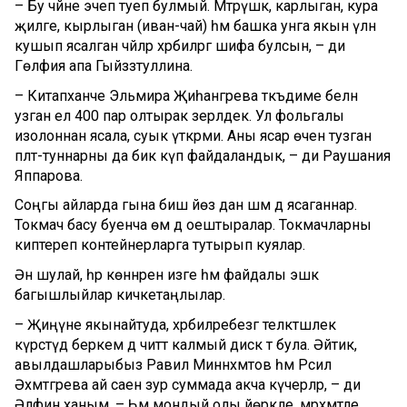
– Бу чәйне эчеп туеп булмый. Мәтрүшкә, карлыган, кура
җиләге, кырлыган (иван-чай) һәм башка унга якын үлән
кушып ясалган чәйләр хәрбиләргә шифа булсын, – ди
Гөлфия апа Гыйззәтуллина.
– Китапханәче Эльмира Җиһангәрәева тәкъдиме белән
узган ел 400 пар олтырак әзерләдек. Ул фольгалы
изолоннан ясала, суык үткәрми. Аны ясар өчен тузган
пәлтә-туннарны да бик күп файдаландык, – ди Раушания
Яппарова.
Соңгы айларда гына биш йөз данә шәм дә ясаганнар.
Токмач басу буенча өмә дә оештыралар. Токмачларны
киптереп контейнерларга тутырып куялар.
Әнә шулай, һәр көннәрен изге һәм файдалы эшкә
багышлыйлар кичкетаңлылар.
– Җиңүне якынайтуда, хәрбиләребезгә теләктәшлек
күрсәтүдә беркем дә читтә калмый дисәк тә була. Әйтик,
авылдашларыбыз Равил Миннәхмәтов һәм Рәсилә
Әхмәтгәрәева ай саен зур суммада акча күчерәләр, – ди
Әлфинә ханым. – Һәм мондый олы йөрәкле, мәрхәмәтле