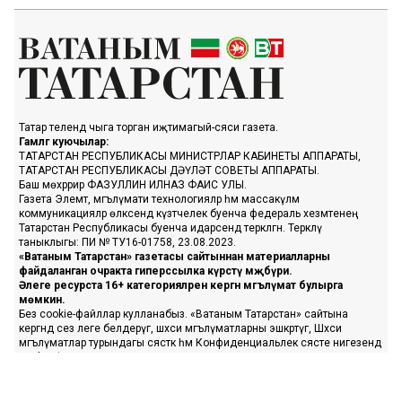
Татар телендә чыга торган иҗтимагый-сәяси газета.
Гамәлгә куючылар:
ТАТАРСТАН РЕСПУБЛИКАСЫ МИНИСТРЛАР КАБИНЕТЫ АППАРАТЫ,
ТАТАРСТАН РЕСПУБЛИКАСЫ ДӘҮЛӘТ СОВЕТЫ АППАРАТЫ.
Баш мөхәррир ФАЗУЛЛИН ИЛНАЗ ФАИС УЛЫ.
Газета Элемтә, мәгълүмати технологияләр һәм массакүләм
коммуникацияләр өлкәсендә күзәтчелек буенча федераль хезмәтенең
Татарстан Республикасы буенча идарәсендә теркәлгән. Теркәлү
таныклыгы: ПИ № ТУ16-01758, 23.08.2023.
«Ватаным Татарстан» газетасы сайтыннан материалларны
файдаланган очракта гиперссылка күрсәтү мәҗбүри.
Әлеге ресурста 16+ категорияләренә кергән мәгълүмат булырга
мөмкин.
Без cookie-файллар кулланабыз. «Ватаным Татарстан» сайтына
кергәндә сез әлеге белдерүгә, шәхси мәгълүматларны эшкәртүгә, Шәхси
мәгълүматлар турындагы сәясәткә һәм Конфиденциальлек сәясәте нигезендә
cookie файлларын куллануга ризалашасыз.
«Ватаным Татарстан» турында белешмә