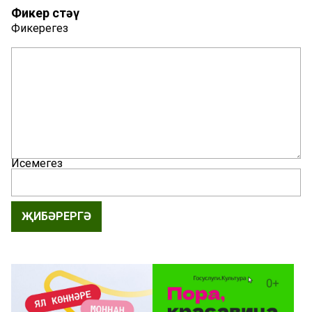
Фикер өстәү
Фикерегез
Исемегез
ҖИБӘРЕРГӘ