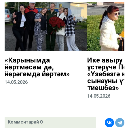
«Карынымда
Ике авыру б
йөртмәсәм дә,
үстерүче Пе
йөрәгемдә йөртәм»
«Үзебезгә к
сынауны үт
14.05.2026
тиешбез»
14.05.2026
Комментарий 0