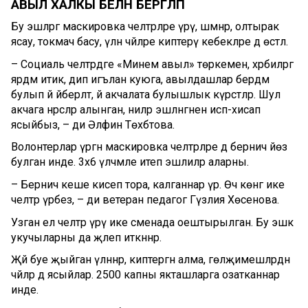
АВЫЛ ХАЛКЫ БЕЛӘН БЕРГӘЛӘП
Бу эшләргә маскировка челтәрләре үрү, шәмнәр, олтырак
ясау, токмач басу, үлән чәйләре киптерү кебекләре дә өстәлә.
– Социаль челтәрдәге «Минем авыл» төркеменә, хәрбиләргә
ярдәм итик, дип игълан куюга, авылдашлар бердәм
булып йә әйберләтә, йә акчалата булышлык күрсәтәләр. Шул
акчага нәрсәләр алынган, ниләр эшләнгәненә исәп-хисап
ясыйбыз, – ди Әлфинә Төхбәтова.
Волонтерлар үргән маскировка челтәрләре дә берничә йөз
булган инде. 3х6 үлчәмле итеп эшлиләр аларны.
– Берничә кеше кисеп тора, калганнар үрә. Өч көнгә ике
челтәр үрәбез, – ди ветеран педагог Гүзәлия Хөсәенова.
Узган ел челтәр үрү ике сменада оештырылган. Бу эшкә
укучыларны да җәлеп иткәннәр.
Җәй буе җыйган үләннәр, киптергән алма, гөлҗимешләрдән
чәйләр дә ясыйлар. 2500 капны якташларга озатканнар
инде.