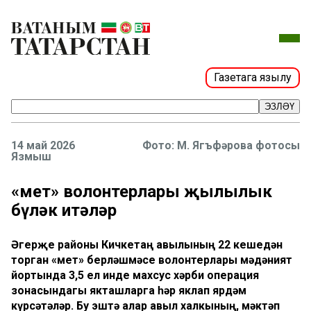
Газетага язылу
ЭЗЛӘҮ
14 май 2026
Фото: М. Ягъфәрова фотосы
Язмыш
«Өмет» волонтерлары җылылык
бүләк итәләр
Әгерҗе районы Кичкетаң авылының 22 кешедән
торган «Өмет» берләшмәсе волонтерлары мәдәният
йортында 3,5 ел инде махсус хәрби операция
зонасындагы якташларга һәр яклап ярдәм
күрсәтәләр. Бу эштә алар авыл халкының, мәктәп