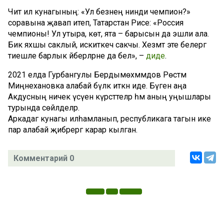
Чит ил кунагының: «Ул безнең нинди чемпион?»
соравына җавап итеп, Татарстан Рәисе: «Россия
чемпионы! Ул утыра, көтә, ята – барысын да эшли ала.
Бик яхшы саклый, искиткеч сакчы. Хезмәт эте белергә
тиешле барлык әйберләрне да белә», –
диде
.
2021 елда Гурбангулы Бердымөхәммәдов Рөстәм
Миңнехановка алабай бүләк иткән иде. Бүген аңа
Акдусның ничек үсүен күрсәттеләр һәм аның уңышлары
турында сөйләделәр.
Аркадаг кунагы илһамланып, республикага тагын ике
пар алабай җибәрергә карар кылган.
Комментарий 0