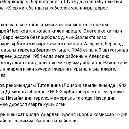
каберлекләренә берләштерелгән. Шуңа да эзләп табу шактый
 сүзе: «Хәтер китабындагы каберлек урыннары дөрес
оленск өлкәсе хәрби комиссары исеменә хат юллады.
рей Чертковтан җавап килеп иреште. Әлеге ике хатның
ерәр нөсхәсе безгә җибәрелсә дә, чынбарлыкта алар
нары хәрби комиссарларына юлланган. Аларның берсендә
вылы тирәсендә барган сугышта 1943 елның 9 августында
иләрнең җәсәдләре 1954 елда әлеге районның Алексино
да куелган плитәдә аның исеме булмау хәбәр ителә. Район хәрби
ң җирләнгән яки күчереп җирләнгән урынын ачыкларга,
ла.
дов районындагы Титовщина (Лоцяри) авылы янында 1942
да Демидов шәһәрендәге № 5-3 хәрби каберлегенә күчерелүе
ндә Назыйм дип теркәлсә, мемориаль тактада Назак дип
не дөресләп язарга кушылган.
нан хат килде. Аңардан күренгәнчә, хәрби комиссар Нәҗип
районы хакимият башлыгына йөкли.