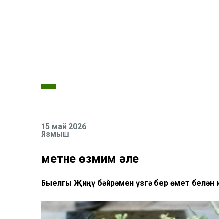
15 май 2026
Язмыш
Өметне өзмим әле
Быелгы Җиңү бәйрәмен үзгә бер өмет белән 