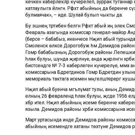
кечкенә каберлекләр күчерелеп, зуррак туганнар 
катлаулыга әйләнгән. Рәфхәт абыйның да беренче
булмаячак», – иде. Шулай булып чыкты да.
Бу эшнең тәртибен белгән Рәфхәт абый иң элек См
Февраль азагында комиссар генерал-майор Анд
(берсе – бабабыз, икенчесе Нәҗип абый турында) б
Смоленск өлкәсе Дорогобуж һәм Демидов район
Гомәр бабабызның Дорогобуж районы Лепешки а
һәлак булуы, шунда җирләнүе, анда җирләнгән хәрб
бистәсендәге № 7-3 каберлегенә күчерелүе, әмма ан
комиссарына Бәдретдинов Гомәр Бәдретдин улыны
мемориаль тактага исемен мәңгеләштерергә кушы
Нәҗип абый буенча мәгълүмат тулы, аның Деми
елның 26 февралендә һәлак булуы, җәсәде 1956 ел
хәбәр ителә. Нәҗип абыйның исеме беренче кабере
языла. Демидов районы хәрби комиссарына исем
Март уртасында инде Демидов районы комиссарын
абыйның исемендәге хатаны төзәтүне Демидов 