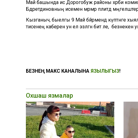
Май башында исә Дорогобуж районы хәрби коми
Бәдретдиновның исемен мәрмәр плитәдә мәңгеләшт
Кызганыч, быелгы 9 Май бәйрәмендә күптәнге 
әтисенең каберен ун ел эзләгән бит әле, ә безнекен
БЕЗНЕҢ МАКС КАНАЛЫНА
ЯЗЫЛЫГЫЗ
!
Охшаш язмалар