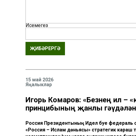
Исемегез
ҖИБӘРЕРГӘ
15 май 2026
Яңалыклар
Игорь Комаров: «Безнең ил – 
принцибының җанлы гәүдәлә
Россия Президентының Идел буе федераль о
«Россия – Ислам дөньясы» стратегик караш 