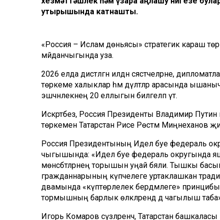
хезмәттәшлек һәм үзара аңлашу нигезе була
утырышында катнашты.
«Россия – Ислам дөньясы» стратегик караш тө
мәйданчыгында уза.
2026 елда дистәләгән илдән сәясәтчеләрне, диплом
төркеме халыклар һәм дәүләтләр арасында ышаныч
эшчәнлекнең 20 еллыгын билгеләп үтә.
Искәртәбез, Россия Президенты Владимир Путин
төркемен Татарстан Рәисе Рөстәм Миңнеханов җит
Россия Президентының Идел буе федераль окру
чыгышында: «Идел буе федераль округында яшә
мөнәсәбәтләрнең торышын уңай бәяли. Тышкы басым
гражданнарының күпчелеге уртаклашкан традиц
дәвамында «күптөрлелек бердәмлеге» принцибын
тормышның барлык өлкәләрендә дә чагылыш таба»
Игорь Комаров сүзләренчә, Татарстан башкаласы к