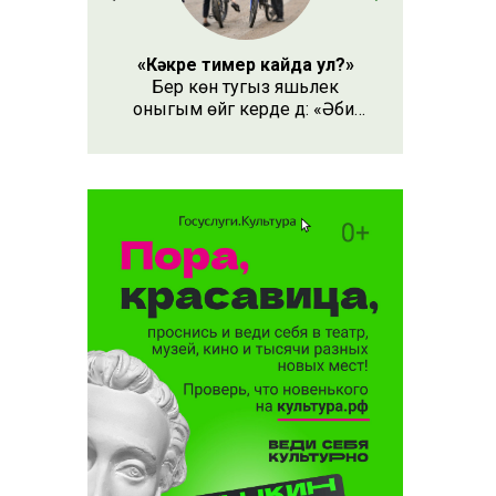
«Кәкре тимер кайда ул?»
Бер көн тугыз яшьлек
оныгым өйгә керде дә: «Әби,
безнең кәкре тимер кайда
ул?» – дип сорады.