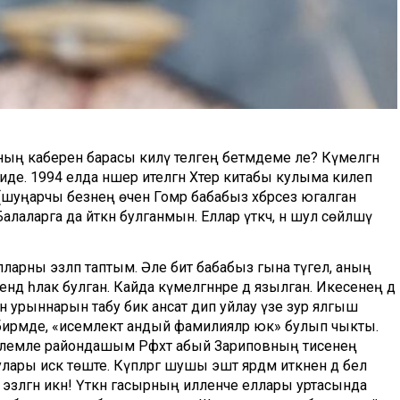
ң каберенә барасы килү теләгең бетмәдеме әле? Күмелгән
иде. 1994 елда нәшер ителгән Хәтер китабы кулыма килеп
(шуңарчы безнең өчен Гомәр бабабыз хәбәрсез югалган
аларга да әйткән булганмын. Еллар үткәч, әнә шул сөйләшү
лларны эзләп таптым. Әле бит бабабыз гына түгел, аның
дә һәлак булган. Кайда күмелгәннәре дә язылган. Икесенең дә
н урыннарын табу бик ансат дип уйлау үзе зур ялгыш
тиҗә бирмәде, «исемлектә андый фамилияләр юк» булып чыкты.
лемле райондашым Рәфхәт абый Зариповның әтисенең
ры искә төште. Күпләргә шушы эштә ярдәм иткәнен дә белә
л эзләгән икән! Үткән гасырның илленче еллары уртасында