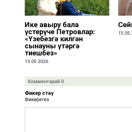
Ике авыру бала
Сөй
үстерүче Петровлар:
15.05
«Үзебезгә килгән
сынауны үтәргә
тиешбез»
15.05.2026
Комментарий 0
Фикер өстәү
Фикерегез