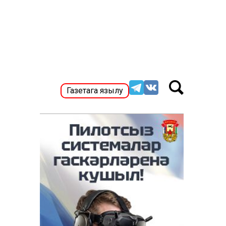
Газетага язылу