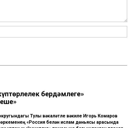
«күптөрлелек бердәмлеге»
неше»
кругындагы Тулы вәкаләтле вәкиле Игорь Комаров
төркеменең «Россия белән ислам дөньясы арасында