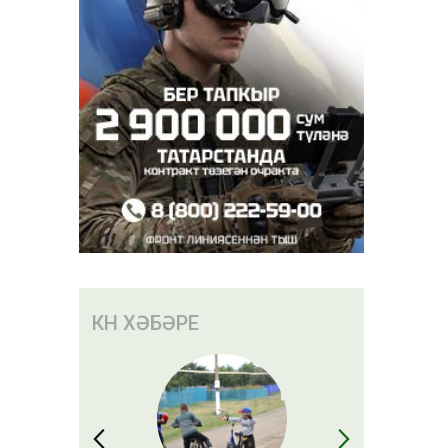
КӨН ХӘБӘРЕ