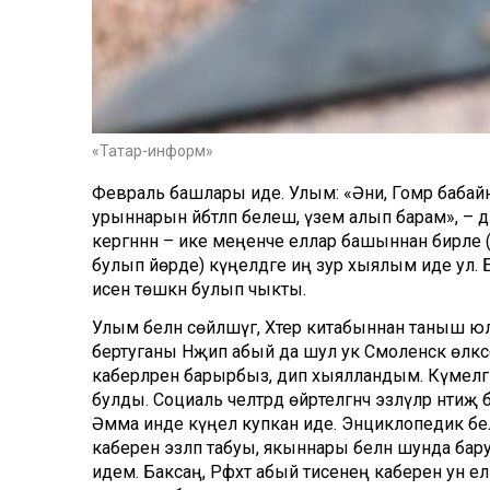
«Татар-информ»
Февраль башлары иде. Улым: «Әни, Гомәр бабайны
урыннарын әйбәтләп белеш, үзем алып барам», – д
кергәннән – ике меңенче еллар башыннан бирле 
булып йөрде) күңелдәге иң зур хыялым иде ул. Бал
исенә төшкән булып чыкты.
Улым белән сөйләшүгә, Хәтер китабыннан таныш ю
бертуганы Нәҗип абый да шул ук Смоленск өлкәсен
каберләренә барырбыз, дип хыялландым. Күмелгә
булды. Социаль челтәрдә өйрәтелгәнчә эзләүләр нә
Әмма инде күңел купкан иде. Энциклопедик бе
каберен эзләп табуы, якыннары белән шунда барула
идем. Баксаң, Рәфхәт абый әтисенең каберен ун е