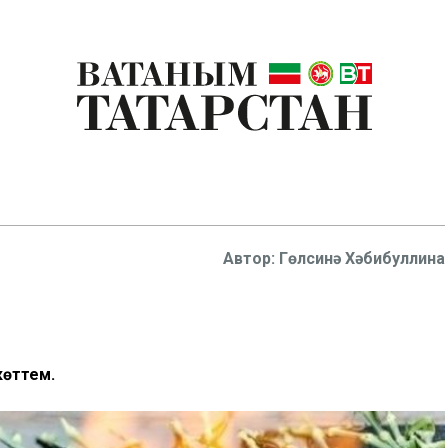
Гөлсинә Хәбибуллина
көттем.