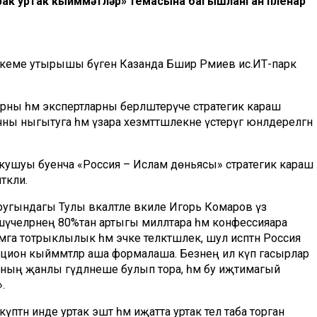
рак уртак кыйммәтләр» темасына багышланган пленар
ркеме утырышы бүген Казанда Бәшир Рәмиев ис.ИТ-парк
атларны һәм экспертларны берләштерүче стратегик караш
ны ныгытуга һәм үзара хезмәттәшлекне үстерүгә юнәлдерелгән
 кушуы буенча «Россия – Ислам дөньясы» стратегик караш
әкли.
гындагы Тулы вәкаләтле вәкиле Игорь Комаров үз
үчеләрнең 80%тан артыгы милләтара һәм конфессияара
га тотрыклылык һәм эчке теләктәшлек, шул исәптән Россия
ион кыйммәтләр аша формалаша. Безнең ил күп гасырлар
ың җанлы гәүдәләнеше булып тора, һәм бу иҗтимагый
.
үптән инде уртак эштә һәм иҗатта уртак тел таба торган