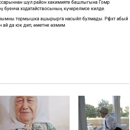
ссарыннан шул район хакимияте башлыгына Гомәр
ерү буенча ходатайствосының күчерелмәсе килде.
хыялымны тормышка ашырырга насыйп булмады. Рәфхәт абый
ә ун ай да юк дип, өметне өзмим.