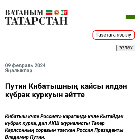
Газетага язылу
ЭЗЛӘҮ
09 февраль 2024
Яңалыклар
Путин Көнбатышның кайсы илдән
күбрәк куркуын әйтте
Көнбатыш көчле Россиягә караганда көчле Кытайдан
күбрәк курка, дип АКШ журналисты Такер
Карлсонның соравын төзәткән Россия Президенты
Владимир Путин.