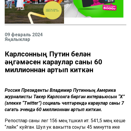
09 февраль 2024
Яңалыклар
Карлсонның Путин белән
әңгәмәсен караулар саны 60
миллионнан артып киткән
Россия Президенты Владимир Путинның Америка
журналисты Такер Карлсонга биргән интервьюсын “X”
(элекке “Twitter”) социаль челтәрендә караулар саны 7
сәгать эчендә 60 миллионнан артып киткән.
Репостлар саны әлегә 156 мең тәшкил итә. 541,5 мең кеше
“лайк” куйган. Шул ук вакытта соңгы 45 минутта ике