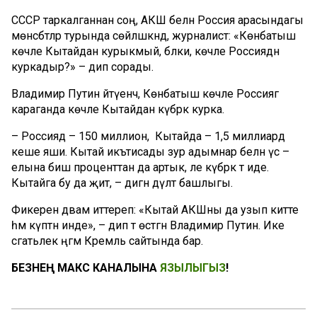
СССР таркалганнан соң, АКШ белән Россия арасындагы
мөнәсәбәтләр турында сөйләшкәндә, журналист: «Көнбатыш
көчле Кытайдан курыкмый, бәлки, көчле Россиядән
куркадыр?» – дип сорады.
Владимир Путин әйтүенчә, Көнбатыш көчле Россиягә
караганда көчле Кытайдан күбрәк курка.
– Россиядә – 150 миллион, ә Кытайда – 1,5 миллиард
кеше яши. Кытай икътисады зур адымнар белән үсә –
елына биш проценттан да артык, әле күбрәк тә иде.
Кытайга бу да җитә, – дигән дәүләт башлыгы.
Фикерен дәвам иттереп: «Кытай АКШны да узып китте
һәм күптән инде», – дип тә өстәгән Владимир Путин. Ике
сәгатьлек әңгәмә Кремль сайтында бар.
БЕЗНЕҢ МАКС КАНАЛЫНА
ЯЗЫЛЫГЫЗ
!