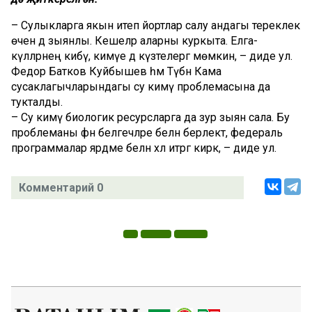
– Сулыкларга якын итеп йортлар салу андагы тереклек
өчен дә зыянлы. Кешеләр аларны куркыта. Елга-
күлләрнең кибү, кимүе дә күзәтелергә мөмкин, – диде ул.
Федор Батков Куйбышев һәм Түбән Кама
сусаклагычларындагы су кимү проблемасына да
тукталды.
– Су кимү биологик ресурсларга да зур зыян сала. Бу
проблеманы фән белгечләре белән берлектә, федераль
программалар ярдәме белән хәл итәргә кирәк, – диде ул.
Комментарий 0