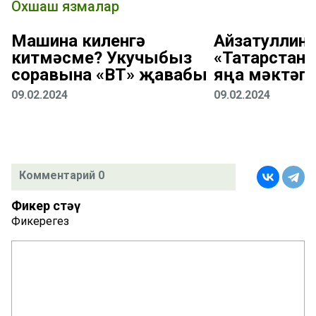
Охшаш язмалар
Машина киленгә
Айзатуллин:
китмәсме? Укучыбыз
«Татарстан
соравына «ВТ» җавабы
яңа мәктәп
09.02.2024
09.02.2024
Комментарий 0
Фикер өстәү
Фикерегез