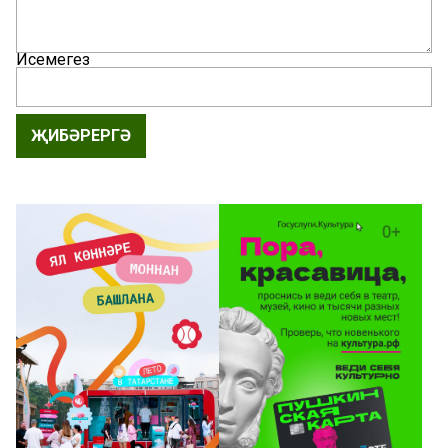
Исемегез
ҖИБӘРЕРГӘ