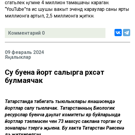
сәгатьлек әңгәмәне 4 миллион тамашачы караган.
“YouTube”та исә шушы вакыт эчендә караулар саны ярты
миллионга артып, 2,5 миллионга җиткән.
Комментарий 0
09 февраль 2024
Яңалыклар
Су буена йорт салырга рөхсәт
булмаячак
Татарстанда табигать тыюлыклары янәшәсендә
йортлар салу тыелачак. Татарстанның Биологик
ресурслар буенча дәүләт комитеты яр буйларында
йортлар төзелмәсен өчен 73 махсус саклана торган су
зоналары төзергә җыена. Бу хакта Татарстан Рәисенә
дә җиткерелгән.