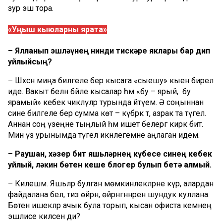
зур эш тора.
«Уңыш кыюларны ярата»
– Ялланып эшләүнең нинди тискәре яклары бар дип
уйлыйсың?
– Шәхсән миңа билгеле бер кысага «сыешу» кыен бирелә
иде. Вакыт белән бәйле кысалар һәм «бу – ярый, ә бу
ярамый» кебек чикләүләр турында әйтүем. Ә соңыннан
сине билгеле бер сумма көтә – күбрәк тә, азрак та түгел.
Аннан соң үзеңне тыңлый һәм ишетә белергә кирәк бит.
Мин үз урынымда түгел икәнлегемне аңлаган идем.
– Раушан, хәзер бит яшьләрнең күбесе синең кебек
уйлый, ләкин бөтен кеше блогер булып бетә алмый.
– Килешәм. Яшьләр булган мөмкинлекләрне күрә, алардан
файдалана белә, тиз өйрәнә, өйрәнгәннәрен шундук куллана.
Бөтен ишекләр ачык була торып, кысан офиста кемнең
эшлисе килсен ди?