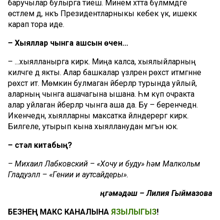
баручылар булырга тиеш. Минем хәтта бүлмәмдәге
өстәлем дә, нәкъ Президентларныкы кебек үк, ишеккә
карап тора иде.
– Хыяллар чынга ашсын өчен...
– ...хыялланырга кирәк. Миңа калса, хыялыйларның
киләчәге дә якты. Алар башкалар үзләренә рөхсәт итмәгәнне
рөхсәт итә. Мөмкин булмаган әйберләр турында уйлый,
аларның чынга ашачагына ышана. Һәм күп очракта
алар уйлаган әйберләр чынга аша да. Бу – беренчедән.
Икенчедән, хыялларны максатка әйләндерергә кирәк.
Билгеле, утырып кына хыялланудан мәгънә юк.
– Өстәл китабың?
– Михаил Лабковский – «Хочу и буду» һәм Малкольм
Гладуэлл – «Гении и аутсайдеры».
Әңгәмәдәш – Лилия Гыймазова
БЕЗНЕҢ МАКС КАНАЛЫНА
ЯЗЫЛЫГЫЗ
!