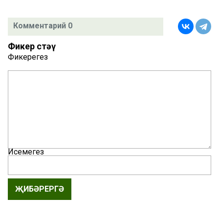
Комментарий 0
Фикер өстәү
Фикерегез
Исемегез
ҖИБӘРЕРГӘ