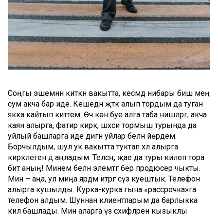
Соңгы эшемнән киткән вакытта, кесәмдә нибары биш мең
сум акча бар иде. Кешедән әҗәткә алып тордым да туган
якка кайтып киттем. Өч көн буе алга таба нишләргә, акча
каян алырга, фатир кирәк, шәхси тормыш турында да
уйлый башларга иде дигән уйлар белән йөрдем.
Борчылдым, шул ук вакытта туктап хәл алырга
кирәклеген дә аңладым. Теләсәң, җае да туры килеп тора
бит аның! Минем белән элемтәгә бер продюсер чыкты.
Мин – аңа, ул миңа ярдәм итәргә сүз куештык. Телефон
алырга кушылды. Курка-курка гына «рассрочка»га
телефон алдым. Шуннан клиентларым да барлыкка
килә башлады. Мин аларга үз сәхифәләренә кызыклы