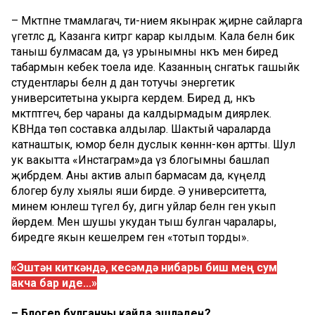
– Мәктәпне тәмамлагач, әти-әнием якынрак җирне сайларга
үгетләсә дә, Казанга китәргә карар кылдым. Кала белән бик
таныш булмасам да, үз урынымны нәкъ менә биредә
табармын кебек тоела иде. Казанның сәнгатькә гашыйк
студентлары белән дә дан тотучы энергетик
университетына укырга кердем. Биредә дә, нәкъ
мәктәптәгечә, бер чараны да калдырмадым диярлек.
КВНда төп составка алдылар. Шактый чараларда
катнаштык, юмор белән дуслык көннән-көн артты. Шул
ук вакытта «Инстаграм»да үз блогымны башлап
җибәрдем. Аны актив алып бармасам да, күңелдә
блогер булу хыялы яши бирде. Ә университетта,
минем юнәлеш түгел бу, дигән уйлар белән генә укып
йөрдем. Менә шушы укудан тыш булган чаралары,
биредәге якын кешеләрем генә «тотып торды».
«Эштән киткәндә, кесәмдә нибары биш мең сум
акча бар иде...»
– Блогер булганчы кайда эшләдең?