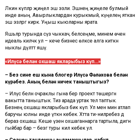
Ләкин күпләр җиңел эш эзли. Эшнең җиңеле булмый
инде аның. Авырлыклардан курыкмый, күңелеңә яткан
эш эзләргә кирәк. Уңыш кыюларны ярата.
Яшьләр турында сүз чыккач, беләсеңме, минем өчен
идеаль киләчәк ул – кече бизнес өлкәсе алга киткән
ныклы дәүләттә яшәү.
«Илүсә белән охшаш якларыбыз күп...»
– Без сине еш кына блогер Илүсә Фәләхова белән
күрәбез. Аның белән ничек таныштыгыз?
– Илүсә белән очраклы гына бер проект төшергән
вакытта таныштык. Тиз арада уртак тел таптык.
Безнең охшаш якларыбыз бик күп. Ул менә мин атлап
баручы юлны инде үткән кебек. Хәтта әти-әниләребез дә
бераз охшаш. Кеше үзенә охшаганнарга тартыла, дигән
гыйбарә бар – безгә туры килә кебек ул.
– Сезнең тандемны аңламаучылар, кабул