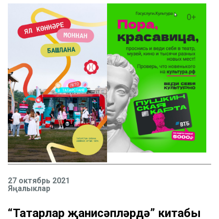
27 октябрь 2021
Яңалыклар
“Татарлар җанисәпләрдә” китабы