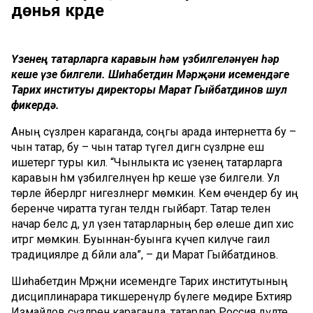
дөнья күрде
Үзенең татарларга каравын һәм үзбилгеләнүен һәр
кеше үзе билгели. Шиһабетдин Мәрҗәни исемендәге
Тарих институы директоры Марат Гыйбатдинов шул
фикердә.
Аның сүзләренә караганда, соңгы арада интернетта бу –
чын татар, бу – чын татар түгел дигән сүзләрне еш
ишетергә туры килә. “Чынлыкта исә үзенең татарларга
каравын һәм үзбилгеләнүен һәр кеше үзе билгели. Ул
төрле әйберләргә нигезләнергә мөмкин. Кем өчендер бу иң
беренче чиратта туган телдән гыйбарәт. Татар телен
начар белсә дә, ул үзен татарларның бер өлеше дип хис
итәргә мөмкин. Буыннан-буынга күчеп килүче гаилә
традицияләре дә бәйли ала”, – ди Марат Гыйбатдинов.
Шиһабетдин Мәрҗәни исемендәге Тарих институтының
дисциплинарара тикшеренүләр бүлеге мөдире Бәхтияр
Измайлов сүзләренә караганда, татарлар Россия дәүләте