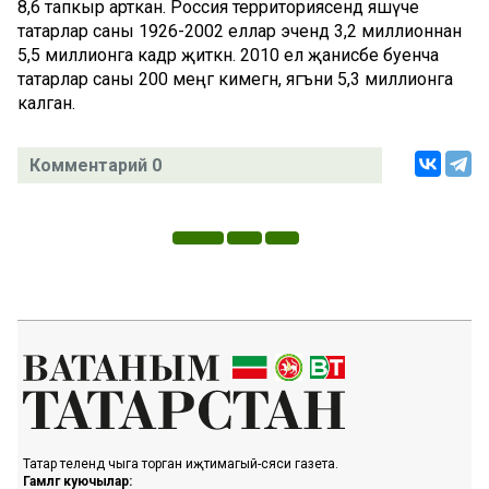
8,6 тапкыр арткан. Россия территориясендә яшәүче
татарлар саны 1926-2002 еллар эчендә 3,2 миллионнан
5,5 миллионга кадәр җиткән. 2010 ел җанисәбе буенча
татарлар саны 200 меңгә кимегән, ягъни 5,3 миллионга
калган.
Комментарий 0
Татар телендә чыга торган иҗтимагый-сәяси газета.
Гамәлгә куючылар: