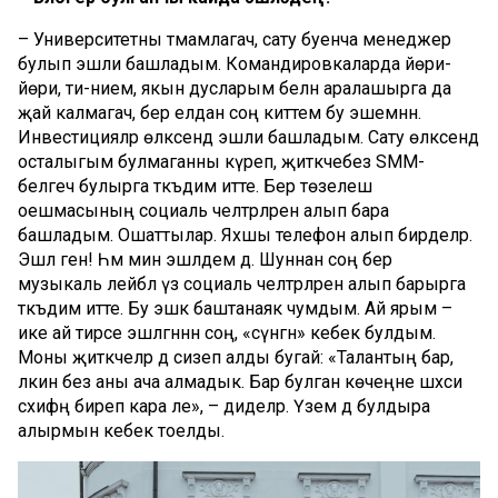
– Университетны тәмамлагач, сату буенча менеджер
булып эшли башладым. Командировкаларда йөри-
йөри, әти-әнием, якын дусларым белән аралашырга да
җай калмагач, бер елдан соң киттем бу эшемнән.
Инвестицияләр өлкәсендә эшли башладым. Сату өлкәсендә
осталыгым булмаганны күреп, җитәкчебез SMM-
белгеч булырга тәкъдим итте. Бер төзелеш
оешмасының социаль челтәрләрен алып бара
башладым. Ошаттылар. Яхшы телефон алып бирделәр.
Эшлә генә! Һәм мин эшләдем дә. Шуннан соң бер
музыкаль лейбл үз социаль челтәрләрен алып барырга
тәкъдим итте. Бу эшкә баштанаяк чумдым. Ай ярым –
ике ай тирәсе эшләгәннән соң, «сүнгән» кебек булдым.
Моны җитәкчеләр дә сизеп алды бугай: «Талантың бар,
ләкин без аны ача алмадык. Бар булган көчеңне шәхси
сәхифәңә биреп кара әле», – диделәр. Үземә дә булдыра
алырмын кебек тоелды.