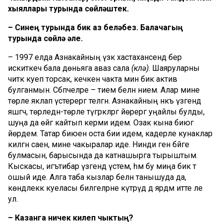
хыяллары турында сөйләштек.
– Синең турында бик аз беләбез. Балачагың
турында сөйлә әле.
– 1997 елда Азнакайның үзәк хастаханәсендә бер
искиткеч бала дөньяга аваз сала
(көлә)
. Шаяруларны
читкә куеп торсак, кечкенә чакта мин бик актив
булганмын. Сәбәпчеләре – әтием белән әнием. Алар мине
төрле яклап үстерергә теләгән. Азнакайның нәкъ үзәгендә
яшәгәч, төрледән-төрле түгәрәкләргә йөрергә уңайлы булды,
шуңа да өйгә кайтып керми идем. Озак кына биюгә
йөрдем. Татар биюен оста бии идем, кадерле кунаклар
килгән саен, мине чакыралар иде. Нинди генә бәйге
булмасын, барысында да катнашырга тырыштым.
Кыскасы, игътибар үзәгендә үстем, һәм бу миңа бик тә
ошый иде. Алга таба кызлар белән танышуда да,
көндәлеккә куеласы билгеләрне күтәрүдә дә ярдәм итте әле
ул.
– Казанга ничек килеп чыктың?