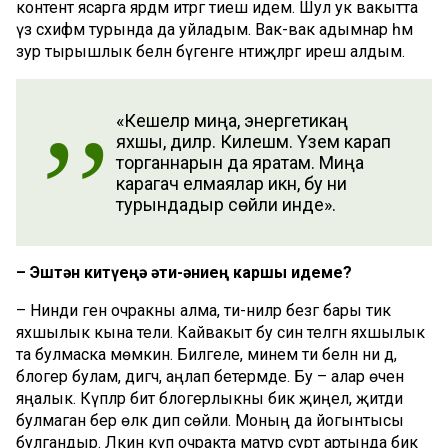
контент ясарга ярдәм итәргә тиеш идем. Шул ук вакытта
үз сәхифәм турында да уйладым. Вак-вак адымнар һәм
зур тырышлык белән бүгенге нәтиҗәләргә ирешә алдым.
«Кешеләр миңа, энергетикаң
яхшы, диләр. Килешәм. Үземә карап
торганнарын да яратам. Миңа
карагач елмаялар икән, бу ни
турындадыр сөйли инде».
– Эштән китүеңә әти-әниең каршы идеме?
– Нинди генә очракны алма, әти-әниләр безгә бары тик
яхшылык кына тели. Кайвакыт бу син теләгән яхшылык
та булмаска мөмкин. Билгеле, минем әти белән әни дә,
блогер булам, дигәч, аңлап бетермәде. Бу – алар өчен
яңалык. Күпләр бит блогерлыкны бик җиңел, җитди
булмаган бер өлкә дип сөйли. Моның да йогынтысы
булгандыр. Ләкин күп очракта матур сурәт артында бик