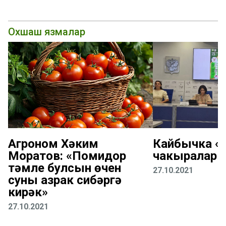
Охшаш язмалар
Агроном Хәким
Кайбычка «К
Моратов: «Помидор
чакыралар
тәмле булсын өчен
27.10.2021
суны азрак сибәргә
кирәк»
27.10.2021