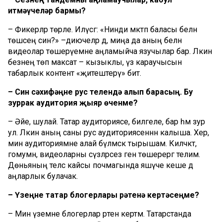
итмәүчеләр бармы?
– Фикерләр төрле. Илүсәгә: «Нинди мәктәп баласы белән
төшәсең син?» –диючеләр дә, миңа да аның белән
видеолар төшерүемне аңламыйча язучылар бар. Ләкин
безнең төп максат – кызыклы, үз караучысын
табарлык контент «җитештерү» бит.
– Син сәхифәңне рус телендә алып барасың. Бу
зуррак аудитория җыяр өченме?
– Әйе, шулай. Татар аудиториясе, билгеле, бар һәм зур
ул. Ләкин аның саны рус аудиториясеннән калыша. Хәер,
мин аудиториямне алай бүлмәскә тырышам. Киләчәктә,
гомумән, видеоларны сүзләрсез генә төшерергә телим.
Дөньяның теләсә кайсы почмагында яшәүче кеше дә
аңларлык булачак.
– Үзеңне татар блогерлары рәтенә кертәсеңме?
– Мин үземне блогерлар рәтенә кертәм. Татарстанда