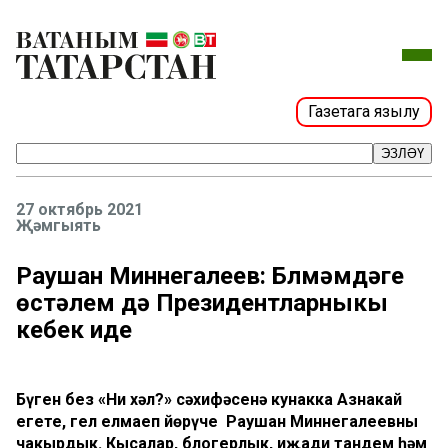
Газетага язылу
ЭЗЛӘҮ
27 октябрь 2021
Җәмгыять
Раушан Миннегалеев: Бүлмәмдәге
өстәлем дә Президентларныкы
кебек иде
Бүген без «Ни хәл?» сәхифәсенә кунакка Азнакай
егете, гел елмаеп йөрүче Раушан Миннегалеевны
чакырдык. Кысалар, блогерлык, иҗади тандем һәм