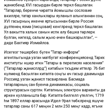
җанисәбендә XVI гасырдан бирле теркәлә башлаган.
“Татарлар, беренче чиратта йомышлы сословие
вәкилләре, татар ханлыклары яуланып алынганнан соң,
XVI гасырның икенче яртысыннан бирле Россия
дәүләтенең язма (писцовая) кенәгәләрендә теркәлә башлаган.
Ул вакытта халык санын исәпкә алу башка төрлерәк
булган, нигездә, салым җыю өчен башкарылган”, —
диде Бахтияр Измайлов.
Исегезгә төшерәбез: бүген “Татар-информ”
агентлыгында узган матбугат конференциясендә Тарих
институты нәшер иткән “Татары в переписях населения”
(“Татарлар җанисәпләрдә”) китабын тәкъдим иттеләр. 76 бит
күләмендә басылган китапта соңгы өч гасыр дәвамында
Россиядә узган җанисәп тасвирлана. Басмада
татарларның сан буенча динамикасы, социаль
структурасын сурәтләнә. Китапның электрон варианты да
иркен кулланышта бар. Китапта билгеләп үтелгәнчә, 1719
һәм 1897 еллар арасында Идел-Урал төбәкләрендә яшәүче
татарлар саны 617 меңнән 2 млн 250 меңгә кадәр, ягъни