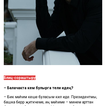
Блиц-сораштыру
– Балачакта кем булырга тели идең?
– Бик мөһим кеше буласым килә иде. Президентмы,
башка берәр җитәкчеме, иң мөһиме – минем арттан