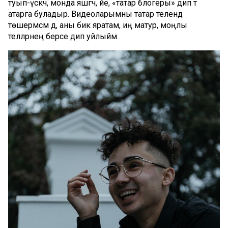
туып-үскәч, монда яшәгәч, әйе, «татар блогеры» дип тә
атарга буладыр. Видеоларымны татар телендә
төшермәсәм дә, аны бик яратам, иң матур, моңлы
телләрнең берсе дип уйлыйм.