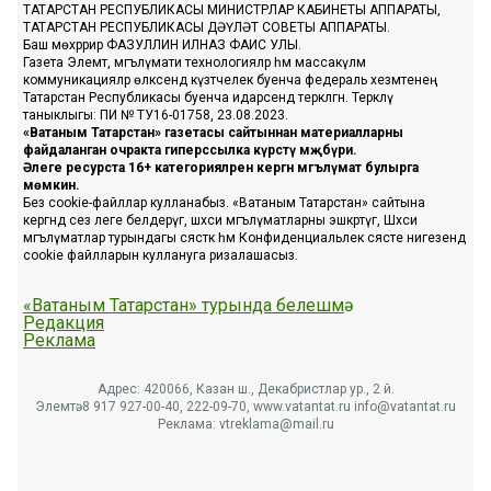
ТАТАРСТАН РЕСПУБЛИКАСЫ МИНИСТРЛАР КАБИНЕТЫ АППАРАТЫ,
ТАТАРСТАН РЕСПУБЛИКАСЫ ДӘҮЛӘТ СОВЕТЫ АППАРАТЫ.
Баш мөхәррир ФАЗУЛЛИН ИЛНАЗ ФАИС УЛЫ.
Газета Элемтә, мәгълүмати технологияләр һәм массакүләм
коммуникацияләр өлкәсендә күзәтчелек буенча федераль хезмәтенең
Татарстан Республикасы буенча идарәсендә теркәлгән. Теркәлү
таныклыгы: ПИ № ТУ16-01758, 23.08.2023.
«Ватаным Татарстан» газетасы сайтыннан материалларны
файдаланган очракта гиперссылка күрсәтү мәҗбүри.
Әлеге ресурста 16+ категорияләренә кергән мәгълүмат булырга
мөмкин.
Без cookie-файллар кулланабыз. «Ватаным Татарстан» сайтына
кергәндә сез әлеге белдерүгә, шәхси мәгълүматларны эшкәртүгә, Шәхси
мәгълүматлар турындагы сәясәткә һәм Конфиденциальлек сәясәте нигезендә
cookie файлларын куллануга ризалашасыз.
«Ватаным Татарстан» турында белешмә
Редакция
Реклама
Адрес: 420066, Казан ш., Декабристлар ур., 2 й.
Элемтә: 8 917 927-00-40, 222-09-70, www.vatantat.ru info@vatantat.ru
Реклама: vtreklama@mail.ru