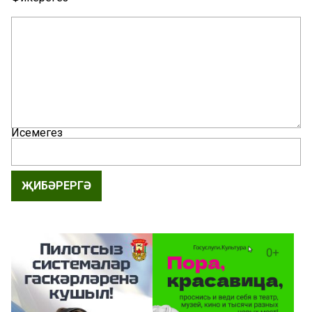
Исемегез
ҖИБӘРЕРГӘ