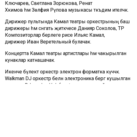
Ключарев, Светлана Зорюкова, Ренат
Хәкимов һәм Зөлфия Рәүпова музыкасы тәкъдим ителәчәк.
Дирижер пультында Камал театры оркестрының баш
дирижеры һәм сәнгать җитәкчесе Данияр Соколов, ТР
Композиторлар берлеге рәисе Ильяс Камал,
дирижер Иван Веретельный булачак.
Концертта Камал театры артистлары һәм чакырылган
кунаклар катнашачак.
Икенче бүлектә оркестр электрон форматка күчәчәк.
Walkman DJ оркестр белән электроника бергә кушылган
уникаль DJ-сет һәм Holofonote электрон лайв-сетын
тәкъдим итәчәк.
Концертка керү ирекле.
Комментарий 0