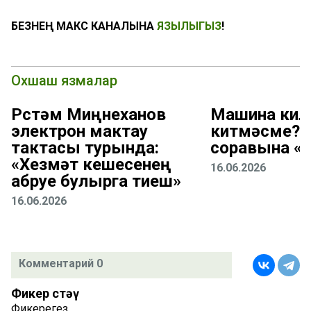
БЕЗНЕҢ МАКС КАНАЛЫНА
ЯЗЫЛЫГЫЗ
!
Охшаш язмалар
Рөстәм Миңнеханов
Машина кил
электрон мактау
китмәсме? 
тактасы турында:
соравына «
«Хезмәт кешесенең
16.06.2026
абруе булырга тиеш»
16.06.2026
Комментарий 0
Фикер өстәү
Фикерегез