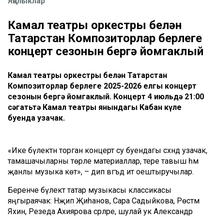
Яңалыклар
Камал театры оркестры белән
Татарстан Композиторлар берлеге
концерт сезонын бергә йомгаклый
Камал театры оркестры белән Татарстан
Композиторлар берлеге 2025-2026 елгы концерт
сезонын бергә йомгаклый. Концерт 4 июльдә 21:00
сәгатьтә Камал театры янындагы Кабан күле
буенда узачак.
«Ике бүлектән торган концерт су буендагы сәхнәдә узачак,
тамашачыларны төрле материаллар, тере тавыш һәм
җанлы музыка көтә», – дип вәгъдә итә оештыручылар.
Беренче бүлектә татар музыкасы классикасы
яңгыраячак: Нәҗип Җиһанов, Сара Садыйкова, Рөстәм
Яхин, Резеда Ахиярова әсәрләре, шулай ук Александр