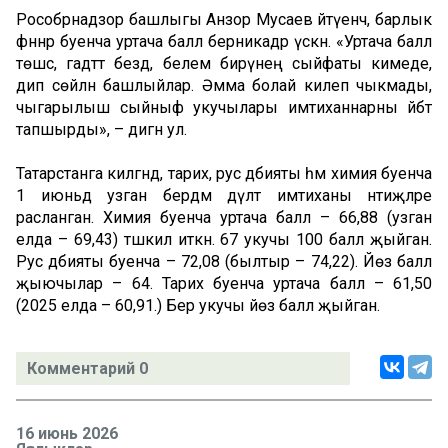
Рособрнадзор башлыгы Анзор Мусаев әйтүенчә, барлык
фәннәр буенча уртача балл берникадәр үскән. «Уртача балл
төшсә, гадәттә бездә, белем бирүнең сыйфаты кимеде,
дип сөйләнә башлыйлар. Әмма болай килеп чыкмады,
чыгарылыш сыйныф укучылары имтиханнарны әйбәт
тапшырды», – дигән ул.
Татарстанга килгәндә, тарих, рус әдәбияты һәм химия буенча
1 июньдә узган бердәм дәүләт имтиханы нәтиҗәләре
расланган. Химия буенча уртача балл – 66,88 (узган
елда – 69,43) тәшкил иткән. 67 укучы 100 балл җыйган.
Рус әдәбияты буенча – 72,08 (былтыр – 74,22). Йөз балл
җыючылар – 64. Тарих буенча уртача балл – 61,50
(2025 елда – 60,91.) Бер укучы йөз балл җыйган.
Комментарий 0
16 июнь 2026