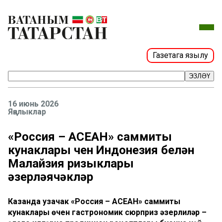
Газетага язылу
ЭЗЛӘҮ
16 июнь 2026
Яңалыклар
«Россия – АСЕАН» саммиты
кунаклары өчен Индонезия белән
Малайзия ризыклары
әзерләячәкләр
Казанда узачак «Россия – АСЕАН» саммиты
кунаклары өчен гастрономик сюрприз әзерлиләр –