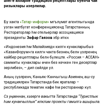
әлеге илләрнең традицион рецептлары буенча чәй
ризыклары әзерлиләр.
Бу хакта
«Татар-информ»
мәгълүмат агентлыгында
узган матбугат конференциясендә Татарстанның
Рестораторлар һәм отельерлар ассоциациясе
президенты
Зөфәр Гаязов
хәбәр иткән.
«Индонезия һәм Малайзиядән килгән кунакларыбыз
«КазанФорум»га килгән чакта безнең белән үзләренең
кайбер рецептлары белән бүлеште. «Россия – АСЕАН»
саммиты кунаклары өчен без кечкенә генә десертлар
әзерлибез», – дип сөйләде ул.
Аның сүзләренчә, Көньяк-Көнчыгыш Азиянең аш-су
традицияләрен Татарстанда бик яраталар –
республикада тематик кафе һәм рестораннар күп.
Сүз уңаеннан, хәзерге вакытта Татарстанда “Туристлык
һәм кунакчыллык” илкүләм проекты гамәлгә ашырыла.