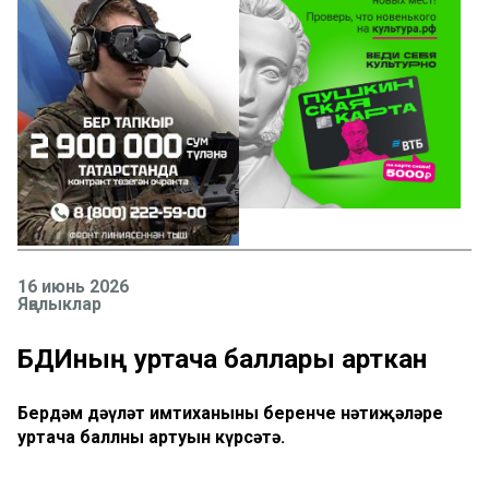
16 июнь 2026
Яңалыклар
БДИның уртача баллары арткан
Бердәм дәүләт имтиханының беренче нәтиҗәләре
уртача баллның артуын күрсәтә.