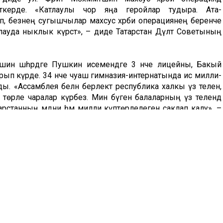
иткерде. «Катлаулы чор яңа геройлар тудыра. Ата-
еп, безнең сугышчылар махсус хәрби операциянең беренче
лауда ныклык күрсәтә», – диде Татарстан Дәүләт Советының
тшин шәһәрдәге Пушкин исемендәге 3 нче лицейны, Бакый
арып күрде. 34 нче чуаш гимназия-интернатында исә милли-
зды. «Ассамблея белән берлектә республика халкы үз телен,
ен төрле чаралар күрәбез. Мин бүген балаларның үз телендә
арстанның мәдәни һәм милли күптөрлелеген саклап калу», –