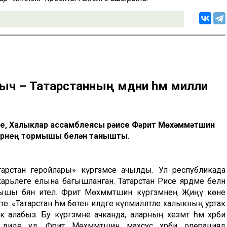
ыч – Татарстанның мәдәни һәм милли
е, Халыклар ассамблеясы рәисе Фәрит Мөхәммәтшин
ләрнең тормышы белән танышты.
арстан геройлары» күргәзмәсе ачылды. Ул республикада
карьлеге елына багышланган. Татарстан Рәисе ярдәме белән
ы бәян ителә. Фәрит Мөхәммәтшин күргәзмәнең Җиңү көне
е. «Татарстан һәм бөтен илдәге күпмилләтле халыкның уртак
ә алабыз. Бу күргәзмәне ачканда, аларның хезмәт һәм хәрби
– диде ул. Фәрит Мөхәммәтшин махсус хәрби операциядә