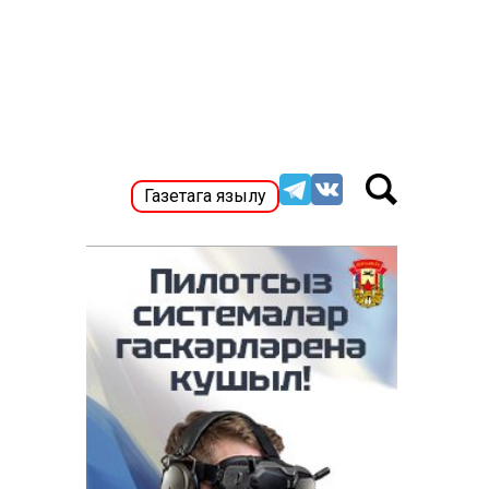
Газетага язылу