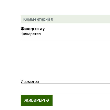
Комментарий 0
Фикер өстәү
Фикерегез
Исемегез
ҖИБӘРЕРГӘ