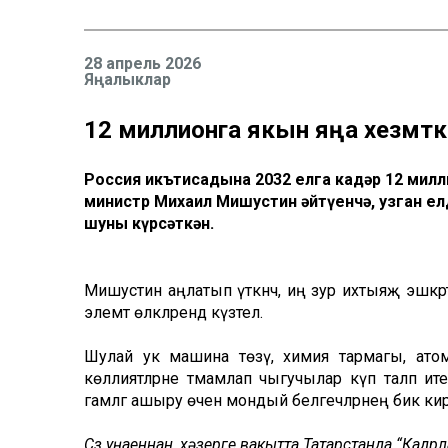
28 апрель 2026
Яңалыклар
12 миллионга якын яңа хезмәткә
Россия икътисадына 2032 елга кадәр 12 милл
министр Михаил Мишустин әйтүенчә, узган ел
шуны күрсәткән.
Мишустин аңлатып үткәнчә, иң зур ихтыяҗ эшкәртү
элемтә өлкәләрендә күзәтелә.
Шулай ук машина төзү, химия тармагы, атом
көллиятләрне тәмамлап чыгучылар күп таләп ит
гамәлгә ашыру өчен мондый белгечләрнең бик кирә
Сүз уңаеннан, хәзерге вакытта Татарстанда “Кад