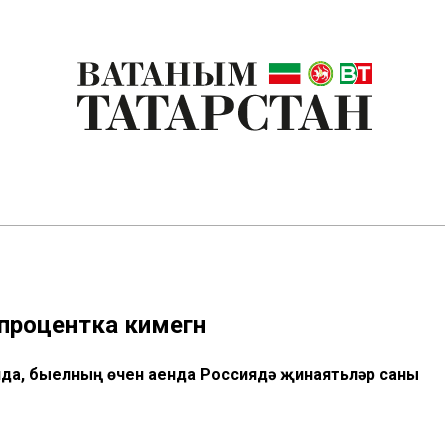
процентка кимегән
нда, быелның өчен аенда Россиядә җинаятьләр саны