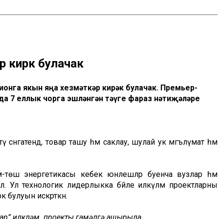
р кирәк булачак
ионга якын яңа хезмәткәр кирәк булачак. Премьер-
да 7 еллык чорга эшләнгән тәүге фараз нәтиҗәләре
 сәнәгатендә, товар ташу һәм саклау, шулай ук мәгълүмат һәм
-төш энергетикасы кебек юнәлешләр буенча вузлар һәм
елә. Ул технологик лидерлыкка бәйле илкүләм проектларны
к булуын искәрткән.
рлар” илкүләм проекты гамәлгә ашырыла.