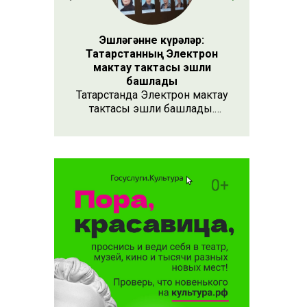
Эшләгәнне күрәләр:
Татарстанның Электрон
мактау тактасы эшли
башлады
Татарстанда Электрон мактау
тактасы эшли башлады.
Хезмәтенә күрә хөрмәт
күрсәтүнең заманча алымы
бу. Анда 15 меңнән артык
кеше турында мәгълүмат
тупланган. Исемлекне ел
саен яңартып торачаклар.
Лаеклыларга исә махсус
таныклык та бирәчәкләр.