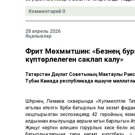
Комментарий 0
28 апрель 2026
Яңалыклар
Фәрит Мөхәммәтшин: «Безнең бур
күптөрлелеген саклап калу»
Татарстан Дәүләт Советының Мактаулы Рәис
Түбән Камада республикада яшәүче милләт
Шәһәрнең Лемаев скверында «Күпмилләтле Тат
игълан ителгән Хәрби батырлык һәм хезмәт фида
оештырылган экспозициядә 42 геройның язмыш
алдыннан ачылуында аерым мәгънә барлыгын әйтт
Җиңүгә керткән өлешен горурлык хисе белән иск
батырлыкларына тирән хөрмәт күрсәтәбез», 