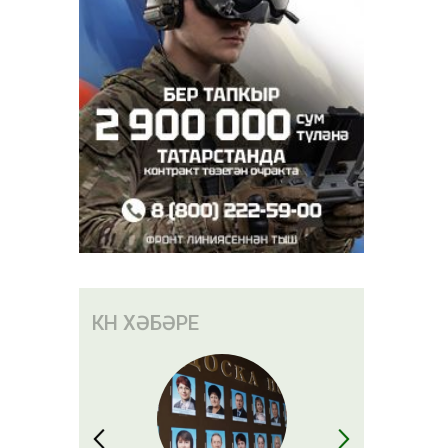
КӨН ХӘБӘРЕ
бән
нәрсәләргә
ин
ты