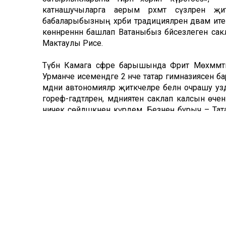
катнашучыларга аерым рәхмәт сүзләрен җ
бабаларыбызның хәрби традицияләрен дәвам ит
көннәреннән башлап Ватаныбыз бәйсезлеген сак
Мактаулы Рәисе.
Түбән Камага сәфәре барышында Фәрит Мөхәммә
Урманче исемендәге 2 нче татар гимназиясен б
мәдәни автономияләр җитәкчеләре белән очрашу у
гореф-гадәтләрен, мәдәниятен саклап калсын өч
ничек сөйләшкәнен күрдем. Безнең бурыч – Тат
диде Халыклар ассамблеясы рәисе.
Комментарий 0