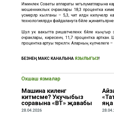
Иминлек Советы аппараты мәгълүматларына караг
мошенниклык очраклары 18,3 процентка кимегә
үсмерләр кылганы – 5,3, чит илдән килүчеләр 
технологияләрдән файдалануга бәйле җинаятьләрнең 
Шул ук вакытта ришвәтчелеккә бәйле кыңгыр э
очраклары, киресенчә, 11,7 процентка арткан.
процентка артуы теркәлгән. Аларның күпчелеге –
БЕЗНЕҢ МАКС КАНАЛЫНА
ЯЗЫЛЫГЫЗ
!
Охшаш язмалар
Машина киленгә
Айз
китмәсме? Укучыбыз
«Та
соравына «ВТ» җавабы
яңа
28.04.2026
28.04