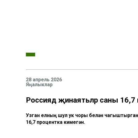
28 апрель 2026
Яңалыклар
Россиядә җинаятьләр саны 16,7 
Узган елның шул ук чоры белән чагыштырга
16,7 процентка кимегән.