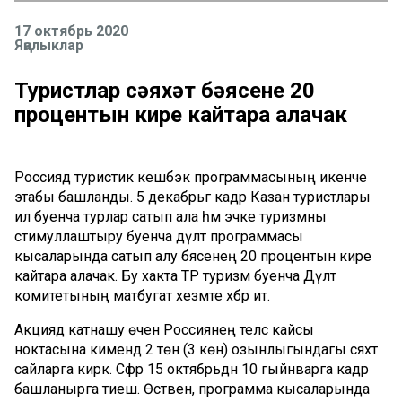
17 октябрь 2020
Яңалыклар
Туристлар сәяхәт бәясенең 20
процентын кире кайтара алачак
Россиядә туристик кешбэк программасының икенче
этабы башланды. 5 декабрьгә кадәр Казан туристлары
ил буенча турлар сатып ала һәм эчке туризмны
стимуллаштыру буенча дәүләт программасы
кысаларында сатып алу бәясенең 20 процентын кире
кайтара алачак. Бу хакта ТР туризм буенча Дәүләт
комитетының матбугат хезмәте хәбәр итә.
Акциядә катнашу өчен Россиянең теләсә кайсы
ноктасына кимендә 2 төн (3 көн) озынлыгындагы сәяхәт
сайларга кирәк. Сәфәр 15 октябрьдән 10 гыйнварга кадәр
башланырга тиеш. Өстәвенә, программа кысаларында