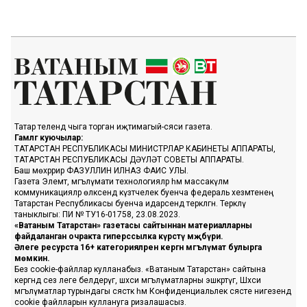
Татар телендә чыга торган иҗтимагый-сәяси газета.
Гамәлгә куючылар:
ТАТАРСТАН РЕСПУБЛИКАСЫ МИНИСТРЛАР КАБИНЕТЫ АППАРАТЫ,
ТАТАРСТАН РЕСПУБЛИКАСЫ ДӘҮЛӘТ СОВЕТЫ АППАРАТЫ.
Баш мөхәррир ФАЗУЛЛИН ИЛНАЗ ФАИС УЛЫ.
Газета Элемтә, мәгълүмати технологияләр һәм массакүләм
коммуникацияләр өлкәсендә күзәтчелек буенча федераль хезмәтенең
Татарстан Республикасы буенча идарәсендә теркәлгән. Теркәлү
таныклыгы: ПИ № ТУ16-01758, 23.08.2023.
«Ватаным Татарстан» газетасы сайтыннан материалларны
файдаланган очракта гиперссылка күрсәтү мәҗбүри.
Әлеге ресурста 16+ категорияләренә кергән мәгълүмат булырга
мөмкин.
Без cookie-файллар кулланабыз. «Ватаным Татарстан» сайтына
кергәндә сез әлеге белдерүгә, шәхси мәгълүматларны эшкәртүгә, Шәхси
мәгълүматлар турындагы сәясәткә һәм Конфиденциальлек сәясәте нигезендә
cookie файлларын куллануга ризалашасыз.