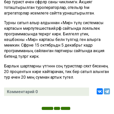
бер турист өчен сәфәрләр саны чикләнмәгән. Акциягә
тоташтырылган туроператорлар, отельләр һәм
агрегаторлар исемлеге сайтта урнаштырылган.
Турны сатып алыр алдыннан «Мир» түләү системасы
картасын мирпутешествий.рф сайтында лояльлек
программасында теркәргә кирәк. Билгеләп үтик,
кешбэкны «Мир» картасы белән түләгәндә генә алырга
мөмкин. Сәфәрне 15 октябрьдән 5 декабрьгә кадәр
программаның сайланган партнеры сайтында акция
битендә түләргә кирәк.
Барлык шартларны үтәгәннән соң туристлар сәяхәт бәясенең
20 процентын кире кайтарачак, тик бер сатып алынган
тур өчен 20 мең сумнан артык түгел.
Комментарий 0