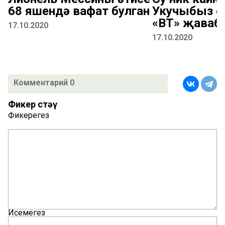
68 яшендә вафат булган
Укучыбыз с
«ВТ» җаваб
17.10.2020
17.10.2020
Комментарий 0
Фикер өстәү
Фикерегез
Исемегез