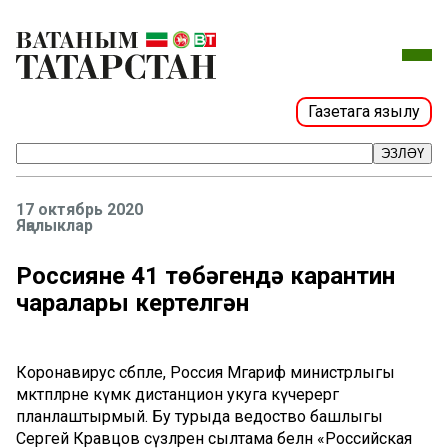
Газетага язылу
ЭЗЛӘҮ
17 октябрь 2020
Яңалыклар
Россиянең 41 төбәгендә карантин
чаралары кертелгән
Коронавирус сәбәпле, Россия Мәгариф министрлыгы
мәктәпләрне күмәк дистанцион укуга күчерергә
планлаштырмый. Бу турыда ведоство башлыгы
Сергей Кравцов сүзләренә сылтама белән «Российская