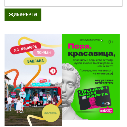
ҖИБӘРЕРГӘ