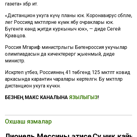
газета» хәбәр итә.
«Дистанцион укуга күчү планы юк. Коронавирус сәбәпле,
әлегә Россиядә мәктәпләрне күмәк ябу очраклары юк.
Бүгенге көндә җитди куркыныч юк», — диде Сегей
Кравцов.
Россия Мәгариф министрлыгы Бөтенроссия укучылар
олимпиадасын да кичектерергә җыенмый, диде
министр.
Искәртеп үтәбез, Россиянең 41 төбәгендә 125 мәктәптә ковид
аркасында карантин чаралары кертелгән. Бу мәктәпләр
дистанцион укуга күчкән.
БЕЗНЕҢ МАКС КАНАЛЫНА
ЯЗЫЛЫГЫЗ
!
Охшаш язмалар
Лионель Мессиның әтисе
Су ник кайна