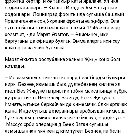
фронтка кертәләр. Ике тапкыр каты яралана. Ул ике
орден кавалеры – Кызыл Йолдыз һәм Батырлык
орденнары. Ленинград фронтында сугыша башлый.
Яраланганнан соң Украина фронтына җибәрәләр. Әле
сугыш беткәч тә тиз генә кайта алмый. 1946 елга кадәр
хезмәт итә, - ди Марат Әхмәтов. – Әниемнең ике
бертуганы да офицер булган. Әмма аларга исән-сау
кайтырга насыйп булмый.
Марат Әхмәтов республика халкын Җиңү көне белән
котлады.
– Ил язмышы хәл ителгән көннәрдә безгә бердәм булырга
кирәк. Безнең язмышыбыз, дәүләтебезнең киләчәге хәл
ителә. Без Җиңүне патриотик тәрбия максатында күбрәк
күтәрергә тиеш. Ничә еллар узса да, Бөек Җиңүнең
әһәмияте, мәгънәсе беркайчан да кимемәячәк, бәлки артачак
кына. Инде сугыш ветераннары арабыздан кимесә дә,
бу елларның әһәмияте киләчәк өчен бик зур, – диде ул. –
Махсус хәрби операция дә Бөек Ватан сугышы
язмышыннан һич кенә дә ким түгел. Безнең ил белән