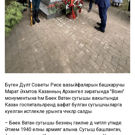
Бүген Дәүләт Советы Рәисе вазыйфаларын башкаручы
Марат Әхмәтов Казанның Архангел зиратында "Воин"
монументына һәм Бөек Ватан сугышы вакытында
Казан госпитальләрендә вафат булган сугышчыларга
куелган истәлекле урынга чәчәкләр салды.
– Бөек Ватан сугышы безнең гаиләне дә читләп үтмәде.
Әтием 1940 елны армиягә алына. Сугыш башлангач,