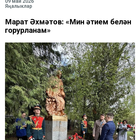
09 май 2026
Яңалыклар
Марат Әхмәтов: «Мин әтием белән
горурланам»