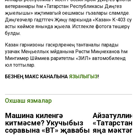
ветераннары һәм «Татарстан Республикасы Диңгез
җыелышы» иҗтимагый оешмасы әгъзалары сәламләде.
Диңгезчеләр гадәттәгечә Җиңү паркында «Казан» К-403 су
асты көймәсе янында җыела. Истәлекле фотога төшерү
булды.
Казан гарнизоны гаскәрләренең тантаналы парады
узачак Меңьеллык мәйданына Рөстәм Миңнеханов һәм
Минтимер Шәймиев раритетлы «ЗИЛ» автомобилендә
юл тоттылар.
БЕЗНЕҢ МАКС КАНАЛЫНА
ЯЗЫЛЫГЫЗ
!
Охшаш язмалар
Машина киленгә
Айзатуллин:
китмәсме? Укучыбыз
«Татарстан
соравына «ВТ» җавабы
яңа мәктәп