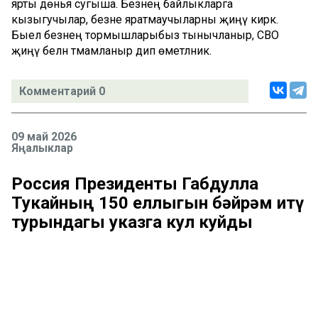
ярты дөнья сугыша. Безнең байлыкларга
кызыгучылар, безне яратмаучыларны җиңү кирәк.
Быел безнең тормышларыбыз тынычланыр, СВО
җиңү белән тәмамланыр дип өметләник.
Комментарий 0
09 май 2026
Яңалыклар
Россия Президенты Габдулла
Тукайның 150 еллыгын бәйрәм итү
турындагы указга кул куйды