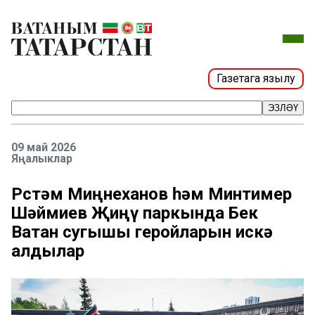
Газетага язылу
ЭЗЛӘҮ
09 май 2026
Яңалыклар
Рөстәм Миңнеханов һәм Минтимер
Шәймиев Җиңү паркында Бөек
Ватан сугышы геройларын искә
алдылар