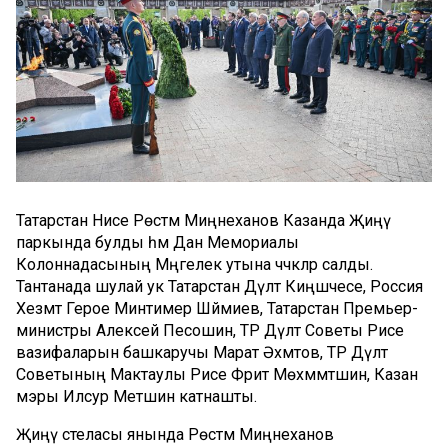
Татарстан Hәисе Рөстәм Миңнеханов Казанда Җиңү
паркында булды һәм Дан Мемориалы
Колоннадасының Мәңгелек утына чәчәкләр салды.
Тантанада шулай ук Татарстан Дәүләт Киңәшчесе, Россия
Хезмәт Герое Минтимер Шәймиев, Татарстан Премьер-
министры Алексей Песошин, ТР Дәүләт Советы Рәисе
вазифаларын башкаручы Марат Әхмәтов, ТР Дәүләт
Советының Мактаулы Рәисе Фәрит Мөхәммәтшин, Казан
мэры Илсур Метшин катнашты.
Җиңү стеласы янында Рөстәм Миңнеханов