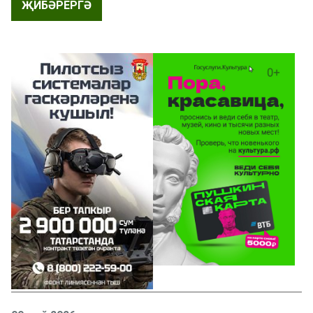
ҖИБӘРЕРГӘ