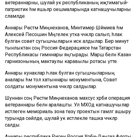
ветераннарны, шулай ук республиканың иҗтимагый-
патриотик һәм яшьләр оешмаларында катнашучыларны
сәламләде.
Аннары Рөстәм Миңнеханов, Минтимер Шәймиев һәм
Алексей Песошин Мәңгелек утка чәчәкләр салып, һәлак
булган совет сугышчыларын искә алдылар. Бер минут
тынлыктан соң Россия Федерациясе һәм Татарстан
Республикасы гимннары яңгырады. Марш белән Казан
гарнизонының мактаулы каравылы ротасы үтте.
Аннары кунаклар Һәлак булган сугышчыларның
аналары һәм тол хатыннары монументына, Совет
солдаты монументына чәчәкләр салдылар.
Шуннан соң Рөстәм Миңнеханов махсус хәрби операция
ветераннары белән аралашты. Ул МХОдә катнашучылар
истәлегенә мемориаль зона төзү проектын гамәлгә ашыру
турында сөйләде, шулай ук истәлекле ташка чәчәкләр
салды.
Аннары республика Рәисен Россия Хәрби-Диңгез флоты