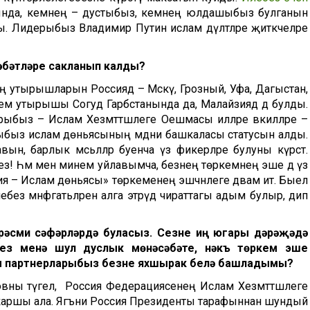
тында, кемнең – дустыбыз, кемнең юлдашыбыз булганын
. Лидерыбыз Владимир Путин ислам дәүләтләре җитәкчеләре
әбәтләре сакланып калды?
ң утырышларын Россиядә – Мәскәү, Грозный, Уфа, Дагыстан,
Төркем утырышы Согуд Гарәбстанында да, Малайзиядә дә булды.
арыбыз – Ислам Хезмәттәшлеге Оешмасы илләре вәкилләре –
аныбыз ислам дөньясының мәдәни башкаласы статусын алды.
н, барлык мәсьәләләр буенча үз фикерләре булуны күрсәтә.
без! Һәм менә минем уйлавымча, безнең төркемнең эше дә үз
оссия – Ислам дөньясы» төркеменең эшчәнлеге дәвам итә. Быел
без мәнфәгатьләрен алга этәрүдә чираттагы адым булыр, дип
рәсми сәфәрләрдә буласыз. Сезне иң югары дәрәҗәдә
Сез менә шул дуслык мөнәсәбәте, нәкъ төркем эше
м партнерларыбыз безне яхшырак белә башладымы?
вны түгел, ә Россия Федерациясенең Ислам Хезмәттәшлеге
ен каршы ала. Ягъни Россия Президенты тарафыннан шундый