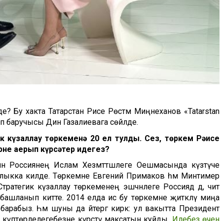
де? Бу хакта Татарстан Рәисе Рөстәм Миңнеханов «Tatarstan
п баручысы Динә Газалиевага сөйләде.
к күзаллау төркеменә 20 ел тулды. Сез, төркем Рәисе
не аерып күрсәтер идегез?
 Россиянең Ислам Хезмәттәшлеге Оешмасында күзәтүче
арлыкка килде. Төркемне Евгений Примаков һәм Минтимер
тратегик күзаллау төркеменең эшчәнлеге Россиядә дә, чит
а башланып китте. 2014 елда исә бу төркемне җитәкләү миңа
арабыз. Һәм шуны да әйтергә кирәк: ул вакытта Президент
е, күптөрлелегебезне күрсәтү максатын куйды.
Илебез өчен