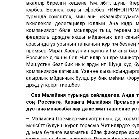
вәкаләтләр бирелгән кешене. Һәм, әлбәттә, шуны әйт
күрәбез. Безнең соңгы сәфәребез «ИННОПРОМ»г
турында сөйләштек, мин аны «КазанФорум»га
вәкиллекле делегацияләр юллый. Аңа кадәр
компанияләргә бәйле мәсьәләләрдән тыш, төрке
федераль дәрәҗәдәге яхшы мәйданчык дип саны
арасында үз урынын тапканын күрә һәм безнең
премьер Марат Хөснуллин җитәкли һәм аны бар я
Россияне дә яхшы белә. Чит илләр эшләре минис
Мишустин безгә бик нык ярдәм итә. Шуңа күрә, 
компанияләре катнаша. Үзеңне кызыксындырган
алырлык мәйданчык булдыру бик мөһим. Фору
дәрәҗәдә үткәрергә тиешбез.
– Сез Малайзия турында сөйләдегез. Анда 
соң Россия
г
ә, Казан
г
а Малайзия Премьер
дустанә
мөнәсәбәтләр дә
хезмәттәшлекне
үс
– Малайзия Премьер-министрының да, хөрмәтле
мөнәсәбәттә булуын күреп торасыз. Чит илләрдәге к
дә, әмма бүгенге вазгыятькә бәйле фикерләре а