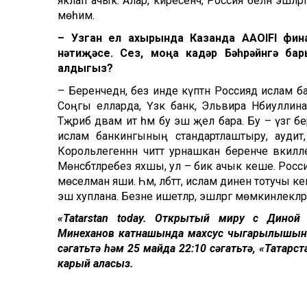
яклап ачык. Алар, киресенчә, Россия белән эшләргә
мөһим.
–
Узган ел ахырында Казанда
AAOIFI
фина
нәтиҗәсе. Сез
,
моңа кадәр Бә
һ
рәйнгә ба
алдыгыз
?
– Беренчедән, без инде күптән Россиядә ислам б
Соңгы елларда, Үзәк банк, Эльвира Нәбиуллина,
Тәҗрибә дәвам итә һәм бу эш җәелә бара. Бу – үзгә
ислам банкингының стандартлаштыру, аудит, 
Корольлегеннән читтә урнашкан беренче вәкиллек
Мөнәсәбәтләребез яхшы, ул – бик ачык кеше. Рос
мөселман яши. Һәм, әлбәттә, ислам динен тотучы
эш хуплана. Безне ишетәләр, эшләргә мөмкинлекләр
«Tatarstan today. Открытый миру с Диной 
Миңнеханов катнашында махсус чыгарылышын «
сәгатьтә һәм 25 майда 22:10 сәгатьтә, «Татарс
карый аласыз.