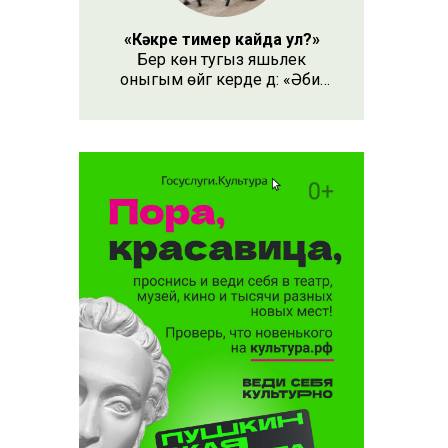
«Кәкре тимер кайда ул?»
Бер көн тугыз яшьлек
оныгым өйгә керде дә: «Әби,
безнең кәкре тимер кайда
ул?» – дип сорады.