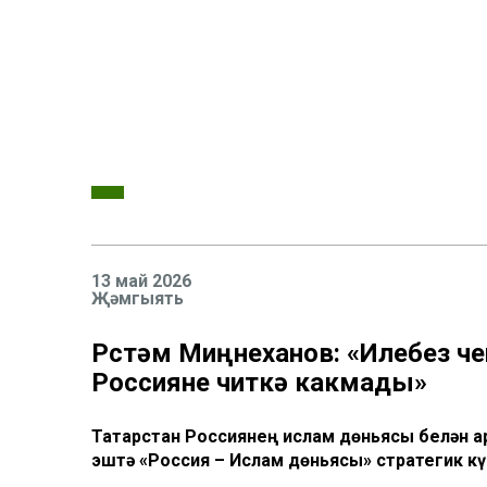
13 май 2026
Җәмгыять
Рөстәм Миңнеханов: «Илебез өч
Россияне читкә какмады»
Татарстан Россиянең ислам дөньясы белән 
эштә «Россия – Ислам дөньясы» стратегик кү