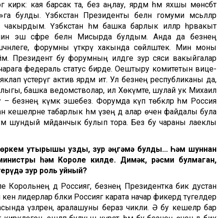
ергә кирәк: кая барсак та, без аңлау, ярдәм һәм яхшы мөнәсәбәт
а булды. Үзбәкстан Президенты белән гомуми мәсьәләләр
 чакырдым. Үзбәкстан һәм башка барлык илләр һәрвакыт
 мин эш сәфәре белән Мисырда булдым. Анда да безнең
м эшчәнлеге, форумны үткәрү хакында сөйләштек. Мин моны
йм. Президент бу форумның илдәге зур сәяси вакыйгалар
 чарага федераль статус бирде. Оештыру комитетын вице-
клап үстерүгә актив ярдәм итә. Ул безнең республиканы да,
трлыгы, башка ведомстволар, ил Хөкүмәте, шулай ук Михаил
бу – безнең күмәк эшебез. Форумда күп төбәкләр һәм Россия
 кешеләрне табарлык һәм үзең дә алар өчен файдалы була
м шундый мәйданчык булып тора. Без бу чараны лаеклы
төркем утырышы узды, зур әңгәмә булды...
Һәм шуннан
-министры
һәм
Короле
килде
.
Димәк, рә
сми булмаган,
терүдә зур роль уйный?
 Корольнең дә Россиягә, безнең Президентка бик дустанә
үп кенә лидерлар бәлки Россиягә карата начар фикердә түгелдер
ркасында үзләрен, аралашуны бераз чикли. Ә бу кешеләр бар