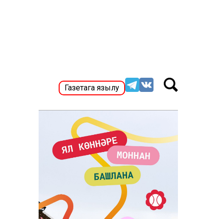
Газетага язылу