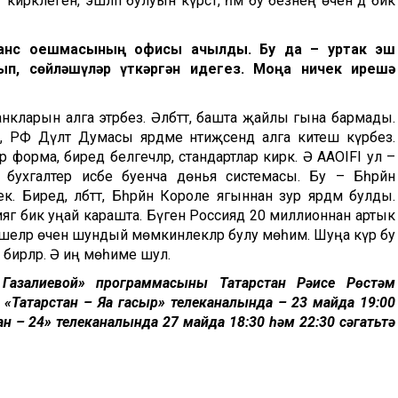
 кирәклеген, эшләп булуын күрсәтә, һәм бу безнең өчен дә бик
нс оешмасының офисы ачылды.
Б
у да
– урт
ак эш
рып, сөйләшүләр
үткәргән идегез
. Моңа ничек иреш
ә
анкларын алга этәрәбез. Әлбәттә, башта җайлы гына бармады.
 РФ Дәүләт Думасы ярдәме нәтиҗәсендә алга китеш күрәбез.
 бер форма, биредә белгечләр, стандартлар кирәк. Ә
AAOIFI
ул –
бухгалтер исәбе буенча дөнья системасы. Бу – Бәһрәйн
. Биредә, әлбәттә, Бәһрәйн Короле ягыннан зур ярдәм булды.
сиягә бик уңай карашта. Бүген Россиядә 20 миллионнан артык
 кешеләр өчен шундый мөмкинлекләр булу мөһим. Шуңа күрә бу
 бирәләр. Ә иң мөһиме шул.
Газалиевой» программасының Татарстан Рәисе Рөстәм
Татарстан – Яңа гасыр» телеканалында – 23 майда 19:00
тан – 24» телеканалында 27 майда 18:30 һәм 22:30 сәгатьтә