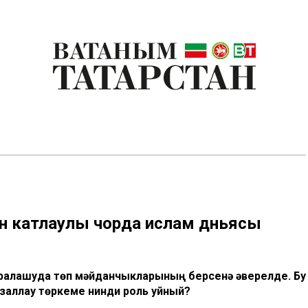
ен катлаулы чорда ислам дөньясы
аралашуда төп мәйданчыкларының берсенә әверелде. Бу
заллау төркеме нинди роль уйный?