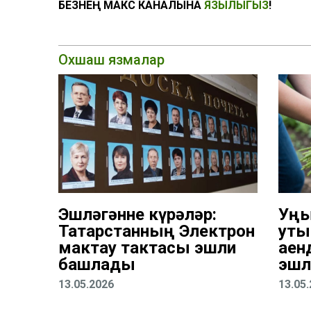
БЕЗНЕҢ МАКС КАНАЛЫНА
ЯЗЫЛЫГЫЗ
!
Охшаш язмалар
Эшләгәнне күрәләр:
Уң
Татарстанның Электрон
уты
мактау тактасы эшли
аен
башлады
эшл
13.05.2026
13.05