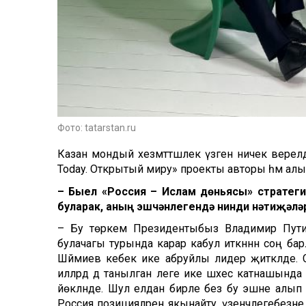
Фото: tatarstan.ru
Казан мондый хезмәттәшлек үзәгенә ничек әверел
Today. Открытый миру» проекты авторы һәм алы
– Быел «Россия – Ислам дөньясы»
с
тратеги
буларак, аның эш
чәнлегендә
нинди нәтиҗәләр
– Бу төркем Президентыбыз Владимир Путин
булачагы турында карар кабул иткәннән соң б
Шәймиев кебек ике абруйлы лидер җитәкләде. С
илләрдә дә танылган әлеге ике шәхес катнашынд
йөкләнде. Шул елдан бирле без бу эшне алып б
Россия позицияләрен якынайту, үзенчәлегебезн