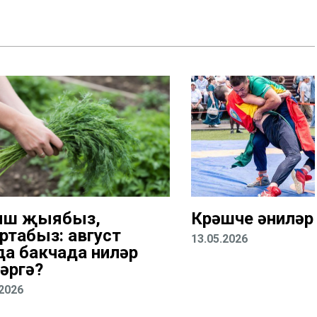
ыш җыябыз,
Көрәшче әниләр
ртабыз: август
13.05.2026
да бакчада ниләр
әргә?
.2026