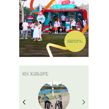
КӨН ХӘБӘРЕ