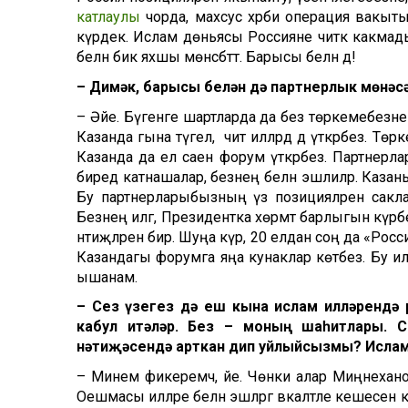
катлаулы
чорда, махсус хәрби операция вакы
күрдек. Ислам дөньясы Россияне читкә какмады
белән бик яхшы мөнәсәбәттә. Барысы белән дә!
– Димәк, барысы белән дә партнерлык мөнәс
– Әйе. Бүгенге шартларда да без төркемебезне
Казанда гына түгел, ә чит илләрдә дә үткәрәбез. 
Казанда да ел саен форум үткәрәбез. Партнерл
биредә катнашалар, безнең белән эшлиләр. Каз
Бу партнерларыбызның үз позицияләрен саклавы
Безнең илгә, Президентка хөрмәт барлыгын күрә
нәтиҗәләрен бирә. Шуңа күрә, 20 елдан соң да «Р
Казандагы форумга яңа кунаклар көтәбез. Бу иле
ышанам.
– Сез үзегез дә еш кына ислам илләрендә 
кабул итәләр. Без – моның шаһитлары. 
нәтиҗәсендә арткан дип уйлыйсызмы? Исла
– Минем фикеремчә, әйе. Чөнки алар Миңнехано
Оешмасы илләре белән эшләргә вәкаләтле кешеc