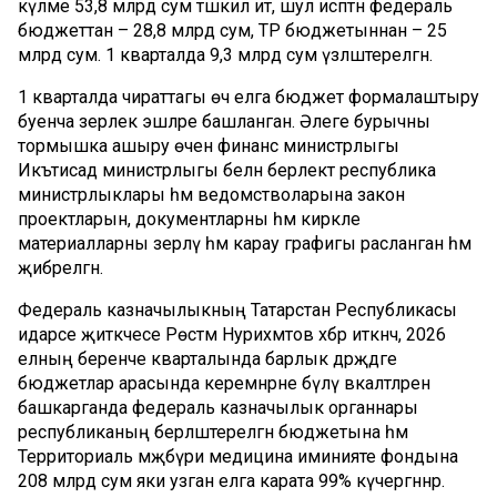
күләме 53,8 млрд сум тәшкил итә, шул исәптән федераль
бюджеттан – 28,8 млрд сум, ТР бюджетыннан – 25
млрд сум. 1 кварталда 9,3 млрд сум үзләштерелгән.
1 кварталда чираттагы өч елга бюджет формалаштыру
буенча әзерлек эшләре башланган. Әлеге бурычны
тормышка ашыру өчен финанс министрлыгы
Икътисад министрлыгы белән берлектә республика
министрлыклары һәм ведомстволарына закон
проектларын, документларны һәм кирәкле
материалларны әзерләү һәм карау графигы расланган һәм
җибәрелгән.
Федераль казначылыкның Татарстан Республикасы
идарәсе җитәкчесе Рөстәм Нуриәхмәтов хәбәр иткәнчә, 2026
елның беренче кварталында барлык дәрәҗәдәге
бюджетлар арасында керемнәрне бүлү вәкаләтләрен
башкарганда федераль казначылык органнары
республиканың берләштерелгән бюджетына һәм
Территориаль мәҗбүри медицина иминияте фондына
208 млрд сум яки узган елга карата 99% күчергәннәр.