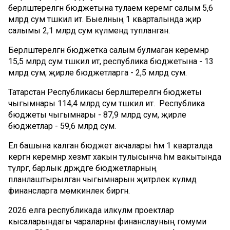
берләштерелгән бюджетына тулаем керемгә салым 5,6
млрд сум тәшкил итә. Быелның 1 кварталында җир
салымы 2,1 млрд сум күләмендә тупланган.
Берләштерелгән бюджетка салым булмаган керемнәр
15,5 млрд сум тәшкил итә, республика бюджетына - 13
млрд сум, җирле бюджетларга - 2,5 млрд сум.
Татарстан Республикасы берләштерелгән бюджеты
чыгымнары 114,4 млрд сум тәшкил итә. Республика
бюджеты чыгымнары - 87,9 млрд сум, җирле
бюджетлар - 59,6 млрд сум.
Ел башына калган бюджет акчалары һәм 1 кварталда
кергән керемнәр хезмәт хакын тулысынча һәм вакытында
түләргә, барлык дәрәҗәдәге бюджетларның
планлаштырылган чыгымнарын җитәрлек күләмдә
финансларга мөмкинлек биргән.
2026 елга республикада илкүләм проектлар
кысаларындагы чараларны финанслауның гомуми