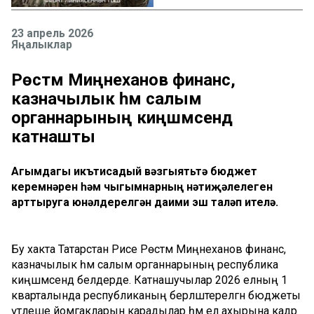
23 апрель 2026
Яңалыклар
Рөстәм Миңнеханов финанс,
казначылык һәм салым
органнарының киңәшмәсендә
катнашты
Агымдагы икътисадый вәзгыятьтә бюджет
керемнәрен һәм чыгымнарның нәтиҗәлелеген
арттыруга юнәлдерелгән даими эш таләп ителә.
Бу хакта Татарстан Рәисе Рөстәм Миңнеханов финанс,
казначылык һәм салым органнарының республика
киңәшмәсендә белдерде. Катнашучылар 2026 елның 1
кварталында республиканың берләштерелгән бюджеты
үтәлеше йомгакларын карадылар һәм ел ахырына кадәр