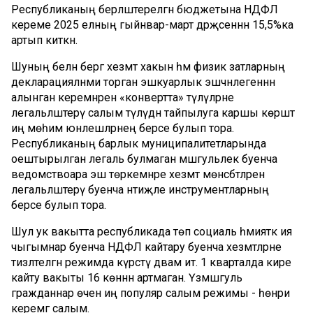
Республиканың берләштерелгән бюджетына НДФЛ
кереме 2025 елның гыйнвар-март дәрәҗәсеннән 15,5%ка
артып киткән.
Шуның белән бергә хезмәт хакын һәм физик затларның
декларацияләнми торган эшкуарлык эшчәнлегеннән
алынган керемнәрен «конвертта» түләүләрне
легальләштерү салым түләүдән тайпылуга каршы көрәштә
иң мөһим юнәлешләрнең берсе булып тора.
Республиканың барлык муниципалитетларында
оештырылган легаль булмаган мәшгульлек буенча
ведомствоара эш төркемнәре хезмәт мөнәсәбәтләрен
легальләштерү буенча нәтиҗәле инструментларның
берсе булып тора.
Шул ук вакытта республикада төп социаль әһәмияткә ия
чыгымнар буенча НДФЛ кайтару буенча хезмәтләрне
тизләтелгән режимда күрсәтү дәвам итә. 1 кварталда кире
кайту вакыты 16 көннән артмаган. Үзмәшгуль
гражданнар өчен иң популяр салым режимы - һөнәри
керемгә салым.