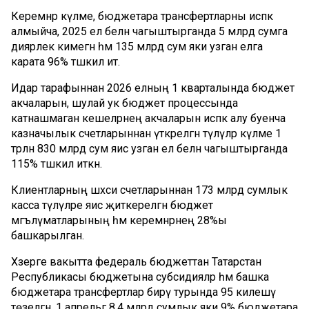
Керемнәр күләме, бюджетара трансфертларны исәпкә
алмыйча, 2025 ел белән чагыштырганда 5 млрд сумга
диярлек кимегән һәм 135 млрд сум яки узган елга
карата 96% тәшкил итә.
Идарә тарафыннан 2026 елның 1 кварталында бюджет
акчаларын, шулай ук бюджет процессында
катнашмаган кешеләрнең акчаларын исәпкә алу буенча
казначылык счетларыннан үткәрелгән түләүләр күләме 1
трлн 830 млрд сум яисә узган ел белән чагыштырганда
115% тәшкил иткән.
Клиентларның шәхси счетларыннан 173 млрд сумлык
касса түләүләре яисә җиткерелгән бюджет
мәгълүматларының һәм керемнәрнең 28%ы
башкарылган.
Хәзерге вакытта федераль бюджеттан Татарстан
Республикасы бюджетына субсидияләр һәм башка
бюджетара трансфертлар бирү турында 95 килешү
төзелгән. 1 апрельгә 8,4 млрд сумлык яки 9% бюджетара