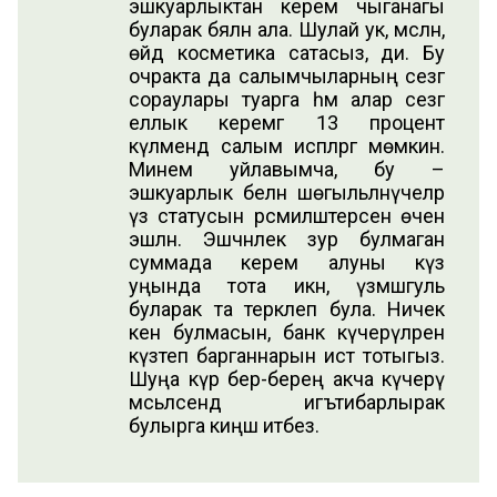
эшкуарлыктан керем чыганагы
буларак бәяләнә ала. Шулай ук, мәсәлән,
өйдә косметика сатасыз, ди. Бу
очракта да салымчыларның сезгә
сораулары туарга һәм алар сезгә
еллык керемгә 13 процент
күләмендә салым исәпләргә мөмкин.
Минем уйлавымча, бу –
эшкуарлык белән шөгыльләнүчеләр
үз статусын рәсмиләштерсен өчен
эшләнә. Эшчәнлек зур булмаган
суммада керем алуны күз
уңында тота икән, үзмәшгуль
буларак та теркәлеп була. Ничек
кенә булмасын, банк күчерүләрен
күзәтеп барганнарын истә тотыгыз.
Шуңа күрә бер-береңә акча күчерү
мәсьәләсендә игътибарлырак
булырга киңәш итәбез.