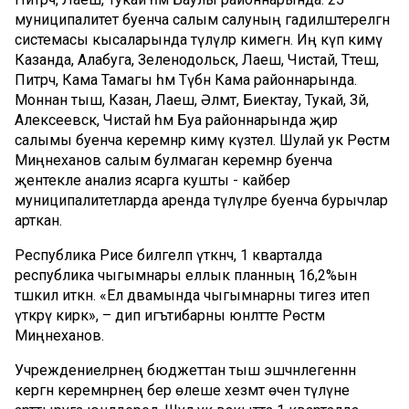
муниципалитет буенча салым салуның гадиләштерелгән
системасы кысаларында түләүләр кимегән. Иң күп кимү
Казанда, Алабуга, Зеленодольск, Лаеш, Чистай, Тәтеш,
Питрәч, Кама Тамагы һәм Түбән Кама районнарында.
Моннан тыш, Казан, Лаеш, Әлмәт, Биектау, Тукай, Зәй,
Алексеевск, Чистай һәм Буа районнарында җир
салымы буенча керемнәр кимү күзәтелә. Шулай ук Рөстәм
Миңнеханов салым булмаган керемнәр буенча
җентекле анализ ясарга кушты - кайбер
муниципалитетларда аренда түләүләре буенча бурычлар
арткан.
Республика Рәисе билгеләп үткәнчә, 1 кварталда
республика чыгымнары еллык планның 16,2%ын
тәшкил иткән. «Ел дәвамында чыгымнарны тигез итеп
үткәрү кирәк», – дип игътибарны юнәлтте Рөстәм
Миңнеханов.
Учреждениеләрнең бюджеттан тыш эшчәнлегеннән
кергән керемнәрнең бер өлеше хезмәт өчен түләүне