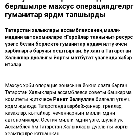
берләшмәләре махсус операциядәгеләргә
гуманитар ярдәм тапшырды
Татарстан халыклары ассамблеясенең милли-
мәдәни автономияләре «Геройлар таянычы» ресурс
үзәге белән берлектә гуманитар ярдәм илтү өчен
хәрбиләргә баруны оештырган. Бу хакта Татарстан
Халыклар дуслыгы йорты матбугат үзәгендә хәбәр
итәләр.
Махсус хәрби операция зонасына йөкне озата барган
Татарстан Халыклары ассамблеясе советы башкарма
комитеты җитәкчесе
Ренат Вәлиуллин
билгеләп үткәнчә,
ярдәм җыюда Татарстанда азәрбайҗаннар, греклар,
казахлар, кытайлар, чеченнарның милли-мәдәни
автономияләре, Осетия милли-мәдәни үзәге, шулай ук
Ассамблея һәм Татарстан Халыклары дуслыгы йорты
хезмәткәрләре катнашкан.