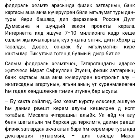
федераль хезмәте арасында физик затларның банк
картасы аша акча күчерүләренә бәйле мәгълүмат турыдан-
туры йөри башлар, дип фаразлана. Россия Дәүләт
Думасына әнә шундый закон проекты карала.
Интернетта илдә яшәүче 7–10 миллионга кадәр кеше
салым җыючыларның күз уңына эләгәчәк, дигән хәбәрләр дә
таралды. Дөрес, соңрак бу мәгълүматны кире
кактылар. Тик утсыз төтен дә булмый, диләр бит әле.
Салым федераль хезмәтенең Татарстандагы идарәсе
җитәкчесе Марат Сафиуллин әйтүенчә, физик затларның
банк картасы аша акча күчерүләрен контрольгә алу –
икътисадны агартуның, ягъни аның үтә күренмәлелеген
һәм гадел көндәшлекне тәэмин итүнең бер ысулы.
– Бу хакта сөйләгәндә, без хезмәт күрсәтү өлкәсендә эшләүче
һәм даими рәвештә керем алучы кешеләрне дә исәптә
тотабыз. Мисалга чәчтарашны алыйк. Ул өйдә чәч алу
белән шөгыльләнә һәм беркая да теркәлмәгән, даими рәвештә
физик затлардан акча алып бара һәм керемнәре турында
декларация тутырмый, – дип сөйләде Марат