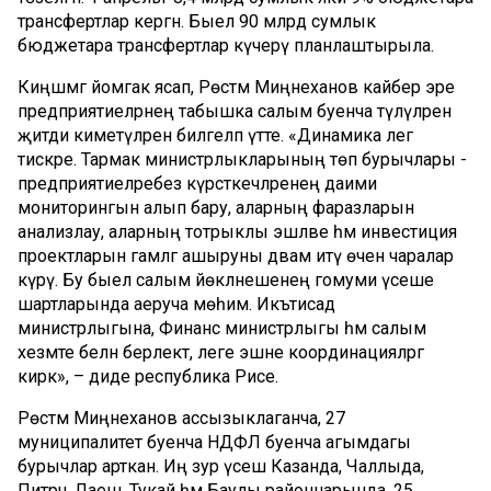
трансфертлар кергән. Быел 90 млрд сумлык
бюджетара трансфертлар күчерү планлаштырыла.
Киңәшмәгә йомгак ясап, Рөстәм Миңнеханов кайбер эре
предприятиеләрнең табышка салым буенча түләүләрен
җитди киметүләрен билгеләп үтте. «Динамика әлегә
тискәре. Тармак министрлыкларының төп бурычлары -
предприятиеләребез күрсәткечләренең даими
мониторингын алып бару, аларның фаразларын
анализлау, аларның тотрыклы эшләве һәм инвестиция
проектларын гамәлгә ашыруны дәвам итү өчен чаралар
күрү. Бу быел салым йөкләнешенең гомуми үсеше
шартларында аеруча мөһим. Икътисад
министрлыгына, Финанс министрлыгы һәм салым
хезмәте белән берлектә, әлеге эшне координацияләргә
кирәк», – диде республика Рәисе.
Рөстәм Миңнеханов ассызыклаганча, 27
муниципалитет буенча НДФЛ буенча агымдагы
бурычлар арткан. Иң зур үсеш Казанда, Чаллыда,
Питрәч, Лаеш, Тукай һәм Баулы районнарында. 25