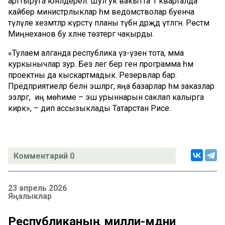
арттыруга юнәлдерелә. Шул ук вакытта 1 кварталда
кайбер министрлыклар һәм ведомстволар буенча
түләүле хезмәтләр күрсәтү планы түбән дәрәҗәдә үтәлгән. Рөстәм
Миңнеханов бу хәлне төзәтергә чакырды.
«Тулаем алганда республика үз-үзен тота, әмма
куркынычлар зур. Без әлегә бер генә программа һәм
проектны да кыскартмадык. Резервлар бар.
Предприятиеләр белән эшләргә, яңа базарлар һәм заказлар
эзләргә, ә иң мөһиме – эш урыннарын саклап калырга
кирәк», – дип ассызыклады Татарстан Рәисе.
Комментарий 0
23 апрель 2026
Яңалыклар
Республиканың милли-мәдәни