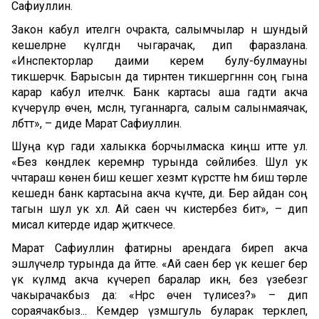
Сафиуллин.
Закон кабул ителгән очракта, салымчылар әнә шундый
кешеләрне күләгәдән чыгарачак, дип фаразлана.
«Инспекторлар даими керем булу-булмауны
тикшерәчәк. Барысын да тирәнтен тикшергәннән соң гына
карар кабул ителәчәк. Банк картасы аша гадәти акча
күчерүләр өчен, мәсәлән, туганнарга, салым салынмаячак,
әлбәттә», – диде Марат Сафиуллин.
Шуңа күрә гади халыкка борчылмаска киңәш итте ул.
«Без көндәлек керемнәр турында сөйлибез. Шул ук
чәчтараш көненә биш кешегә хезмәт күрсәтте һәм биш төрле
кешедән банк картасына акча күчте, ди. Бер айдан соң
тагын шул ук хәл. Ай саен чәч кистерәбез бит», – дип
мисал китерде идарә җитәкчесе.
Марат Сафиуллин фатирны арендага биреп акча
эшләүчеләр турында да әйтте. «Ай саен бер үк кешегә бер
үк күләмдә акча күчереп баралар икән, без үзебезгә
чакырачакбыз да: «Нәрсә өчен түлисез?» – дип
сораячакбыз... Кемдер үзмәшгуль буларак теркәлеп,