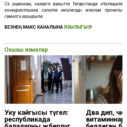
Сүз уңаеннан, хәзерге вакытта Татарстанда «Нәтиҗәле
конкурентлыкка сәләтле икътисад» илкүләм проекты
гамәлгә ашырыла.
БЕЗНЕҢ МАКС КАНАЛЫНА
ЯЗЫЛЫГЫЗ
!
Охшаш язмалар
Уку кайгысы түгел:
Дәва дип, чи
республикада
витаминнар
балаларны җәберләүгә
белдегең белә