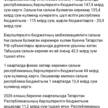
республиканың берләштерелгән бюджетына 147,4 млрд
сум кергән. Салым һәм салым булмаган керемнәр 135,4
млрд сум күләмендә күчерелгән, шул исәптән республика
бюджетына - 115 млрд сум, җирле бюджетларга - 20,4
млрд сум.
Берләштерелгән бюджетның мобилизацияләнгән салым
һәм салым булмаган керемнәре күләме буенча Татарстан
РФ субъектлары арасында дүртенче урынны алган.
Табышка салым кереме өч ай эчендә 42,3 млрд сум
тәшкил иткән.
1 кварталда физик затлар кеременә салым
республиканың берләштерелгән бюджетына 44 млрд
сум күләмендә кергән. Оешмалар милкенә салым
республика бюджетына 1 кварталда 13,4 млрд сум
күләмендә кергән.
2026 елның беренче кварталында Татарстан
Республикасының берләштерелгән бюджетына
акцизлар 11,2 млрд сум тәшкил иткән. Республиканың