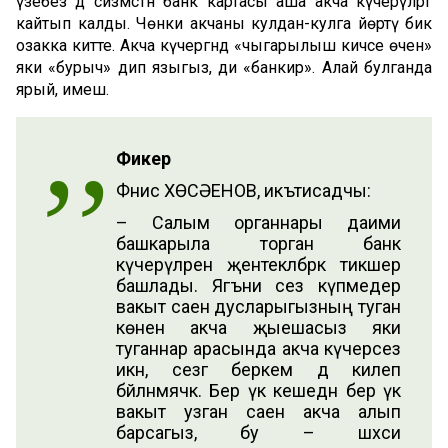
үзебез дә сизмәстән банк картасы аша акча күчерүләргә
кайтып калды. Чөнки акчаны кулдан-кулга йөртү бик
озакка китте. Акча күчергәндә «чыгарылыш кичәсе өчен»
яки «бурыч» дип языгыз, ди «банкир». Алай булганда
ярый, имеш.
Фикер
Фәнис ХӨСӘЕНОВ, икътисадчы:
– Салым органнары даими
башкарыла торган банк
күчерүләрен җентекләбрәк тикшерә
башлады. Ягъни сез күпмедер
вакыт саен дусларыгызның туган
көненә акча җыешасыз яки
туганнар арасында акча күчерәсез
икән, сезгә беркем дә килеп
бәйләнмәячәк. Бер үк кешедән бер үк
вакыт узган саен акча алып
барсагыз, бу – шәхси