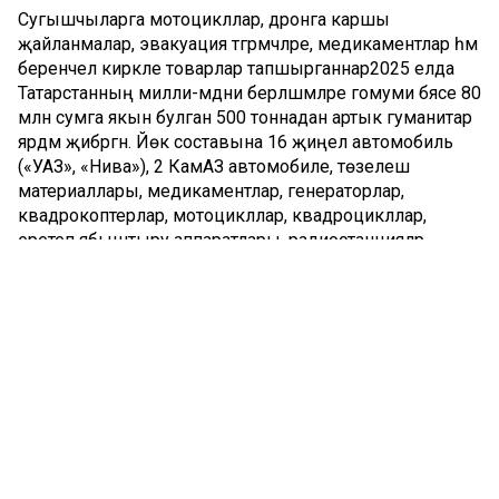
Сугышчыларга мотоцикллар, дронга каршы
җайланмалар, эвакуация тәгәрмәчләре, медикаментлар һәм
беренчел кирәкле товарлар тапшырганнар2025 елда
Татарстанның милли-мәдәни берләшмәләре гомуми бәясе 80
млн сумга якын булган 500 тоннадан артык гуманитар
ярдәм җибәргән. Йөк составына 16 җиңел автомобиль
(«УАЗ», «Нива»), 2 КамАЗ автомобиле, төзелеш
материаллары, медикаментлар, генераторлар,
квадрокоптерлар, мотоцикллар, квадроцикллар,
эретеп ябыштыру аппаратлары, радиостанцияләр,
җылы кием, күренми торган плащлар, пыялага каршы
костюмнар, җылылык пушкалары, озак вакыт
саклана торган азык-төлек кергән.
Вәлиуллин нәтиҗә ясап әйткәнчә, бу саннар артында төрле
телләрдә догалар һәм бер теләк тора: «Җиңү безнең кулда
булачак!». Инициатива хәрбиләргә ярдәм итүдә
Татарстанның күпмилләтле җәмәгатьчелегенең
бердәмлеген ассызыклый, дип өстәде ул.