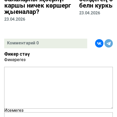
каршы ничек көрәшергә
белән куркы
җыеналар?
23.04.2026
23.04.2026
Комментарий 0
Фикер өстәү
Фикерегез
Исемегез