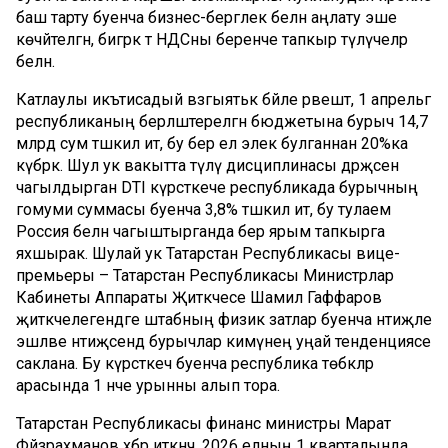
баш тарту буенча бизнес-бергәлек белән аңлату эше
көчәйтелгән, бигрәк тә НДСны беренче тапкыр түләүчеләр
белән.
Катлаулы икътисадый вәзгыятькә бәйле рәвештә, 1 апрельгә
республиканың берләштерелгән бюджетына бурыч 14,7
млрд сум тәшкил итә, бу бер ел элек булганнан 20%ка
күбрәк. Шул ук вакытта түләү дисциплинасы дәрәҗәсен
чагылдырган DTI күрсәткече республикада бурычның
гомуми суммасы буенча 3,8% тәшкил итә, бу тулаем
Россия белән чагыштырганда бер ярым тапкырга
яхшырак. Шулай ук Татарстан Республикасы вице-
премьеры – Татарстан Республикасы Министрлар
Кабинеты Аппараты Җитәкчесе Шамил Гаффаров
җитәкчелегендәге штабның физик затлар буенча нәтиҗәле
эшләве нәтиҗәсендә бурычлар кимүнең уңай тенденциясе
саклана. Бу күрсәткеч буенча республика төбәкләр
арасында 1 нче урынны алып тора.
Татарстан Республикасы финанс министры Марат
Фәйзрахманов хәбәр иткәнчә, 2026 елның 1 кварталында