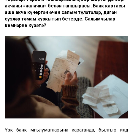
акчаны «наличка» белән тапшырасы. Банк картасы
аша акча күчергән өчен салым түләтәләр, дигән
сүзләр тәмам куркытып бетерде. Салымчылар
кемнәрне күзәтә?
Үзәк банк мәгълүматларына караганда, былтыр илдә