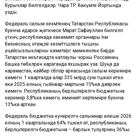
бурычлар билгеләделәр. Чара ТР Хөкүмәте Йортында
узды.
Федераль салым хезмәтенең Татарстан Республикасы
буенча идарәсе җитәкчесе Марат Сафиуллин билгеләп
үткәнчә, республикада хакимият органнары һәм
бизнесның нәтиҗәле хезмәттәшлеге тышкы
уңайсызлыкларны киметергә мөмкинлек бирде.
Татарстан икътисадта катлаулы чорны Россиянең
башка төбәкләренә караганда яхшырак уза. Шуңа да
карамастан, кайбер сәбәпләр аркасында салым керемнәре
кимегән. 1 кварталда алар 335 млрд сум тәшкил иткән
яки 2025 елның гыйнвар-мартына 15%ка диярлек
кимегән. Республиканың берләштерелгән бюджетына
керемнәр 3,8%ка кимегән, иминият кертемнәре буенча
13%ка арткан.
Федераль бюджетка күчерелгән салымнар өлеше 2026
елның 1 кварталында 64% тәшкил итә, республиканың
берләштерелгән бюджетына – барлык түләүләрнең 36%ы.