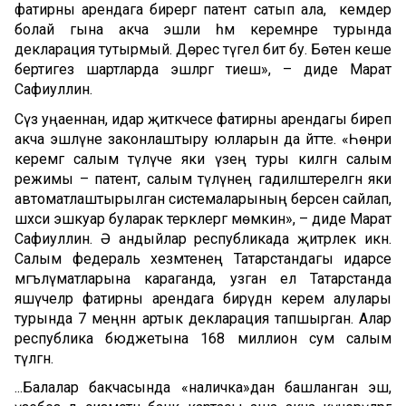
фатирны арендага бирергә патент сатып ала, ә кемдер
болай гына акча эшли һәм керемнәре турында
декларация тутырмый. Дөрес түгел бит бу. Бөтен кеше
бертигез шартларда эшләргә тиеш», – диде Марат
Сафиуллин.
Сүз уңаеннан, идарә җитәкчесе фатирны арендагы биреп
акча эшләүне законлаштыру юлларын да әйтте. «Һөнәри
керемгә салым түләүче яки үзеңә туры килгән салым
режимы – патент, салым түләүнең гадиләштерелгән яки
автоматлаштырылган системаларының берсен сайлап,
шәхси эшкуар буларак теркәлергә мөмкин», – диде Марат
Сафиуллин. Ә андыйлар республикада җитәрлек икән.
Салым федераль хезмәтенең Татарстандагы идарәсе
мәгълүматларына караганда, узган ел Татарстанда
яшәүчеләр фатирны арендага бирүдән керем алулары
турында 7 меңнән артык декларация тапшырган. Алар
республика бюджетына 168 миллион сум салым
түләгән.
...Балалар бакчасында «наличка»дан башланган эш,