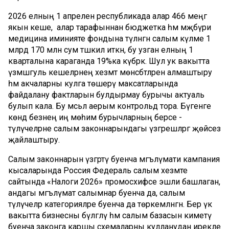
2026 елның 1 апреленә республикада алар 466 меңгә
якын кеше, ә алар тарафыннан бюджетка һәм мәҗбүри
медицина иминияте фондына түләнгән салым күләме 1
млрд 170 млн сум тәшкил иткән, бу узган елның 1
кварталына караганда 19%ка күбрәк. Шул ук вакытта
үзмәшгуль кешеләрнең хезмәт мөнәсәбәтләрен алмаштыру
һәм акчаларны кулга төшерү максатларында
файдалану фактларын булдырмау бурычы актуаль
булып кала. Бу мәсьәлә аерым контрольдә тора. Бүгенге
көндә безнең иң мөһим бурычларның берсе -
түләүчеләрне салым законнарындагы үзгәрешләргә җөйсез
җайлаштыру.
Салым законнарын үзгәртү буенча мәгълүмати кампания
кысаларында Россия Федераль салым хезмәте
сайтында «Налоги 2026» промосәхифәсе эшли башлаган,
андагы мәгълүмат салымнар буенча да, салым
түләүчеләр категорияләре буенча да төркемләнгән. Бер үк
вакытта бизнесны бүлгәләү һәм салым базасын киметү
буенча законга каршы схемаларны кулланудан ирекле