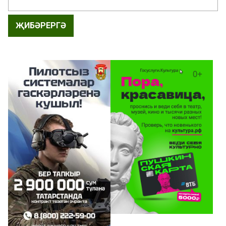
ҖИБӘРЕРГӘ