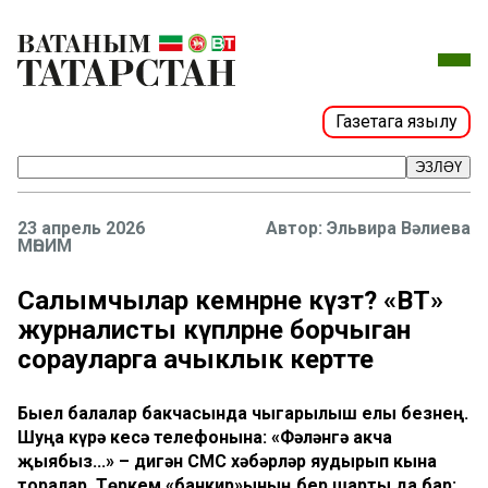
Газетага язылу
ЭЗЛӘҮ
23 апрель 2026
Эльвира Вәлиева
МӨҺИМ
Салымчылар кемнәрне күзәтә? «ВТ»
журналисты күпләрне борчыган
сорауларга ачыклык кертте
Быел балалар бакчасында чыгарылыш елы безнең.
Шуңа күрә кесә телефонына: «Фәләнгә акча
җыябыз...» – дигән СМС хәбәрләр яудырып кына
торалар. Төркем «банкир»ының бер шарты да бар: