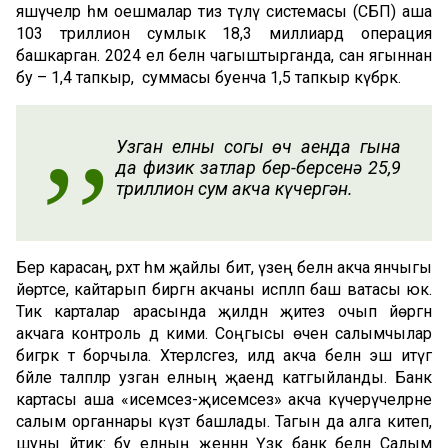
яшәүчеләр һәм оешмалар тиз түләү системасы (СБП) аша
103 триллион сумлык 18,3 миллиард операция
башкарган. 2024 ел белән чагыштырганда, сан ягыннан
бу – 1,4 тапкыр, ә суммасы буенча 1,5 тапкыр күбрәк.
Узган елның соңгы өч аенда гына
да физик затлар бер-берсенә 25,9
триллион сум акча күчергән.
Бер карасаң, рәхәт һәм җайлы бит, үзең белән акча янчыгы
йөртәсе, кайтарып биргән акчаны исәпләп баш ватасы юк.
Тик карталар арасында җилдән җитез очып йөргән
акчага контроль дә кими. Соңгысы өчен салымчылар
бигрәк тә борчыла. Хәтерләсәгез, илдә акча белән эш итүгә
бәйле таләпләр узган елның җаендә катгыйланды. Банк
картасы аша «исемсез-җисемсез» акча күчерүчеләрне
салым органнары күзәтә башлады. Тагын да алга китеп,
шуны әйтик: бу елның җәеннән Үзәк банк белән Салым