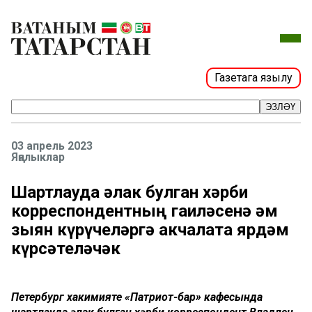
Газетага язылу
ЭЗЛӘҮ
03 апрель 2023
Яңалыклар
Шартлауда һәлак булган хәрби
корреспондентның гаиләсенә һәм
зыян күрүчеләргә акчалата ярдәм
күрсәтеләчәк
Петербург хакимияте «Патриот-бар» кафесында