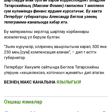
шартлауда һәлак булган хәрби корреспондент Владлен
Татарскийның (Максим Фомин) гаиләсенә 1 миллион
сум күләмендә финанс ярдәме күрсәтәчәк. Бу хакта
Петербург губернаторы Александр Беглов үзенең
телеграмма-каналында хәбәр итә.
Бу материалны әзерләгәндә шартлау корбаннары
исемлегендә ул берүзе булган.
"Зыян күрүчеләр, хәлләренең авырлыгына карап, 500 яки
250 мең [сум] компенсация алачак", – дип тә өстәгән
губернатор.
Петербург Хөкүмәте сайтында Беглов Татарскийны
үтерүне «кешелексез, коточкыч җинаять» дип атаган.
БЕЗНЕҢ МАКС КАНАЛЫНА
ЯЗЫЛЫГЫЗ
!
Охшаш язмалар