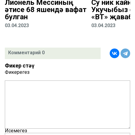
Лионель Мессиның
Су ник кайна
әтисе 68 яшендә вафат
Укучыбыз с
булган
«ВТ» җаваб
03.04.2023
03.04.2023
Комментарий 0
Фикер өстәү
Фикерегез
Исемегез