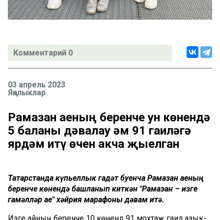
Комментарий 0
03 апрель 2023
Яңалыклар
Рамазан аеның беренче ун көнендә
5 баланы дәвалау һәм 91 гаиләгә
ярдәм итү өчен акча җыелган
Татарстанда күпьеллык гадәт буенча Рамазан аеның
беренче көнендә башланып киткән "Рамазан – изге
гамәлләр ае" хәйрия марафоны дәвам итә.
Изге айның беренче 10 көнендә 91 мохтаҗ гаилә азык-