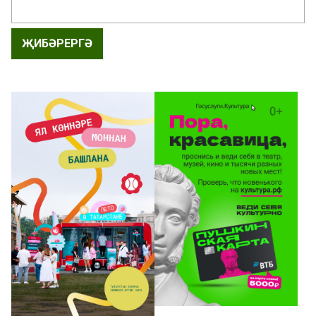
ҖИБӘРЕРГӘ