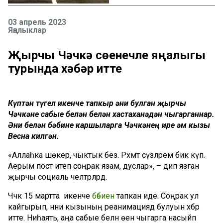
03 апрель 2023
Яңалыклар
Җырчы Чәчкә сөенечле яңалыгы
турында хәбәр итте
Күптән түгел икенче тапкыр әни булган җырчы
Чәчкәне сабые белән белән хастаханәдән чыгарганнар.
Әни белән бәбине каршыларга Чәчкәнең ире һәм кызы
Весна килгән.
«Аллаһка шөкер, чыктык без. Рәхмәт сүзләрем бик күп.
Аерым пост итеп соңрак язам, дуслар», – дип язган
җырчы социаль челтәрләрдә.
Чәчкә 15 мартта икенче
бәбиен
тапкан иде. Соңрак ул
кайгырып, нәни кызының реанимациядә булуын хәбәр
итте. Ниһаять, аңа сабые белән өенә чыгарга насыйп