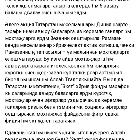
төлек җыелмалары алырга өлгерде һәм 5 авыру
баланы дәвалау өчен акча җыелды.
Әлеге акция Татарстан мөселманнары Диния нәзарәте
тарафыннан авыру балаларга, аз керемле гаиләләргә һәм
мохтаҗларга ярдәм йөзеннән оештырыла. Рамазан
аенда мөселманнар хәйриячелектә актив катнаша, чөнки
Рамазанның төп асылы – үз малыңнан мохтаҗларга
өлеш чыгаруда. Бу изге айда мохтаҗларга һәм
авыруларга карата игелек кылган һәм юмартлык
күрсәткән өчен әҗер-савап күп тапкырлар арттырып
бирелә һәм инсанны Аллаһ Тәгаләгә якынайта. Быел да
Татарстан мөфтиятенең “Зәкят” хәйрия фонды марафон
кысаларында авыру балаларга ярдәм күрсәтәчәк,
мохтаҗлар өчен ифтарлар уздырачак, аз керемле
гаиләләрне ризык белән тәэмин итәчәк, социаль ифтарлар
оештырачак, мохтаҗлар файдасына фитр-сәдака,
фидия һәм зәкәт җыеп таратачак.
Сәдаканы кая һәм ничек уңайлы итеп күчереп, Аллаһ
ризалыгына ирешеп була? “Зәкят” хәйрия фондында