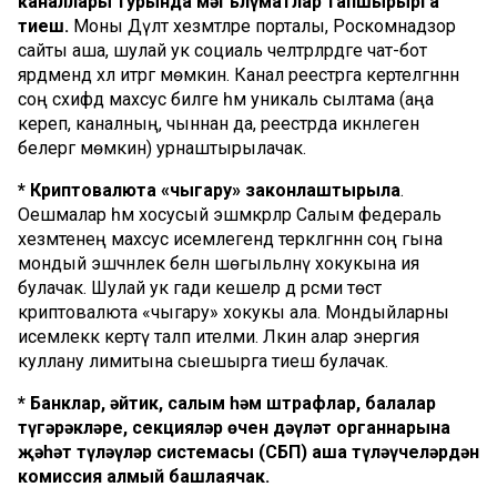
каналлары турында мәгълүматлар тапшырырга
тиеш.
Моны Дәүләт хезмәтләре порталы, Роскомнадзор
сайты аша, шулай ук социаль челтәрләрдәге чат-бот
ярдәмендә хәл итәргә мөмкин. Канал реестрга кертелгәннән
соң сәхифәдә махсус билге һәм уникаль сылтама (аңа
кереп, каналның, чыннан да, реестрда икәнлеген
белергә мөмкин) урнаштырылачак.
* Криптовалюта «чыгару» законлаштырыла
.
Оешмалар һәм хосусый эшмәкәрләр Салым федераль
хезмәтенең махсус исемлегендә теркәлгәннән соң гына
мондый эшчәнлек белән шөгыльләнү хокукына ия
булачак. Шулай ук гади кешеләр дә рәсми төстә
криптовалюта «чыгару» хокукы ала. Мондыйларны
исемлеккә кертү таләп ителми. Ләкин алар энергия
куллану лимитына сыешырга тиеш булачак.
* Банклар, әйтик, салым һәм штрафлар, балалар
түгәрәкләре, секцияләр өчен дәүләт органнарына
җәһәт түләүләр системасы (СБП) аша түләүчеләрдән
комиссия алмый башлаячак.