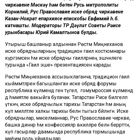
чиркәвенең Мәскәү һәм бөтен Русь митрополиты
Корнилий, Рус Православие иске обряд чиркәвенең
Казан-Нократ епархиясе епискобы Евфимий һ.б.
катнашты. Модераторы ТР Дәүләт Советы Рәисе
урынбасары Юрий Камалтынов булды.
Утырыш башланыр алдыннан Рөстәм Миңнеханов
иске обрядчыларның традицион гаилә костюмнары
күргәзмәсен һәм иске обрядчы гаиләләрнең эшчәнлеге
турында «Гаилә эше» презентациясен карады.
Рөстәм Миңнеханов ассызыклаганча, традицион гаилә
кыйммәтләренә багышланган иске обряд форумы
республика күләмендә генә түгел, ә гомумроссия күләмендә
дә әһәмиятле вакыйга булачак. Татарстан Рәисе билгеләп
үткәнчә, иске обрядчылык тарихы Татарстан һәм аның
күп милләтле халкы тарихы белән тыгыз бәйләнгән. Иске
обрядчылар, мөселманнар, Рус Православие чиркәве,
башка диннәр һәм конфессияләр вәкилләре белән беррәттән,
күп гасырлар дәвамында республика тормышында
мөһим роль уйнадылар.