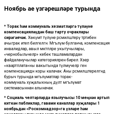
Ноябрь ае үзгәрешләре турында
* Торак һәм коммуналь хезмәтләргә түләүне
компенсацияләүдән баш тарту очраклары
сирәгәячәк.
Хөкүмәт түләүне рәсмиләштерү тәртибен
ачыграк итеп билгеләгән. Мәгълүм булганча, компенсация
инвалидлар, авыл мәктәпләре укытучылары,
«чернобыльчеләр» кебек ташламалардан
файдаланучылар категорияләренә бирелә. Хәзер
«квартплата»ны вакытында түләмәүчеләр генә
компенсациядән коры калачак. Аны рәсмиләштерелгәндә
бурыч турында мәгълүматлар торак-
коммуналь хуҗалыкның дәүләт мәгълүмат
системасыннан алыначак.
* Социаль челтәрләрдә язылучысы 10 меңнән артып
киткән пабликлар, гавами каналлар хуҗалары 1
ноябрьдән «Роскомнадзор»га үзләре һәм