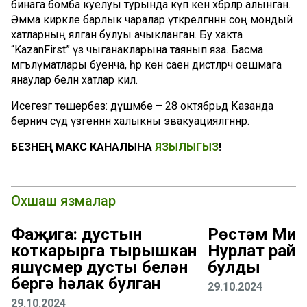
бинага бомба куелуы турында күп кенә хәбәрләр алынган.
Әмма кирәкле барлык чаралар үткәрелгәннән соң мондый
хатларның ялган булуы ачыкланган. Бу хакта
“KazanFirst” үз чыганакларына таянып яза. Басма
мәгълүматлары буенча, һәр көн саен дистәләрчә оешмага
янаулар белән хатлар килә.
Исегезгә төшерәбез: дүшәмбе – 28 октябрьдә Казанда
берничә сәүдә үзәгеннән халыкны эвакуацияләгәннәр.
БЕЗНЕҢ МАКС КАНАЛЫНА
ЯЗЫЛЫГЫЗ
!
Охшаш язмалар
Фаҗига: дустын
Рөстәм Миңн
коткарырга тырышкан
Нурлат рай
яшүсмер дусты белән
булды
бергә һәлак булган
29.10.2024
29.10.2024