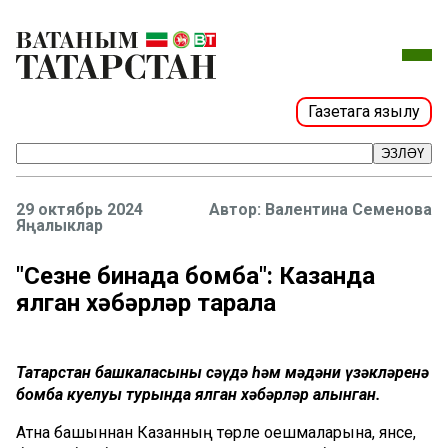
Газетага язылу
ЭЗЛӘҮ
29 октябрь 2024
Валентина Семенова
Яңалыклар
"Сезнең бинада бомба": Казанда
ялган хәбәрләр тарала
Татарстан башкаласының сәүдә һәм мәдәни үзәкләренә
бомба куелуы турында ялган хәбәрләр алынган.
Атна башыннан Казанның төрле оешмаларына, янәсе,