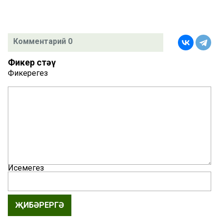
Комментарий 0
Фикер өстәү
Фикерегез
Исемегез
ҖИБӘРЕРГӘ