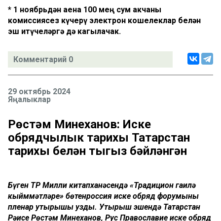
* 1 ноябрьдән аена 100 мең сум акчаны
комиссиясез күчерү электрон кошелеклар белән
эш итүчеләргә дә кагылачак.
Комментарий 0
29 октябрь 2024
Яңалыклар
Рөстәм Миңнеханов: Иске
обрядчылык тарихы Татарстан
тарихы белән тыгыз бәйләнгән
Бүген ТР Милли китапханәсендә «Традицион гаилә
кыйммәтләре» бөтенроссия иске обряд форумының
пленар утырышы узды. Утырыш эшендә Татарстан
Рәисе Рөстәм Миңнеханов, Рус Православие иске обряд