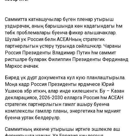
Саммитта катнашучылар бүген пленар утырыш
уздырачак, аның барышында көн кадагындагы һәм
төбәк проблемалары буенча фикер алышачаклар.
Шулай ук Россия белән АСЕАНның стратегик
партнерлыгын үстерү турында сөйләшәчәкләр. Чараны
Россия Президенты Владимир Путин һәм саммит
рәистәшләре буларак Филиппин Президенты Фердинанд
Маркос ачачак.
Биредә үк дүрт документка кул кую планлаштырыла.
Моңа кадәр Россия Президенты ярдәмчесе Юрий
Ушаков хәбәр иткәнчә, алар инде килешенгән. Бу – Казан
декларациясе, 2026-2030 елларга Россия һәм АСЕАН
стратегик партнерлыгын гамәлгә ашыру буенча
комплекслы гамәлләр планы, энергетика һәм мәдәният
буенча уртак белдерүләр.
Саммитның икенче утырышы иртәнге эшлекле аш
форматында узачак. Ул Евразия киңлегендә