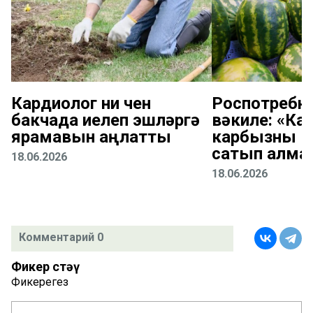
Кардиолог ни өчен
Роспотребн
бакчада иелеп эшләргә
вәкиле: «Ка
ярамавын аңлатты
карбызны ю
сатып алма
18.06.2026
18.06.2026
Комментарий 0
Фикер өстәү
Фикерегез