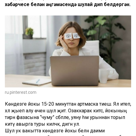
хәбәрчесе белән әңгәмәсендә шулай дип белдергән.
ru.pinterest.com
Көндезге йокы 15-20 минуттан артмаска тиеш. Ял итеп,
хәл җыеп алу өчен шул җитә. Озаккарак китсә, йокының
тирән фазасына “чуму” сәбәпле, уяну һәм урыннан торып
китү авырга туры киләчәк, дигән ул.
Шул ук вакытта көндезге йокы белән даими