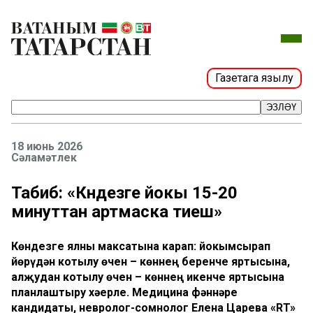
Газетага язылу
ЭЗЛӘҮ
18 июнь 2026
Сәламәтлек
Табиб: «Көндезге йокы 15-20
минуттан артмаска тиеш»
Көндезге ялны максатына карап: йокымсырап
йөрүдән котылу өчен – көннең беренче яртысына,
алҗудан котылу өчен – көннең икенче яртысына
планлаштыру хәерле. Медицина фәннәре
кандидаты, невролог-сомнолог Елена Царева «RT»