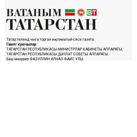
Татар телендә чыга торган иҗтимагый-сәяси газета.
Гамәлгә куючылар:
ТАТАРСТАН РЕСПУБЛИКАСЫ МИНИСТРЛАР КАБИНЕТЫ АППАРАТЫ,
ТАТАРСТАН РЕСПУБЛИКАСЫ ДӘҮЛӘТ СОВЕТЫ АППАРАТЫ.
Баш мөхәррир ФАЗУЛЛИН ИЛНАЗ ФАИС УЛЫ.
Газета Элемтә, мәгълүмати технологияләр һәм массакүләм
коммуникацияләр өлкәсендә күзәтчелек буенча федераль хезмәтенең
Татарстан Республикасы буенча идарәсендә теркәлгән. Теркәлү
таныклыгы: ПИ № ТУ16-01758, 23.08.2023.
«Ватаным Татарстан» газетасы сайтыннан материалларны
файдаланган очракта гиперссылка күрсәтү мәҗбүри.
Әлеге ресурста 16+ категорияләренә кергән мәгълүмат булырга
мөмкин.
Без cookie-файллар кулланабыз. «Ватаным Татарстан» сайтына
кергәндә сез әлеге белдерүгә, шәхси мәгълүматларны эшкәртүгә, Шәхси
мәгълүматлар турындагы сәясәткә һәм Конфиденциальлек сәясәте нигезендә
cookie файлларын куллануга ризалашасыз.
«Ватаным Татарстан» турында белешмә
Редакция