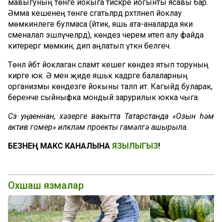
мавыгуның төнге йокыга тискәре йогынты ясавы бар.
Әмма кешенең төнге сәгатьләрдә рәхәтләнеп йоклау
мөмкинлеге булмаса (әйтик, яшь ата-аналарда яки
сменалап эшләүчеләрдә), көндез черем итеп алу файда
китерергә мөмкин, дип аңлатып үткән белгеч.
Төнлә әйбәт йоклаган сәламәт кешегә көндез ятып торуның
кирәге юк. Ә менә җиде яшькә кадәрге балаларның
организмы көндезге йокыны таләп итә. Кагыйдә буларак,
беренче сыйныфка мондый зарурилык юкка чыга.
Сүз уңаеннан, хәзерге вакытта Татарстанда «Озын һәм
актив гомер» илкүләм проекты гамәлгә ашырыла.
БЕЗНЕҢ МАКС КАНАЛЫНА
ЯЗЫЛЫГЫЗ
!
Охшаш язмалар