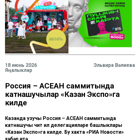
18 июнь 2026
Эльвира Вәлиева
Яңалыклар
Россия – АСЕАН саммитында
катнашучылар «Казан Экспо»га
килде
Казанда узучы Россия – АСЕАН саммитында
катнашучы чит ил делегацияләре башлыклары
«Казан Экспо»га килде. Бу хакта «РИА Новости»
хәбәр итә.