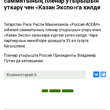
саммитының пленар утырышын
үткәрү өчен «Казан Экспо»га килде
Татарстан Рәисе Рөстәм Миңнеханов «Россия-АСЕАН»
юбилей саммитының пленар утырышын үткәрү өчен
«Казан Экспо» халыкара күргәзмә үзәгенә килде. Чара
партнерлык мөнәсәбәтләре урнашуга 35 ел тулуга
багышлана.
Пленар утырышта Россия Президенты Владимир
Путин да катнашачак.
Комментарий 0