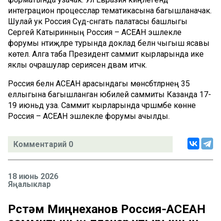
интеграцион процесслар тематикасына багышланачак.
Шулай ук Россия Сәүдә-сәнәгать палатасы башлыгы
Сергей Катыринның Россия – АСЕАН эшлекле
форумы нәтиҗәләре турында доклад белән чыгыш ясавы
көтелә. Алга таба Президент саммит кырларында ике
яклы очрашулар сериясен дәвам итәчәк.
Россия белән АСЕАН арасындагы мөнәсәбәтләрнең 35
еллыгына багышланган юбилей саммиты Казанда 17-
19 июньдә уза. Саммит кырларында чәршәмбе көнне
Россия – АСЕАН эшлекле форумы ачылды.
Комментарий 0
18 июнь 2026
Яңалыклар
Рөстәм Миңнеханов Россия-АСЕАН