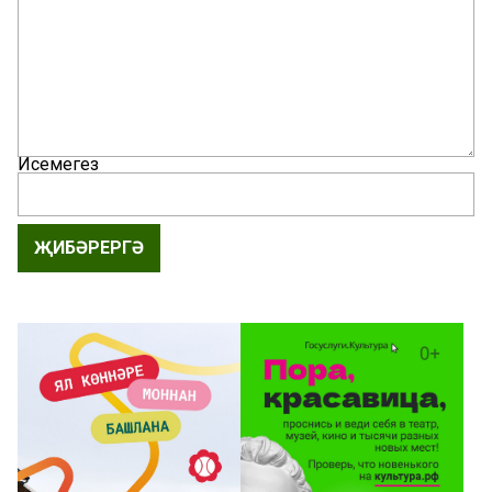
Исемегез
ҖИБӘРЕРГӘ