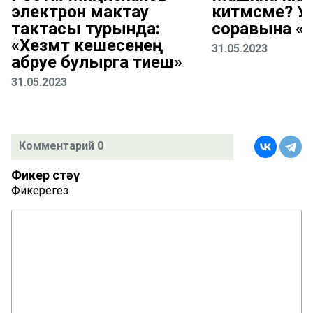
электрон мактау
китмәсме? 
тактасы турында:
соравына «
«Хезмәт кешесенең
31.05.2023
абруе булырга тиеш»
31.05.2023
Комментарий 0
Фикер өстәү
Фикерегез