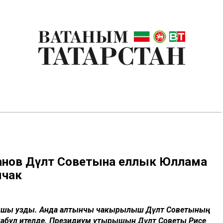
ханов Дәүләт Советына еллык Юллама
ячак
ышы узды. Анда алтынчы чакырылыш Дәүләт Советының
абул ителде. Президиум утырышын Дәүләт Советы Рәисе