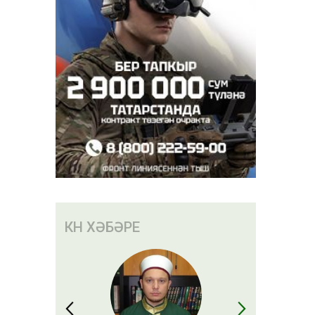
КӨН ХӘБӘРЕ