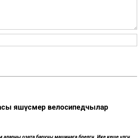
инасы яшүсмер велосипедчылар
 аларны озата баручы машинага бәрелгән. Ике кеше үлгән.