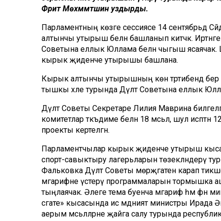
Фәрит Мөхәммәтшин уздырды.
Парламентның көзге сессиясе 14 сентябрьдә Сәй
алтынчы утырыш белән башланып китәчәк. Иртәнге 
Советына еллык Юллама белән чыгыш ясаячак. Шу
кырык җиденче утырышы башлана.
Кырык алтынчы утырышның көн тәртибендә бер ген
тышкы хәле турында Дәүләт Советына еллык Юлл
Дәүләт Советы Секретаре Лилия Маврина билгелә
комитетлар тәкъдиме белән 18 мәсьәлә, шул исәпт
проекты кертелгән.
Парламентчылар кырык җиденче утырыш кыса
спорт-савыктыру лагерьларын төзекләндерү ту
Фальковка Дәүләт Советы мөрәҗәгатен карап тикш
мәгарифне үстерү программаларын тормышка а
тыңлаячак. Әлеге тема буенча мәгариф һәм фән 
сәгате» кысасында исә мәдәният министры Ирада 
аерым мәсьәләләрне җайга салу турында республ