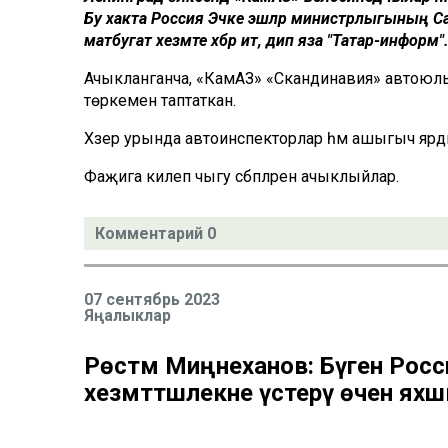
Бу хакта Россия Эчке эшләр министрлыгының Сан
матбугат хезмәте хәбәр итә, дип яза "Татар-информ"
Ачыкланганча, «КамАЗ» «Скандинавия» автою
төркемен таптаткан.
Хәзер урында автоинспекторлар һәм ашыгыч яр
Фаҗига килеп чыгу сәбәпләрен ачыклыйлар.
Комментарий 0
07 сентябрь 2023
Яңалыклар
Рөстәм Миңнеханов: Бүген Росс
хезмәттәшлекне үстерү өчен я