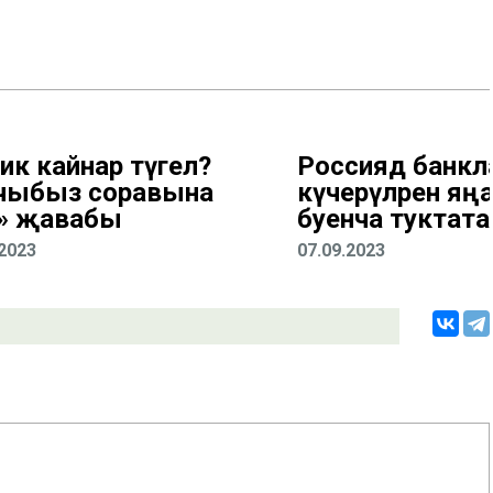
ник кайнар түгел?
Россиядә банкл
чыбыз соравына
күчерүләрен яңа 
» җавабы
буенча туктата
.2023
07.09.2023