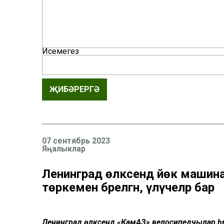
Исемегез
ҖИБӘРЕРГӘ
07 сентябрь 2023
Яңалыклар
Ленинград өлкәсендә йөк маш
төркеменә бәрелгән, үлүчеләр бар
Ленинград өлкәсендә «КамАЗ» велосипедчылар һәм