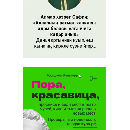
Алмаз хәзрәт Сафин:
«Аллаһның рәхмәт капкасы
адәм баласы үлгәнчегә
кадәр ачык»
Дөнья артыннан куып, еш
ар акча
кына иң кирәкле сүзне әйтергә
сәбәп
онытабыз. «Рәхмәт» сүзе бу.
 алачак
Әлеге сүзне күршең яки
дустыңа гына түгел, Аллаһы
Тәгаләгә дә әйтү тиешле, чөнки
кеше бөтен яшәеше, барлыгы
белән Аңа бурычлы.