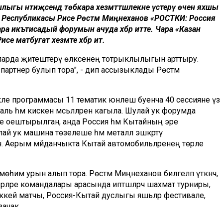
гы нәтиҗәсендә төбәкара хезмәттәшлекне үстерү өчен яхшы
 Республикасы Рәисе Рөстәм Миңнеханов «РОСТКИ: Россия
ра икътисадый форумын ачуда хәбәр итте. Чара «Казан
е матбугат хезмәте хәбәр итә.
ртларда җитештерү өлкәсенең тотрыклылыгын арттыру.
артнер булып тора", - дип ассызыклады Рөстәм
екле программасы 11 тематик юнәлеш буенча 40 сессияне үз
аль һәм кискен мәсьәләләренә кагыла. Шулай ук форумда
әсе оештырылган, анда Россия һәм Кытайның эре
лай ук машина төзелеше һәм металл эшкәртү
н. Аерым мәйданчыкта Кытай автомобильләренең төрле
һим урын алып тора. Рөстәм Миңнеханов билгеләп үткәнчә,
әрләре командалары арасында иптәшләрчә шахмат турниры,
оккей матчы, Россия-Кытай дуслыгы яшьләр фестивале,
зачак.