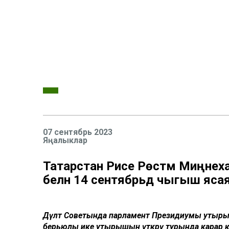
07 сентябрь 2023
Яңалыклар
Татарстан Рәисе Рөстәм Миңне
белән 14 сентябрьдә чыгыш яса
Дәүләт Советында парламент Президиумы утыр
берьюлы ике утырышын үткәрү турында карар к