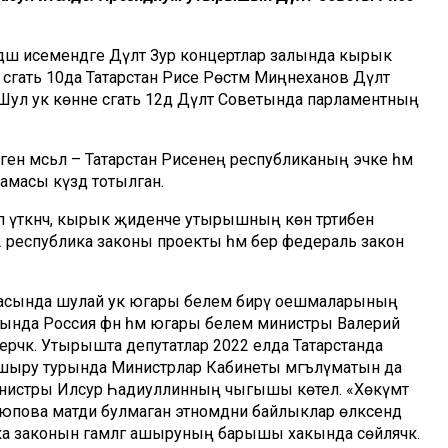
дәш исемендәге Дәүләт Зур концертлар залында кырык
сәгать 10да Татарстан Рәисе Рөстәм Миңнеханов Дәүләт
л ук көнне сәгать 12дә Дәүләт Советында парламентның
ә мәсьәлә – Татарстан Рәисенең республиканың эчке һәм
амасы күздә тотылган.
п үткәнчә, кырык җиденче утырышның көн тәртибенә
ән 12 республика законы проекты һәм бер федераль закон
сында шулай ук югары белем бирү оешмаларының
рында Россия фән һәм югары белем министры Валерий
ерәчәк. Утырышта депутатлар 2022 елда Татарстанда
шыру турында Министрлар Кабинеты мәгълүматын да
министры Илсур Һадиуллинның чыгышы көтелә. «Хөкүмәт
Әюпова матди булмаган этномәдәни байлыклар өлкәсендә
ика законын гамәлгә ашыруның барышы хакында сөйләячәк.