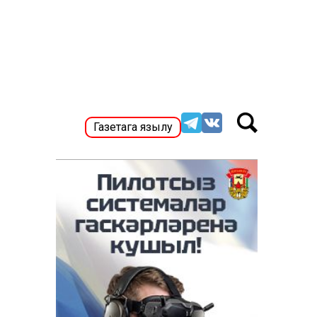
Газетага язылу