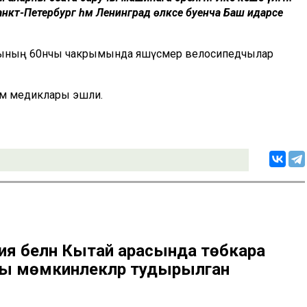
кт-Петербург һәм Ленинград өлкәсе буенча Баш идарәсе
.
лының 60нчы чакрымында яшүсмер велосипедчылар
дәм медиклары эшли.
ия белән Кытай арасында төбәкара
хшы мөмкинлекләр тудырылган