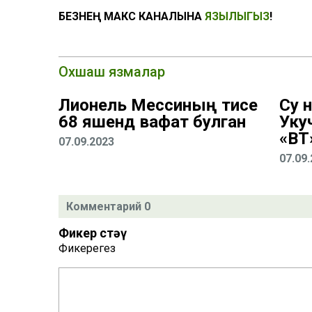
БЕЗНЕҢ МАКС КАНАЛЫНА
ЯЗЫЛЫГЫЗ
!
Охшаш язмалар
Лионель Мессиның әтисе
Су 
68 яшендә вафат булган
Уку
«ВТ
07.09.2023
07.09
Комментарий 0
Фикер өстәү
Фикерегез