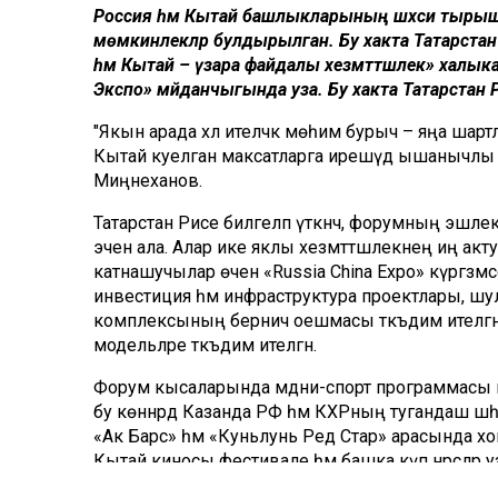
Россия һәм Кытай башлыкларының шәхси тырышлы
мөмкинлекләр булдырылган. Бу хакта Татарстан
һәм Кытай – үзара файдалы хезмәттәшлек» халыка
Экспо» мәйданчыгында уза. Бу хакта Татарстан Рәис
"Якын арада хәл ителәчәк мөһим бурыч – яңа ша
Кытай куелган максатларга ирешүдә ышанычлы п
Миңнеханов.
Татарстан Рәисе билгеләп үткәнчә, форумның эшл
эченә ала. Алар ике яклы хезмәттәшлекнең иң акту
катнашучылар өчен «Russia China Expo» күргәзм
инвестиция һәм инфраструктура проектлары, шу
комплексының берничә оешмасы тәкъдим ителгә
модельләре тәкъдим ителгән.
Форум кысаларында мәдәни-спорт программасы мө
бу көннәрдә Казанда РФ һәм КХРның тугандаш шәһ
«Ак Барс» һәм «Куньлунь Ред Стар» арасында х
Кытай киносы фестивале һәм башка күп нәрсәләр у