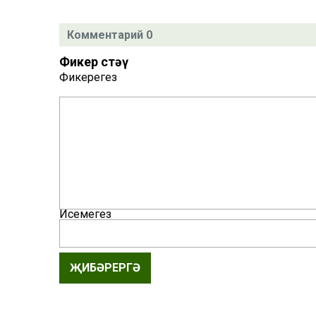
Комментарий 0
Фикер өстәү
Фикерегез
Исемегез
ҖИБӘРЕРГӘ