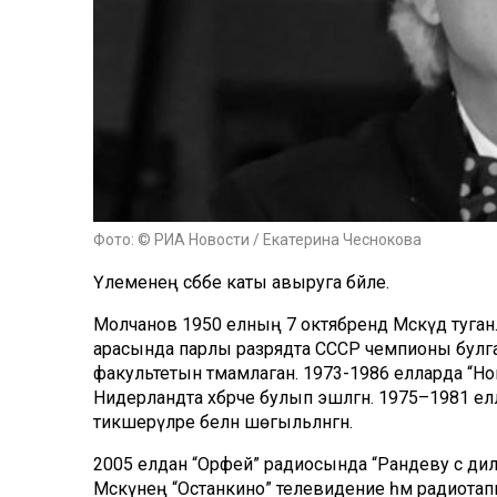
Фото: © РИА Новости / Екатерина Чеснокова
Үлеменең сәбәбе каты авыруга бәйле.
Молчанов 1950 елның 7 октябрендә Мәскәүдә туган
арасында парлы разрядта СССР чемпионы булган.
факультетын тәмамлаган. 1973-1986 елларда “Но
Нидерландта хәбәрче булып эшләгән. 1975–1981 е
тикшерүләре белән шөгыльләнгән.
2005 елдан “Орфей” радиосында “Рандеву с ди
Мәскәүнең “Останкино” телевидение һәм радио