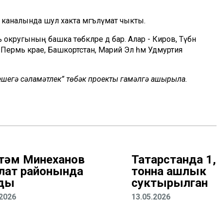
аналында шул хакта мәгълүмат чыкты.
округының башка төбәкләре дә бар. Алар - Киров, Түбән
, Пермь крае, Башкортстан, Марий Эл һәм Удмуртия
 кешегә сәламәтлек” төбәк проекты гамәлгә ашырыла.
тәм Миңнеханов
Татарстанда 1,
лат районында
тонна ашлык
ды
суктырылган
.2026
13.05.2026