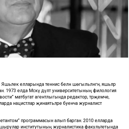
. Яшьлек елларында теннис белән шөгыльләнгән, яшьләр
 1973 елда Мәскәү дәүләт университетының филология
вости” матбугат агентлыгында редактор, тәрҗемәче,
лларда нацистлар җинаятьләре буенча журналист
летантом” программасын алып барган. 2010 елларда
тапшырулар институтының журналистика факультетында