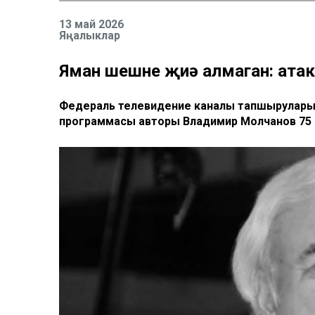
13 май 2026
Яңалыклар
Яман шешне җиңә алмаган: ата
Федераль телевидение каналы тапшыруларын 
программасы авторы Владимир Молчанов 75 