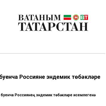
буенча Россиянең эндемик төбәкләре
 буенча Россиянең эндемик төбәкләре исемлегенә